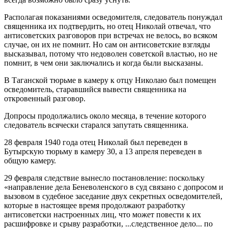
Располагая показаниями осведомителя, следователь понуждал
священника их подтвердить, но отец Николай отвечал, что
антисоветских разговоров при встречах не велось, во всяком
случае, он их не помнит. Но сам он антисоветские взгляды
высказывал, потому что недоволен советской властью, но не
помнит, в чем они заключались и когда были высказаны.
В Таганской тюрьме в камеру к отцу Николаю был помещен
осведомитель, старавшийся вывести священника на
откровенный разговор.
Допросы продолжались около месяца, в течение которого
следователь всячески старался запутать священника.
28 февраля 1940 года отец Николай был переведен в
Бутырскую тюрьму в камеру 30, а 13 апреля переведен в
общую камеру.
29 февраля следствие вынесло постановление: поскольку
«направление дела Беневоленского в суд связано с допросом и
вызовом в судебное заседание двух секретных осведомителей,
которые в настоящее время продолжают разработку
антисоветски настроенных лиц, что может повести к их
расшифровке и срыву разработки, ...следственное дело... по