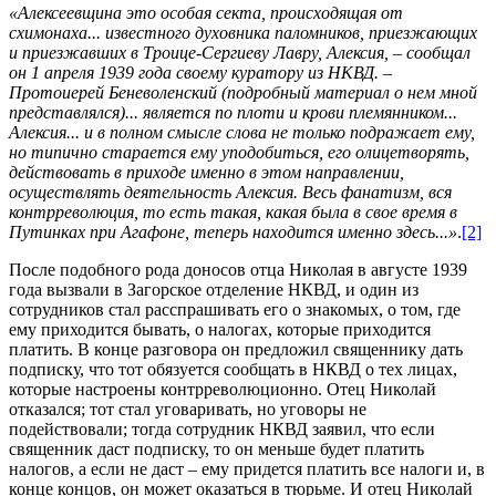
«Алексеевщина это особая секта, происходящая от
схимонаха... известного духовника паломников, приезжающих
и приезжавших в Троице-Сергиеву Лавру, Алексия, – сообщал
он 1 апреля 1939 года своему куратору из НКВД. –
Протоиерей Беневоленский (подробный материал о нем мной
представлялся)... является по плоти и крови племянником...
Алексия... и в полном смысле слова не только подражает ему,
но типично старается ему уподобиться, его олицетворять,
действовать в приходе именно в этом направлении,
осуществлять деятельность Алексия. Весь фанатизм, вся
контрреволюция, то есть такая, какая была в свое время в
Путинках при Агафоне, теперь находится именно здесь...»
.
[2]
После подобного рода доносов отца Николая в августе 1939
года вызвали в Загорское отделение НКВД, и один из
сотрудников стал расспрашивать его о знакомых, о том, где
ему приходится бывать, о налогах, которые приходится
платить. В конце разговора он предложил священнику дать
подписку, что тот обязуется сообщать в НКВД о тех лицах,
которые настроены контрреволюционно. Отец Николай
отказался; тот стал уговаривать, но уговоры не
подействовали; тогда сотрудник НКВД заявил, что если
священник даст подписку, то он меньше будет платить
налогов, а если не даст – ему придется платить все налоги и, в
конце концов, он может оказаться в тюрьме. И отец Николай