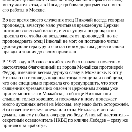
месту жительства, а в Посаде требовали документы с места
его работы в Москве.
Во все время своего служения отец Николай всегда говорил
проповеди, зачастую мало учитывая враждебную Церкви
позицию советской власти, и его супруга неоднократно
просила его, чтобы он воздержался от проповедей, но не
проповедовать отец Николай не мог; он постоянно читал
духовную литературу и считал своим долгом донести слово
правды и знания до своих прихожан.
В 1939 году в Вознесенский храм был назначен почетным
настоятелем благочинный из города Можайска протоиерей
Федор, имевший весьма дурную славу в Можайске. К отцу
Николаю на исповедь подошла тогда женщина и сообщила,
что она специально приехала его предупредить, что этот
священник чрезвычайно опасен и церковным людям уже
принес много зла в Можайске, а об отце Николае они
слышали только хорошее, и поскольку к нему приезжает
много духовных детей из Москвы, ему надо быть осторожней.
Это известие весьма опечалило отца Николая, и он стал
думать, как ему избыть очередную беду. А новый настоятель –
секретный осведомитель НКВД по кличке Лебедев – сразу же
принялся за «работу».