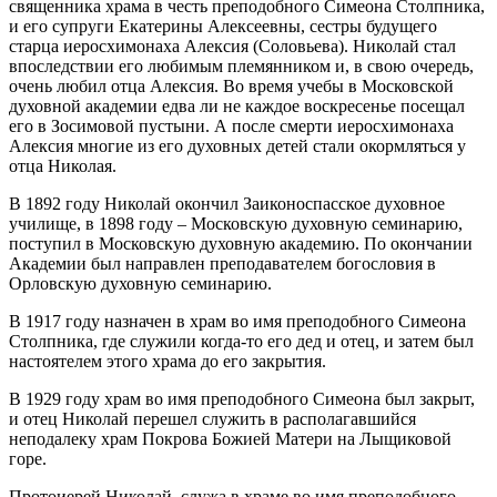
священника храма в честь преподобного Симеона Столпника,
и его супруги Екатерины Алексеевны, сестры будущего
старца иеросхимонаха Алексия (Соловьева). Николай стал
впоследствии его любимым племянником и, в свою очередь,
очень любил отца Алексия. Во время учебы в Московской
духовной академии едва ли не каждое воскресенье посещал
его в Зосимовой пустыни. А после смерти иеросхимонаха
Алексия многие из его духовных детей стали окормляться у
отца Николая.
В 1892 году Николай окончил Заиконоспасское духовное
училище, в 1898 году – Московскую духовную семинарию,
поступил в Московскую духовную академию. По окончании
Академии был направлен преподавателем богословия в
Орловскую духовную семинарию.
В 1917 году назначен в храм во имя преподобного Симеона
Столпника, где служили когда-то его дед и отец, и затем был
настоятелем этого храма до его закрытия.
В 1929 году храм во имя преподобного Симеона был закрыт,
и отец Николай перешел служить в располагавшийся
неподалеку храм Покрова Божией Матери на Лыщиковой
горе.
Протоиерей Николай, служа в храме во имя преподобного