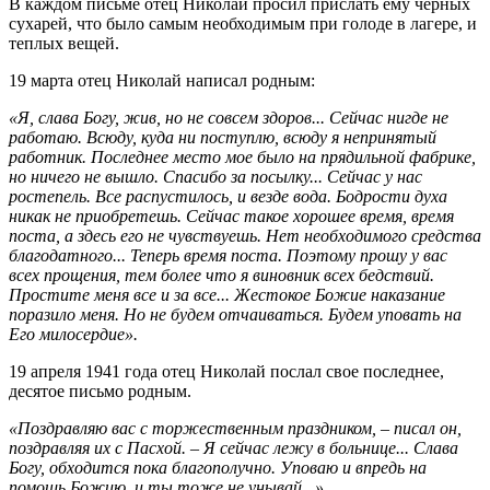
В каждом письме отец Николай просил прислать ему черных
сухарей, что было самым необходимым при голоде в лагере, и
теплых вещей.
19 марта отец Николай написал родным:
«Я, слава Богу, жив, но не совсем здоров... Сейчас нигде не
работаю. Всюду, куда ни поступлю, всюду я непринятый
работник. Последнее место мое было на прядильной фабрике,
но ничего не вышло. Спасибо за посылку... Сейчас у нас
ростепель. Все распустилось, и везде вода. Бодрости духа
никак не приобретешь. Сейчас такое хорошее время, время
поста, а здесь его не чувствуешь. Нет необходимого средства
благодатного... Теперь время поста. Поэтому прошу у вас
всех прощения, тем более что я виновник всех бедствий.
Простите меня все и за все... Жестокое Божие наказание
поразило меня. Но не будем отчаиваться. Будем уповать на
Его милосердие».
19 апреля 1941 года отец Николай послал свое последнее,
десятое письмо родным.
«Поздравляю вас с торжественным праздником, – писал он,
поздравляя их с Пасхой. – Я сейчас лежу в больнице... Слава
Богу, обходится пока благополучно. Уповаю и впредь на
помощь Божию, и ты тоже не унывай...»