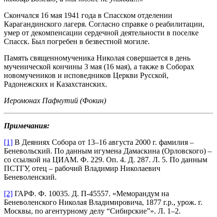
Скончался 16 мая 1941 года в Спасском отделении
Карагандинского лагеря. Согласно справке о реабилитации,
умер от декомпенсации сердечной деятельности в поселке
Спасск. Был погребен в безвестной могиле.
Память священномученика Николая совершается в день
мученической кончины 3 мая (16 мая), а также в Соборах
новомучеников и исповедников Церкви Русской,
Радонежских и Казахстанских.
Иеромонах Пафнутий (Фокин)
Примечания:
[1]
В Деяниях Собора от 13–16 августа 2000 г. фамилия –
Беневольский. По данным игумена Дамаскина (Орловского) –
со ссылкой на ЦИАМ. Ф. 229. Оп. 4. Д. 287. Л. 5. По данным
ПСТГУ, отец – рабочий Владимир Николаевич
Беневоленский.
[2]
ГАРФ. Ф. 10035. Д. П-45557. «Меморандум на
Беневоленского Николая Владимировича, 1877 г.р., урож. г.
Москвы, по агентурному делу “Сибирские”». Л. 1–2.