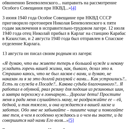
обвинению Беневоленского... направить на рассмотрение
Особого Совещания при НКВД...»
[4]
3 июня 1940 года Особое Совещание при НКВД СССР
приговорило протоиерея Николая Беневоленского к пяти
годам заключения в исправительно-трудовом лагере. 12 июля
1940 года отец Николай прибыл в Карлаг на станцию Карабас
в Казахстан, и 2 августа 1940 года был отправлен в Спасское
отделение Карлага.
13 августа он писал своим родным из лагеря:
«Я думаю, что вы живете теперь в большой нужде и некому
усладить горечь вашей жизни, как, бывало, делал это я.
Страшно каюсь, что не был ласков с вами, и думаю, не
наказан ли я за это долгой разлукой с вами... Как устроились?..
Есть ли служба в Посаде?.. Какова судьба благочинного?.. Я
работал в обувной, рвал резину для подошв из резиновых шин,
а завтра перехожу в гончарную... Дорогие дети! Простите
меня и ради меня слушайтесь маму, не раздражайте ее – ей,
бедной, и так тяжело, и она нуждается в вашей ласке и
заботах. Обо мне не забывайте – пишите чаще и помогайте
мне тем, в чем я особенно нуждаюсь и о чем вы знаете, и да
совершится над нами Его воля...»
[5]