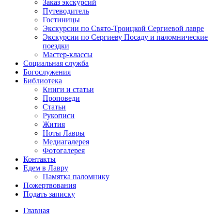
Заказ экскурсий
Путеводитель
Гостиницы
Экскурсии по Свято-Троицкой Сергиевой лавре
Экскурсии по Сергиеву Посаду и паломнические
поездки
Мастер-классы
Социальная служба
Богослужения
Библиотека
Книги и статьи
Проповеди
Статьи
Рукописи
Жития
Ноты Лавры
Медиагалерея
Фотогалерея
Контакты
Едем в Лавру
Памятка паломнику
Пожертвования
Подать записку
Главная