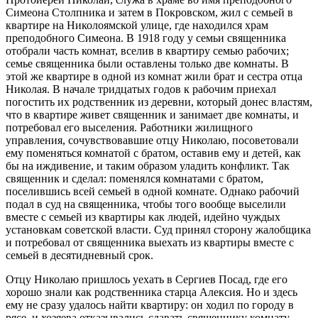
Симеона Столпника и затем в Покровском, жил с семьей в
квартире на Николоямской улице, где находился храм
преподобного Симеона. В 1918 году у семьи священника
отобрали часть комнат, вселив в квартиру семью рабочих;
семье священника были оставлены только две комнаты. В
этой же квартире в одной из комнат жили брат и сестра отца
Николая. В начале тридцатых годов к рабочим приехал
погостить их родственник из деревни, который донес властям,
что в квартире живет священник и занимает две комнаты, и
потребовал его выселения. Работники жилищного
управления, сочувствовавшие отцу Николаю, посоветовали
ему поменяться комнатой с братом, оставив ему и детей, как
бы на иждивение, и таким образом уладить конфликт. Так
священник и сделал: поменялся комнатами с братом,
поселившись всей семьей в одной комнате. Однако рабочий
подал в суд на священника, чтобы того вообще выселили
вместе с семьей из квартиры как людей, идейно чуждых
установкам советской власти. Суд принял сторону жалобщика
и потребовал от священника выехать из квартиры вместе с
семьей в десятидневный срок.
Отцу Николаю пришлось уехать в Сергиев Посад, где его
хорошо знали как родственника старца Алексия. Но и здесь
ему не сразу удалось найти квартиру: он ходил по городу в
рясе, и хозяева отказывались сдавать священнику комнату.