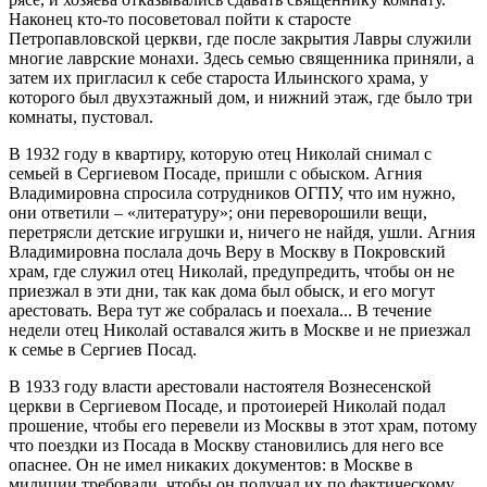
Наконец кто-то посоветовал пойти к старосте
Петропавловской церкви, где после закрытия Лавры служили
многие лаврские монахи. Здесь семью священника приняли, а
затем их пригласил к себе староста Ильинского храма, у
которого был двухэтажный дом, и нижний этаж, где было три
комнаты, пустовал.
В 1932 году в квартиру, которую отец Николай снимал с
семьей в Сергиевом Посаде, пришли с обыском. Агния
Владимировна спросила сотрудников ОГПУ, что им нужно,
они ответили – «литературу»; они переворошили вещи,
перетрясли детские игрушки и, ничего не найдя, ушли. Агния
Владимировна послала дочь Веру в Москву в Покровский
храм, где служил отец Николай, предупредить, чтобы он не
приезжал в эти дни, так как дома был обыск, и его могут
арестовать. Вера тут же собралась и поехала... В течение
недели отец Николай оставался жить в Москве и не приезжал
к семье в Сергиев Посад.
В 1933 году власти арестовали настоятеля Вознесенской
церкви в Сергиевом Посаде, и протоиерей Николай подал
прошение, чтобы его перевели из Москвы в этот храм, потому
что поездки из Посада в Москву становились для него все
опаснее. Он не имел никаких документов: в Москве в
милиции требовали, чтобы он получал их по фактическому