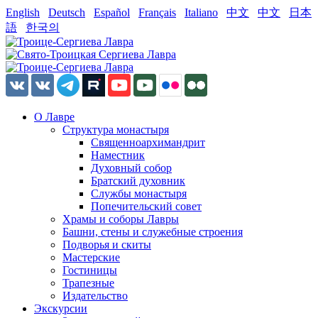
English
Deutsch
Español
Français
Italiano
中文
中文
日本
語
한국의
О Лавре
Структура монастыря
Священноархимандрит
Наместник
Духовный собор
Братский духовник
Службы монастыря
Попечительский совет
Храмы и соборы Лавры
Башни, стены и служебные строения
Подворья и скиты
Мастерские
Гостиницы
Трапезные
Издательство
Экскурсии