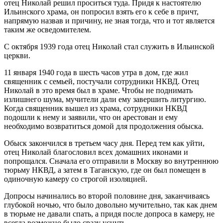
отец Николай решил проситься туда. Придя к настоятелю
Ильинского храма, он попросил взять его к себе в причт,
напрямую назвав и причину, не зная тогда, что и тот является
таким же осведомителем.
С октября 1939 года отец Николай стал служить в Ильинской
церкви.
11 января 1940 года в шесть часов утра в дом, где жил
священник с семьей, постучали сотрудники НКВД. Отец
Николай в это время был в храме. Чтобы не поднимать
излишнего шума, мучители дали ему завершить литургию.
Когда священник вышел из храма, сотрудники НКВД
подошли к нему и заявили, что он арестован и ему
необходимо возвратиться домой для продолжения обыска.
Обыск закончился в третьем часу дня. Перед тем как уйти,
отец Николай благословил всех домашних иконами и
попрощался. Сначала его отправили в Москву во внутреннюю
тюрьму НКВД, а затем в Таганскую, где он был помещен в
одиночную камеру со строгой изоляцией.
Допросы начинались во второй половине дня, заканчиваясь
глубокой ночью, что было довольно мучительно, так как днем
в тюрьме не давали спать, а придя после допроса в камеру, не
всегда возможно было сразу уснуть.