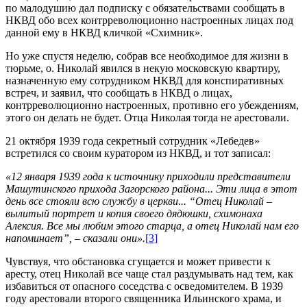
по малодушию дал подписку с обязательствами сообщать в
НКВД обо всех контрреволюционно настроенных лицах под
данной ему в НКВД кличкой «Схимник».
Но уже спустя неделю, собрав все необходимое для жизни в
тюрьме, о. Николай явился в некую московскую квартиру,
назначенную ему сотрудником НКВД для конспиративных
встреч, и заявил, что сообщать в НКВД о лицах,
контрреволюционно настроенных, противно его убеждениям,
этого он делать не будет. Отца Николая тогда не арестовали.
21 октября 1939 года секретный сотрудник «Лебедев»
встретился со своим куратором из НКВД, и тот записал:
«12 января 1939 года к источнику приходили представители
Машутинского прихода Загорского района... Эти лица в этот
день все стояли всю службу в церкви... “Отец Николай –
вылитый портрет и копия своего дядюшки, схимонаха
Алексия. Все мы любим этого старца, а отец Николай нам его
напоминает”, – сказали они».
[3]
Чувствуя, что обстановка сгущается и может привести к
аресту, отец Николай все чаще стал раздумывать над тем, как
избавиться от опасного соседства с осведомителем. В 1939
году арестовали второго священника Ильинского храма, и