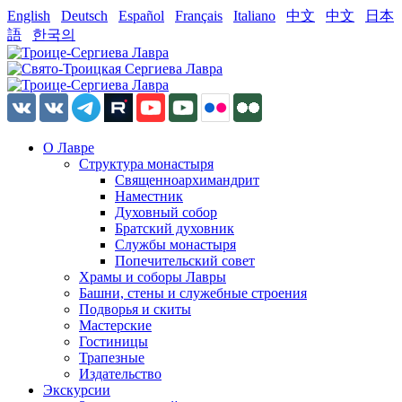
English
Deutsch
Español
Français
Italiano
中文
中文
日本
語
한국의
О Лавре
Структура монастыря
Священноархимандрит
Наместник
Духовный собор
Братский духовник
Службы монастыря
Попечительский совет
Храмы и соборы Лавры
Башни, стены и служебные строения
Подворья и скиты
Мастерские
Гостиницы
Трапезные
Издательство
Экскурсии