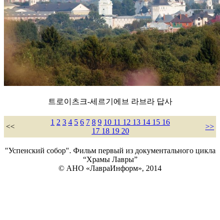
트로이츠크-세르기에브 라브라 답사
1
2
3
4
5
6
7
8
9
10
11
12
13
14
15
16
<<
>>
17
18
19
20
"Успенский собор". Фильм первый из документального цикла
“Храмы Лавры”
© АНО «ЛавраИнформ», 2014