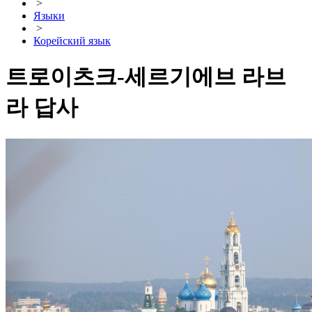
>
Языки
>
Корейский язык
트로이츠크-세르기에브 라브
라 답사