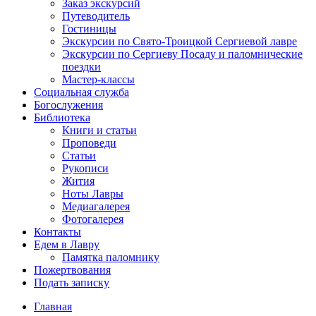
Заказ экскурсий
Путеводитель
Гостиницы
Экскурсии по Свято-Троицкой Сергиевой лавре
Экскурсии по Сергиеву Посаду и паломнические
поездки
Мастер-классы
Социальная служба
Богослужения
Библиотека
Книги и статьи
Проповеди
Статьи
Рукописи
Жития
Ноты Лавры
Медиагалерея
Фотогалерея
Контакты
Едем в Лавру
Памятка паломнику
Пожертвования
Подать записку
Главная