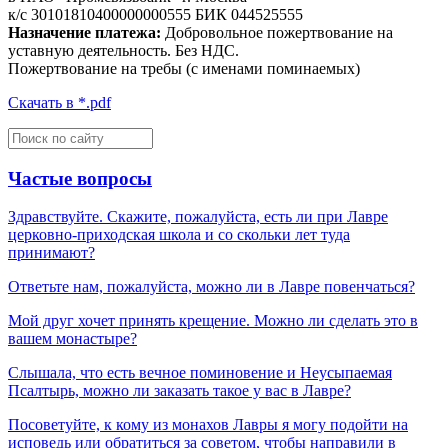
к/с 30101810400000000555 БИК 044525555
Назначение платежа:
Добровольное пожертвование на
уставную деятельность. Без НДС.
Пожертвование на требы (с именами поминаемых)
Cкачать в *.pdf
Частые вопросы
Здравствуйте. Скажите, пожалуйста, есть ли при Лавре
церковно-приходская школа и со скольки лет туда
принимают?
Ответьте нам, пожалуйста, можно ли в Лавре повенчаться?
Мой друг хочет принять крещение. Можно ли сделать это в
вашем монастыре?
Слышала, что есть вечное поминовение и Неусыпаемая
Псалтырь, можно ли заказать такое у вас в Лавре?
Посоветуйте, к кому из монахов Лавры я могу подойти на
исповедь или обратиться за советом, чтобы направили в