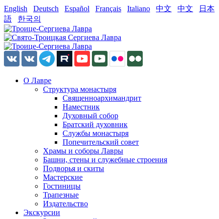
English
Deutsch
Español
Français
Italiano
中文
中文
日本
語
한국의
О Лавре
Структура монастыря
Священноархимандрит
Наместник
Духовный собор
Братский духовник
Службы монастыря
Попечительский совет
Храмы и соборы Лавры
Башни, стены и служебные строения
Подворья и скиты
Мастерские
Гостиницы
Трапезные
Издательство
Экскурсии