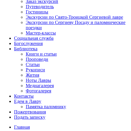
Заказ экскурсий
Путеводитель
Гостиницы
Экскурсии по Свято-Троицкой Сергиевой лавре
Экскурсии по Сергиеву Посаду и паломнические
поездки
Мастер-классы
Социальная служба
Богослужения
Библиотека
Книги и статьи
Проповеди
Статьи
Рукописи
Жития
Ноты Лавры
Медиагалерея
Фотогалерея
Контакты
Едем в Лавру
Памятка паломнику
Пожертвования
Подать записку
Главная