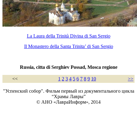
La Laura della Trinità Divina di San Sergio
Il Monastero della Santa Trinita’ di San Sergio
Russia
, citta di Serghiev Possad, Mosca regione
<<
1
2
3
4
5
6
7
8
9
10
>>
"Успенский собор". Фильм первый из документального цикла
“Храмы Лавры”
© АНО «ЛавраИнформ», 2014