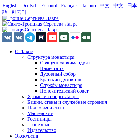
English
Deutsch
Español
Français
Italiano
中文
中文
日本
語
한국의
О Лавре
Структура монастыря
Священноархимандрит
Наместник
Духовный собор
Братский духовник
Службы монастыря
Попечительский совет
Храмы и соборы Лавры
Башни, стены и служебные строения
Подворья и скиты
Мастерские
Гостиницы
Трапезные
Издательство
Экскурсии