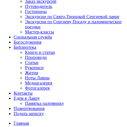
Заказ экскурсий
Путеводитель
Гостиницы
Экскурсии по Свято-Троицкой Сергиевой лавре
Экскурсии по Сергиеву Посаду и паломнические
поездки
Мастер-классы
Социальная служба
Богослужения
Библиотека
Книги и статьи
Проповеди
Статьи
Рукописи
Жития
Ноты Лавры
Медиагалерея
Фотогалерея
Контакты
Едем в Лавру
Памятка паломнику
Пожертвования
Подать записку
Главная