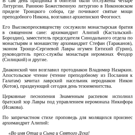
В сам день праздника в обители были отслужены четыре
Литургии. Раннюю Божественную литургию в Никоновском
приделе Троицкого собора, где почивают святые мощи
преподобного Никона, возглавил архиепископ Феогност.
Его Высокопреосвященству сослужили монастырская братия
в священном сане: архимандрит Алипий (Кастальский-
Бороздин), заместитель председателя Синодального отдела по
монастырям и монашеству архимандрит Стефан (Тараканов),
эконом Троице-Сергиевой Лавры игумен Евтихий (Гурин),
руководитель пресс-службы монастыря иеромонах Феодор
(Силицкий) и другие.
Диаконский чин возглавил протодиакон Владимир Назаркин.
Апостольское чтение (чтение преподобному из Послания к
Галатам) зачитал лаврский насельник иеродиакон Никон
(Котов), празднующий сегодня день тезоименитства.
Церковные песнопения Знаменным распевом исполнил
братский хор Лавры под управлением иеромонаха Никифора
(Исакова).
По запричастном стихе проповедь для молящихся произнес
архимандрит Алипий:
«Во имя Отца и Сына и Святого Духа!