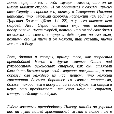
монастыре, то его иногда смущал помысел, что он не
имеет никаких скорбей. И он обратился к своему игумену
авве Сериду и спросил его, почему в Священном Писании
написано, что "многими скорбями надлежит нам войти в
Царство Божие" (Деян. 14, 22), а у него никаких нет
скорбей. Авва Серид ответил ему, что истинный
послушник не имеет скорбей, потому что он всё свое бремя
возложил на своего старца и действует по его воли,
поэтому его ум чист и он может, так сказать, чисто
молиться Богу.
Вот, братия и сестры, пример того, как возрастал
преподобный Никон и другие святые Отцы под
руководством духоносных старцев, как они стяжали
благодать Божию через свой смирение, послушание, и это
образец для каждого из нас, потому что каждый
христианин должен бороться со своими страстями,
должен находиться в послушании своим духовным отцам и
через это преодолевать те свои немощи, страсти,
которые действуют в душе.
Будем молиться преподобному Никону, чтобы он укрепил
нас на пути нашей христианской жизни и помог нам в