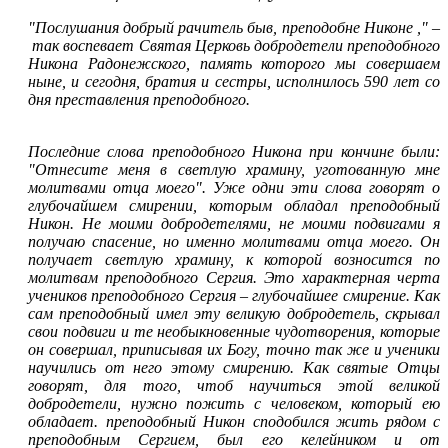
"Послушания добрый рачитель быв, преподобне Никоне ,"
–
так воспевает Святая Церковь добродетели преподобного
Никона Радонежского, память которого мы совершаем
ныне, и сегодня, братия и сестры, исполнилось 590 лет со
дня преставления преподобного.
Последние слова преподобного Никона при кончине были:
"Отнесите меня в светлую храмину, уготованную мне
молитвами отца моего". Уже одни эти слова говорят о
глубочайшем смирении, которым обладал преподобный
Никон. Не моими добродетелями, не моими подвигами я
получаю спасение, но именно молитвами отца моего. Он
получает светлую храмину, к которой возносится по
молитвам преподобного Сергия. Это характерная черта
учеников преподобного Сергия
–
глубочайшее смирение. Как
сам преподобный имел эту великую добродетель, скрывал
свои подвиги и те необыкновенные чудотворения, которые
он совершал, приписывая их Богу, точно так же и ученики
научились от него этому смирению. Как святые Отцы
говорят, для того, чтоб научиться этой великой
добродетели, нужно пожить с человеком, который ею
обладает. преподобный Никон сподобился жить рядом с
преподобным Сергием, был его келейником и от