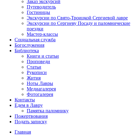
Заказ экскурсий
Путеводитель
Гостиницы
Экскурсии по Свято-Троицкой Сергиевой лавре
Экскурсии по Сергиеву Посаду и паломнические
поездки
Мастер-классы
Социальная служба
Богослужения
Библиотека
Книги и статьи
Проповеди
Статьи
Рукописи
Жития
Ноты Лавры
Медиагалерея
Фотогалерея
Контакты
Едем в Лавру
Памятка паломнику
Пожертвования
Подать записку
Главная