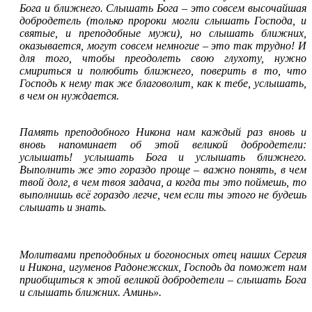
Бога и ближнего. Слышать Бога
–
это совсем высочайшая
добродетель (только пророки могли слышать Господа, и
святые, и преподобные мужи), но слышать ближних,
оказывается, могут совсем немногие
–
это так трудно! И
для того, чтобы преодолеть свою глухоту, нужно
смириться и полюбить ближнего, поверить в то, что
Господь к нему так же благоволит, как к тебе, услышать,
в чем он нуждается.
Память преподобного Никона нам каждый раз вновь и
вновь напоминает об этой великой добродетели:
услышать! услышать Бога и услышать ближнего.
Выполнить же это гораздо проще
–
важно понять, в чем
твой долг, в чем твоя задача, а когда ты это поймешь, то
выполнишь всё гораздо легче, чем если ты этого не будешь
слышать и знать.
Молитвами преподобных и богоносных отец наших Сергия
и Никона, игуменов Радонежских, Господь да поможет нам
приобщиться к этой великой добродетели
–
слышать Бога
и слышать ближних. Аминь».