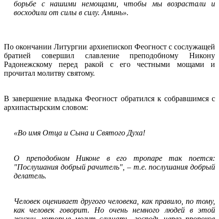
борьбе с нашими немощами, чтобы мы возрастали и
восходили от силы в силу. Аминь».
По окончании Литургии архиепископ Феогност с сослужащей
братией совершил славление преподобному Никону
Радонежскому перед ракой с его честными мощами и
прочитал молитву святому.
В завершение владыка Феогност обратился к собравшимся с
архипастырским словом:
«Во имя Отца и Сына и Святого Духа!
О преподобном Никоне в его тропаре так поется:
"Послушания добрый рачитель",
–
т.е. послушания добрый
делатель.
Человек оценивает другого человека, как правило, по тому,
как человек говорит. Но очень немного людей в этой
жизни, которые могут слушать. господь через пророков