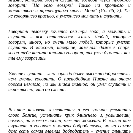
говорит: "На кого воззрю? Токмо на кроткого и
молчаливого и трепещущаго словес Моих" (Ис. 66, 2). Т.е.
не говорящего красиво, а умеющего молчать и слушать.
Говорить человеку хочется два-три года, а молчать и
слушать
–
всю оставшуюся жизнь. Людей, которые
говорят, много, но очень мало людей, которые умеют
слушать. И каждый, наверное, замечал: даже в споре,
когда тебе кто-то что-то говорит, ты уже думаешь, как
ты ему возразишь.
Умение слушать
–
это гораздо более высокая добродетель,
чем умение говорить. О преподобном Никоне мы знаем
совсем немного, но мы знаем главное: он умел слушать и
исполнял то, что он слышал.
Величие человека заключается в его умении услышать
слово Божие, услышать крик ближнего и, услышавши,
помочь, по возможности, чем ты можешь. В жизни нам
внушают и говорят о многих добродетелях, но на самом
деле есть самая главная добродетель
–
умение слышать