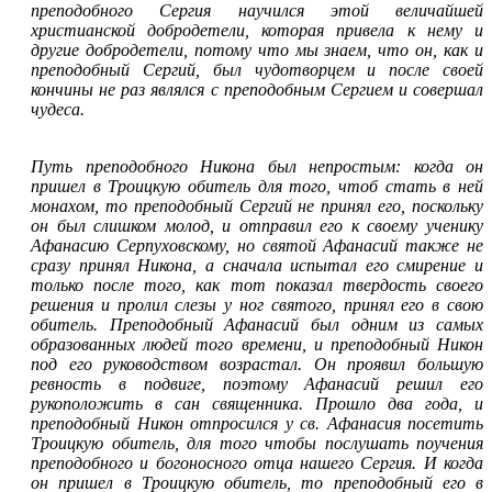
преподобного Сергия научился этой величайшей
христианской добродетели, которая привела к нему и
другие добродетели, потому что мы знаем, что он, как и
преподобный Сергий, был чудотворцем и после своей
кончины не раз являлся с преподобным Сергием и совершал
чудеса.
Путь преподобного Никона был непростым: когда он
пришел в Троицкую обитель для того, чтоб стать в ней
монахом, то преподобный Сергий не принял его, поскольку
он был слишком молод, и отправил его к своему ученику
Афанасию Серпуховскому, но святой Афанасий также не
сразу принял Никона, а сначала испытал его смирение и
только после того, как тот показал твердость своего
решения и пролил слезы у ног святого, принял его в свою
обитель. Преподобный Афанасий был одним из самых
образованных людей того времени, и преподобный Никон
под его руководством возрастал. Он проявил большую
ревность в подвиге, поэтому Афанасий решил его
рукоположить в сан священника. Прошло два года, и
преподобный Никон отпросился у св. Афанасия посетить
Троицкую обитель, для того чтобы послушать поучения
преподобного и богоносного отца нашего Сергия. И когда
он пришел в Троицкую обитель, то преподобный его в