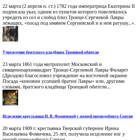
22 марта (2 апреля н. ст.) 1782 года императрица Екатерина II
подписала указ, одним из пунктов которого повелевалось
учредить из сел и слобод близ Троице-Сергиевой Лавры
лежащих, «посад под имянем Сергиевской и в нем ратушу...».
Учреждение братского кладбища Троицкой обители
23 марта 1861 года митрополит Московский и
священноархимандрит Троице-Сергиевой Лавры Филарет
(Дроздов) благословил учреждение на восточной окраине
Посада «киновии усопшей братии Лавры» или, другими
словами, братского кладбища Троицкой обители...
Исцеление крестьянки И. В. Фомичевой у мощей преподобного Сергия
20 марта 1909 г. крестьянка Тверской губернии Ирина
Васильевна Фомичева, 25 лет, получила исцеление ног у
мощей преподобного Сергия.