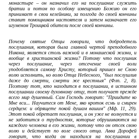
монастыре
–
он назначил его на послушание служить
братии и потом по особому извещению Божию он его
принимает в свои келейники, за полгода до своей кончины
ставит помощником настоятеля и затем назначает его
игуменом Троицкой обители после своей кончины.
Почему святые Отцы говорили, что добродетель
послушания, которая была главной чертой преподобного
Никона, является столь важной и в монашеской жизни, и
вообще в христианской жизни? Потому что послушник
через послушание, через отсечение своей воли
уподобляется самому Христу, который пришел не Свою
волю исполнить, но волю Отца Небесного, "был послушлив
даже до смерти, смерти же крестныя" (Флп. 2, 8).
Поэтому тот, кто находится в послушании, в истинном
послушании своему духовному отцу, тот получает прежде
всего мир душевный. Сам Господь говорит: "Приидите ко
Мне вси... Научитеся от Мене, яко кроток есмь и смирен
сердцем: и обрящете покой душам вашим" (Мф. 11, 29).
Этот покой обретает послушник, и он уже не волнуется и
не заботится о трудностях, которые обрушиваются на
каждого человека в его жизни, потому что он отсек свою
волю и действует по воле своего отца. Авва Дорофей
говорит, что когда он находился на послушании в