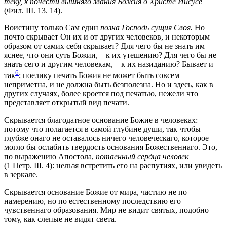
теку, к почести вышняго звания Божия о Христе Иисусе
(Фил. III. 13. 14)
.
Воистину только Сам един
позна Господь сущия Своя.
Но
почто скрывает Он их и от других человеков, и некоторым
образом от самих себя скрывает? Для чего бы не знать им
яснее, что они суть Божии, – к их утешению? Для чего бы не
знать сего и другим человекам, – к их назиданию? Бывает и
6
так
; поелику печать Божия не может быть совсем
неприметна, и не должна быть безполезна. Но и здесь, как в
других случаях, более кроется под печатью, нежели что
представляет открытый вид печати.
Скрывается благодатное основание Божие в человеках:
потому что полагается в самой глубине души, так чтобы
глубже онаго не оставалось ничего человеческаго, которое
могло бы ослабить твердость основания Божественнаго. Это,
по выражению Апостола,
потаенный сердца человек
(1 Петр. III. 4)
: нельзя встретить его на распутиях, или увидеть
в зеркале.
Скрывается основание Божие от мира, частию не по
намерению, но по естественному последствию его
чувственнаго образования. Мир не видит святых, подобно
тому, как слепые не видят света.