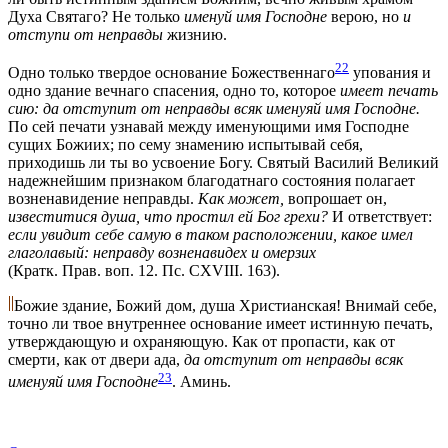
Духа Святаго? Не только
именуй имя Господне
верою, но
и
отступи от неправды
жизнию.
22
Одно только твердое основание Божественнаго
упования и
одно здание вечнаго спасения, одно то, которое
имеет печать
сию: да отступит от неправды всяк именуяй имя Господне.
По сей печати узнавай между именующими имя Господне
сущих Божиих; по сему знамению испытывай себя,
приходишь ли ты во усвоение Богу. Святый Василий Великий
надежнейшим признаком благодатнаго состояния полагает
возненавидение неправды.
Как может,
вопрошает он,
известитися душа, что простил ей Бог грехи?
И ответствует:
если увидит себе самую в таком расположении, какое имел
глаголавый: неправду возненавидех и омерзих
(Кратк. Прав. воп. 12. Пс. CXVIII. 163)
.
Божие здание, Божий дом, душа Христианская! Внимай себе,
точно ли твое внутреннее основание имеет истинную печать,
утверждающую и охраняющую. Как от пропасти, как от
смерти, как от двери ада,
да отступит от неправды всяк
23
именуяй имя Господне
. Аминь.