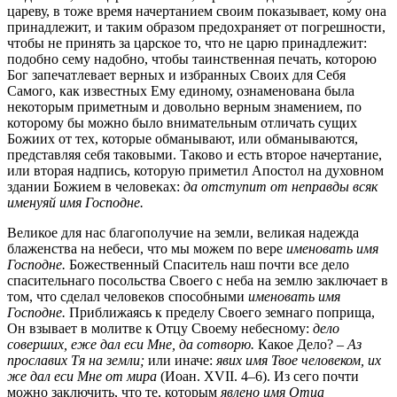
цареву, в тоже время начертанием своим показывает, кому она
принадлежит, и таким образом предохраняет от погрешности,
чтобы не принять за царское то, что не царю принадлежит:
подобно сему надобно, чтобы таинственная печать, которою
Бог запечатлевает верных и избранных Своих для Себя
Самого, как известных Ему единому, ознаменована была
некоторым приметным и довольно верным знамением, по
которому бы можно было внимательным отличать сущих
Божиих от тех, которые обманывают, или обманываются,
представляя себя таковыми. Таково и есть второе начертание,
или вторая надпись, которую приметил Апостол на духовном
здании Божием в человеках:
да отступит от неправды всяк
именуяй имя Господне.
Великое для нас благополучие на земли, великая надежда
блаженства на небеси, что мы можем по вере
именовать имя
Господне.
Божественный Спаситель наш почти все дело
спасительнаго посольства Своего с неба на землю заключает в
том, что сделал человеков способными
именовать имя
Господне.
Приближаясь к пределу Своего земнаго поприща,
Он взывает в молитве к Отцу Своему небесному:
дело
соверших, еже дал еси Мне, да сотворю.
Какое Дело? –
Аз
прославих Тя на земли;
или иначе:
явих имя Твое человеком, их
же дал еси Мне от мира
(Иоан. XVII. 4–6)
. Из сего почти
можно заключить, что те, которым
явлено имя Отца