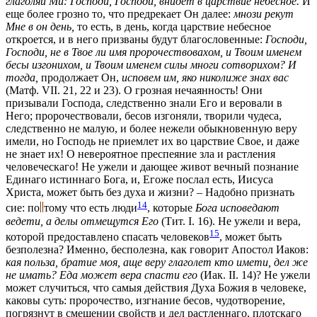
глаголяй Ми: Господи, Господи, внидет в царствие небесное.
И
еще более грозно то, что предрекает Он далее:
мнози рекут
Мне в он день,
то есть, в день, когда царствие небесное
откроется, и в него призваны будут благословенные:
Господи,
Господи, не в Твое ли имя пророчествовахом, и Твоим именем
бесы изгонихом, и Твоим именем силы многи сотворихом? И
тогда,
продолжает Он,
исповем им, яко николиже знах вас
(Матф. VII. 21, 22 и 23)
. О грозная нечаянность! Они
призывали Господа, следственно знали Его и веровали в
Него; пророчествовали, бесов изгоняли, творили чудеса,
следственно не малую, и более нежели обыкновенную веру
имели, но Господь не приемлет их во царствие Свое, и даже
не знает их! О невероятное преспеяние зла и растления
человеческаго! Не ужели и дающее живот вечный познание
Единаго истиннаго Бога, и, Егоже послал есть, Иисуса
Христа, может быть без духа и жизни? – Надобно признать
14
сие:
по
тому
что есть люди
, которые
Бога исповедают
ведети, а делы отмещутся Его
(Тит. I. 16)
. Не ужели и вера,
15
которой предоставлено спасать человеков
, может быть
безполезна? Именно, бесполезна, как говорит Апостол Иаков:
кая польза, братие моя, аще веру глаголет кто имети, дел же
не имать? Еда может вера спасти его
(Иак. II. 14)
? Не ужели
может случиться, что самыя действия Духа Божия в человеке,
каковы суть: пророчество, изгнание бесов, чудотворение,
погрязнут в смешении свойств и дел растленнаго, плотскаго