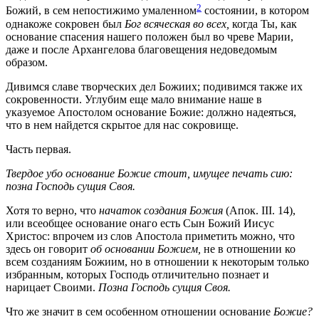
2
Божий, в сем непостижимо умаленном
состоянии, в котором
однакоже сокровен был
Бог всяческая во всех,
когда Ты, как
основание спасения нашего положен был во чреве Марии,
даже и после Архангелова благовещения недоведомым
образом.
Дивимся славе творческих дел Божиих; подивимся также их
сокровенности. Углубим еще мало внимание наше в
указуемое Апостолом основание Божие: должно надеяться,
что в нем найдется скрытое для нас сокровище.
Часть первая.
Твердое убо основание Божие стоит, имущее печать сию:
позна Господь сущия Своя.
Хотя то верно, что
начаток создания Божия
(Апок. III. 14)
,
или всеобщее основание онаго есть Сын Божий Иисус
Христос: впрочем из слов Апостола приметить можно, что
здесь он говорит
об основании Божием,
не в отношении ко
всем созданиям Божиим, но в отношении к некоторым только
избранным, которых Господь отличительно познает и
нарицает Своими.
Позна Господь сущия Своя.
Что же значит в сем особенном отношении основание
Божие?