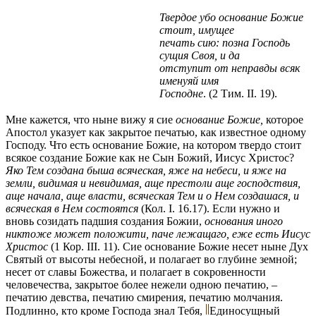
Твердое убо основание Божие
стоит, имущее
печать сию: позна Господь
сущия Своя, и да
отступит от неправды всяк
именуяй имя
Господне
.
(2 Тим. II. 19).
Мне кажется, что ныне вижу я сие
основание Божие,
которое
Апостол указует как закрытое печатью, как известное одному
Господу. Что есть основание Божие, на котором твердо стоит
всякое создание Божие как не Сын Божий, Иисус Христос?
Яко Тем создана быша всяческая, яже на небеси, и яже на
земли, видимая и невидимая, аще престоли аще господствия,
аще начала, аще власти, всяческая Тем и о Нем создашася, и
всяческая в Нем состоятся
(Кол. I. 16.17)
. Если нужно и
вновь созидать падшия создания Божии,
основания иного
никтоже может положити, паче лежащаго, еже есть Иисус
Христос
(1 Кор. III. 11)
. Сие основание Божие несет ныне Дух
Святый от высоты небесной, и полагает во глубине земной;
несет от славы Божества, и полагает в сокровенности
человечества, закрытое более нежели одною печатию, –
печатию девства, печатию смирения, печатию молчания.
Подлинно, кто кроме Господа знал Тебя,
Единосущный