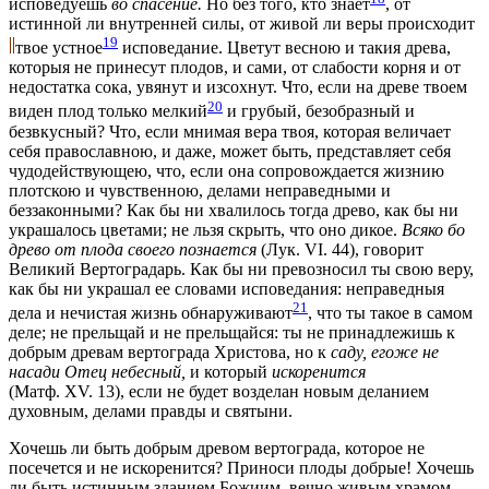
исповедуешь
во спасение.
Но без того, кто знает
, от
истинной ли внутренней силы, от живой ли веры происходит
19
твое устное
исповедание. Цветут весною и такия древа,
которыя не принесут плодов, и сами, от слабости корня и от
недостатка сока, увянут и изсохнут. Что, если на древе твоем
20
виден плод только мелкий
и грубый, безобразный и
безвкусный? Что, если мнимая вера твоя, которая величает
себя православною, и даже, может быть, представляет себя
чудодействующею, что, если она сопровождается жизнию
плотскою и чувственною, делами неправедными и
беззаконными? Как бы ни хвалилось тогда древо, как бы ни
украшалось цветами; не льзя скрыть, что оно дикое.
Всяко бо
древо от плода своего познается
(Лук. VI. 44)
, говорит
Великий Вертоградарь. Как бы ни превозносил ты свою веру,
как бы ни украшал ее словами исповедания: неправедныя
21
дела и нечистая жизнь обнаруживают
, чтo ты такое в самом
деле; не прельщай и не прельщайся: ты не принадлежишь к
добрым древам вертограда Христова, но к
саду, егоже не
насади Отец небесный,
и который
искоренится
(Матф. XV. 13)
, если не будет возделан новым деланием
духовным, делами правды и святыни.
Хочешь ли быть добрым древом вертограда, которое не
посечется и не искоренится? Приноси плоды добрые! Хочешь
ли быть истинным зданием Божиим, вечно живым храмом