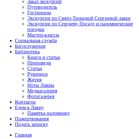
Заказ экскурсий
Путеводитель
Гостиницы
Экскурсии по Свято-Троицкой Сергиевой лавре
Экскурсии по Сергиеву Посаду и паломнические
поездки
Мастер-классы
Социальная служба
Богослужения
Библиотека
Книги и статьи
Проповеди
Статьи
Рукописи
Жития
Ноты Лавры
Медиагалерея
Фотогалерея
Контакты
Едем в Лавру
Памятка паломнику
Пожертвования
Подать записку
Главная