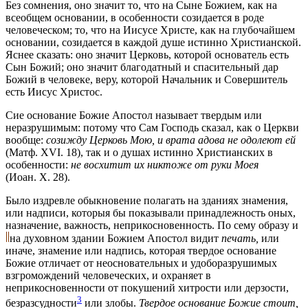
Без сомнения, оно значит то, чтo на Сыне Божием, как на
всеобщем основании, в особенности созидается в роде
человеческом; то, чтo на Иисусе Христе, как на глубочайшем
основании, созидается в каждой душе истинно Христианской.
Яснее сказать: оно значит Церковь, которой основатель есть
Сын Божий; оно значит благодатный и спасительный дар
Божий в человеке, веру, которой Начальник и Совершитель
есть Иисус Христос.
Сие основание Божие Апостол называет твердым или
неразрушимым: потому что Сам Господь сказал, как о Церкви
вообще:
созижду Церковь Мою, и врата адова не одолеют ей
(Матф. XVI. 18)
, так и о душах истинно Христианских в
особенности:
не восхитит их никтоже от руки Моея
(Иоан. X. 28)
.
Было издревле обыкновение полагать на зданиях знамения,
или надписи, которыя бы показывали принадлежность оных,
назначение, важность, неприкосновенность. По сему образу и
на духовном здании Божием Апостол видит
печать,
или
иначе, знамение или надпись, которая твердое основание
Божие отличает от неосновательных и удоборазрушимых
взгромождений человеческих, и охраняет в
неприкосновенности от покушений хитрости или дерзости,
3
безразсудности
или злобы.
Твердое основание Божие стоит,