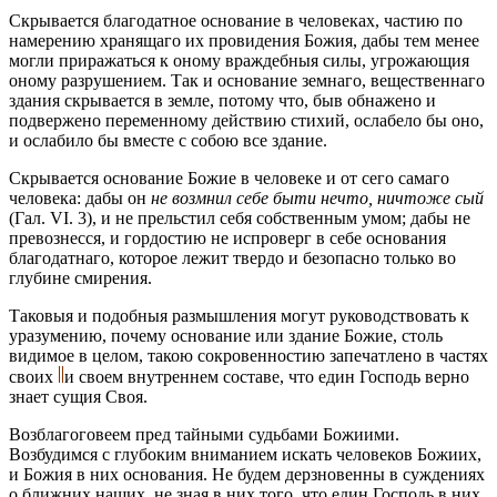
Скрывается благодатное основание в человеках, частию по
намерению хранящаго их провидения Божия, дабы тем менее
могли приражаться к оному враждебныя силы, угрожающия
оному разрушением. Так и основание земнаго, вещественнаго
здания скрывается в земле, потому что, быв обнажено и
подвержено переменному действию стихий, ослабело бы оно,
и ослабило бы вместе с собою все здание.
Скрывается основание Божие в человеке и от сего самаго
человека: дабы он
не возмнил себе быти нечто, ничтоже сый
(Гал. VI. 3)
, и не прельстил себя собственным умом; дабы не
превознесся, и гордостию не испроверг в себе основания
благодатнаго, которое лежит твердо и безопасно только во
глубине смирения.
Таковыя и подобныя размышления могут руководствовать к
уразумению, почему основание или здание Божие, столь
видимое в целом, такою сокровенностию запечатлено в частях
своих
и своем внутреннем составе, что един Господь верно
знает сущия Своя.
Возблагоговеем пред тайными судьбами Божиими.
Возбудимся с глубоким вниманием искать человеков Божиих,
и Божия в них основания. Не будем дерзновенны в суждениях
о ближних наших, не зная в них того, что един Господь в них