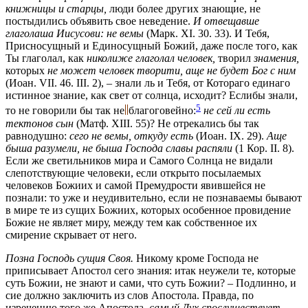
книжницы и старцы,
люди более других знающие, не
постыдились объявить свое неведение.
И отвещавше
глаголаша Иисусови: не вемы
(Марк. XI. 30. 33)
. И Тебя,
Присносущный и Единосущный Божий, даже после того, как
Ты глаголал, как
николиже глаголал человек,
творил
знамения,
которых
не может человек творити, аще не будет Бог с ним
(Иоан. VII. 46. III. 2)
, – знали ль и Тебя, от Котораго единаго
истинное знание, как свет от солнца, исходит? Еслибы знали,
5
то не говорили бы так
не
благоговейно:
не сей ли есть
тектонов сын
(Матф. XIII. 55)
? Не отрекались бы так
равнодушно:
сего не вемы, откуду есть
(Иоан. IX. 29)
.
Аще
быша разумели, не быша Господа славы распяли
(1 Кор. II. 8)
.
Если же светильников мира и Самого Солнца не видали
слепотствующие человеки, если открыто посылаемых
человеков Божиих и самой Премудрости явившейся не
познали: то уже и неудивительно, если не познаваемы бывают
в мире те из сущих Божиих, которых особенное провидение
Божие не являет миру, между тем как собственное их
смирение скрывает от него.
Позна Господь сущия Своя.
Никому кроме Господа не
приписывает Апостол сего знания: итак неужели те, которые
суть Божии, не знают и сами, что суть Божии? – Подлинно, и
сие должно заключить из слов Апостола. Правда, по
изречению того же Апостола,
самый Дух спослушествует