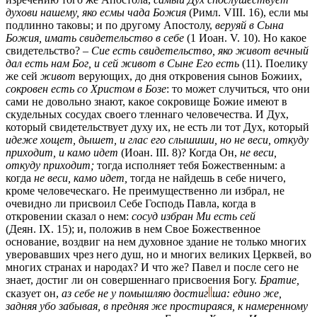
духови нашему, яко есмы чада Божия
(Римл. VIII. 16)
, если мы
подлинно таковы; и по другому Апостолу,
веруяй в Сына
Божия, имать свидетельство в себе
(1 Иоан. V. 10)
. Но какое
свидетельство? –
Сие есть свидетельство, яко живот вечный
дал есть нам Бог, и сей живот в Сыне Его есть
(11). Поелику
же сей
живот
верующих, до дня откровения сынов Божиих,
сокровен есть со Христом в Бозе
: то может случиться, что они
сами не довольно знают, какое сокровище Божие имеют в
скудельных сосудах своего тленнаго человечества. И Дух,
который свидетельствует духу их, не есть ли тот Дух, который
идеже хощет, дышет, и глас его слышиши, но не веси, откуду
приходит, и камо идет
(Иоан. III. 8)
? Когда Он,
не веси,
откуду приходит;
тогда исполняет тебя Божественным: а
когда
не веси, камо идет,
тогда не найдешь в себе ничего,
кроме человеческаго. Не преимущественно ли избрал, не
очевидно ли присвоил Себе Господь Павла, когда в
откровении сказал о нем:
сосуд избран Ми есть сей
(Деян. IX. 15)
; и, положив в нем Свое Божественное
основание, воздвиг на нем духовное здание не только многих
уверовавших чрез него душ, но и многих великих Церквей, во
многих странах и народах? И что же? Павел и после сего не
знает, достиг ли он совершеннаго присвоения Богу.
Братие,
сказует он,
аз себе не у помышляю
достиг
ша:
едино же,
задняя убо забывая, в предняя же простираяся, к намеренному