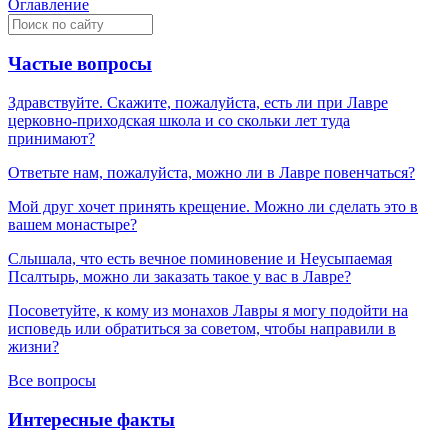
Оглавление
Частые вопросы
Здравствуйте. Скажите, пожалуйста, есть ли при Лавре
церковно-приходская школа и со скольки лет туда
принимают?
Ответьте нам, пожалуйста, можно ли в Лавре повенчаться?
Мой друг хочет принять крещение. Можно ли сделать это в
вашем монастыре?
Слышала, что есть вечное поминовение и Неусыпаемая
Псалтырь, можно ли заказать такое у вас в Лавре?
Посоветуйте, к кому из монахов Лавры я могу подойти на
исповедь или обратиться за советом, чтобы направили в
жизни?
Все вопросы
Интересные факты