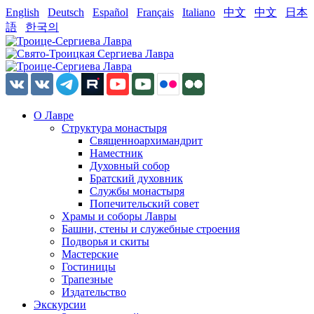
English
Deutsch
Español
Français
Italiano
中文
中文
日本
語
한국의
О Лавре
Структура монастыря
Священноархимандрит
Наместник
Духовный собор
Братский духовник
Службы монастыря
Попечительский совет
Храмы и соборы Лавры
Башни, стены и служебные строения
Подворья и скиты
Мастерские
Гостиницы
Трапезные
Издательство
Экскурсии