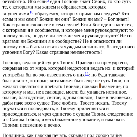
беззаботно. Ибо если
един Господь знает Своих, то кто суть
те, с которыми мы живем и обращаемся, которых
10
внушениями
образуемся, которых примерам следуем? Кто
есмы и мы сами? Божии ли они? Божии ли мы? – Бог знает!
Как страшно слово сие в сем случае! Если Бог один знает тех,
с которыми я в сообществе, и которые меня руководствуют; то
почему знать, не духи ли лестчие меня руководствуют? Не со
врагами ли Божиими я в сообществе? Не в опасности ли
потому и я – быть и остаться чуждым истиннаго, благодатнаго
усвоения Богу? Какая страшная неизвестность!
Господи, ведающий сущих Твоих! Праведен и премудр еси,
сокрывая их от мира, который недостоин ведать их, и который
11
употребил бы во зло известность о них
: но буди такожде
благ для тех, которые, хотя может быть еще не суть Твои, но
желают сделаться и пребыть Твоими; покажи
знамение, по
которому и мы, не ведающие, могли бы узнавать истинное,
благое, благодатное, святое, одним словом, Твое в человеках,
дабы паче всего сущее Твое любить, Твоего искать, Твоему
поучаться и последовать, к Твоему прилепляться и
присоединяться, и чрез единство с сущим Твоим, следственно
и с Самим Тобою, иметь блаженное упование, и нам быть
Твоими неизменно и вечно.
Подлинно, как царская печать, скрывая под собою тайну