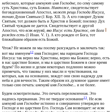
небеснаго,
которые
именуют имя Господне,
по сему самому
суть Христовы, суть Божии.
Никтоже,
свидетельствует
боговдохновенный Апостол,
может рещи Господа Иисуса,
точию Духом Святым
(1 Кор. XII. 3)
. А кто говорит Духом
Святым, тот должен быть и Христов и Божий; поелику Дух
Святый чуждым не дается. Свидетельствует и другой
Апостол, что
всяк веруяй, яко Иисус есть Христос, от Бога
рожден есть
(1 Иоан. V. 1)
. А кто рожден от Бога, тот
ближайшим образом есть Божий.
Чтож? Не можем ли мы посему разсуждать и заключать так:
12
вот мы именуем
имя Господне; мы нарицаем Господа
Иисуса: так верно мы Христовы, верно мы Божии; верно, есть
в нас царствие Божие, и мы в царствии Божием в свое время
будем? По жизни и делам некоторых подлинно можно
примечать, что таковы у них мысли и чувствования, на
которых, как на основании, зиждут они свою надежду для
неба и для вечности. Таким образом их духовное здание имеет
только сию печать:
именуяй имя Господне...
и не более.
Будем осмотрительны. Это печать переломленная. Это
13
надпись прерванная. Это не твердое основание
. Не
всяк
именуяй имя Господне
истинно и совершенно утвержден во
Господе и во царствии Его. Господь Сам возвещает:
не всяк