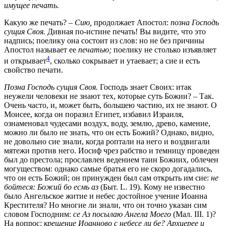
имущее печать.
Какую же печать? –
Сию,
продолжает Апостол:
позна Господь
сущия Своя.
Дивная по-истине печать! Вы видите, что это
надпись; поелику она состоит из слов: но не без причины
Апостол называет ее
печатью;
поелику не столько изъявляет
4
и открывает
, сколько сокрывает и утаевает; а сие и есть
свойство печати.
Позна Господь сущия Своя.
Господь знает Своих: итак
неужели человеки не знают тех, которые суть Божии? – Так.
Очень часто, и, может быть, большею частию, их не знают. О
Моисее, когда он поразил Египет, избавил Израиля,
ознаменовал чудесами воздух, воду, землю, древо, камение,
можно ли было не знать, что он есть Божий? Однако, видно,
не довольно сие знали, когда роптали на него и воздвигали
мятежи против него. Иосиф чрез рабство и темницу проведен
был до престола; прославлен ведением таин Божиих, облечен
могуществом: однако самые братья его не скоро догадались,
что он есть Божий; он принужден был сам открыть им сие:
не
бойтеся: Божий бо есмь аз
(Быт. L. 19)
. Кому не известно
было Ангельское житие и небес достойное учение Иоанна
Крестителя? Но многие ли знали, что он точно указан сим
словом Господним:
се Аз посылаю Ангела Моего
(Мал. III. 1)
?
На вопрос:
крещение Иоанново с небесе ли бе? Архиерее и