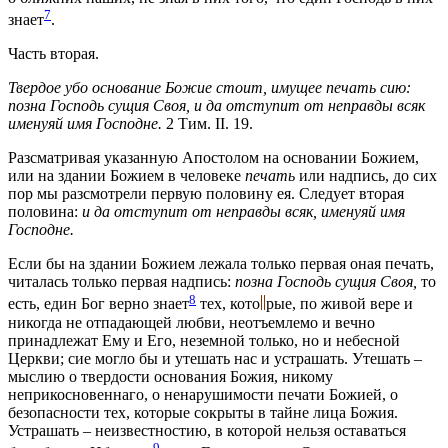
7
знает
.
Часть вторая.
Твердое убо основание Божие стоит, имущее печать сию:
позна Господь сущия Своя, и да отступит от неправды всяк
именуяй имя Господне.
2 Тим. II. 19.
Разсматривая указанную Апостолом на основании Божием,
или на здании Божием в человеке
печать
или надпись, до сих
пор мы разсмотрели первую половину ея. Следует вторая
половина:
и да отступит от неправды всяк, именуяй имя
Господне.
Если бы на здании Божием лежала только первая оная печать,
читалась только первая надпись:
позна Господь сущия Своя,
то
8
есть, един Бог верно знает
тех,
кото
рые,
по живой вере и
никогда не отпадающей любви, неотъемлемо и вечно
принадлежат Ему и Его, неземной только, но и небесной
Церкви; сие могло бы и утешать нас и устрашать. Утешать –
мыслию о твердости основания Божия, никому
неприкосновеннаго, о ненарушимости печати Божией, о
безопасности тех, которые сокрыты в тайне лица Божия.
Устрашать – неизвестностию, в которой нельзя оставаться
9