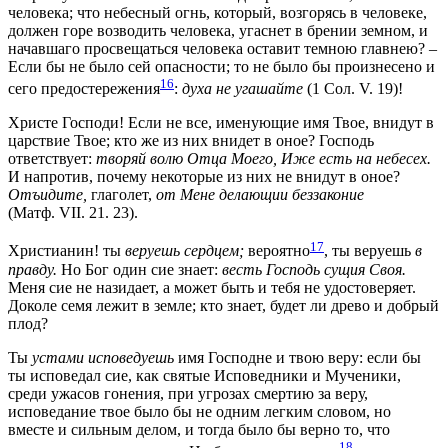
человека; что небесный огнь, который, возгорясь в человеке,
должен горе возводить человека, угаснет в брении земном, и
начавшаго просвещаться человека оставит темною главнею? –
Если бы не было сей опасности; то не было бы произнесено и
16
сего предостережения
:
духа не угашайте
(1 Сол. V. 19)
!
Христе Господи! Если не все, именующие имя Твое, внидут в
царствие Твое; кто же из них внидет в оное? Господь
ответствует:
творяй волю Отца Моего, Иже есть на небесех.
И напротив, почему некоторые из них не внидут в оное?
Отъидите,
глаголет,
от Мене делающии беззаконие
(Матф. VII. 21. 23)
.
17
Христианин! ты
веруешь сердцем;
вероятно
, ты веруешь
в
правду.
Но Бог один сие знает:
весть Господь сущия Своя.
Меня сие не назидает, а может быть и тебя не удостоверяет.
Доколе семя лежит в земле; кто знает, будет ли древо и добрый
плод?
Ты
устами исповедуешь
имя Господне и твою веру: если бы
ты исповедал сие, как святые Исповедники и Мученики,
среди ужасов гонения, при угрозах смертию за веру,
исповедание твое было бы не одним легким словом, но
вместе и сильным делом, и тогда было бы верно то, что
18