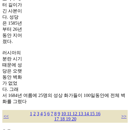
터 길이가
긴 사본이
다. 성당
은 1585년
부터 26년
동안 지어
졌다.
러시아의
분란 시기
때문에 성
당은 오랫
동안 벽화
가 없었
다. 그래
서 1684년 여름에 25명의 성상 화가들이 100일동안에 전체 벽
화를 그렸다
1
2
3
4
5
6
7
8
9
10
11
12
13
14
15
16
<<
>>
17
18
19
20