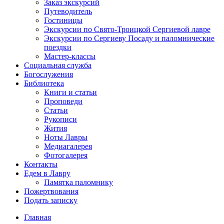
Заказ экскурсий
Путеводитель
Гостиницы
Экскурсии по Свято-Троицкой Сергиевой лавре
Экскурсии по Сергиеву Посаду и паломнические
поездки
Мастер-классы
Социальная служба
Богослужения
Библиотека
Книги и статьи
Проповеди
Статьи
Рукописи
Жития
Ноты Лавры
Медиагалерея
Фотогалерея
Контакты
Едем в Лавру
Памятка паломнику
Пожертвования
Подать записку
Главная