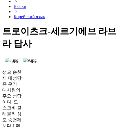
>
Языки
>
Корейский язык
트로이츠크-세르기에브 라브
라 답사
성모 승천
제 대성당
은 우리
대사원의
주요 성당
이다. 모
스크바 클
레믈리 성
모 승천제
보다 1 메