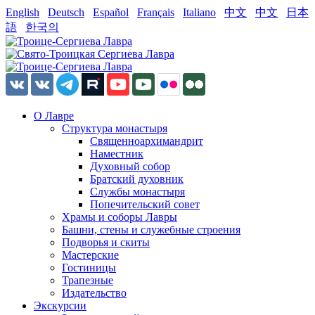
English
Deutsch
Español
Français
Italiano
中文
中文
日本
語
한국의
О Лавре
Структура монастыря
Священноархимандрит
Наместник
Духовный собор
Братский духовник
Службы монастыря
Попечительский совет
Храмы и соборы Лавры
Башни, стены и служебные строения
Подворья и скиты
Мастерские
Гостиницы
Трапезные
Издательство
Экскурсии