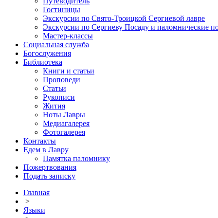
Путеводитель
Гостиницы
Экскурсии по Свято-Троицкой Сергиевой лавре
Экскурсии по Сергиеву Посаду и паломнические п
Мастер-классы
Социальная служба
Богослужения
Библиотека
Книги и статьи
Проповеди
Статьи
Рукописи
Жития
Ноты Лавры
Медиагалерея
Фотогалерея
Контакты
Едем в Лавру
Памятка паломнику
Пожертвования
Подать записку
Главная
>
Языки