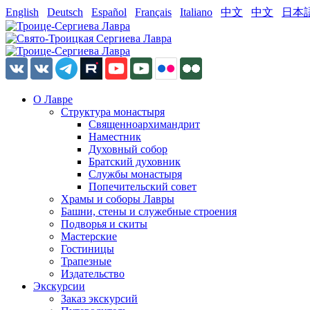
English
Deutsch
Español
Français
Italiano
中文
中文
日本
О Лавре
Структура монастыря
Священноархимандрит
Наместник
Духовный собор
Братский духовник
Службы монастыря
Попечительский совет
Храмы и соборы Лавры
Башни, стены и служебные строения
Подворья и скиты
Мастерские
Гостиницы
Трапезные
Издательство
Экскурсии
Заказ экскурсий