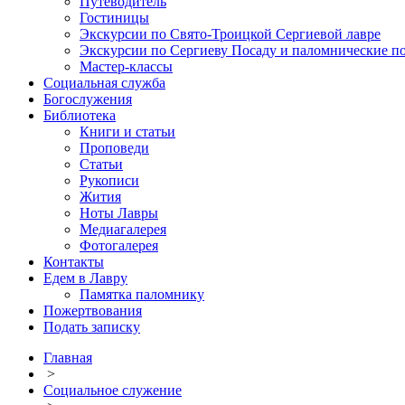
Путеводитель
Гостиницы
Экскурсии по Свято-Троицкой Сергиевой лавре
Экскурсии по Сергиеву Посаду и паломнические п
Мастер-классы
Социальная служба
Богослужения
Библиотека
Книги и статьи
Проповеди
Статьи
Рукописи
Жития
Ноты Лавры
Медиагалерея
Фотогалерея
Контакты
Едем в Лавру
Памятка паломнику
Пожертвования
Подать записку
Главная
>
Социальное служение