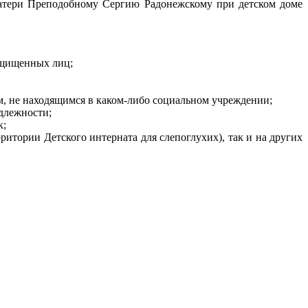
Матери Преподобному Сергию Радонежскому при детском доме
ащищенных лиц;
м, не находящимся в
каком-либо
социальном учреждении;
длежности;
к;
ритории Детского интерната для слепоглухих), так и на других