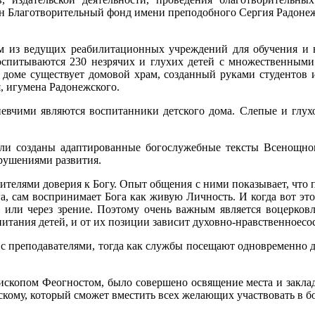
ан Благотворительный фонд имени преподобного Сергия Радонежс
им из ведущих реабилитационных учреждений для обучения и
оспитываются 230 незрячих и глухих детей с множественными
ком доме существует домовой храм, созданный руками студент
, игумена Радонежского.
вчими являются воспитанники детского дома. Слепые и глухоне
ыли созданы адаптированные богослужебные тексты Всенощно
рушениями развития.
чителями доверия к Богу. Опыт общения с ними показывает, что 
ога, сам воспринимает Бога как живую Личность. И когда вот эт
, или через зрение. Поэтому очень важным является воцерковл
итания детей, и от их позиции зависит
духовно-нравственное
со
 с преподавателями, тогда как службы посещают одновременно д
скопом Феогностом, было совершено освящение места и закладк
ому, который сможет вместить всех желающих участвовать в б