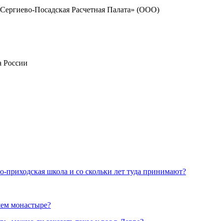
Сергиево-Посадская
Расчетная Палата» (ООО)
а России
но-приходская школа и со скольки лет туда принимают?
шем монастыре?