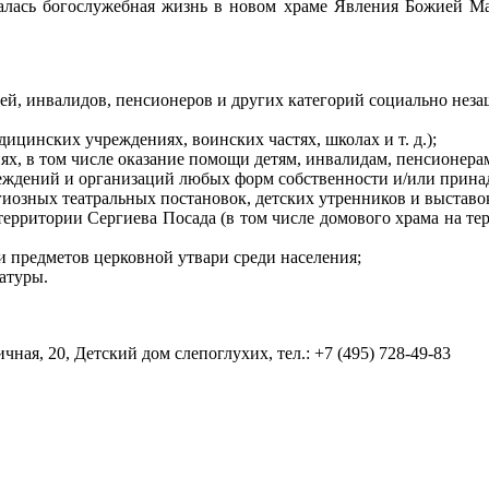
чалась богослужебная жизнь в новом храме Явления Божией 
тей, инвалидов, пенсионеров и других категорий социально нез
едицинских учреждениях, воинских частях, школах
и т. д.
);
ях, в том числе оказание помощи детям, инвалидам, пенсионера
еждений и организаций любых форм собственности и/или прина
иозных театральных постановок, детских утренников и выставо
ерритории Сергиева Посада (в том числе домового храма на тер
 предметов церковной утвари среди населения;
атуры.
чная, 20, Детский дом слепоглухих, тел.:
+7 (495) 728-49-83