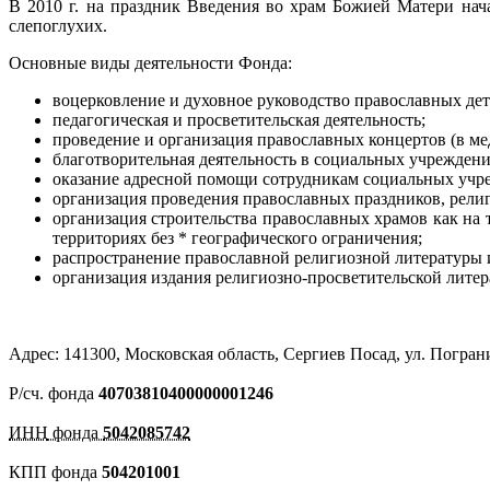
В 2010 г. на праздник Введения во храм Божией Матери на
слепоглухих.
Основные виды деятельности Фонда:
воцерковление и духовное руководство православных де
педагогическая и просветительская деятельность;
проведение и организация православных концертов (в м
благотворительная деятельность в социальных учреждени
оказание адресной помощи сотрудникам социальных учр
организация проведения православных праздников, религ
организация строительства православных храмов как на т
территориях без * географического ограничения;
распространение православной религиозной литературы и
организация издания
религиозно-просветительской
литер
Адрес: 141300, Московская область, Сергиев Посад, ул. Пограни
Р/сч. фонда
40703810400000001246
ИНН
фонда
5042085742
КПП фонда
504201001