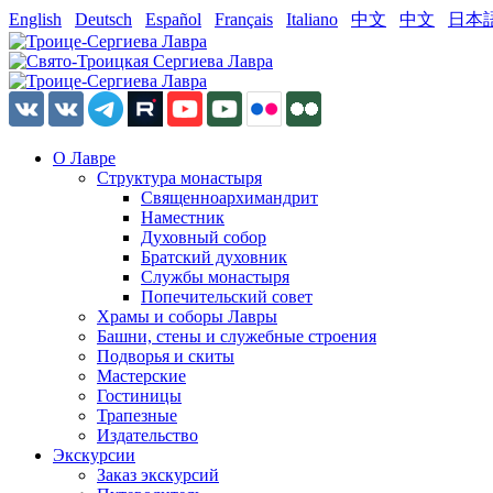
English
Deutsch
Español
Français
Italiano
中文
中文
日本
О Лавре
Структура монастыря
Священноархимандрит
Наместник
Духовный собор
Братский духовник
Службы монастыря
Попечительский совет
Храмы и соборы Лавры
Башни, стены и служебные строения
Подворья и скиты
Мастерские
Гостиницы
Трапезные
Издательство
Экскурсии
Заказ экскурсий