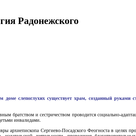
гия Радонежского
ом доме слепоглухих существует храм, созданный руками 
ным братством и сестричеством проводится социально-адаптац
детьми инвалидами.
вры архиепископа
Сергиево-Посадского
Феогноста в целях про
в, издательской деятельности, проведения благотворительн