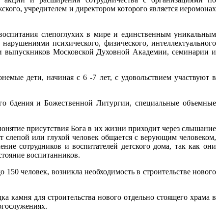
кого, учредителем и директором которого является иеромонах
 воспитания слепоглухих в мире и единственным уникальным
 нарушениями психического, физического, интеллектуального
ов и выпускников Московской Духовной Академии, семинарии и
мые дети, начиная с 6 -7 лет, с удовольствием участвуют в
го бдения и Божественной Литургии, специальные объемные
понятие присутствия Бога в их жизни приходит через слышание
от слепой или глухой человек общается с верующим человеком,
ение сотрудников и воспитателей детского дома, так как они
стояние воспитанников.
о 150 человек, возникла необходимость в строительстве нового
а камня для строительства нового отдельно стоящего храма в
огослужениях.