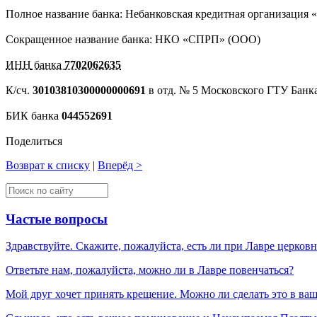
Полное название банка: Небанковская кредитная организация «
Сокращенное название банка: НКО «СПРП» (ООО)
ИНН
банка
7702062635
К/сч.
30103810300000000691
в отд. № 5 Московского ГТУ Банк
БИК банка
044552691
Поделиться
Возврат к списку
|
Вперёд >
Частые вопросы
Здравствуйте. Скажите, пожалуйста, есть ли при Лавре церков
Ответьте нам, пожалуйста, можно ли в Лавре повенчаться?
Мой друг хочет принять крещение. Можно ли сделать это в ва