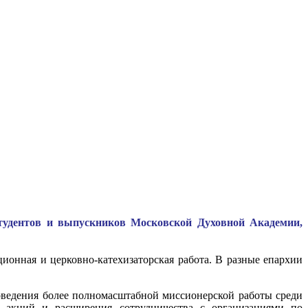
студентов и выпускников Московской Духовной Академии,
ионная и церковно-катехизаторская работа. В разные епархии
ведения более полномасштабной миссионерской работы среди
ых акций и расширения сотрудничества с организациями по