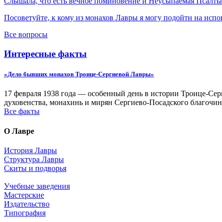
Слышала, что есть вечное поминовение и Неусыпаемая Псалтырь
Посоветуйте, к кому из монахов Лавры я могу подойти на испо
Все вопросы
Интересные факты
«Дело бывших монахов Троице-Сергиевой Лавры»
17 февраля 1938 года — особенный день в истории Троице-Серг
духовенства, монахинь и мирян Сергиево-Посадского благочин
Все факты
О Лавре
История Лавры
Структура Лавры
Скиты и подворья
Учебные заведения
Мастерские
Издательство
Типография