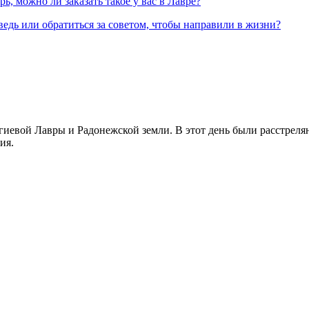
, можно ли заказать такое у вас в Лавре?
ведь или обратиться за советом, чтобы направили в жизни?
иевой Лавры и Радонежской земли. В этот день были расстреляны
ия.