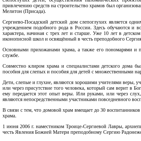
привлечению средств на строительство храмов был организов
Мелитон (Присада).
Сергиево-Посадский
детский дом слепоглухих является одн
учреждением подобного рода в России. Здесь обучаются и в
характера, начиная с трех лет и старше. Уже 10 лет в детс
иконописной школ и освящённый в честь преподобного Сергия
Основными прихожанами храма, а также его пономарями и пе
службе.
Совместно клиром храма и специалистами детского дома б
пособия для слепых и пособия для детей с множественными на
Дети, слепые и глухие, являются хорошими учителями веры, у
или через присутствие того человека, который сам верит в Б
ему передается этот опыт веры. Или руками, или через слух
являются непосредственными участниками повседневного восп
В связи с тем, что домовой храм вмещает до 30 воспитанников
храма.
1 июня 2006 г. наместником
Троице-Сергиевой
Лавры, архиепи
честь Явления Божией Матери преподобному Сергию Радонежск