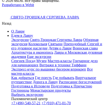
© 2026 stsl.ru. Все права защищены.
Разработано в Webit
СВЯТО-ТРОИЦКАЯ СЕРГИЕВА ЛАВРА
Назад
О Лавре
Едем в Лавру
Экскурсии
Свято-Троицкая Сергиева Лавра
Обзорная
экскурсия
Колокольня
Святыни
Преподобный Сергий и
его духовное наследие
Детям о Лавре
Воинская слава
Архитектура и иконопись
Лавра и Московская духовная
академия
Еще экскурсии
Сергиев Посад
Музеи
Мастер-классы
Гончарное дело
для начинающих
Витражи в технике Тиффани
Экспресс-курс по вышивке бисером вприкреп
Все
мастер-классы
Как добраться
Где поесть
Где побывать
Виртуальное
путешествие
Дорога в Лавру
Расписание богослужений
Подготовка к Исповеди
Подготовка к Причастию
Гостиницы
Монастырские продукты
Выбрать экскурсию
Паломнический центр
+7 (496) 540-57-21
+7 (910) 471-01-70