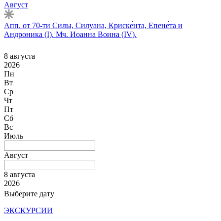
Август
Апп. от 70-ти Силы, Силуана, Криске́нта, Епене́та и
Андроника (I). Мч. Иоанна Воина (IV).
8 августа
2026
Пн
Вт
Ср
Чт
Пт
Сб
Вс
Июль
Август
8 августа
2026
Выберите дату
ЭКСКУРСИИ