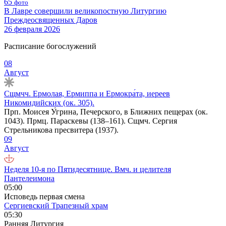
65
фото
В Лавре совершили великопостную Литургию
Преждеосвященных Даров
26 февраля 2026
Расписание богослужений
08
Август
Сщмчч. Ермолая, Ермиппа и Ермокра́та, иереев
Никомидийских (ок. 305).
Прп. Моисея У́грина, Печерского, в Ближних пещерах (ок.
1043). Прмц. Параскевы (138–161). Сщмч. Сергия
Стрельникова пресвитера (1937).
09
Август
Неделя 10-я по Пятидесятнице. Вмч. и целителя
Пантелеимона
05:00
Исповедь первая смена
Сергиевский Трапезный храм
05:30
Ранняя Литургия