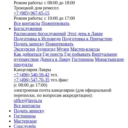
Режим работы: с 08:00 до 18:00
Троицкий дом ремесел
+7 (985) 967-65-15
Режим работы: с 10:00 до 17:00
Все контакты
Пожертвовать
Богослужения
Расписание богослужений
Этот день в Лавре
Подготовка к Исповеди
Подготовка к Причастию
Подать записку
Пожертвовать
Экскурсии
Аудиогид
Музеи
Мастер-классы
Как добраться
Где поесть
Где побывать
Виртуальное
путешествие
Дорога в Лавру
Гостиницы
Монастырские
продукты
Канцелярия Лавры
+7 (496) 540-59-42
тел.
+7 (496) 547-70-35
тел./факс
(с 08:00 до 17:00)
электронная почта канцелярии (для официальной
переписки, по вопросам аккредитации):
office@lavra.ru
Все контакты
Подать записку
Гостиницы
Мастерские
Соцслужба