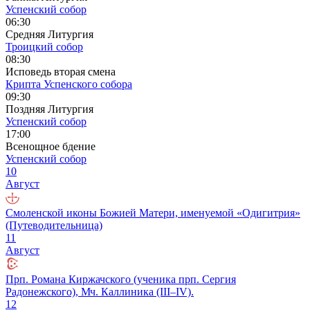
Успенский собор
06:30
Средняя Литургия
Троицкий собор
08:30
Исповедь вторая смена
Крипта Успенского собора
09:30
Поздняя Литургия
Успенский собор
17:00
Всенощное бдение
Успенский собор
10
Август
Смоленской иконы Божией Матери, именуемой «Одигитрия»
(Путеводительница)
11
Август
Прп. Романа Киржачского (ученика прп. Сергия
Радонежского), Мч. Каллиника (III–IV).
12