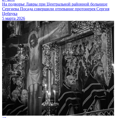
На подворье Лавры при Центральной районной больнице
Сергиева Посада совершили отпевание протоиерея Сергия
Цебрука
5 марта 2026