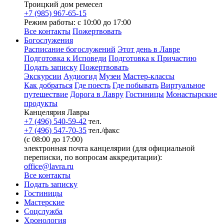
Троицкий дом ремесел
+7 (985) 967-65-15
Режим работы: с 10:00 до 17:00
Все контакты
Пожертвовать
Богослужения
Расписание богослужений
Этот день в Лавре
Подготовка к Исповеди
Подготовка к Причастию
Подать записку
Пожертвовать
Экскурсии
Аудиогид
Музеи
Мастер-классы
Как добраться
Где поесть
Где побывать
Виртуальное
путешествие
Дорога в Лавру
Гостиницы
Монастырские
продукты
Канцелярия Лавры
+7 (496) 540-59-42
тел.
+7 (496) 547-70-35
тел./факс
(с 08:00 до 17:00)
электронная почта канцелярии (для официальной
переписки, по вопросам аккредитации):
office@lavra.ru
Все контакты
Подать записку
Гостиницы
Мастерские
Соцслужба
Хронология