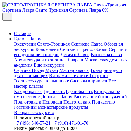
Свято-Троицкая
Сергиева Лавра
Свято-Троицкая Сергиева Лавра
0%
О Лавре
Едем в Лавру
Экскурсии
Свято-Троицкая Сергиева Лавра
Обзорная
экскурсия
Колокольня
Святыни
Преподобный Сергий и
его духовное наследие
Детям о Лавре
Воинская слава
Архитектура и иконопись
Лавра и Московская духовная
академия
Еще экскурсии
Сергиев Посад
Музеи
Мастер-классы
Гончарное дело
для начинающих
Витражи в технике Тиффани
Экспресс-курс по вышивке бисером вприкреп
Все
мастер-классы
Как добраться
Где поесть
Где побывать
Виртуальное
путешествие
Дорога в Лавру
Расписание богослужений
Подготовка к Исповеди
Подготовка к Причастию
Гостиницы
Монастырские продукты
Выбрать экскурсию
Паломнический центр
+7 (496) 540-57-21
+7 (910) 471-01-70
Режим работы: с 08:00 до 18:00