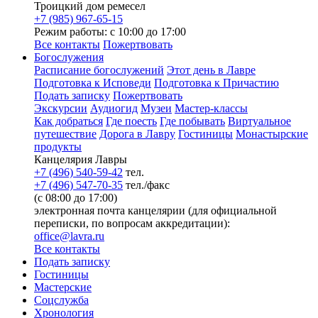
Троицкий дом ремесел
+7 (985) 967-65-15
Режим работы: с 10:00 до 17:00
Все контакты
Пожертвовать
Богослужения
Расписание богослужений
Этот день в Лавре
Подготовка к Исповеди
Подготовка к Причастию
Подать записку
Пожертвовать
Экскурсии
Аудиогид
Музеи
Мастер-классы
Как добраться
Где поесть
Где побывать
Виртуальное
путешествие
Дорога в Лавру
Гостиницы
Монастырские
продукты
Канцелярия Лавры
+7 (496) 540-59-42
тел.
+7 (496) 547-70-35
тел./факс
(с 08:00 до 17:00)
электронная почта канцелярии (для официальной
переписки, по вопросам аккредитации):
office@lavra.ru
Все контакты
Подать записку
Гостиницы
Мастерские
Соцслужба
Хронология