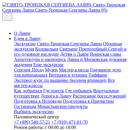
Свято-Троицкая
Сергиева Лавра
Свято-Троицкая Сергиева Лавра
0%
О Лавре
Едем в Лавру
Экскурсии
Свято-Троицкая Сергиева Лавра
Обзорная
экскурсия
Колокольня
Святыни
Преподобный Сергий и
его духовное наследие
Детям о Лавре
Воинская слава
Архитектура и иконопись
Лавра и Московская духовная
академия
Еще экскурсии
Сергиев Посад
Музеи
Мастер-классы
Гончарное дело
для начинающих
Витражи в технике Тиффани
Экспресс-курс по вышивке бисером вприкреп
Все
мастер-классы
Как добраться
Где поесть
Где побывать
Виртуальное
путешествие
Дорога в Лавру
Расписание богослужений
Подготовка к Исповеди
Подготовка к Причастию
Гостиницы
Монастырские продукты
Выбрать экскурсию
Паломнический центр
+7 (496) 540-57-21
+7 (910) 471-01-70
Режим работы: с 08:00 до 18:00