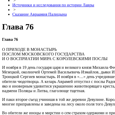
>
Источники и исследования по истории Лавры
>
Сказание Авраамия Палицына
Глава 76
Глава 76
О ПРИХОДE В МОНАСТЫРЬ
ПОСЛОМ МОСКОВСКОГО ГОСУДАРСТВА
И О ВОСПРИАТИИ МИРА С КОРОЛЕВСКИМИ ПОСЛЫ
И ноября в 19 день государя царя и великого князя Михаила 
Мезецкой, околничей Ортемей Васильевичь Измайлов, дьяки И
Троицкой Сергиев монастырь. И ноября в «…» день учредивше 
обители чюдотворца. А келарь Аврамей отпустил с послы Радо
яко и иновeрным удивитися украшению животворящаго креста, 
надмени Поляцы и Литва, глаголюще тщетная.
И паки второе съeзд учинишя в той же деревни Девулинe. Коро
многие приправлены и заведены на лесу около поля того Девул
Во обители же иноцы и мирстии о сем страхом одержими и при