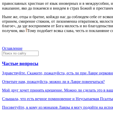
православных христиан от язык иновeрных и в междоусобии, 
наказание, яко да покаемся и внидем в страх Божий и престанем
Нынe же, отцы и братие, койждо нас да соблюдем себe от всяко
отринем, смирение стяжим, от лихоимeниа отвратимся, милост
благое», да здe восприимем от Бога милость и во благоденьст
получим, яко
Тому подобает всяка слава, честь и покланяние 
Оглавление
Частые вопросы
Здравствуйте. Скажите, пожалуйста, есть ли при Лавре церков
Ответьте нам, пожалуйста, можно ли в Лавре повенчаться?
Мой друг хочет принять крещение. Можно ли сделать это в ва
Слышала, что есть вечное поминовение и Неусыпаемая Псалтырь
Посоветуйте, к кому из монахов Лавры я могу подойти на испо