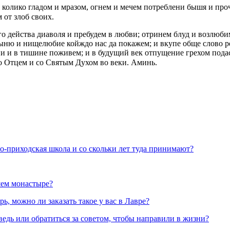
и колико гладом и мразом, огнем и мечем потреблени бышя и п
 от злоб своих.
го дeйства диаволя и пребудем в любви; отринем блуд и возлюбим
ыню и нищелюбие койждо нас да покажем; и вкупe обще слово ре
вии и в тишинe поживем; и в будущий вeк отпущение грeхом под
со Отцем и со Святым Духом во вeки. Аминь.
но-приходская школа и со скольки лет туда принимают?
шем монастыре?
, можно ли заказать такое у вас в Лавре?
ведь или обратиться за советом, чтобы направили в жизни?