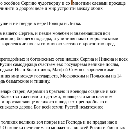
во особное Сергию чудотворцу и со
многими слезами просяще
учинити о добром дeлe и мир устроити между обоих
уще и не тверди в вeре Поляцы и Литва.
а нашего Сергиа, и пeвше молебен и знаменавшеся вси
боязнию, боящеся подсады, и учинишя паки с королевскими
ми королевские послы со многою честию и кротостию пред
реподобных и богоносных отец наших Сергиа и Никона и всeх
 Русии самодержца счастьем ево государевы великие послы,
и дьяки Иван Болотников, Матфей Сомов с королевскими
ишя мир между государьств, Московским и Польским на 14
одь безмятежие и тишину.
еларь старец Аврамий з братьею и воеводы осадные и вси
Божества з женами и з дeтьми, молящеся о многолeтном
а и прославляюще великого в чюдесeх преподобнаго и
неначаемо дарова Бог всей земли Рустей немятежное
 толиких великих зол покры нас Господь и не предал нас в
го! От колика нечислимаго множества во всей Росии избиенных