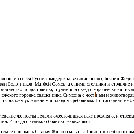
Феодоровича всея Русии самодержца великие послы, боярин Фед
ван Болотников, Матфей Сомов, а с ними столники и стряпчие 
воиньство по достоянию, и учиниша съeзд с королевскими посл
нежского городка священника Симеона с чест
ным и животворящ
и с налоем украшеным и блюдом сребряным. Но того дьни не быс
левские же послы вельми ожесточишяся паче прежняго, и отверзш
ина. И тогда с великою бранию разъeхашяся.
текше в церковь Святыя Живоначальныя Троица, к цeлбоносному