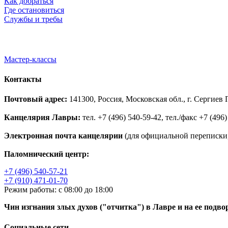
Как добраться
Где остановиться
Службы и требы
Мастер-классы
Контакты
Почтовый адрес:
141300, Россия, Московская обл., г. Сергие
Канцелярия Лавры:
тел. +7 (496) 540-59-42, тел./факс +7 (496)
Электронная почта канцелярии
(для официальной переписки,
Паломнический центр:
+7 (496) 540-57-21
+7 (910) 471-01-70
Режим работы: с 08:00 до 18:00
Чин изгнания злых духов ("отчитка") в Лавре и на ее подво
Социальные сети