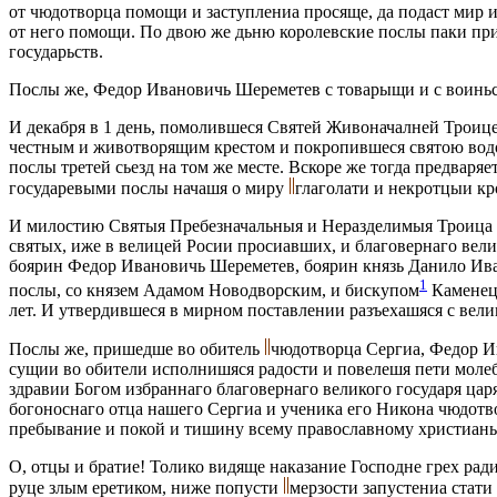
от чюдотворца помощи и заступлениа просяще, да подаст мир 
от него помощи. По двою же дьню королевские послы паки при
государьств.
Послы же, Федор Ивановичь Шереметев с товарыщи и с воиньст
И декабря в 1 день, помолившеся Святeй Живоначалнeй Троицe
честным и животворящим крестом и покропившеся святою водою
послы третей сьeзд на том же мeстe. Вскорe же тогда предвар
государевыми послы начашя о миру
глаголати и некротцыи к
И милостию Святыя Пребезначальныя и Нераздeлимыя Троица 
святых, иже в велицей Росии просиавших, и благовeрнаго вели
боярин Федор Ивановичь Шереметев, боярин князь Данило Ив
1
послы, со князем Адамом Новодворским, и бискупом
Каменецк
лeт. И утвердившеся в мирном поставлении разъeхашяся с вел
Послы же, пришедше во обитель
чюдотворца Сергиа, Федор И
сущии во обители исполнишяся радости и повелешя пeти молеб
здравии Богом избраннаго благовeрнаго великого государя ца
богоноснаго отца нашего Сергиа и ученика его Никона чюдотво
пребывание и покой и тишину всему православному христиань
О, отцы и братие! Толико видяще наказание Господне грeх ради
руцe злым еретиком, ниже попусти
мерзости запустeниа стати