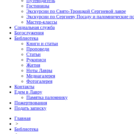
Путеводитель
Гостиницы
Экскурсии по Свято-Троицкой Сергиевой лавре
Экскурсии по Сергиеву Посаду и паломнические п
Мастер-классы
Социальная служба
Богослужения
Библиотека
Книги и статьи
Проповеди
Статьи
Рукописи
Жития
Ноты Лавры
Медиагалерея
Фотогалерея
Контакты
Едем в Лавру
Памятка паломнику
Пожертвования
Подать записку
Главная
>
Библиотека