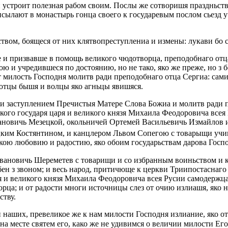
и устроит полезная рабом своим. Послы же сотворишя праздньст
сылают в монастырь гонца своего к государевым послом сьeзд 
вом, боящеся от них клятвопреступлениа и измeны: лукави бо с
 и призвавше в помощь великого чюдотворца, преподобнаго отц
 и учредившеся по достоянию, но не тако, яко же преже, но з 
яет милость Господня молитв ради преподобнаго отца Сергиа: са
ротцы бышя и волцы яко агньцы явишяся.
и заступлением Пречистыя Матере Слова Божиа и молитв ради п
кого государя царя и великого князя Михаила Феодоровича всея
ановичь Мезецкой, окольничей Ортемей Васильевичь Измайлов 
им Костянтином, и канцлeром Львом Сопeгою с товарыщи учин
икою любовию и радостию, яко обоим государьствам дарова Госп
вановичь Шереметев с товарищи и со избранным воиньством и к
ен з звоном; и весь народ, притичюще к церкви Триипостаснаго 
ря и великого князя Михаила Феодоровича всея Русии самодержц
рца; и от радости многи источницы слез от очию излиашя, яко 
ству.
 наших, превеликое же к нам милости Господня излиание, яко от
 на мeстe святeм его, како же не удивимся о величии милости Е