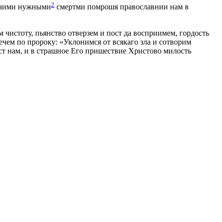
2
рочими нужными
смертми помрошя православнии нам в
 чистоту, пьянство отверзем и пост да восприимем, гордость
чем по пророку: «Уклонимся от всякаго зла и сотворим
аст нам, и в страшное Его пришествие Христово милость