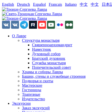
English
Deutsch
Español
Français
Italiano
中文
中文
日本
О Лавре
Структура монастыря
Священноархимандрит
Наместник
Духовный собор
Братский духовник
Службы монастыря
Попечительский совет
Храмы и соборы Лавры
Башни, стены и служебные строения
Подворья и скиты
Мастерские
Гостиницы
Трапезные
Издательство
Экскурсии
Заказ экскурсий