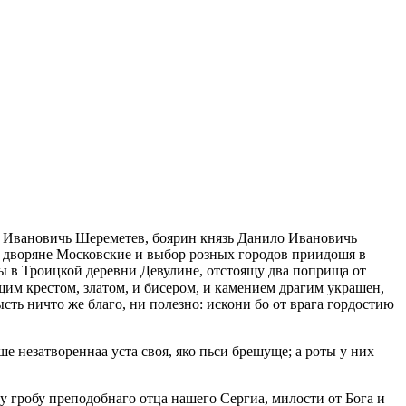
ор Ивановичь Шереметев, боярин князь Данило Ивановичь
и дворяне Московские и выбор розных городов приидошя в
ы в Троицкой деревни Девулинe, отстоящу два поприща от
им крестом, златом, и бисером, и камением драгим украшен,
ть ничто же благо, ни полезно: искони бо от врага гордостию
е незатвореннаа уста своя, яко пьси брешуще; а роты у них
 гробу преподобнаго отца нашего Сергиа, милости от Бога и