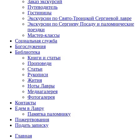
Заказ экскурсий
Путеводитель
Гостиницы
Экскурсии по Свято-Троицкой Сергиевой лавре
Экскурсии по Сергиеву Посаду и паломнические
поездки
Мастер-классы
Социальная служба
Богослужения
Библиотека
Книги и статьи
Проповеди
Статьи
Рукописи
Жития
Ноты Лавры
Медиагалерея
Фотогалерея
Контакты
Едем в Лавру
Памятка паломнику
Пожертвования
Подать записку
Главная