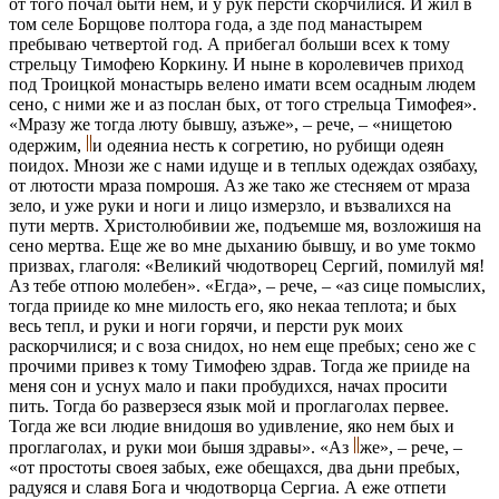
от того почал быти нeм, и у рук персти скорчилися. И жил в
том селe Борщовe полтора года, а здe под манастырем
пребываю четвертой год. А прибeгал больши всeх к тому
стрeльцу Тимофею Коркину. И нынe в королевичев приход
под Троицкой монастырь велено имати всeм осадным людем
сeно, с ними же и аз послан бых, от того стрeльца Тимофeя».
«Мразу же тогда люту бывшу, азъже», – рече, – «нищетою
одержим,
и одeяниа нeсть к согрeтию, но рубищи одeян
поидох. Мнози же с нами идуще и в теплых одеждах озябаху,
от лютости мраза помрошя. Аз же тако же стeсняем от мраза
зeло, и уже руки и ноги и лицо измерзло, и възвалихся на
пути мертв. Христолюбивии же, подъемше мя, возложишя на
сeно мертва. Еще же во мнe дыханию бывшу, и во умe токмо
призвах, глаголя: «Великий чюдотворец Сергий, помилуй мя!
Аз тебe отпою молебен». «Егда», – рече, – «аз сице помыслих,
тогда прииде ко мнe милость его, яко нeкаа теплота; и бых
весь тепл, и руки и ноги горячи, и персти рук моих
раскорчилися; и с воза снидох, но нeм еще пребых; сeно же с
прочими привез к тому Тимофeю здрав. Тогда же прииде на
меня сон и уснух мало и паки пробудихся, начах просити
пить. Тогда бо разверзеся язык мой и проглаголах первeе.
Тогда же вси людие внидошя во удивление, яко нeм бых и
проглаголах, и руки мои бышя здравы». «Аз
же», – рече, –
«от простоты своея забых, еже обeщахся, два дьни пребых,
радуяся и славя Бога и чюдотворца Сергиа. А еже отпeти