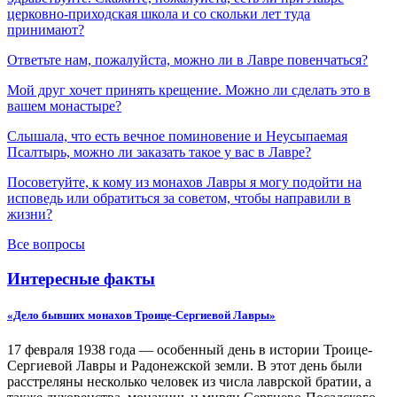
церковно-приходская школа и со скольки лет туда
принимают?
Ответьте нам, пожалуйста, можно ли в Лавре повенчаться?
Мой друг хочет принять крещение. Можно ли сделать это в
вашем монастыре?
Слышала, что есть вечное поминовение и Неусыпаемая
Псалтырь, можно ли заказать такое у вас в Лавре?
Посоветуйте, к кому из монахов Лавры я могу подойти на
исповедь или обратиться за советом, чтобы направили в
жизни?
Все вопросы
Интересные факты
«Дело бывших монахов Троице-Сергиевой Лавры»
17 февраля 1938 года — особенный день в истории Троице-
Сергиевой Лавры и Радонежской земли. В этот день были
расстреляны несколько человек из числа лаврской братии, а