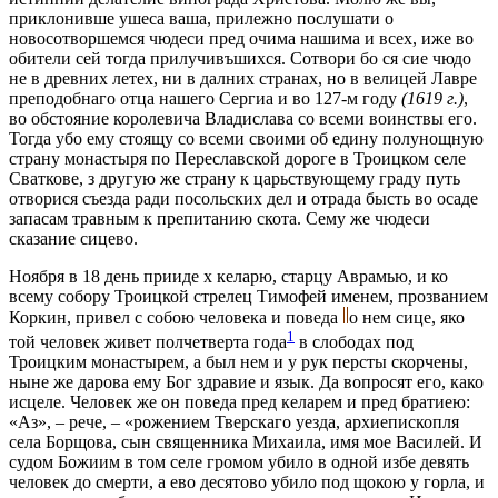
приклонивше ушеса ваша, прилeжно послушати о
новосотворшемся чюдеси пред очима нашима и всeх, иже во
обители сей тогда прилучивъшихся. Сотвори бо ся сие чюдо
не в древних лeтех, ни в далних странах, но в велицей Лаврe
преподобнаго отца нашего Сергиа и во 127-м году
(1619 г.)
,
во обстояние королевича Владислава со всeми воинствы его.
Тогда убо ему стоящу со всeми своими об едину полунощную
страну монастыря по Переславской дорогe в Троицком селe
Сватковe, з другую же страну к царьствующему граду путь
отворися съeзда ради посольских дeл и отрада бысть во осадe
запасам травным к препитанию скота. Сему же чюдеси
сказание сицево.
Ноября в 18 день прииде х келарю, старцу Аврамью, и ко
всему собору Троицкой стрелец Тимофeй именем, прозванием
Коркин, привел с собою человeка и повeда
о нем сице, яко
1
той человeк живет полчетверта года
в слободах под
Троицким монастырем, а был нeм и у рук персты скорчены,
нынe же дарова ему Бог здравие и язык. Да вопросят его, како
исцeлe. Человeк же он повeда пред келарем и пред братиею:
«Аз», – рече, – «рожением Тверскаго уeзда, архиепископля
села Борщова, сын священника Михаила, имя мое Василей. И
судом Божиим в том селe громом убило в одной избe девять
человeк до смерти, а ево десятово убило под щокою у горла, и