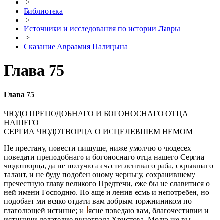
>
Библиотека
>
Источники и исследования по истории Лавры
>
Сказание Авраамия Палицына
Глава 75
Глава 75
ЧЮДО ПРЕПОДОБНАГО И БОГОНОСНАГО ОТЦА
НАШЕГО
СЕРГИА ЧЮДОТВОРЦА О ИСЦEЛEВШЕМ НEМОМ
Не престану, повeсти пишуще, ниже умолчю о чюдесeх
повeдати преподобнаго и богоноснаго отца нашего Сергиа
чюдотворца, да не получю аз части лениваго раба, скрывшаго
талант, и не буду подобен оному черньцу, сохранившему
пречестную главу великого Предтечи, еже бы не славитися о
ней имени Господню. Но аще и ленив есмь и непотребен, но
подобает ми всяко отдати вам добрым торжниником по
глаголющей истиннe; и
яснe повeдаю вам, благочестивии и
истиннии дeлателие винограда Христова. Молю же вы,