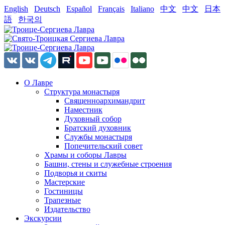
English
Deutsch
Español
Français
Italiano
中文
中文
日本
語
한국의
О Лавре
Структура монастыря
Священноархимандрит
Наместник
Духовный собор
Братский духовник
Службы монастыря
Попечительский совет
Храмы и соборы Лавры
Башни, стены и служебные строения
Подворья и скиты
Мастерские
Гостиницы
Трапезные
Издательство
Экскурсии