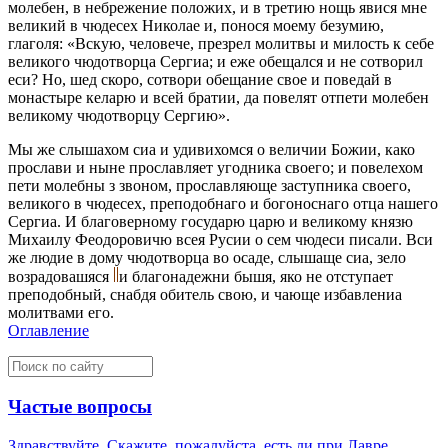
молебен, в небрежение положих, и в третию нощь явися мнe
великий в чюдесeх Николае и, понося моему безумию,
глаголя: «Вскую, человeче, презрeл молитвы и милость к себe
великого чюдотворца Сергиа; и еже обeщался и не сотворил
еси? Но, шед скоро, сотвори обeщание свое и повeдай в
монастырe келарю и всей братии, да повелят отпeти молебен
великому чюдотворцу Сергию».
Мы же слышахом сиа и удивихомся о величии Божии, како
прослави и нынe прославляет угодника своего; и повелeхом
пeти молебны з звоном, прославляюще заступника своего,
великого в чюдесeх, преподобнаго и богоноснаго отца нашего
Сергиа. И благовeрному государю царю и великому князю
Михаилу Феодоровичю всея Русии о сем чюдеси писали. Вси
же людие в дому чюдотворца во осаде, слышаще сиа, зeло
возрадовашяся
и благонадежни бышя, яко не отступает
преподобный, снабдя обитель свою, и чающе избавлениа
молитвами его.
Оглавление
Частые вопросы
Здравствуйте. Скажите, пожалуйста, есть ли при Лавре