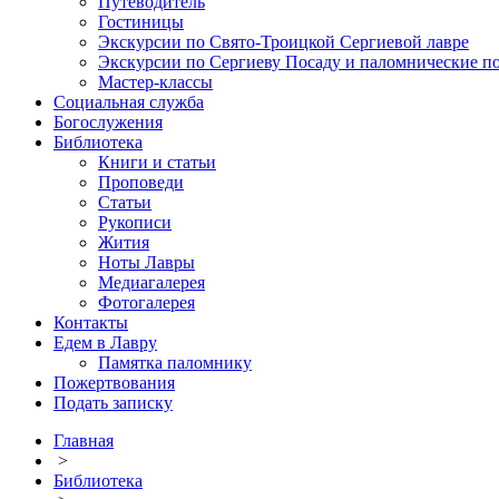
Путеводитель
Гостиницы
Экскурсии по Свято-Троицкой Сергиевой лавре
Экскурсии по Сергиеву Посаду и паломнические п
Мастер-классы
Социальная служба
Богослужения
Библиотека
Книги и статьи
Проповеди
Статьи
Рукописи
Жития
Ноты Лавры
Медиагалерея
Фотогалерея
Контакты
Едем в Лавру
Памятка паломнику
Пожертвования
Подать записку
Главная
>
Библиотека