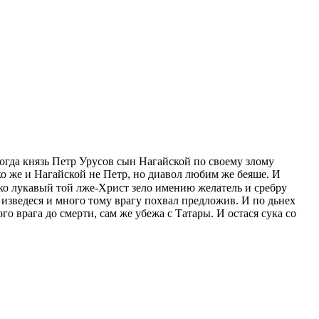
огда князь Петр Урусов сын Нагайской по своему злому
 же и Нагайской не Петр, но диавол любим же бeяше. И
яко лукавый той лже-Христ зeло имeнию желатель и сребру
 изведеся и много тому врагу похвал предложив. И по дьнех
о врага до смерти, сам же убeжа с Татары. И остася сука со