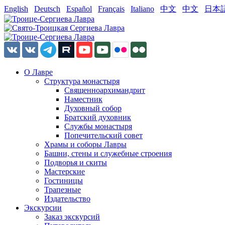
English
Deutsch
Español
Français
Italiano
中文
中文
日本
О Лавре
Структура монастыря
Священноархимандрит
Наместник
Духовный собор
Братский духовник
Службы монастыря
Попечительский совет
Храмы и соборы Лавры
Башни, стены и служебные строения
Подворья и скиты
Мастерские
Гостиницы
Трапезные
Издательство
Экскурсии
Заказ экскурсий