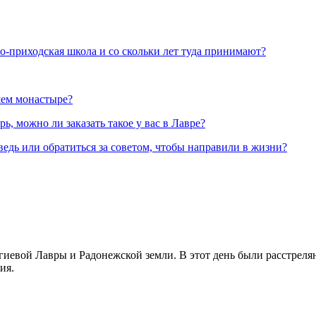
но-приходская школа и со скольки лет туда принимают?
шем монастыре?
, можно ли заказать такое у вас в Лавре?
ведь или обратиться за советом, чтобы направили в жизни?
иевой Лавры и Радонежской земли. В этот день были расстреляны
ия.