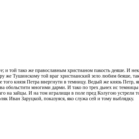
; и той тако же православным христианом пакость дeяше. И нeк
 же Тушинскому той враг христианский зeло любим бeяше, тако
лe того князя Петра ввергнути в темницу. Вeдый же князь Петр, 
ва обольстити многими дарми. И тако по трех дьнех ис темницы
о на зайцы. И на том игралищи в поле пред Колугою устрeли тог
як Иван Заруцкой, показуяся, яко служа сей и тому выблядку.