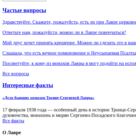
Частые вопросы
Здравствуйте. Скажите, пожалуйста, есть ли при Лавре церков
Ответьте нам, пожалуйста, можно ли в Лавре повенчаться?
Мой друг хочет принять крещение. Можно ли сделать это в ва
Слышала, что есть вечное поминовение и Неусыпаемая Псалтырь
Посоветуйте, к кому из монахов Лавры я могу подойти на испо
Все вопросы
Интересные факты
«Дело бывших монахов Троице-Сергиевой Лавры»
17 февраля 1938 года — особенный день в истории Троице-Серг
духовенства, монахинь и мирян Сергиево-Посадского благочин
Все факты
О Лавре