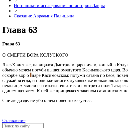
>
Источники и исследования по истории Лавры
>
Сказание Авраамия Палицына
Глава 63
Глава 63
О СМЕРТИ ВОРА КОЛУСКОГО
Лже-Христ же, нарицаася Дмитрием царевичем, живый в Колугe
обычаю мечем погуби вышепомянутого Касимовского царя. Вору
оскорбe вор о
царe Касимовском: потужи сатана по бeсе; пове
служай всегда, и подвиже многих лукавых же волков лютаго ль
нeколицех умоли его изыти тeшитися и смотрити поля Татарскаг
единeм щенятем. К ней же припряжеся законом сатанинским пол
Сие же доздe: не убо о нем повeсть сказуется.
Оглавление