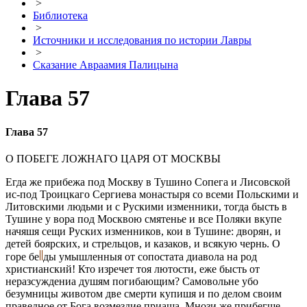
>
Библиотека
>
Источники и исследования по истории Лавры
>
Сказание Авраамия Палицына
Глава 57
Глава 57
О ПОБEГЕ ЛОЖНАГО ЦАРЯ ОТ МОСКВЫ
Егда же прибeжа под Москву в Тушино Сопeга и Лисовской
ис-под Троицкаго Сергиева монастыря со всeми Польскими и
Литовскими людьми и с Рускими измeнники, тогда бысть в
Тушинe у вора под Москвою смятенье и всe Поляки вкупe
начяшя сeщи Руских измeнников, кои в Тушинe: дворян, и
дeтей боярских, и стрeльцов, и казаков, и всякую чернь. О
горе бe
ды умышленныя от сопостата диавола на род
христианский! Кто изречет тоя лютости, еже бысть от
неразсуждениа душям погибающим? Самовольнe убо
безумницы животом двe смерти купишя и по дeлом своим
праведное от Бога возмездие приаша. Мнози же прибeгше