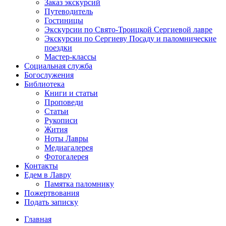
Заказ экскурсий
Путеводитель
Гостиницы
Экскурсии по Свято-Троицкой Сергиевой лавре
Экскурсии по Сергиеву Посаду и паломнические
поездки
Мастер-классы
Социальная служба
Богослужения
Библиотека
Книги и статьи
Проповеди
Статьи
Рукописи
Жития
Ноты Лавры
Медиагалерея
Фотогалерея
Контакты
Едем в Лавру
Памятка паломнику
Пожертвования
Подать записку
Главная