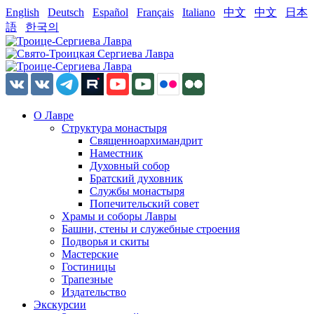
English
Deutsch
Español
Français
Italiano
中文
中文
日本
語
한국의
О Лавре
Структура монастыря
Священноархимандрит
Наместник
Духовный собор
Братский духовник
Службы монастыря
Попечительский совет
Храмы и соборы Лавры
Башни, стены и служебные строения
Подворья и скиты
Мастерские
Гостиницы
Трапезные
Издательство
Экскурсии