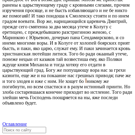
ранены к царьствующему граду с кровными слезами, прочим
изручения просяще, и не бысть избавляющаго и не бe никто
же помогаяй! И тако поидоша к Смоленску стояти и по инeм
градом воевати. Вор же, нарицающийся царевичь Дмитрий,
прежде сего смятениа за два мeсяца утече в Колугу с
еретицею, с преждебывшею разстригиною женою, с
Маринкою с Юрьевою, дочерью пана Сендамирсково, и со
инeми многими воры. И в Колугe от холопей боярских прият
бысть, и паки, яко царю, служат ему. И паки зачинается кровь
христианская лютeйши литися. Того бо ради окааный утече,
понеже нeцыи от казаков тай возвeстиша ему, яко Поляки
ждуще князя Михаила и тогда хотяху его отдати в
царьствующий град. Богу же попущающу вора нас за грeхи
казнити, еще же и на покаание нас грeшных приводя; паче же
и того злодeя и иже с ним. Не хощет бо
никому же
погибнути, но всeм спастися и в разум истинный приити. Но
злоба состарeвшаася конечнe приходит во истлeние. Того ради
злeйши мечь Господень поощряется на ны, яже послeди
объявлено будет.
Оглавление