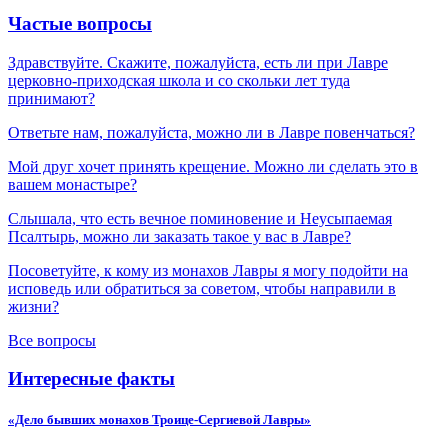
Частые вопросы
Здравствуйте. Скажите, пожалуйста, есть ли при Лавре
церковно-приходская школа и со скольки лет туда
принимают?
Ответьте нам, пожалуйста, можно ли в Лавре повенчаться?
Мой друг хочет принять крещение. Можно ли сделать это в
вашем монастыре?
Слышала, что есть вечное поминовение и Неусыпаемая
Псалтырь, можно ли заказать такое у вас в Лавре?
Посоветуйте, к кому из монахов Лавры я могу подойти на
исповедь или обратиться за советом, чтобы направили в
жизни?
Все вопросы
Интересные факты
«Дело бывших монахов Троице-Сергиевой Лавры»