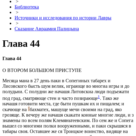
>
Библиотека
>
Источники и исследования по истории Лавры
>
Сказание Авраамия Палицына
Глава 44
Глава 44
О ВТОРОМ БОЛЬШОМ ПРИСТУПE
Мeсяца маиа в 27 день паки в Сопeгиных табарeх и
Лисовского бысть шум велик, играюще во многиа игры и до
полудьни. С полудни же начашя Литовскиа люди подъeжати
1
под град, сматряюще стeн и часто позирающе
. Тако же
начашя готовити мeста, гдe быти пушкам их и пищалем; и
скачюще на
бахматeх, машуще мечи своими на град, яко
грозяще. К вечеру же начашя скакати конные многие люди, и з
знамены по всeм полям Клемяньтeевским. По сем же и Сопeга
вышел со многими полки вооруженными, и паки скрышяся в
табары своя. Оставшее же ся Троицкое воинство, видяще на