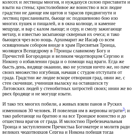
колесeх и лeствицы многия, и нуждахуся силою приставити и
взыти на стeны; христолюбивое же воинство и вси людие
градстии не дающе им щитов и тарасов придвигнути и
лeствиц присланивати, бьюще ис подошевново бою изо
многих пушек и пищалей, и в окна колюще, и камение
мещуще, и вар с калом льюще; и сeру, и смолу зажигающе
метаху, и известью засыпающе скверныя их очеса; и тако
бьющеся чрез всю нощь. Архимарит же Иасаф со всeм
освященным собором вниде в храм Пресвятыя Троица,
молящеся Всещедрому в
Троицы славимому Богу и
Пречистей Богородици и великим чюдотворцом Сергию и
Никону о избавлении града и о помощи над враги. Егда же
бысть день, видяще окаании, яко не успeшя ничто же, но паче
своих множество изгубишя, начашя с студом отступати от
града. Градстии же людие вскорe отворишя град, овии же, с
стeн скочивше, учинишя выласку на оставшихся ту
Литовских людей у стeнобитных хитростей своих; инии же во
рвeх бродяще и не могуще изыти.
И тако тeх многих побили, а живых взяли панов и Руских
3
измeнников 30 человeк. И повелeшя им в жерновы играти
; и
тако работающе на братию и на все Троицкое воинство и до
отшествиа врагов от града. И милостию Пребезначальныя
Троица и заступлением Пречистыа Богоматере и молитв ради
великих чюдотворцов Сергиа и Никона побишя тогда