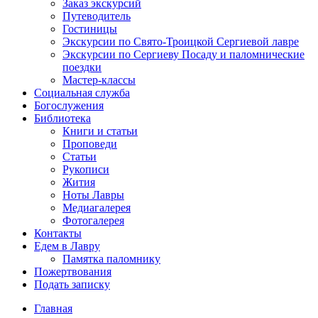
Заказ экскурсий
Путеводитель
Гостиницы
Экскурсии по Свято-Троицкой Сергиевой лавре
Экскурсии по Сергиеву Посаду и паломнические
поездки
Мастер-классы
Социальная служба
Богослужения
Библиотека
Книги и статьи
Проповеди
Статьи
Рукописи
Жития
Ноты Лавры
Медиагалерея
Фотогалерея
Контакты
Едем в Лавру
Памятка паломнику
Пожертвования
Подать записку
Главная