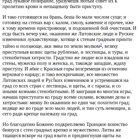
град лукавое позирание, уразумeшя лютый совeт их к
пролитию крови и непьщеваху быти приступу.
И тако готовящеся на брань, бeша бо мали числом суще; и
готовяху на стeнах вар с калом, смолу, камение и прочее, иже
к тому времени пристрояюще, и подошевной бой очистишя. И
егда бысть вечер уже, окааннии же Литовские люди и Руские
измeнники лукавствующе, хотяще к стeнам градным приити
2
тайно и ползающе, аки змиа по земли молком
, везяху
приступныя козни: щиты рубленые, и лeстницы, и туры, и
стeнобитныя хитрости. Градстии же людие вси взыдошя на
стeны, мужеска полу и женска, и, такожде западше, ждаху
приступу. И абие с Красныя горы возгремeшя из огненово
верховаго наряду; и тако воскричавше, все множество
Литовских людей и Рус
ких измeнников и устремишяся на
град со всeх стран с лeствицы, и щиты, и с тарасы, и со
иными козньми стeнобитными. И заиграшя во многия игры,
начаша приступати ко граду всeми силами, всякими дeлы и
хитростьми: мняху бо окааннии во един час похитити град;
вeдяще же во градe зeло мало людей, и тии суть немощни, и
сего ради крeпце належаху на град.
Но благодатию Божиею подкрeпляемо Троицкое воинство
бияхуся с стeн градных крeпко и мужествено. Литва же
тщащеся вскорe на град взыти и придвигнушя щиты на