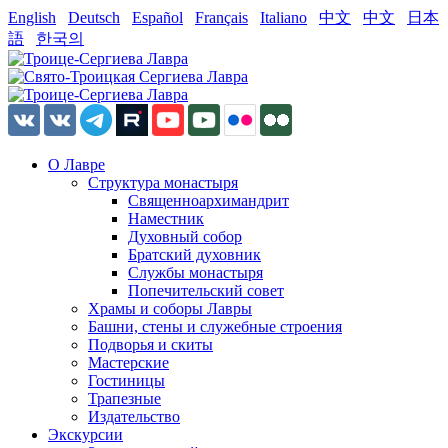
English
Deutsch
Español
Français
Italiano
中文
中文
日本
語
한국의
О Лавре
Структура монастыря
Священноархимандрит
Наместник
Духовный собор
Братский духовник
Службы монастыря
Попечительский совет
Храмы и соборы Лавры
Башни, стены и служебные строения
Подворья и скиты
Мастерские
Гостиницы
Трапезные
Издательство
Экскурсии