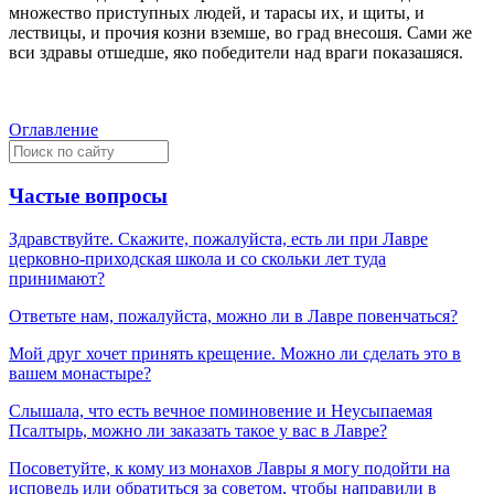
множество приступных людей, и тарасы их, и щиты, и
лeствицы, и прочия козни вземше, во град внесошя. Сами же
вси здравы отшедше, яко побeдители над враги показашяся.
Оглавление
Частые вопросы
Здравствуйте. Скажите, пожалуйста, есть ли при Лавре
церковно-приходская школа и со скольки лет туда
принимают?
Ответьте нам, пожалуйста, можно ли в Лавре повенчаться?
Мой друг хочет принять крещение. Можно ли сделать это в
вашем монастыре?
Слышала, что есть вечное поминовение и Неусыпаемая
Псалтырь, можно ли заказать такое у вас в Лавре?
Посоветуйте, к кому из монахов Лавры я могу подойти на
исповедь или обратиться за советом, чтобы направили в