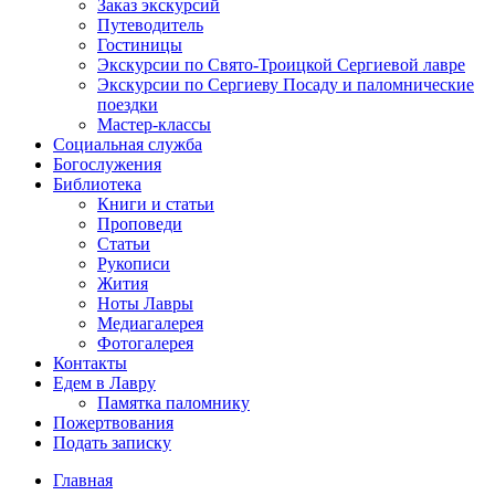
Заказ экскурсий
Путеводитель
Гостиницы
Экскурсии по Свято-Троицкой Сергиевой лавре
Экскурсии по Сергиеву Посаду и паломнические
поездки
Мастер-классы
Социальная служба
Богослужения
Библиотека
Книги и статьи
Проповеди
Статьи
Рукописи
Жития
Ноты Лавры
Медиагалерея
Фотогалерея
Контакты
Едем в Лавру
Памятка паломнику
Пожертвования
Подать записку
Главная