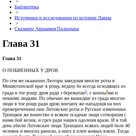
>
Библиотека
>
Источники и исследования по истории Лавры
>
Сказание Авраамия Палицына
Глава 31
Глава 31
О ПОБИЕННЫХ У ДРОВ
По сем же окааннии Лютори заведошя многие роты в
Мишютинской враг в рощу, вeдаху бо всегда исходящих из
1
града в тое рощу дров ради з бережатаи
, с конны
ми и
пeшими людьми. По обычаю же вышедше из града многие
люди в тое рощу ради дров; внезапу же нападошя на них
прежереченнии они Литовские роты и Русские измeнники.
Троицкое же воинство и всякие осадные люди сотворишя с
ними бой велик, и грeх ради наших одолeшя врази. И в той
день убили Литовские люди Троицких всяких людей боле 40
человeк и многих ранили, а инeх в плeн живых взяли. Тогда