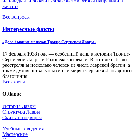
исповедь или обратиться за советом, чтобы направили в
жизни?
Все вопросы
Интересные факты
«Дело бывших монахов Троице-Сергиевой Лавры»
17 февраля 1938 года — особенный день в истории Троице-
Сергиевой Лавры и Радонежской земли. В этот день были
расстреляны несколько человек из числа лаврской братии, а
также духовенства, монахинь и мирян Сергиево-Посадского
благочиния.
Все факты
О Лавре
История Лавры
Структура Лавры
Скиты и подворья
Учебные заведения
Мастерские