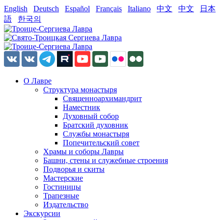
English
Deutsch
Español
Français
Italiano
中文
中文
日本
語
한국의
О Лавре
Структура монастыря
Священноархимандрит
Наместник
Духовный собор
Братский духовник
Службы монастыря
Попечительский совет
Храмы и соборы Лавры
Башни, стены и служебные строения
Подворья и скиты
Мастерские
Гостиницы
Трапезные
Издательство
Экскурсии