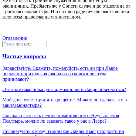
же взят бысть Троицкой служебник нарочит Наум
оконничник. Пребысть же у Сопeги служа и до отшествиа от
Троицкаго монастыря. И о сих во градe печаль бысть велика
зeло всeм православным христианом.
Оглавление
Частые вопросы
Здравствуйте. Скажите, пожалуйста, есть ли при Лавре
церковно-приходская школа и со скольки лет туда
принимают?
Ответьте нам, пожалуйста, можно ли в Лавре повенчаться?
Мой друг хочет принять крещение. Можно ли сделать это в
вашем монастыре?
Слышала, что есть вечное поминовение и Неусыпаемая
Псалтырь, можно ли заказать такое у вас в Лавре?
Посоветуйте, к кому из монахов Лавры я могу подойти на