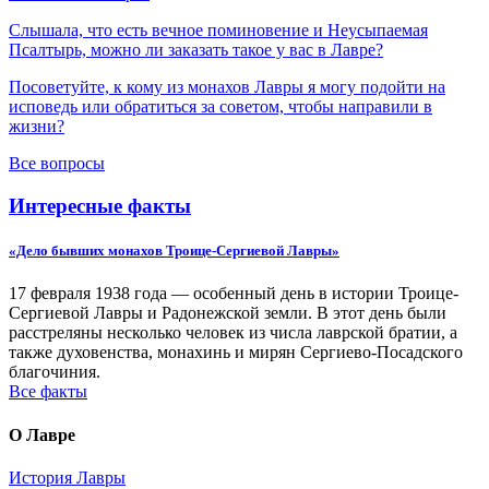
Слышала, что есть вечное поминовение и Неусыпаемая
Псалтырь, можно ли заказать такое у вас в Лавре?
Посоветуйте, к кому из монахов Лавры я могу подойти на
исповедь или обратиться за советом, чтобы направили в
жизни?
Все вопросы
Интересные факты
«Дело бывших монахов Троице-Сергиевой Лавры»
17 февраля 1938 года — особенный день в истории Троице-
Сергиевой Лавры и Радонежской земли. В этот день были
расстреляны несколько человек из числа лаврской братии, а
также духовенства, монахинь и мирян Сергиево-Посадского
благочиния.
Все факты
О Лавре
История Лавры