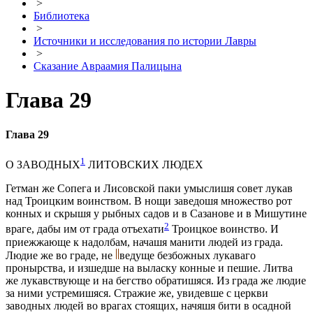
>
Библиотека
>
Источники и исследования по истории Лавры
>
Сказание Авраамия Палицына
Глава 29
Глава 29
1
О ЗАВОДНЫХ
ЛИТОВСКИХ ЛЮДЕХ
Гетман же Сопeга и Лисовской паки умыслишя совeт лукав
над Троицким воинством. В нощи заведошя множество рот
конных и скрышя у рыбных садов и в Сазанове и в Мишутинe
2
врагe, дабы им от града отъeхати
Троицкое воинство. И
приeжжающе к надолбам, начашя манити людей из града.
Людие же во граде, не
вeдуще безбожных лукаваго
пронырства, и изшедше на выласку конные и пeшие. Литва
же лукавствующе и на бeгство обратишяся. Из града же людие
за ними устремишяся. Стражие же, увидeвше с церкви
заводных людей во врагах стоящих, начяшя бити в осадной