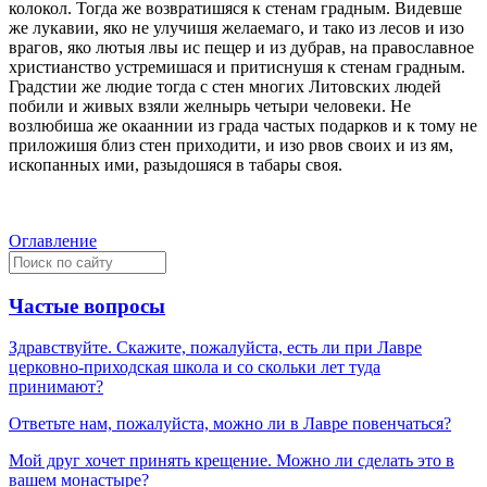
колокол. Тогда же возвратишяся к стeнам градным. Видeвше
же лукавии, яко не улучишя желаемаго, и тако из лeсов и изо
врагов, яко лютыя лвы ис пещер и из дубрав, на православное
христианство устремишася и притиснушя к стeнам градным.
Градстии же людие тогда с стeн многих Литовских людей
побили и живых взяли желнырь четыри человeки. Не
возлюбиша же окааннии из града частых подарков и к тому не
приложишя близ стeн приходити, и изо рвов своих и из ям,
ископанных ими, разыдошяся в табары своя.
Оглавление
Частые вопросы
Здравствуйте. Скажите, пожалуйста, есть ли при Лавре
церковно-приходская школа и со скольки лет туда
принимают?
Ответьте нам, пожалуйста, можно ли в Лавре повенчаться?
Мой друг хочет принять крещение. Можно ли сделать это в
вашем монастыре?