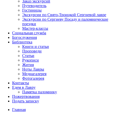
Заказ экскурсий
Путеводитель
Гостиницы
Экскурсии по Свято-Троицкой Сергиевой лавре
Экскурсии по Сергиеву Посаду и паломнические
поездки
Мастер-классы
Социальная служба
Богослужения
Библиотека
Книги и статьи
Проповеди
Статьи
Рукописи
Жития
Ноты Лавры
Медиагалерея
Фотогалерея
Контакты
Едем в Лавру
Памятка паломнику
Пожертвования
Подать записку
Главная