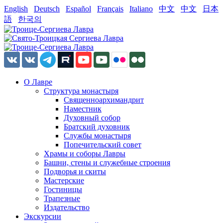
English
Deutsch
Español
Français
Italiano
中文
中文
日本
語
한국의
О Лавре
Структура монастыря
Священноархимандрит
Наместник
Духовный собор
Братский духовник
Службы монастыря
Попечительский совет
Храмы и соборы Лавры
Башни, стены и служебные строения
Подворья и скиты
Мастерские
Гостиницы
Трапезные
Издательство
Экскурсии