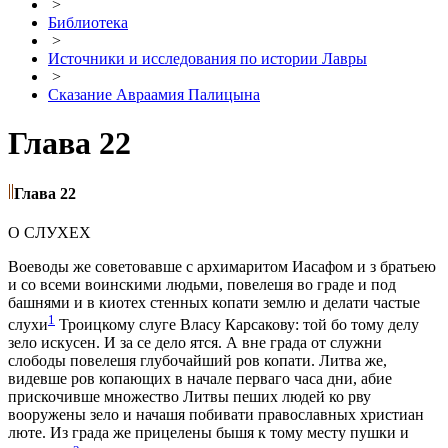
>
Библиотека
>
Источники и исследования по истории Лавры
>
Сказание Авраамия Палицына
Глава 22
Глава 22
О СЛУХEХ
Воеводы же совeтовавше с архимаритом Иасафом и з братьею
и со всeми воинскими людьми, повелeшя во градe и под
башнями и в киотeх стeнных копати землю и дeлати частые
1
слухи
Троицкому слугe Власу Карсакову: той бо тому дeлу
зeло искусен. И за се дeло ятся. А внe града от служни
слободы повелeшя глубочайший ров копати. Литва же,
видeвше ров копающих в началe перваго часа дни, абие
прискочивше множество Литвы пeших людей ко рву
вооружены зeло и начашя побивати православных христиан
лютe. Из града же прицeлены бышя к тому мeсту пушки и