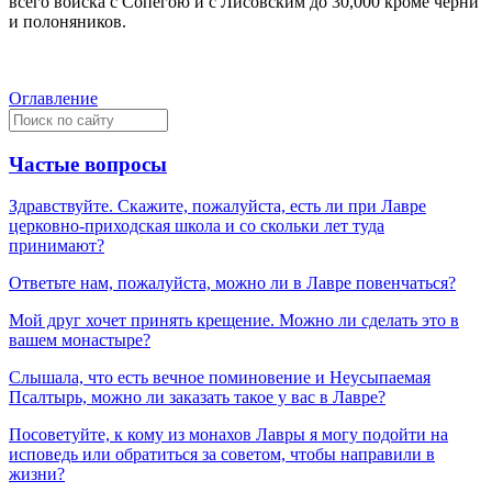
всего войска с Сопeгою и с Лисовским до 30,000 кромe черни
и полоняников.
Оглавление
Частые вопросы
Здравствуйте. Скажите, пожалуйста, есть ли при Лавре
церковно-приходская школа и со скольки лет туда
принимают?
Ответьте нам, пожалуйста, можно ли в Лавре повенчаться?
Мой друг хочет принять крещение. Можно ли сделать это в
вашем монастыре?
Слышала, что есть вечное поминовение и Неусыпаемая
Псалтырь, можно ли заказать такое у вас в Лавре?
Посоветуйте, к кому из монахов Лавры я могу подойти на
исповедь или обратиться за советом, чтобы направили в
жизни?