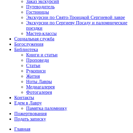
Заказ экскурсий
Путеводитель
Гостиницы
Экскурсии по Свято-Троицкой Сергиевой лавре
Экскурсии по Сергиеву Посаду и паломнические
поездки
Мастер-классы
Социальная служба
Богослужения
Библиотека
Книги и статьи
Проповеди
Статьи
Рукописи
Жития
Ноты Лавры
Медиагалерея
Фотогалерея
Контакты
Едем в Лавру
Памятка паломнику
Пожертвования
Подать записку
Главная