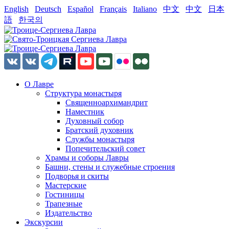
English
Deutsch
Español
Français
Italiano
中文
中文
日本
語
한국의
О Лавре
Структура монастыря
Священноархимандрит
Наместник
Духовный собор
Братский духовник
Службы монастыря
Попечительский совет
Храмы и соборы Лавры
Башни, стены и служебные строения
Подворья и скиты
Мастерские
Гостиницы
Трапезные
Издательство
Экскурсии