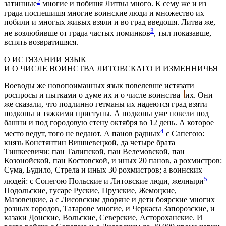
2
затинные
многие и побишя Литвы много. К сему же и из
града поспeшишя многие воинские люди и множество их
побили и многых живых взяли и во град введошя. Литва же,
3
не возлюбивше от града частых поминков
, тыл показавше,
вспять возвратишяся.
О ИСТЯЗАНИИ ЯЗЫК
И О ЧИСЛE ВОИНСТВА ЛИТОВСКАГО И ИЗМEННИЧЬЯ
Воеводы же новопоиманных язык повелeвше истязати
роспросы и пытками о думe их и о числe воинства
их. Они
же сказали, что подлинно гетманы их надeются град взяти
подкопы и тяжкими приступы. А подкопы уже повели под
башни и под городовую стeну октября во 12 день. А которое
4
мeсто ведут, того не вeдают. А панов радных
с Сапeгою:
князь Констянтин Вишневецкой, да четыре брата
Тишкeевичи: пан Талипской, пан Велемовской, пан
Козонойской, пан Костовской, и иных 20 панов, а рохмистров:
Сума, Будило, Стрeла и иных 30 рохмистров; а воинских
5
людей: с Сопeгою Польские и Литовские люди, желныри
Подольские, гусаре Руские, Прузские, Жемоцкие,
Мазовецкие, а с Лисовским дворяне и дeти боярские многих
розных городов, Татарове многие, и Черкасы Запорозские, и
казаки Донские, Вольские, Сeверские, Астороханские. И