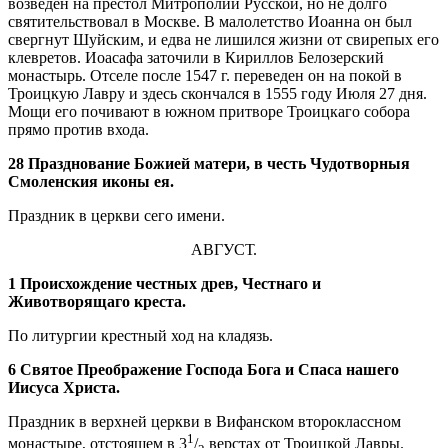
возведен на престол Митрополии Русской, но не долго
святительствовал в Москве. В малолетство Иоанна он был
свергнут Шуйским, и едва не лишился жизни от свирепых его
клевретов. Иоасафа заточили в Кириллов Белозерский
монастырь. Отселе после 1547 г. переведен он на покой в
Троицкую Лавру и здесь скончался в 1555 году Июля 27 дня.
Мощи его почивают в южном притворе Троицкаго собора
прямо против входа.
28 Празднование Божией матери, в честь Чудотворныя
Смоленския иконы ея.
Праздник в церкви сего имени.
АВГУСТ.
1 Происхождение честных древ, Честнаго и
Животворящаго креста.
По литургии крестный ход на кладязь.
6 Святое Преображение Господа Бога и Спаса нашего
Иисуса Христа.
Праздник в верхней церкви в Вифанском второклассном
1
монастыре, отстоящем в 3
/
верстах от Троицкой Лавры.