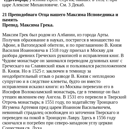
царе Алексие Михаиловиче. См. 3 Декаб.
21 Преподобнаго Отца нашего Максима Исповедника и
память
Препод. Максима Грека.
Максим Грек был родом из Албании, из города Арты.
Получив образование в науках, постригся в монашество на
Афоне, в Ватопедской обители, и по приглашению В. Князя
Василия Иоанновича в 1518 году приехал в Москву для
разбора древних Греческих рукописей и исправления книг. В
Чудове монастыре он занимался переводом духовных книг с
Греческаго на Славянский язык и пользовался расположением
В. Князя. Но в 1525 г. заключен в темницу за
неодобрительный отзыв о разводе В. Князя с неплодною
супругою и в следствие клеветы, будто он вместо
исправления исказил книги: из Москвы перевезли его в
Иосифов Волоколамский монастырь, где в темнице он был
утешен явлением ему Ангела. В 1531 его перевели в Тверский
Отрочь монастырь; в 1551 году, по ходатайству Троицкаго
Игумена Артемия пред царем Иоанном Васильевичем,
невинный страдалец освобожден из заточения Тверскаго и
переведен на покой в Троицкую Лавру. Здесь в 1556 году
скончался и погребен при северо-западном углу церкви
Сошествия св. Духа.