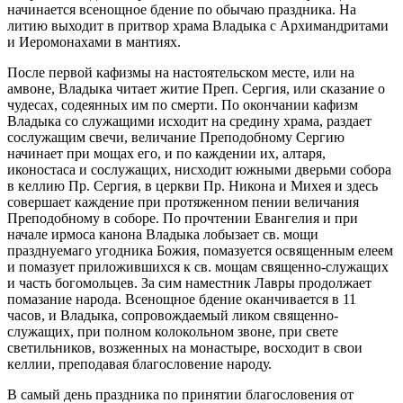
начинается всенощное бдение по обычаю праздника. На
литию выходит в притвор храма Владыка с Архимандритами
и Иеромонахами в мантиях.
После первой кафизмы на настоятельском месте, или на
амвоне, Владыка читает житие Преп. Сергия, или сказание о
чудесах, содеянных им по смерти. По окончании кафизм
Владыка со служащими исходит на средину храма, раздает
сослужащим свечи, величание Преподобному Сергию
начинает при мощах его, и по каждении их, алтаря,
иконостаса и сослужащих, нисходит южными дверьми собора
в келлию Пр. Сергия, в церкви Пр. Никона и Михея и здесь
совершает каждение при протяженном пении величания
Преподобному в соборе. По прочтении Евангелия и при
начале ирмоса канона Владыка лобызает св. мощи
празднуемаго угодника Божия, помазуется освященным елеем
и помазует приложившихся к св. мощам священно-служащих
и часть богомольцев. За сим наместник Лавры продолжает
помазание народа. Всенощное бдение оканчивается в 11
часов, и Владыка, сопровождаемый ликом священно-
служащих, при полном колокольном звоне, при свете
светильников, возженных на монастыре, восходит в свои
келлии, преподавая благословение народу.
В самый день праздника по принятии благословения от