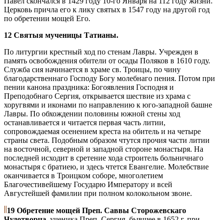
Павел скончался в 1429 году 10-го Января на 112 году жизни.
Церковь причла его к лику святых в 1547 году на другой год
по обретении мощей Его.
12 Святыя мученицы Татианы.
По литургии крестный ход по стенам Лавры. Учрежден в
память освобождения обители от осады Поляков в 1610 году.
Служба сия начинается в храме св. Троицы, по чину
благодарственнаго Господу Богу молебнаго пения. Потом при
пении канона праздника: Богоявления Господня и
Преподобнаго Сергия, открывается шествие из храма с
хоругвями и иконами по направлению к юго-западной башне
Лавры. По обхождении половины южной стены ход
останавливается и читается первая часть литии,
сопровождаемая осенением креста на обитель и на четыре
страны света. Подобным образом чтутся прочия части литии
на восточной, северной и западной стороне монастыря. На
последней исходит в сретение хода строитель больничнаго
монастыря с братиею, и здесь чтется Евангелие. Молебствие
оканчивается в Троицком соборе, многолетием
Благочестивейшему Государю Императору и всей
Августейшей фамилии при полном колокольном звоне.
19 Обретение мощей Преп. Саввы Сторожевскаго
Чудотворца,
ученика Преп. Сергия, бывшее в 1652 г. при