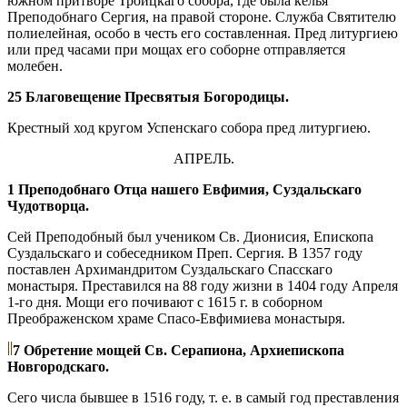
южном притворе Троицкаго собора, где была келья
Преподобнаго Сергия, на правой стороне. Служба Святителю
полиелейная, особо в честь его составленная. Пред литургиею
или пред часами при мощах его соборне отправляется
молебен.
25 Благовещение Пресвятыя Богородицы.
Крестный ход кругом Успенскаго собора пред литургиею.
АПРЕЛЬ.
1 Преподобнаго Отца нашего Евфимия, Суздальскаго
Чудотворца.
Сей Преподобный был учеником Св. Дионисия, Епископа
Суздальскаго и собеседником Преп. Сергия. В 1357 году
поставлен Архимандритом Суздальскаго Спасскаго
монастыря. Преставился на 88 году жизни в 1404 году Апреля
1-го дня. Мощи его почивают с 1615 г. в соборном
Преображенском храме Спасо-Евфимиева монастыря.
7 Обретение мощей Св. Серапиона, Архиепископа
Новгородскаго.
Сего числа бывшее в 1516 году, т. е. в самый год преставления