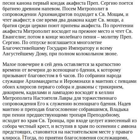
песни канона первый кондак акафиста Преп. Сергию поется
братиею древним напевом. Посем Митрополит в
сопровождении Архимандритов подходит к Св. Мощам, и
чтет акафист; в сие время два диакона кадят Св. мощи, а
братия среди церкви поют припевы акафиста. По прочтении
акафиста Митрополит восходит на прежнее место и чтет Св.
Евангелие; потом в конце молебнаго пения – молитву Преп.
Сергию. По отпуске возглашается многолетие
Благочестивейшему Государю Императору и всему
Августейшему Дому, при полном колокольном звоне.
Малое повечерие в сей день оставляется за краткостию
времени от вечерни до всенощнаго бдения, к которому
призывают благовестом в 6 часов. По собрании народа
служащие Архимандриты и Иеромонахи в мантиях с певцами
обоих клиросов перваго собора и диаконы с трикирием,
дикирием, кадилами и лампадою восходят в келлии
Митрополита Настоятеля Лавры для торжественнаго
сопровождения Его к служению всенощнаго бдения. Надев
мантию и преподав благословение собравшимся, Владыка
при пении предшествующими тропаря Преподобному,
исходит во храм Св. Троицы, при входе целует изнесенный из
собора честный крест, и вступив в храм по осенении с амвона
предстоящих, становится на настоятельском месте у праваго
клироса.
Тогда, по приятии благословения сослужащими,