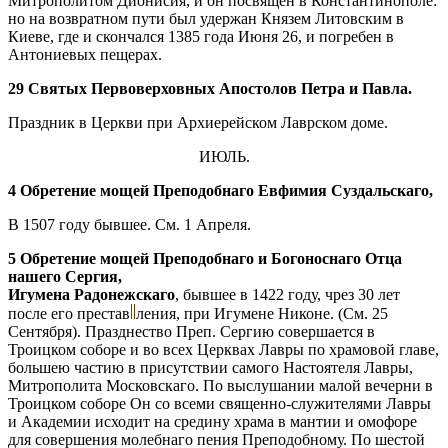
Митрополитом Дионисия, и он посвящен в Константинополе:
но на возвратном пути был удержан Князем Литовским в
Киеве, где и скончался 1385 года Июня 26, и погребен в
Антониевых пещерах.
29 Святых Первоверховных Апостолов Петра и Павла.
Праздник в Церкви при Архиерейском Лаврском доме.
ИЮЛЬ.
4 Обретение мощей Преподобнаго Евфимия Суздальскаго,
В 1507 году бывшее. См. 1 Апреля.
5 Обретение мощей Преподобнаго и Богоноснаго Отца
нашего Сергия,
Игумена Радонежскаго
, бывшее в 1422 году, чрез 30 лет
после его престав
ления, при Игумене Никоне. (См. 25
Сентября). Празднество Преп. Сергию совершается в
Троицком соборе и во всех Церквах Лавры по храмовой главе,
большею частию в присутствии самого Настоятеля Лавры,
Митрополита Московскаго. По выслушании малой вечерни в
Троицком соборе Он со всеми священно-служителями Лавры
и Академии исходит на средину храма в мантии и омофоре
для совершения молебнаго пения Преподобному. По шестой