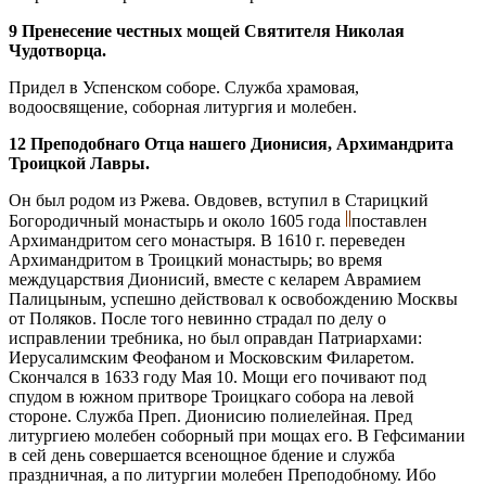
9 Пренесение честных мощей Святителя Николая
Чудотворца.
Придел в Успенском соборе. Служба храмовая,
водоосвящение, соборная литургия и молебен.
12 Преподобнаго Отца нашего Дионисия, Архимандрита
Троицкой Лавры.
Он был родом из Ржева. Овдовев, вступил в Старицкий
Богородичный монастырь и около 1605 года
поставлен
Архимандритом сего монастыря. В 1610 г. переведен
Архимандритом в Троицкий монастырь; во время
междуцарствия Дионисий, вместе с келарем Аврамием
Палицыным, успешно действовал к освобождению Москвы
от Поляков. После того невинно страдал по делу о
исправлении требника, но был оправдан Патриархами:
Иерусалимским Феофаном и Московским Филаретом.
Скончался в 1633 году Мая 10. Мощи его почивают под
спудом в южном притворе Троицкаго собора на левой
стороне. Служба Преп. Дионисию полиелейная. Пред
литургиею молебен соборный при мощах его. В Гефсимании
в сей день совершается всенощное бдение и служба
праздничная, а по литургии молебен Преподобному. Ибо