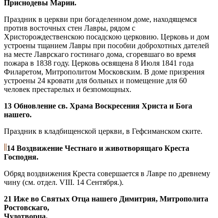
Приснодевы Марии.
Праздник в церкви при богаделенном доме, находящемся
против восточных стен Лавры, рядом с
Христорождественскою посадскою церковию. Церковь и дом
устроены тщанием Лавры при пособии доброхотных дателей
на месте Лаврскаго гостинаго дома, сгоревшаго во время
пожара в 1838 году. Церковь освящена 8 Июля 1841 года
Филаретом, Митрополитом Московским. В доме призрения
устроены 24 кровати для больных и помещение для 60
человек престарелых и безпомощных.
13 Обновление св. Храма Воскресения Христа и Бога
нашего.
Праздник в кладбищенской церкви, в Гефсиманском ските.
14 Воздвижение Честнаго и животворящаго Креста
Господня.
Обряд воздвижения Креста совершается в Лавре по древнему
чину (см. отдел. VIII. 14 Сентября.).
21 Иже во Святых Отца нашего Димитрия, Митрополита
Ростовскаго,
Чудотворца.