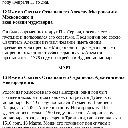
году Февраля 11-го дня.
12 Иже во Святых Отца нашего Алексия Митрополита
Московскаго и
всея России Чудотворца.
Он был современник и друг Пр. Сергия, посещал его в
пустыне и пользовался его советами. Пред кончиною своею
Святитель Алексий изъявил желание иметь своим
преемником на престоле Митрополии Пр. Сергия, но сей
смиренно отклонил от себя избрание. Св. Алексий
преставился в 1378 году и погребен в Чудове монастыре.
МАРТ.
16 Иже во Святых Отца нашего Серапиона, Архиепископа
Новгородскаго.
Родом из подмосковнаго села Пехорки; один год был
Священником, и потом овдовев постригся в Дубенском
монастыре. В 1495 году поставлен Игуменом Троицкой
Лавры, а в 1506 г. Архиепископом Новгородским. По
удалении из паствы в 1509 году, поселен в Андроньевом
монастыре, отсюда переведен в Троицкий, где и скончался в
1516 году, 16 Марта. Мощи его почивают под спудом в