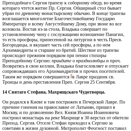
Преподобнаго Сергия трапезу к соборному обеду, во время
котораго чтется житие Пр. Сергия. Обширный стол бывает
убран по древнему монастырскому обычаю. В конце трапезы
возглашается многолетие Благочестивейшему Государю
Императору и всему Августейшему Дому, при звоне во все
колокола. Востав из-за стола, Владыка совершает по
установленному чину с сослужащими возношение Панагии,
то есть просфоры, принесенной на литургии в честь Пресв.
Богородицы, и вкушает часть сей просфоры, а по нем
Архимандриты и старшие из братий. Шествие из трапезы
происходит прежним порядком при пении стихиры
Преподобному Сергию:
приидите о празднолюбцы
и проч.
Возвратясь в свои келлии, Владыка благословляет и отпускает
сопровождавших его Архимандритов и прочих посетителей.
Таким же порядком совершаются
в Лавре праздник св.
Троицы и день преставления Преп. Сергия 25 Сентября.
14 Святаго Стефана, Махрищскаго Чудотворца.
Он родился в Киеве и там пострижен в Печерской Лавре. По
причине гонения на православие от Латынян, пришел в
Москву, и по дозволению Вел. Князя Иоанна Иоанновича
построил монастырь на реке Махрище в 30 верстах от обители
Препод. Сергия. Отселе Стефан приходил к Сергию за
советами в жизни духовной. Митрополит Феогност поставил