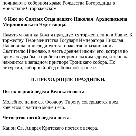
почивают в соборном храме Рождества Богородицы в
монастыре Сторожевском.
6 Иже во Святых Отца нашего Николая, Архиепископа
Мирликийскаго Чудотворца.
Память угодника Божия празднуется торжественно в Лавре. К
торжеству Тезоименитства Государя Императора Николая
Павловича, присоединяется торжество празднования
Святителю Николаю, в честь древней иконы его, которая во
время осады была пробита неприятельским ядром, и теперь
находится в западном притворе Троицкаго собора. По
литургии, соборный обед в большой трапезе.
II. ПРЕХОДЯЩИЕ ПРАЗДНИКИ.
Пяток первой недели Великаго поста.
Молебное пение св. Феодору Тирону совершается пред
ковчегом с частию мощей его.
Четверток пятой недели поста.
Канон Св. Андрея Критскаго поется с вечера.