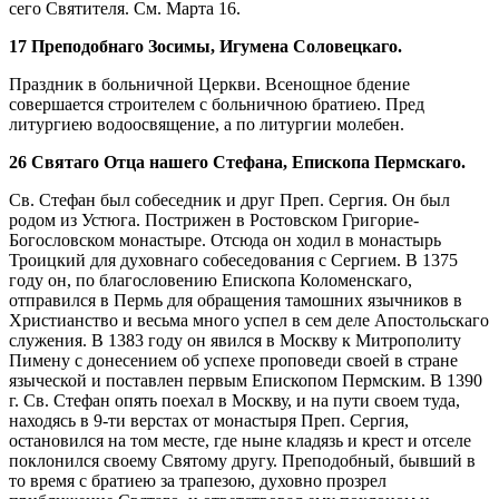
сего Святителя. См. Марта 16.
17 Преподобнаго Зосимы, Игумена Соловецкаго.
Праздник в больничной Церкви. Всенощное бдение
совершается строителем с больничною братиею. Пред
литургиею водоосвящение, а по литургии молебен.
26 Святаго Отца нашего Стефана, Епископа Пермскаго.
Св. Стефан был собеседник и друг Преп. Сергия. Он был
родом из Устюга. Пострижен в Ростовском Григорие-
Богословском монастыре. Отсюда он ходил в монастырь
Троицкий для духовнаго собеседования с Сергием. В 1375
году он, по благословению Епископа Коломенскаго,
отправился в Пермь для обращения тамошних язычников в
Христианство и весьма много успел в сем деле Апостольскаго
служения. В 1383 году он явился в Москву к Митрополиту
Пимену с донесением об успехе проповеди своей в стране
языческой и поставлен первым Епископом Пермским. В 1390
г. Св. Стефан опять поехал в Москву, и на пути своем туда,
находясь в 9-ти верстах от монастыря Преп. Сергия,
остановился на том месте, где ныне кладязь и крест и отселе
поклонился своему Святому другу. Преподобный, бывший в
то время с братиею за трапезою, духовно прозрел