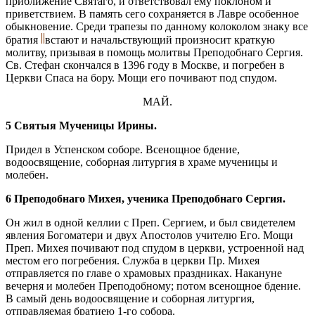
приближение Святаго, и ответствовал ему поклоном и
приветствием. В память сего сохраняется в Лавре особенное
обыкновение. Среди трапезы по данному колоколом знаку все
братия
встают и начальствующий произносит краткую
молитву, призывая в помощь молитвы Преподобнаго Сергия.
Св. Стефан скончался в 1396 году в Москве, и погребен в
Церкви Спаса на бору. Мощи его почивают под спудом.
МАЙ.
5 Святыя Мученицы Ирины.
Придел в Успенском соборе. Всенощное бдение,
водоосвящение, соборная литургия в храме мученицы и
молебен.
6 Преподобнаго Михея, ученика Преподобнаго Сергия.
Он жил в одной келлии с Преп. Сергием, и был свидетелем
явления Богоматери и двух Апостолов учителю Его. Мощи
Преп. Михея почивают под спудом в церкви, устроенной над
местом его погребения. Служба в церкви Пр. Михея
отправляется по главе о храмовых праздниках. Накануне
вечерня и молебен Преподобному; потом всенощное бдение.
В самый день водоосвящение и соборная литургия,
отправляемая братиею 1-го собора.