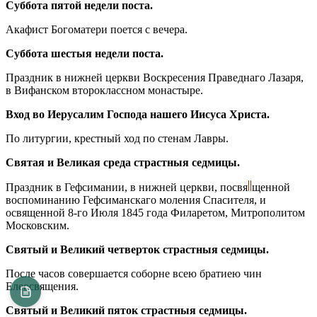
Суббота пятой недели поста.
Акафист Богоматери поется с вечера.
Суббота шестыя недели поста.
Праздник в нижней церкви Воскресения Праведнаго Лазаря,
в Вифанском второклассном монастыре.
Вход во Иерусалим Господа нашего Иисуса Христа.
По литургии, крестный ход по стенам Лавры.
Святая и Великая среда страстныя седмицы.
Праздник в Гефсимании, в нижней церкви, посвя
щенной
воспоминанию Гефсиманскаго моления Спасителя, и
освященной 8-го Июля 1845 года Филаретом, Митрополитом
Московским.
Святый и Великий четверток страстныя седмицы.
После часов совершается соборне всею братиею чин
Елеосвящения.
Святый и Великий пяток страстныя седмицы.