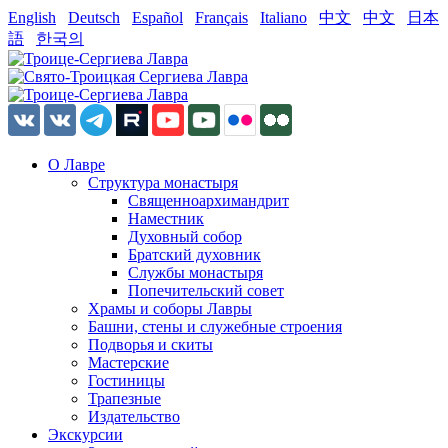
English
Deutsch
Español
Français
Italiano
中文
中文
日本
語
한국의
О Лавре
Структура монастыря
Священноархимандрит
Наместник
Духовный собор
Братский духовник
Службы монастыря
Попечительский совет
Храмы и соборы Лавры
Башни, стены и служебные строения
Подворья и скиты
Мастерские
Гостиницы
Трапезные
Издательство
Экскурсии