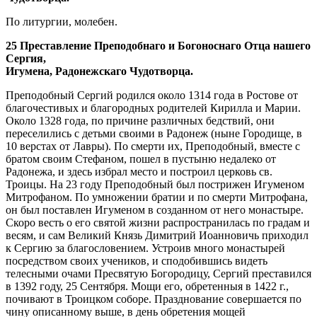
По литургии, молебен.
25 Преставление Преподобнаго и Богоноснаго Отца нашего
Сергия,
Игумена, Радонежскаго Чудотворца.
Преподобный Сергий родился около 1314 года в Ростове от
благочестивых и благородных родителей Кирилла и Марии.
Около 1328 года, по причине различных бедствий, они
переселились с детьми своими в Радонеж (ныне Городище, в
10 верстах от Лавры). По смерти их, Преподобный, вместе с
братом своим Стефаном, пошел в пустыню недалеко от
Радонежа, и здесь избрал место и построил церковь св.
Троицы. На 23 году Преподобный был пострижен Игуменом
Митрофаном. По умножении братии и по смерти Митрофана,
он был поставлен Игуменом в созданном от него монастыре.
Скоро весть о его святой жизни распространилась по градам и
весям, и сам Великий Князь Димитрий Иоанновичь приходил
к Сергию за благословением. Устроив много монастырей
посредством своих учеников, и сподобившись видеть
телесными очами Пресвятую Богородицу, Сергий преставился
в 1392 году, 25 Сентября. Мощи его, обретенныя в 1422 г.,
почивают в Троицком соборе. Празднование совершается по
чину описанному выше, в день обретения мощей