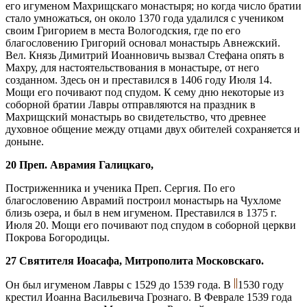
его игуменом Махрищскаго монастыря; но когда число братии
стало умножаться, он около 1370 года удалился с учеником
своим Григорием в места Вологодския, где по его
благословению Григорий основал монастырь Авнежский.
Вел. Князь Димитрий Иоанновичь вызвал Стефана опять в
Махру, для настоятельствования в монастыре, от него
созданном. Здесь он и преставился в 1406 году Июля 14.
Мощи его почивают под спудом. К сему дню некоторые из
соборной братии Лавры отправляются на праздник в
Махрищский монастырь во свидетельство, что древнее
духовное общение между отцами двух обителей сохраняется и
доныне.
20 Преп. Аврамия Галицкаго,
Постриженника и ученика Преп. Сергия. По его
благословению Аврамий построил монастырь на Чухломе
близь озера, и был в нем игуменом. Преставился в 1375 г.
Июля 20. Мощи его почивают под спудом в соборной церкви
Покрова Богородицы.
27 Святителя Иоасафа, Митрополита Московскаго.
Он был игуменом Лавры с 1529 до 1539 года. В
1530 году
крестил Иоанна Васильевича Грознаго. В Феврале 1539 года