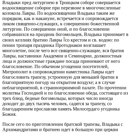
Владыки пред литургиею в Троицком соборе совершается
водоосвящение соборне при перезвоне в многочисленные
колокола Лавры. По водоосвящении Владыка таким же
порядком, как и накануне, встречается и сопровождается
ликом священно-служащих, к совершению божественной
литургии. По совершении оной, и по благословении
собравшихся на праздник богомольцев, Владыка принимает в
своих келлиях братию Лавры
со крестом и св. водою: по
пении тропаря праздника Протодиакон возглашает
многолетие, после чего все священно-служащие, вся братия
Лавры, наставники Академии и Семинарии, должностныя
лица и должностные граждане посада принимают от него
благословение. По обычном угощении посетителей,
Митрополит в сопровождении наместника Лавры идет
благословить трапезу, устроенную для меньшей братии в
благоприятную погоду на открытом воздухе; а в случае
неблагоприятной, в странноприимной палате. По прочтении
молитвы Господней и по благословении обеда, состоящаго из
трех блюд, бедные богомольцы, которых число иногда
доходит до двух тысячь человек, садятся за трапезу, со
благодарением прославляя память Милосердаго угодника
Божия.
После сего по приготовлении братской трапезы, Владыка с
Архимандритами и братиею идет в большую при церкви