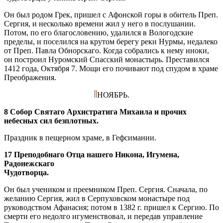
Он был родом Грек, пришел с Афонской горы в обитель Преп.
Сергия, и несколько времени жил у него в послушании.
Потом, по его благословению, удалился в Вологодские
пределы, и поселился на крутом берегу реки Нурмы, недалеко
от Преп. Павла Обнорскаго. Когда собрались к нему иноки,
он построил Нуромский Спасский монастырь. Преставился
1412 года, Октября 7. Мощи его почивают под спудом в храме
Преображения.
НОЯБРЬ.
8 Собор Святаго Архистратига Михаила и прочих
небесных сил безплотных.
Праздник в пещерном храме, в Гефсимании.
17 Преподобнаго Отца нашего Никона, Игумена,
Радонежскаго
Чудотворца.
Он был учеником и преемником Преп. Сергия. Сначала, по
желанию Сергия, жил в Серпуховском монастыре под
руководством Афанасия; потом в 1382 г. пришел к Сергию. По
смерти его недолго игуменствовал, и передав управление