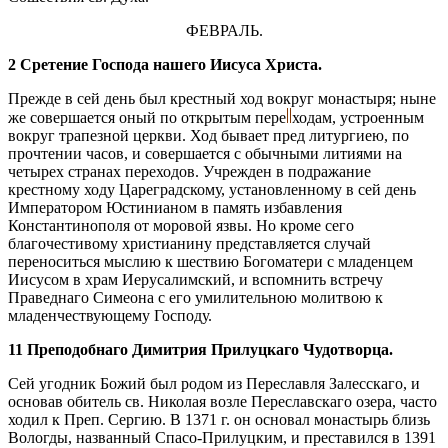
ФЕВРАЛЬ.
2 Сретение Господа нашего Иисуса Христа.
Прежде в сей день был крестный ход вокруг монастыря; ныне
же совершается оный по открытым пере
ходам, устроенным
вокруг трапезной церкви. Ход бывает пред литургиею, по
прочтении часов, и совершается с обычными литиями на
четырех странах переходов. Учрежден в подражание
крестному ходу Цареградскому, установленному в сей день
Императором Юстинианом в память избавления
Константинополя от моровой язвы. Но кроме сего
благочестивому христианину представляется случай
переноситься мыслию к шествию Богоматери с младенцем
Иисусом в храм Иерусалимский, и вспомнить встречу
Праведнаго Симеона с его умилительною молитвою к
младенчествующему Господу.
11 Преподобнаго Димитрия Прилуцкаго Чудотворца.
Сей угодник Божий был родом из Переславля Залесскаго, и
основав обитель св. Николая возле Переславскаго озера, часто
ходил к Преп. Сергию. В 1371 г. он основал монастырь близь
Вологды, названный Спасо-Прилуцким, и преставился в 1391