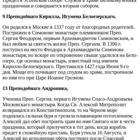
Придел в Успенском соборе. Служба в храме Великомученика
праздничная и совершается вторым собором.
9 Преподобнаго Кирилла, Игумена Белоезерскаго.
Он родился в Москве в 1337 году от благородных родителей.
Пострижен в Симонове монастыре племянником Преп.
Сергия Феодором, первым Архимандритом Симоновским, и
был любим за святость жизни Преп. Сергием. В 1390 г.
поступил на место Феодора в Архимандриты Симонова
монастыря; но вскоре по откровению свыше удалился на Бело-
озеро, где основал монастырь, известный под именем
Кирилло-Белоезерскаго. Преставился 1427 года Июня 9-го
дня. Мощи его почивают под спудом во храме, построенном
во имя его при Царе Иоанне Грозном.
13 Преподобнаго Андроника,
Ученика Преп. Сергия, перваго Игумена Спасо-Андроньева
Московскаго монастыря. Когда Св. Алексий Митрополит
возвращался из Константинополя, то на Черном море
поднялась сильная буря и грозила плавающим потоплением;
Алексий дал обет построить храм во имя Святаго или в честь
праздника, который прилучится в тот день, когда корабль
придет в спокойную пристань. Буря утихла 16 Августа, и
Алексий во исполнение обета построил после Спасский