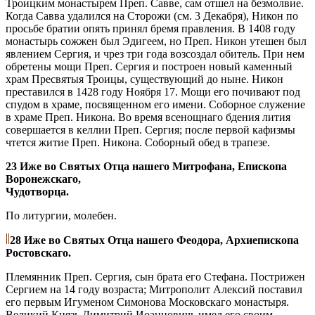
Троицким монастырем Преп. Савве, сам отшел на безмолвие.
Когда Савва удалился на Сторожи (см. 3 Декабря), Никон по
просьбе братии опять принял бремя правления. В 1408 году
монастырь сожжен был Эдигеем, но Преп. Никон утешен был
явлением Сергия, и чрез три года возсоздал обитель. При нем
обретены мощи Преп. Сергия и построен новый каменный
храм Пресвятыя Троицы, существующий до ныне. Никон
преставился в 1428 году Ноября 17. Мощи его почивают под
спудом в храме, посвященном его имени. Соборное служение
в храме Преп. Никона. Во время всенощнаго бдения лития
совершается в келлии Преп. Сергия; после первой кафизмы
чтется житие Преп. Никона. Соборный обед в трапезе.
23 Иже во Святых Отца нашего Митрофана, Епископа
Воронежскаго,
Чудотворца.
По литургии, молебен.
28 Иже во Святых Отца нашего Феодора, Архиепископа
Ростовскаго.
Племянник Преп. Сергия, сын брата его Стефана. Пострижен
Сергием на 14 году возраста; Митрополит Алексий поставил
его первым Игуменом Симонова Московскаго монастыря.
Великий Князь Димитрий Иоанновичь имел его своим