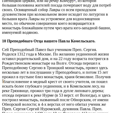
Пятницкой церкви, или
на речку Кончуру
, из которой
большая половина жителей посада почерпают воду для потреб
своих. Освященный собор Лавры со всем приходским
духовенством при колокольном звоне исходит по литургии в
большия врата Лавры на устрояемое для водоосвящения
место, по обычном совершении коего возвращается в
монастырь ближайшим путем чрез врата юго-западной башни,
именуемой водяною.
10 Преподобнаго Отца нашего Павла Комельскаго.
Сей Преподобный Павел был учеником Преп. Сергия.
Родился 1312 года в Москве. По желанию уединенной жизни
оставил родительский дом, и на 22 году возраста постригся в
Рождественском монастыре на Волге. Отсюда перешел к
Преподобному Сергию в Троицкий монастырь, провел здесь
несколько лет в послушании у Преподобнаго, и потом 15 лет
прожил в пустыне близ монастыря, храня безмолвие. Получив
благословение и медный крест от своего учителя, он пошел
искать более глубокаго уединения, и в Комельском лесу, на
реке Грязовице, прожил три года в дупле липоваго дерева;
отсюда перешел к реке Нурме (в 53 верст. от Вологды), и здесь
построил монастырь, названный после Обнорским, от имени
Обнорской волости; в 4-х верстах от него обитал ученик же
Преп. Сергия Сергий Нуромский, духовник Павла. Преп.