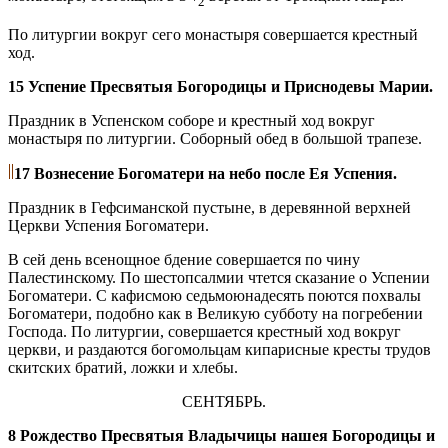
2
По литургии вокруг сего монастыря совершается крестный
ход.
15 Успение Пресвятыя Богородицы и Приснодевы Марии.
Праздник в Успенском соборе и крестный ход вокруг
монастыря по литургии. Соборный обед в большой трапезе.
17 Вознесение Богоматери на небо после Ея Успения.
Праздник в Гефсиманской пустыне, в деревянной верхней
Церкви Успения Богоматери.
В сей день всенощное бдение совершается по чину
Палестинскому. По шестопсалмии чтется сказание о Успении
Богоматери. С кафисмою седьмоюнадесять поются похвалы
Богоматери, подобно как в Великую субботу на погребении
Господа. По литургии, совершается крестный ход вокруг
церкви, и раздаются богомольцам кипарисные кресты трудов
скитских братий, ложки и хлебы.
СЕНТЯБРЬ.
8 Рождество Пресвятыя Владычицы нашея Богородицы и