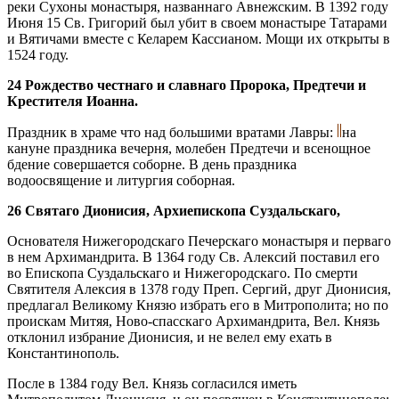
реки Сухоны монастыря, названнаго Авнежским. В 1392 году
Июня 15 Св. Григорий был убит в своем монастыре Татарами
и Вятичами вместе с Келарем Кассианом. Мощи их открыты в
1524 году.
24 Рождество честнаго и славнаго Пророка, Предтечи и
Крестителя Иоанна.
Праздник в храме что над большими вратами Лавры:
на
кануне праздника вечерня, молебен Предтечи и всенощное
бдение совершается соборне. В день праздника
водоосвящение и литургия соборная.
26 Святаго Дионисия, Архиепископа Суздальскаго,
Основателя Нижегородскаго Печерскаго монастыря и перваго
в нем Архимандрита. В 1364 году Св. Алексий поставил его
во Епископа Суздальскаго и Нижегородскаго. По смерти
Святителя Алексия в 1378 году Преп. Сергий, друг Дионисия,
предлагал Великому Князю избрать его в Митрополита; но по
проискам Митяя, Ново-спасскаго Архимандрита, Вел. Князь
отклонил избрание Дионисия, и не велел ему ехать в
Константинополь.
После в 1384 году Вел. Князь согласился иметь