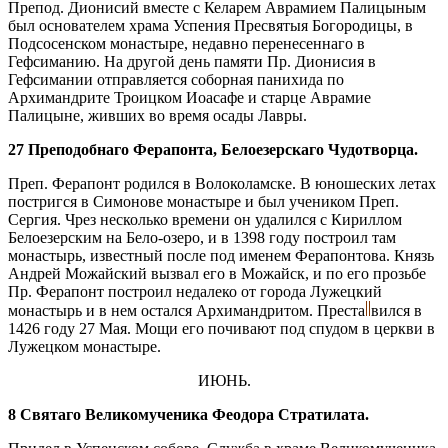
Препод. Дионисий вместе с Келарем Аврамием Палицыным
был основателем храма Успения Пресвятыя Богородицы, в
Подсосенском монастыре, недавно перенесеннаго в
Гефсиманию. На другой день памяти Пр. Дионисия в
Гефсимании отправляется соборная панихида по
Архимандрите Троицком Иоасафе и старце Аврамие
Палицыне, живших во время осады Лавры.
27 Преподобнаго Ферапонта, Белоезерскаго Чудотворца.
Преп. Ферапонт родился в Волоколамске. В юношеских летах
постригся в Симонове монастыре и был учеником Преп.
Сергия. Чрез несколько времени он удалился с Кириллом
Белоезерским на Бело-озеро, и в 1398 году построил там
монастырь, известный после под именем Ферапонтова. Князь
Андрей Можайский вызвал его в Можайск, и по его прозьбе
Пр. Ферапонт построил недалеко от города Лужецкий
монастырь и в нем остался Архимандритом. Преста
вился в
1426 году 27 Мая. Мощи его почивают под спудом в церкви в
Лужецком монастыре.
ИЮНЬ.
8 Святаго Великомученика Феодора Стратилата.