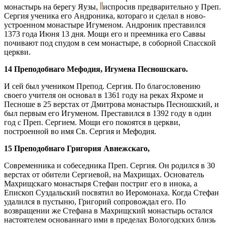
монастырь на берегу Яузы,
испросив предварительно у Преп.
Сергия ученика его Андроника, котораго и сделал в ново-
устроенном монастыре Игуменом. Андроник преставился
1373 года Июня 13 дня. Мощи его и преемника его Саввы
почивают под спудом в сем монастыре, в соборной Спасской
церкви.
14 Преподобнаго Мефодия, Игумена Песношскаго.
И сей был учеником Препод. Сергия. По благословению
своего учителя он основал в 1361 году на реках Яхроме и
Песноше в 25 верстах от Дмитрова монастырь Песношский, и
был первым его Игуменом. Преставился в 1392 году в один
год с Преп. Сергием. Мощи его покоятся в церкви,
построенной во имя Св. Сергия и Мефодия.
15 Преподобнаго Григория Авнежскаго,
Современника и собеседника Преп. Сергия. Он родился в 30
верстах от обители Сергиевой, на Махрищах. Основатель
Махрищскаго монастыря Стефан постриг его в инока, а
Епископ Суздальский посвятил во Иеромонаха. Когда Стефан
удалился в пустыню, Григорий сопровождал его. По
возвращении же Стефана в Махрищский монастырь остался
настоятелем основаннаго ими в пределах Вологодских близь