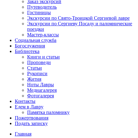
Заказ экскурсий
Путеводитель
Гостиницы
Экскурсии по Свято-Троицкой Сергиевой лавре
Экскурсии по Сергиеву Посаду и паломнические
поездки
Мастер-классы
Социальная служба
Богослужения
Библиотека
Книги и статьи
Проповеди
Статьи
Рукописи
Жития
Ноты Лавры
Медиагалерея
Фотогалерея
Контакты
Едем в Лавру
Памятка паломнику
Пожертвования
Подать записку
Главная