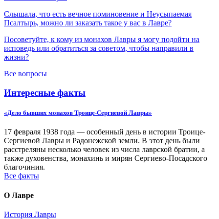
Слышала, что есть вечное поминовение и Неусыпаемая
Псалтырь, можно ли заказать такое у вас в Лавре?
Посоветуйте, к кому из монахов Лавры я могу подойти на
исповедь или обратиться за советом, чтобы направили в
жизни?
Все вопросы
Интересные факты
«Дело бывших монахов Троице-Сергиевой Лавры»
17 февраля 1938 года — особенный день в истории Троице-
Сергиевой Лавры и Радонежской земли. В этот день были
расстреляны несколько человек из числа лаврской братии, а
также духовенства, монахинь и мирян Сергиево-Посадского
благочиния.
Все факты
О Лавре
История Лавры