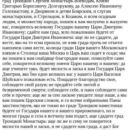
град Троицкой Сергиев Монастырь Воеводам, Князю
Григорью Борисовичу Долгорукову, да Алексею Ивановичу
Голохвастову, и Дворяном и детям Боярским, и слугам
монастырским, и Стрельцом, и Козаком, и всем осадным
людям, и множеству народа, пишем к вам милуючи и жалуючи
вас, покоритесь великому Государю вашему Царю Дмитрию
Ивановичу; сдайте нам град, зело пожаловани будете от
Государя Царя Дмитрия Ивановича: аще ли не сдадите, да
весте, яко на то есма пришли, не взяв града прочь не отъити:
наипачеж сами весте, колицы гради Царя вашего Московскаго
взяхом и Столица ваша Москва и Царь ваш сидит в осаде; мы
же пишем к вам снабдяще благородие ваше, помилуйте сами
себе, покоритеся великому имени Царю нашему и вашему: да
аще учините тако, будет милость и ласка к вам Государя Царя
Дмитрия, яко
ни един великих вас у вашего Царя Василия
Шуйскаго пожалован есть. Пощадите благородство свое,
соблюдите свой разум; не предайте себе лютой и
безвременной смерти; соблюдите себе, и паки соблюдите сами
себе и прочих: аще же за сею ласкою увидите лице наше, а мы
вам пишем Царским словом, и со всеми избранными Паны
заистинствуем, яко не токмо во граде Троицком наместники
будете от Государя нашего и вашего прироженнаго, но и
многие грады и села в вотчину вам подаст, аще сдадите град
Троицкой Монастырь: аще ли же и сему не покоритеся
милости нашей и ласки, и не сдадите нам града, а даст Бог