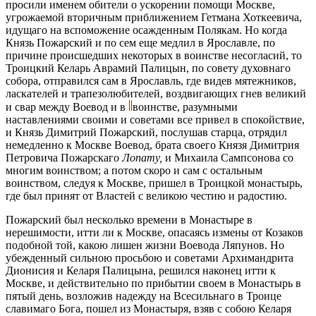
просили именем обители о ускорении помощи Москве,
угрожаемой вторичным приближением Гетмана Хоткеевича,
идущаго на вспоможение осажденным Полякам. Но когда
Князь Пожарский и по сем еще медлил в Ярославле, по
причине происшедших некоторых в воинстве несогласий, то
Троицкий Келарь Аврамий Палицын, по совету духовнаго
собора, отправился сам в Ярославль, где видев мятежников,
ласкателей и трапезолюбителей, воздвигающих гнев великий
и свар между Воевод и в
воинстве, разумными
наставлениями своими и советами все привел в спокойствие,
и Князь Димитрий Пожарский, послушав старца, отрядил
немедленно к Москве Воевод, брата своего Князя Димитрия
Петровича Пожарскаго
Лопату,
и Михаила Сампсонова со
многим воинством; а потом скоро и сам с остальным
воинством, следуя к Москве, пришел в Троицкой монастырь,
где был принят от Властей с великою честию и радостию.
Пожарский был несколько времени в Монастыре в
нерешимости, итти ли к Москве, опасаясь измены от Козаков
подобной той, какою лишен жизни Воевода Ляпунов. Но
убежденный сильною просьбою и советами Архимандрита
Дионисия и Келаря Палицына, решился наконец итти к
Москве, и действительно по прибытии своем в Монастырь в
пятый день, возложив надежду на Всесильнаго в Троице
славимаго Бога, пошел из Монастыря, взяв с собою Келаря