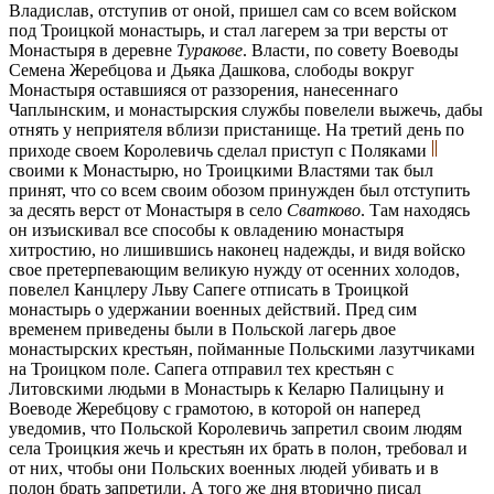
Владислав, отступив от оной, пришел сам со всем войском
под Троицкой монастырь, и стал лагерем за три версты от
Монастыря в деревне
Туракове
. Власти, по совету Воеводы
Семена Жеребцова и Дьяка Дашкова, слободы вокруг
Монастыря оставшияся от раззорения, нанесеннаго
Чаплынским, и монастырския службы повелели выжечь, дабы
отнять у неприятеля вблизи пристанище. На третий день по
приходе своем Королевичь сделал приступ с Поляками
своими к Монастырю, но Троицкими Властями так был
принят, что со всем своим обозом принужден был отступить
за десять верст от Монастыря в село
Сватково
. Там находясь
он изъискивал все способы к овладению монастыря
хитростию, но лишившись наконец надежды, и видя войско
свое претерпевающим великую нужду от осенних холодов,
повелел Канцлеру Льву Сапеге отписать в Троицкой
монастырь о удержании военных действий. Пред сим
временем приведены были в Польской лагерь двое
монастырских крестьян, пойманные Польскими лазутчиками
на Троицком поле. Сапега отправил тех крестьян с
Литовскими людьми в Монастырь к Келарю Палицыну и
Воеводе Жеребцову с грамотою, в которой он наперед
уведомив, что Польской Королевичь запретил своим людям
села Троицкия жечь и крестьян их брать в полон, требовал и
от них, чтобы они Польских военных людей убивать и в
полон брать запретили. А того же дня вторично писал