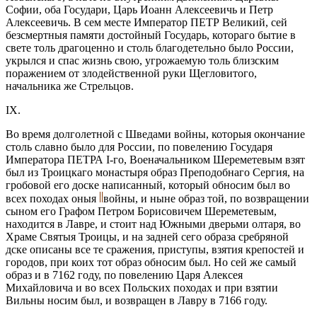
Софии, оба Государи, Царь Иоанн Алексеевичь и Петр
Алексеевичь. В сем месте Император ПЕТР Великий, сей
безсмертныя памяти достойный Государь, котораго бытие в
свете толь драгоценно и столь благодетельно было России,
укрылся и спас жизнь свою, угрожаемую толь близским
поражением от злодейственной руки Щегловитого,
начальника же Стрельцов.
IX.
Во время долголетной с Шведами войны, которыя окончание
столь славно было для России, по повелению Государя
Императора ПЕТРА I-го, Военачальником Шереметевым взят
был из Троицкаго монастыря образ Преподобнаго Сергия, на
гробовой его доске написанный, который обносим был во
всех походах оныя
войны, и ныне образ той, по возвращении
сыном его Графом Петром Борисовичем Шереметевым,
находится в Лавре, и стоит над Южными дверьми олтаря, во
Храме Святыя Троицы, и на задней сего образа сребряной
дске описаны все те сражения, приступы, взятия крепостей и
городов, при коих тот образ обносим был. Но сей же самый
образ и в 7162 году, по повелению Царя Алексея
Михайловича и во всех Польских походах и при взятии
Вильны носим был, и возвращен в Лавру в 7166 году.