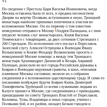
VI.
По сведении с Престола Царя Василья Иоанновича, когда
Москва оставлена была от всех, и предана несоюзством
Дворян на жертву Полякам, вступившим в оную, Троицкий
монастырь наиболее принимал попечения и участия во
вспоможении Москве. Он по первому о том известию
немедленно отправил в Москву
Андрея Палицына, а с ним
пятдесят человек слуг монастырских, Князя Василья
Тюменскаго с товарищами, да двух сотников Стрелецких с
200 Стрельцов. По исполнении сего послал в Переславль
Залесской слугу Алексея Острецова к Воеводам Ивану
Волынскому и Князю Феодору Волконскому просить о
немедленной Москве помощи: а между тем Троицкаго
монастыря Архимандрит Дионисий и Келарь Аврамий
Палицын, разослали во все города Российския державы к
Боярам и Воеводам окружныя грамоты, в коих, описывая
плачевное Москвы состояние, молили их о собрании
соединения и о вспоможении царствующему граду. И сими-то
писаниями возбужден будучи Боярин Князь Димитрий
Тимофеевичь Трубецкий со всеми служивыми людьми из
Калуги пришел к Москве, где соединившись с приводцами,
пришедшими по совету Троицких Властей от Переславля,
Коломны, Тулы, Владимира и иных городов, учинил с
Поляками бой, и их разбив, овладел Белым городом и