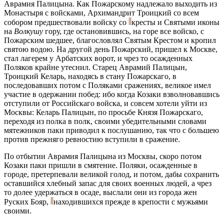
Аврамия Палицына. Как Пожарскому надлежало выходить из
Монастыря с войсками, Архимандрит Троицкий со всем
собором предшествовали войску со
кресты и Святыми иконы
на
Волкушу
гору, где остановившись, на горе все войско, с
Пожарским шедшее, благословлял Святым Крестом и кропил
святою водою. На другой день Пожарский, пришел к Москве,
стал лагерем у Арбатских ворот, и чрез то осажденных
Поляков крайне утеснил. Старец Аврамий Палицын,
Троицкий Келарь, находясь в стану Пожарскаго, в
последовавших потом с Поляками сражениях, великое имел
участие в одержании побед: ибо когда Козаки взволновавшись
отступили от Российскаго войска, и совсем хотели уйти из
Москвы: Келарь Палицын, по просьбе Князя Пожарскаго,
переходя из полка в полк, своими убедительными словами
мятежников паки приводил к послушанию, так что с большею
против прежняго ревностию вступили в сражение.
По отбытии Аврамия Палицына из Москвы, скоро потом
Козаки паки пришли в смятение. Поляки, осажденные в
городе, претерпевали великой голод, и потом, дабы сохранить
оставшийся хлебный запас для своих военных людей, а чрез
то долее удержаться в осаде, выслали они из города жен
Руских Бояр,
находившихся прежде в крепости с мужьями
своими.