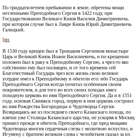
По тридцатилетнем пребывании в земле, обретены мощи
нетленными Преподобнаго Сергия в 1422 году, при
Государствовании Великаго Князя Василия Димитриевича,
при котором случае был в Лавре Князь Юрий Димитриевичь
Галицкий.
III.
В 1530 году крещен был в Троицком Сергиевом монастыре
Царь и Великий Князь Иоанн Василиевичь, и по крещении
положен был в раку к Преподобному Сергию, а чрез-то яко
собственно ему был посвящен, и от того времени сей
Благочестивый Государь чрез всю жизнь свою великое
усердие имел к Преподобному и обители его: ибо Государь
Преподобнаго Сергия всегда почитал особенным своим
покровителем, и для того во всех своих походах имел
походную церковь во имя Преподобнаго Сергия. Да и в 1551
году, основав Свияжск город, первую в нем церковь состроил
во имя Рождества Богородицы и Чудотворца Сергия.
Возвращаясь же из последняго своего Казанскаго похода, по
взятии уже Столицы Казанскаго царства, не ускоряя в Москву,
пришел прежде в обитель Преподобнаго, где пред мощами
Чудотворца многия сердечныя слезы с молитвою испустил, и
Игумену с братиею великия слова с челобитьем сказал за их