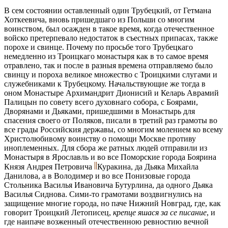
В сем состоянии оставленный один Трубецкий, от Гетмана
Хоткеевича, вновь пришедшаго из Польши со многим
воинством, был осажден в такое время, когда отечественное
войско претерпевало недостаток в съестных припасах, также
порохе и свинце. Почему по просьбе того Трубецкаго
немедленно из Троицкаго монастыря как в то самое время
отравлено, так и после в разныя времена отправляемо было
свинцу и пороха великое множество с Троицкими слугами и
служебниками к Трубецкому. Начальствующие же тогда в
оном Монастыре Архимандрит Дионисий и Келарь Аврамий
Палицын по совету всего духовнаго собора, с Боярами,
Дворянами и Дьяками, пришедшими в Монастырь для
спасения своего от Поляков, писали в третий раз грамоты во
все грады Российския державы, со многим молением ко всему
Христолюбивому воинству о помощи Москве противу
иноплеменных. Для сбора же ратных людей отправили из
Монастыря в Ярославль и во все Поморские города Боярина
Князя Андрея Петровича
Куракина, да Дьяка Михайла
Данилова, а в Володимер и во все Понизовые города
Стольника Василья Ивановича Бутурлина, да одного Дьяка
Василья Сиднова. Сими-то грамотами воздвигнулись на
защищение многие города, но паче Нижний Новград, где, как
говорит Троицкий Летописец,
крепце яшася за се писание
, и
где наипаче возженный отечественною ревностию вечной