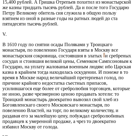
15,400 рублей. А Гришка Отрепьев похитил из монастырской
же казны тридцать тысячь рублей. Да и после того Государю
Петру Великому обитель сия служила в общую пользу
взятием из оной в разные годы на ратных людей до ста
пятидесяти тысячь рублей.
V.
В 1610 году по снятии осады Поляками у Троицкаго
монастыря, по повелению Государя взяты в Москву все
монастырския сокровища, состоявшия в златых
и сребреных
сосудах и стоившия великой цены, Семенком Сампсоновым к
Государю, на уплату жалованья военным людям: ибо Царская
казна в крайнем тогда находилась оскудении. И понеже в то
время в Москве народ величайший претерпевал голод, по
причине крайняго недостатка съестных припасов,
усилившагося еще более от сребролюбия торговцев, которые
не иною, разве чрезмерною ценою продавать хотели: то
Троицкий монастырь двоекратно вывозил свой хлеб из
Богоявленскаго своего Московскаго монастыря, по
повелению Властей, на торг, по великому количеству, и
раздавая его за малейшую цену, побуждал сребролюбивых
продавцев к умеренной продаже, а чрез то двоекратно
избавил Москву от голода.