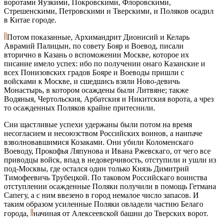
воротами Яузкими, Покровскими, Флоровскими,
Стрешенскими, Петровскими и Тверскими, и Поляков осадил
в Китае городе.
Потом показанные, Архимандрит Дионисий и Келарь
Аврамий Палицын, по совету Бояр и Воевод, писали
вторично в Казань о вспоможении Москве, которое их
писание имело успех: ибо по получении онаго Казанские и
всех Понизовских градов Бояре и Воеводы пришли с
войсками к Москве, и сшедшись взяли Ново-девичь
Монастырь, в котором осаждены были Литвяне; также
Водяныя, Чертольския, Арбатския и Никитския ворота, а чрез
то осажденных Поляков крайне притеснили.
Сии щастливые успехи удержаны были потом на время
несогласием и несоюзством Российских воинов, а наипаче
взволновавшимися Козаками. Они убили Коломенскаго
Воеводу, Прокофья Ляпунова и Ивана Ржевскаго, от чего все
приводцы войск, впад в недоверчивость, отступили и ушли из
под-Москвы, где остался один только Князь Димитрий
Тимофеевичь Трубецкой. По таковом Российскаго воинства
отступлении осажденные Поляки получили в помощь Гетмана
Сапегу, а с ним ввезено в город немалое число запасов. И
таким образом усиленные Поляки овладели частию Белаго
города,
начиная от Алексеевской башни до Тверских ворот.