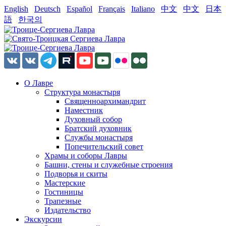
English
Deutsch
Español
Français
Italiano
中文
中文
日本
語
한국의
О Лавре
Структура монастыря
Священноархимандрит
Наместник
Духовный собор
Братский духовник
Службы монастыря
Попечительский совет
Храмы и соборы Лавры
Башни, стены и служебные строения
Подворья и скиты
Мастерские
Гостиницы
Трапезные
Издательство
Экскурсии