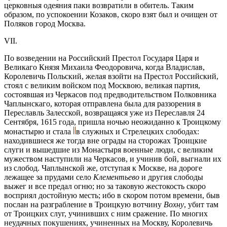
церковныя одеяния паки возвратили в обитель. Таким
образом, по успокоении Козаков, скоро взят был и очищен от
Поляков город Москва.
VII.
По возведении на Российский Престол Государя Царя и
Великаго Князя Михаила Феодоровича, когда Владислав,
Королевичь Польский, желая взойти на Престол Российский,
стоял с великим войском под Москвою, великая партия,
состоявшая из Черкасов под предводительством Полковника
Чаплынскаго, которая отправлена была для раззорения в
Переславль Залесской, возвращаяся уже из Переславля 24
Сентября, 1615 года, пришла ночью неожиданно к Троицкому
монастырю и стала
в служных и Стрелецких слободах:
находившиеся же тогда вне ограды на сторожах Троицкие
слуги и вышедшие из Монастыря военные люди, с великим
мужеством наступили на Черкасов, и учинив бой, выгнали их
из слобод. Чаплынской же, отступая к Москве, на дороге
лежащее за прудами село
Клементьево
и другия слободы
выжег и все предал огню; но за таковую жестокость скоро
восприял достойную месть; ибо в скором потом времени, быв
послан на разграбление в Троицкую вотчину
Вохну
, убит там
от Троицких слуг, учинивших с ним сражение. По многих
неудачных покушениях, учиненных на Москву, Королевичь