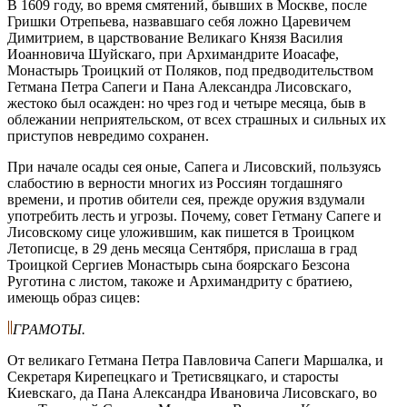
В 1609 году, во время смятений, бывших в Москве, после
Гришки Отрепьева, назвавшаго себя ложно Царевичем
Димитрием, в царствование Великаго Князя Василия
Иоанновича Шуйскаго, при Архимандрите Иоасафе,
Монастырь Троицкий от Поляков, под предводительством
Гетмана Петра Сапеги и Пана Александра Лисовскаго,
жестоко был осажден: но чрез год и четыре месяца, быв в
облежании неприятельском, от всех страшных и сильных их
приступов невредимо сохранен.
При начале осады сея оные, Сапега и Лисовский, пользуясь
слабостию в верности многих из Россиян тогдашняго
времени, и против обители сея, прежде оружия вздумали
употребить лесть и угрозы. Почему, совет Гетману Сапеге и
Лисовскому сице уложившим, как пишется в Троицком
Летописце, в 29 день месяца Сентября, прислаша в град
Троицкой Сергиев Монастырь сына боярскаго Безсона
Руготина с листом, такоже и Архимандриту с братиею,
имеющь образ сицев:
ГРАМОТЫ.
От великаго Гетмана Петра Павловича Сапеги Маршалка, и
Секретаря Кирепецкаго и Третисвяцкаго, и старосты
Киевскаго, да Пана Александра Ивановича Лисовскаго, во