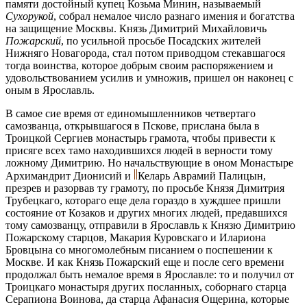
памяти достойный купец Козьма Минин, называемый
Сухорукой
, собрал немалое число разнаго имения и богатства
на защищение Москвы. Князь Димитрий Михайловичь
Пожарский
, по усильной просьбе Посадских жителей
Нижняго Новагорода, стал потом приводцом стекавшагося
тогда воинства, которое добрым своим распоряжением и
удовольствованием усилив и умножив, пришел он наконец с
оным в Ярославль.
В самое сие время от единомышленников четвертаго
самозванца, открывшагося в Пскове, прислана была в
Троицкой Сергиев монастырь грамота, чтобы привести к
присяге всех тамо находившихся людей в верности тому
ложному Димитрию. Но начальствующие в оном Монастыре
Архимандрит Дионисий и
Келарь Аврамий Палицын,
презрев и разорвав ту грамоту, по просьбе Князя Димитрия
Трубецкаго, котораго еще дела гораздо в хуждшее пришли
состояние от Козаков и других многих людей, предавшихся
тому самозванцу, отправили в Ярославль к Князю Димитрию
Пожарскому старцов, Макария Куровскаго и Илариона
Бровцына со многомолебным писанием о поспешении к
Москве. И как Князь Пожарский еще и после сего времени
продолжал быть немалое время в Ярославле: то и получил от
Троицкаго монастыря других посланных, соборнаго старца
Серапиона Воинова, да старца Афанасия Ощерина, которые