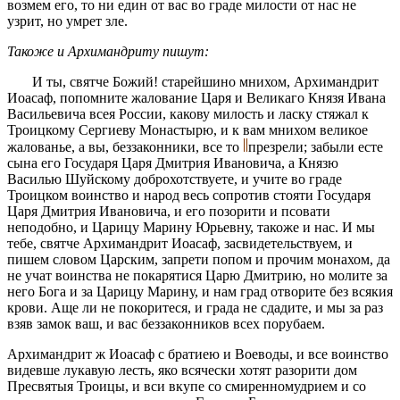
возмем его, то ни един от вас во граде милости от нас не
узрит, но умрет зле.
Такоже и Архимандриту пишут:
И ты, святче Божий! старейшино мнихом, Архимандрит
Иоасаф, попомните жалование Царя и Великаго Князя Ивана
Васильевича всея России, какову милость и ласку стяжал к
Троицкому Сергиеву Монастырю, и к вам мнихом великое
жалованье, а вы, беззаконники, все то
презрели; забыли есте
сына его Государя Царя Дмитрия Ивановича, а Князю
Василью Шуйскому доброхотствуете, и учите во граде
Троицком воинство и народ весь сопротив стояти Государя
Царя Дмитрия Ивановича, и его позорити и псовати
неподобно, и Царицу Марину Юрьевну, такоже и нас. И мы
тебе, святче Архимандрит Иоасаф, засвидетельствуем, и
пишем словом Царским, запрети попом и прочим монахом, да
не учат воинства не покарятися Царю Дмитрию, но молите за
него Бога и за Царицу Марину, и нам град отворите без всякия
крови. Аще ли не покоритеся, и града не сдадите, и мы за раз
взяв замок ваш, и вас беззаконников всех порубаем.
Архимандрит ж Иоасаф с братиею и Воеводы, и все воинство
видевше лукавую лесть, яко всячески хотят разорити дом
Пресвятыя Троицы, и вси вкупе со смиренномудрием и со