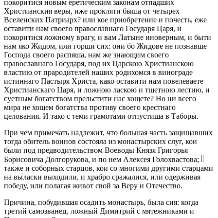
покоритися новым еретическим законам отпадших
Христианския веры, иже прокляти быша от четырех
Вселенских Патриарх? или кое приобретение и почесть, еже
оставити нам своего православнаго Государя Царя, и
покоритися ложному врагу, и вам Латыне иноверным, и быти
нам яко Жидом, или горши сих: они бо Жидове не познавше
Господа своего распяша, нам же знающим своего
православнаго Государя, под их Царскою Христианскою
властию от прародителей наших родихомся в винограде
истиннаго Пастыря Христа, како оставити нам повелеваете
Христианскаго Царя, и ложною ласкою и тщетною лестию, и
суетным богатством прельстити нас хощете? Но ни всего
мира не хощем богатства противу своего крестнаго
целования. И тако с теми грамотами отпустиша в Таборы.
При чем примечать надлежит, что большая часть защищавших
тогда обитель воинов состояла из монастырских слуг, кои
были под предводительством Воеводы Князя Григорья
Борисовича Долгорукова, и по нем Алексея Голохвастова;
также и соборных старцов, кои со многими другими старцами
на выласки выходили, и храбро сражалися, или одерживая
победу, или полагая живот свой за Веру и Отечество.
Причина, побудившая осадить монастырь, была сия: когда
третий самозванец, ложный Димитрий с мятежниками и