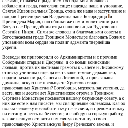
слезами, с плачем и рыданием Господа Бога моляще о
избавлении града, глаголали сице: надежда наша и упование,
Святая Живоначальная Троица, стена же наша и заступление и
покров Пренепорочная Владычица наша Богородица
и
Приснодева Мария, способники же нам и молитвенницы к
Богу о нас Преподобнии отцы наши велицыи Чудотворцы
Сергий и Никон. Сими же словесы и благоумными советы в
Богоспасаемом граде Троицком Монастыре благодать Божия с
упованием всем сердца на подвиг адаманта твердейша
укрепи.
Воеводы же приговорили со Архимандритом и с прочими
Соборными старцы и Дворяны, и со всеми воинскими
людьми, против их льстивыя грамоты к Сапеге и Лисовскому
отписку учиниша сице: да весть ваше темное державство,
гордии начальницы, Сапега и Лисовской, и прочая ваша
дружина, вскую нас прельщаете Христово стадо
православных Христиан? Богоборцы, мерзость запустения, да
весте, яко и десяти лет Христианское отроча в Троицком
Сергиеве Монастыре посмеется вашему безумному совету, а о
них же есте к нам писасте, мы сия приемше оплевахом. Кая бо
польза человеку возлюбити тьму паче света, и преложити лжу
на истину, и честь на безчестие, и свободу на горькую работу,
как же вечную оставити нам святую истинную свою
православную Христианскую
веру Греческаго закона, и