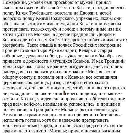
Пожарский, умолен быв просьбою от мужей, принял
высланных жен в обоз свой честно. Козаки, находившиеся в
полку Князя Трубецкаго, возстали на Дворян и детей
Боярских полку Князя Пожарскаго, упрекая их, якобы они
обогащались многим имением, а они Козаки принуждены
претерпевать только стужу и голод; а потому иные из них
хотели уйти из Москвы, а другие предприяли Дворян и
Боярских детей полку Князя Пожарскаго побить и имения их
разграбить. Такое слыша в полках Российских нестроение
Троицкаго монастыря Архимандрит, Келарь и старцы
соборные, сделавши собор, разсуждали, каким бы образом
привести к должности мятущихся Козаков. И как Троицкий
монастырь был тогда в крайнем оскудении денег, истощив
наперед всю свою казну на вспоможение Москве; то по
общему совету и послали они к Козакам все оставшияся
церковныя сокровища, ризы, стихари и епитрахили
жемчужныя, с таковым писанием, чтобы они, все то приняв,
не расходилися до окончания
своего подвига, и от мятежа
отстали. Козаки, увидев сие и прочитав от обители писание
пред всем войском, немедленно успокоились, и пришли в
послушание; в Троицкой же Монастырь отправили двух
Атаманов с грамотами, что они по прошению обители все
исполнить готовы, хотя бы надлежало претерпевать
многочисленныя скорби, и что не взяв города и не отмстив
врагам, не отступят от Москвы; причем посланныя к ним