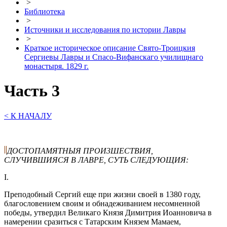
>
Библиотека
>
Источники и исследования по истории Лавры
>
Краткое историческое описание Свято-Троицкия
Сергиевы Лавры и Спасо-Вифанскаго училищнаго
монастыря. 1829 г.
Часть 3
< К НАЧАЛУ
ДОСТОПАМЯТНЫЯ ПРОИ3ШЕСТВИЯ,
СЛУЧИВШИЯСЯ В ЛАВРЕ, СУТЬ СЛЕДУЮЩИЯ:
I.
Преподобный Сергий еще при жизни своей в 1380 году,
благословением своим и обнадеживанием несомненной
победы, утвердил Великаго Князя Димитрия Иоанновича в
намерении сразиться с Татарским Князем Мамаем,