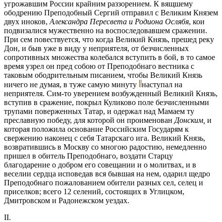
угрожавшим России крайним раззорением. К вящшему
ободрению Преподобный Сергий отправил с Великим Князем
двух иноков,
Александра Пересвета и Родиона Ослябя
, кои
подвизалися мужественно на воспоследовавшем сражении.
При сем повествуется, что когда Великий Князь, прешед реку
Дон, и быв уже в виду у неприятеля, от безчисленных
сопротивных множества колебался вступить в бой, в то самое
время узрел он пред собою от Преподобнаго вестника с
таковым ободрительным писанием, чтобы Великий Князь
ничего не думая, в туже самую минуту
наступал на
неприятеля. Сим-то уверением возбужденный Великий Князь,
вступив в сражение, покрыл Куликово поле безчисленными
трупами поверженных Татар, и одержал над Мамаем ту
преславную победу, для которой он проименован
Донским,
и
которая положила основание Российским Государям к
свержению наконец с себя Татарскаго ига. Великий Князь,
возвратившись в Москву со многою радостию, немедленно
пришел в обитель Преподобнаго, воздати Старцу
благодарение о добром его совещании и о молитвах, и в
веселии сердца исповедав вся бывшая на нем, одарил щедро
Преподобнаго пожалованием обители разных сел, селец и
приселков; всего 12 селений, состоящих в Углицком,
Дмитровском и Радонежском уездах.
II.