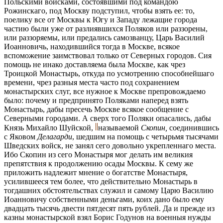
Польскими войсками, состоявшими под командою
Рожинскаго, под Москву подступил, чтобы взять ее: то,
поелику все от Москвы к Югу и Западу лежащие города
частию были уже от разлиявшихся Поляков или раззорены,
или раззоряемы, или предались самозванцу, Царь Василий
Иоанновичь, находившийся тогда в Москве, всякое
вспоможение заимствовал только от Северных городов. Сия
помощь не инако доставляема была Москве, как чрез
Троицкой Монастырь, откуда по усмотрению способнейшаго
времени, чрез разныя места часто под сохранением
монастырских слуг, все нужное к Москве препровождаемо
было: почему и предпринято Поляками наперед взять
Монастырь, дабы пресечь Москве всякое сообщение с
Северными городами. А сверх того Поляки опасались, дабы
Князь Михайло Шуйской,
называемой
Скопин,
соединившись
с Яковом
Делагарди
, шедшим на помощь с четырьмя тысячами
Шведских войск, не занял сего довольно укрепленнаго места.
Ибо Скопин из сего Монастыря мог делать им великия
препятствия к продолжению осады Москвы. К сему же
приложить надлежит мнение о богатстве Монастыря,
усилившееся тем более, что действительно Монастырь в
тогдашних обстоятельствах служил и самому Царю Василию
Иоанновичу собственными деньгами, коих дано было ему
двадцать тысячь двести пятдесят пять рублей. Да и прежде из
казны монастырской взял Борис Годунов на военныя нужды