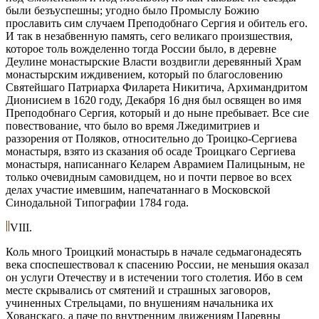
были безъуспешны; угодно было Промыслу Божию
прославить сим случаем Преподобнаго Сергия и обитель его.
И так в незабвенную память, сего великаго произшествия,
которое толь вожделенно тогда России было, в деревне
Деулине монастырские Власти воздвигли деревянный Храм
монастырским иждивением, который по благословению
Святейшаго Патриарха Филарета Никитича, Архимандритом
Дионисием в 1620 году, Декабря 16 дня был освящен во имя
Преподобнаго Сергия, который и до ныне пребывает. Все сие
повествование, что было во время Лжедимитриев и
раззорения от Поляков, относительно до Троицко-Сергиева
монастыря, взято из сказания об осаде Троицкаго Сергиева
монастыря, написаннаго Келарем Аврамием Палицыным, не
только очевидным самовидцем, но и почти первое во всех
делах участие имевшим, напечатаннаго в Московской
Синодальной Типографии 1784 года.
VIII.
Коль много Троицкий монастырь в начале седьмагонадесять
века споспешествовал к спасению России, не меньшия оказал
он услуги Отечеству и в истечении того столетия. Ибо в сем
месте скрывались от смятений и страшных заговоров,
учиненных Стрельцами, по внушениям начальника их
Хованскаго, а паче по внутренним движениям Царевны