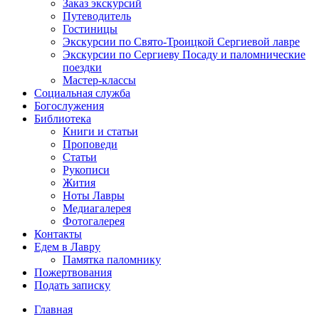
Заказ экскурсий
Путеводитель
Гостиницы
Экскурсии по Свято-Троицкой Сергиевой лавре
Экскурсии по Сергиеву Посаду и паломнические
поездки
Мастер-классы
Социальная служба
Богослужения
Библиотека
Книги и статьи
Проповеди
Статьи
Рукописи
Жития
Ноты Лавры
Медиагалерея
Фотогалерея
Контакты
Едем в Лавру
Памятка паломнику
Пожертвования
Подать записку
Главная