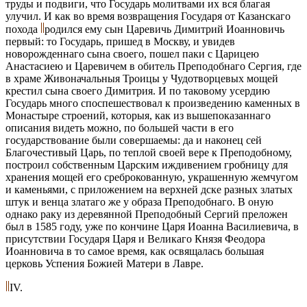
труды и подвиги, что Государь молитвами их вся благая
улучил. И как во время возвращения Государя от Казанскаго
похода
родился ему сын Царевичь Димитрий Иоанновичь
первый: то Государь, пришед в Москву, и увидев
новорожденнаго сына своего, пошел паки с Царицею
Анастасиею и Царевичем в обитель Преподобнаго Сергия, где
в храме Живоначальныя Троицы у Чудотворцевых мощей
крестил сына своего Димитрия. И по таковому усердию
Государь много споспешествовал к произведению каменных в
Монастыре строений, которыя, как из вышепоказаннаго
описания видеть можно, по большей части в его
государствование были совершаемы: да и наконец сей
Благочестивый Царь, по теплой своей вере к Преподобному,
построил собственным Царским иждивением гробницу для
хранения мощей его среброкованную, украшенную жемчугом
и каменьями, с приложением на верхней дске разных златых
штук и венца златаго же у образа Преподобнаго. В оную
однако раку из деревянной Преподобный Сергий преложен
был в 1585 году, уже по кончине Царя Иоанна Василиевича, в
присутствии Государя Царя и Великаго Князя Феодора
Иоанновича в то самое время, как освящалась большая
церковь Успения Божией Матери в Лавре.
IV.