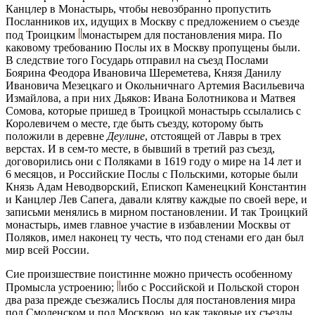
Канцлер в Монастырь, чтобы невозбранно пропустить
Посланников их, идущих в Москву с предложением о съезде
под Троицким
монастырем для постановления мира. По
каковому требованию Послы их в Москву пропущены были.
В следствие того Государь отправил на съезд Послами
Боярина Феодора Ивановича Шереметева, Князя Данилу
Ивановича Мезецкаго и Окольничнаго Артемия Васильевича
Измайлова, а при них Дьяков: Ивана Болотникова и Матвея
Сомова, которые пришед в Троицкой монастырь ссылались с
Королевичем о месте, где быть съезду, которому быть
положили в деревне
Деулине
, отстоящей от Лавры в трех
верстах. И в сем-то месте, в бывший в третий раз съезд,
договорились они с Поляками в 1619 году о мире на 14 лет и
6 месяцов, и Российские Послы с Польскими, которые были
Князь Адам Неводворский, Епископ Каменецкий Константин
и Канцлер Лев Сапега, давали клятву каждые по своей вере, и
записьми менялись в мирном постановлении. И так Троицкий
монастырь, имев главное участие в избавлении Москвы от
Поляков, имел наконец ту честь, что под стенами его дан был
мир всей России.
Сие произшествие поистинне можно причесть особенному
Промысла устроению;
ибо с Российской и Польской сторон
два раза прежде съезжались Послы для постановления мира
под Смоленском и под Москвою, но как таковые их съезды