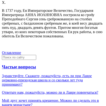
X.
В 1737 году, Ея Императорское Величество, Государыня
Императрица АННА ИОАННОВНА построила ко гробу
Преподобнаго Сергия сень среброкованную на столбах
сребреных, с балдахином сребреным же, в коей весу двадцать
пять пуд, двадцать девять фунтов. Притом многия богатыя
утвари, из коих некоторыя собственных Ея рук работы, в сию
обитель Ея Величеством пожалованы.
Оглавление
Частые вопросы
Здравствуйте. Скажите, пожалуйста, есть ли при Лавре
церковно-приходская школа и со скольки лет туда
принимают?
Ответьте нам, пожалуйста, можно ли в Лавре повенчаться?
Мой друг хочет принять крещение. Можно ли сделать это в
вашем монастыре?