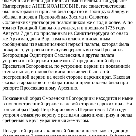
блаженныя и вечно достойныя памяти великой Государыне
Императрице АННЕ ИОАННОВНЕ, где свидетельствован
был докторами и прислан был обратно в Троицкую Лавру, и
обывал в церкви Преподобных Зосима и Савватия
Соловецких чудотворцев псаломщиком же с год и более. А по
том из Троицкой Лавры отлучился, и в прошлом 1735 году
Августа 7 дня, по присланным из Санктпетербурга от онаго
же Архимандрита Варлаама ко властем писменным
сообщениям из вышеписанной первой палаты, которая была
поварнею, устроена помянутая церковь во имя Пресвятыя
Богородицы Одигитрии Смоленския, а другая палата
устроена к той церкви трапезою. И предписанной образ
Пресвятыя Богородицы, по устроении церкви из показанной
стены вынят, и с молебствием поставлен был в той
построенной церкви на левой стороне царских врат. Каковая
сказка старожилов от собора тогда и представлена была при
репорте Преосвященному Арсению.
Показанный образ Смоленския Богородицы находится и ныне
в новопостроенной церкве на левой стороне царских врат. На
оный образ Граф Петр Борисовичь Шереметев в 1756 году
устроил алмазную корону с разными камениями, ризу и оклад
сребреныя в круг украшенныя жемчугом.
Позади той церкви к каличьей башне и несколько ко дворцу