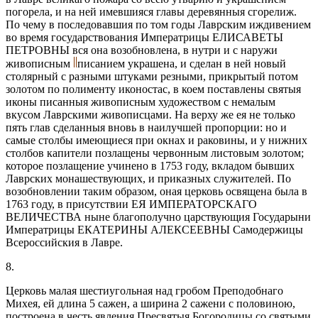
погорела, и на ней имевшияся главы деревянныя сгорелиж.
По чему в последовавшия по том годы Лаврским иждивением
во время государствования Императрицы ЕЛИСАВЕТЫ
ПЕТРОВНЫ вся она возобновлена, в нутри и с наружи
живописным
писанием украшена, и сделан в ней новый
столярный с разными штуками резными, прикрытый потом
золотом по полименту иконостас, в коем поставлены святыя
иконы писанныя живописным художеством с немалым
вкусом Лаврскими живописцами. На верху же ея не только
пять глав сделанныя вновь в наилучшей пропорции: но и
самые столбы имеющиеся при окнах и раковины, и у нижних
столбов капители позлащены червонным листовым золотом;
которое позлащение учинено в 1753 году, вкладом бывших
Лаврских монашествующих, и приказных служителей. По
возобновлении таким образом, оная церковь освящена была в
1763 году, в присутствии ЕЯ ИМПЕРАТОРСКАГО
ВЕЛИЧЕСТВА ныне благополучно царствующия Государыни
Императрицы ЕКАТЕРИНЫ АЛЕКСЕЕВНЫ Самодержицы
Всероссийския в Лавре.
8.
Церковь малая шестиугольная над гробом Преподобнаго
Михея, ей длина 5 сажен, а ширина 2 сажени с половиною,
построена в честь явления Пресвятыя Богородицы со святыми