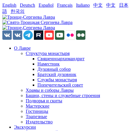
English
Deutsch
Español
Français
Italiano
中文
中文
日本
語
한국의
О Лавре
Структура монастыря
Священноархимандрит
Наместник
Духовный собор
Братский духовник
Службы монастыря
Попечительский совет
Храмы и соборы Лавры
Башни, стены и служебные строения
Подворья и скиты
Мастерские
Гостиницы
Трапезные
Издательство
Экскурсии