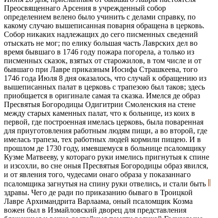
Преосвященнаго Арсения в учрежденный собор
определением велено было учинить с делами справку, по
какому случаю вышеписанная поварня обращена в церковь.
Собор никаких надлежащих до сего писменных сведений
отыскать не мог; по елику большая часть Лаврских дел во
время бывшаго в 1746 году пожара погорела, а только из
писменных сказок, взятых от старожилов, в том числе и от
бывшаго при Лавре приказным Иосифа Страшкеева, того
1746 года Июля 8 дня оказалось, что случай к обращению из
вышеписанных палат в церковь с трапезою был таков; здесь
приобщается в оригинале самая та сказка. Имелся де образ
Пресвятыя Богородицы Одигитрии Смоленския на стене
между старых каменных палат, что к больнице, из коих в
первой, где построенная имелась церковь, была поваренная
для приуготовления работным людям пищи, а во второй, где
имелась трапеза, тех работных людей кормили пищею. И в
прошлом де 1730 году, имевшемуся в больнице псаломщику
Кузме Матвееву, у котораго руки имелись пригнутыя к спине
и изсохли, во сне оныя Пресвятыя Богородицы образ явился,
и от явления того, чудесами онаго образа у показаннаго
псаломщика загнутыя на спину руки отвелись, и стали быть
здравы. Чего де ради по приказанию бываго в Троицкой
Лавре Архимандрита Варлаама, оный псаломщик Козма
вожен был в Измайловский дворец для представления