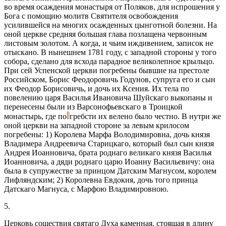
во время осаждения монастыря от Поляков, для испрошения у
Бога с помощию молитв Святителя освобождения
усилившейся на многих осажденных цынготной болезни. На
оной церкве средняя большая глава позлащена червонным
листовым золотом. А когда, и чьим иждивением, записок не
отыскано. В нынешнем 1781 году, с западной стороны у того
собора, сделано для всхода парадное великолепное крыльцо.
При сей Успенской церкви погребены бывшие на престоле
Российском, Борис Феодоровичь Годунов, супруга его и сын
их Феодор Борисовичь, и дочь их Ксения. Их тела по
повелению царя Василья Ивановича Шуйскаго выкопаны и
перенесены были из Варсонофьевскаго в Троицкой
монастырь, где по
гребсти их велено было честно. В нутри же
оной церкви на западной стороне за левым крилосом
погребены: 1) Королева Марфа Володимировна, дочь князя
Владимера Андреевича Старицкаго, который был сын князя
Андрея Иоанновича, брата роднаго великаго князя Василья
Иоанновича, а дяди роднаго царю Иоанну Васильевичу: она
была в супружестве за принцом Датским Магнусом, королем
Лифляндским; 2) Королевна Евдокия, дочь того принца
Датскаго Магнуса, с Марфою Владимировною.
5.
Церковь сошествия святаго Духа каменная, стоящая в длину