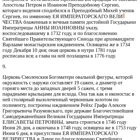
Апостолы Петром и Иоанном Преподобному Сергию,
котораго видения сподобился и Преподобный Михей ученик
Сергиев, по имянному ЕЯ ИМПЕРАТОРСКАГО ВЕЛИ
ЧЕСТВА блаженныя и вечныя памяти достойной Государыни
Императрицы АННЫ ИОАННОВНЫ указу,
воспоследовавшему в 1732 году, и по благословению
Святейшаго Правительствующаго Синода при архимандрите
Варлааме монастырским иждивением. Освящена же в 1734
году Декабря 10 дня; оная церковь в нутри 1781 года
росписана вся; а глава на ней позлащена в 1776 году.
9.
Церковь Смоленския Богоматери овальной фигуры, которой
окружность с наружи составляет 19 сажен, а диаметр от
горняго места до западных дверей 5 сажен, с тремя
парадными крыльцами для всхода. Она так как и иконостас в
ней столярный вызолоченный червонным золотом по
полименту, построены иждивением Рейхс Графа Алексея
Григорьевича Разумовскаго, при державе Благочестивейшия
Самодержавнейшия Великия Государыни Императрицы
ЕЛИСАВЕТЫ ПЕТРОВНЫ, зачата строиться в 1746 году
Июня 26 дня, а окончана в 1748 году, освящена же в 1753 году
Июня 6 дня, в присутствии ЕЯ ИМПЕРАТОРСКАГО
ВЕЛИЧЕСТВА в Лавре по благословению Святейшаго