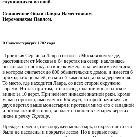
случившихся во оной.
Сочиненное Оныя Лавры Наместником
Иеромонахом Павлом.
В Санктпетербурге 1782 года.
Троицкая Сергиева Лавра состоит в Московском уезде,
расстоянием от Москвы в 64 верстах на север, наклоняясь
несколько к востоку: из вне окружена она великим селением,
в котором считается до 800 обывательских домов, и имеется 6
приходских церквей, из коих 5 каменных, а одна деревянная.
То место, где находится Лавра, со всех сторон окружено
горами. Но так при том, что отвсюда здание монастырское
видно за 10 верст. При ней нет никакой знатной реки, кроме
малаго протока, именуемаго
Кончура
, который начинаясь в
двух верстах выше монастыря и протекая мимо его с западной
и потом южной сторон, впадает на конец в четырех верстах
ниже в речку
Торгошу
.
Прежде то место, где сооружен монастырь, и окрестности его
были не населены и покрыты лесом. Но в первые годы