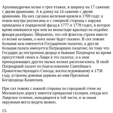
Архимандричьи кельи о трех етажах, в ширину на 17 саженях
с двумя аршинами. А в длину на 14 саженях с двумя
аршинами. На них сделана железная кровля в 1769 году; а
покои внутри росписаны и с северной стороны с наружи
приведены в порядочной фасад в 1777 и 1778 годех, в которое
время имевшееся при нем на монастыре крыльцо на подобие
фонаря разобрано.
Вероятно, что сей флигель строен вместе
со всеми кельями, о коих ниже будет сказано. В сих покоях
большая зала именуется Государевою палатою, а другая
большая палата именуется Патриаршею палатою; по тому что
Государи до построения дворца и бывшие Патриархи во время
присутствий своих в Лавре в тех палатах, и к ним
принадлежащих других малых келиах располагались. В оной
Патриаршей палате по благословению Святейшаго
Правительствующаго Синода, воспоследовавшему в 1758
году, устроена домовая церковь во имя Пресвятыя
Богородицы Казанския.
При сих покоях с южной стороны по городовой стене на
Московскую дорогу имеется прекрасная галлерея, откуда все
Лаврское селение, находящееся в той части, и за оным
окружныя места видеть можно.
15.