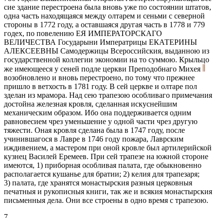
сие здание перестроена была вновь уже по состоянии штатов,
одна часть находящаяся между олтарем и сеньми с северной
стороны в 1772 году, а оставшаяся другая часть в 1778 и 779
годех, по повелению ЕЯ ИМПЕРАТОРСКАГО
ВЕЛИЧЕСТВА Государыни Императрицы ЕКАТЕРИНЫ
АЛЕКСЕЕВНЫ Самодержицы Всероссийския, выданною из
государственной коллегии экономии на то суммою. Крыльцо
же имеющееся у сеней подле церкви Преподобнаго Михея
возобновлено и вновь перестроено, по тому что прежнее
пришло в ветхость в 1781 году. В сей церкве и олтаре пол
зделан из мрамора. Над сею трапезою особливаго примечания
достойна железная кровля, сделанная искуснейшим
механическим образом. Ибо она поддерживается одним
равновесием чрез уменьшение у одной части чрез другую
тяжести. Оная кровля сделана была в 1747 году, после
учинившагося в Лавре в 1746 году пожара, Лаврским
иждивением, а мастером при оной кровле был артилерийской
кузнец Василей Еремеев. При сей трапезе на южной стороне
имеются, 1) приборная особливая палата, где обыкновенно
располагается кушанье для братии; 2) келия для трапезаря;
3) палата, где хранятся монастырския разныя церковныя
печатныя и рукописныя книги, так же и всякия монастырския
письменныя дела. Они все строены в одно время с трапезою.
7.