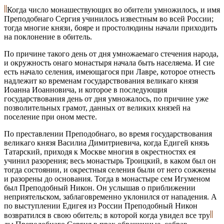
Когда число монашествующих во обители умножилось, и имя
Преподобнаго Сергия учинилось известным во всей России;
тогда многие князи, бояре и простолюдины начали приходить
на поклонение в обитель.
По причине такого день от дня умножаемаго стечения народа,
и окружность онаго монастыря начала быть населяема. И сие
есть начало селения, имеющагося при Лавре, которое отнесть
надлежит ко временам государствования великаго князя
Иоанна Иоанновича, и которое в последующия
государствования день от дня умножалось, по причине уже
позволительных грамот, данных от великих князей на
поселение при оном месте.
По преставлении Преподобнаго, во время государствования
великаго князя Василиа Димитриевича, когда Едигей князь
Татарский, приходя к Москве многия в окрестностях ея
учинил разорения; весь монастырь Троицкий, в каком был он
тогда состоянии, и окрестныя селения были от него сожжены
и разорены до основания. Тогда в монастыре сем Игуменом
был Преподобный Никон. Он услышав о приближении
неприятельском, заблаговременно уклонился от нападения. А
по выступлении Едигея из России Преподобный Никон
возвратился в свою обитель; в которой когда увидел все тру