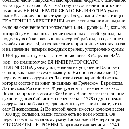
большой части Лаврскими мастеровыми людьми, с довольною
им за труды платою. А в 1767 году, по состоянии штатов по
имянному ЕЯ ИМПЕРАТОРСКАГО ВЕЛИЧЕСТВА указу
ныне благополучно царствующия Государыни Императрицы
ЕКАТЕРИНЫ АЛЕКСЕЕВНЫ из коллегии экономии выдано
1
было на окончание той колокольни 13843 рубли 68
/
коп., из
2
которой суммы на позлащение некоторых частей купола, на
подмазку всей колокольни щекотурной работы, на сделание на
столбах капителей, и поставление в пристойных местах вазов,
и на зделание четырех всходных крылец, употреблено суммы
1
1
10301 рубль 25
/
коп. а за тем оставшияся 3542 рубли 43
/
4
4
коп., по имянному же ЕЯ ИМПЕРАТОРСКАГО
ВЕЛИЧЕСТВА указу употреблены на устроение Каличьей
башни, как выше о сем упомянуто. На оной колокольне 1) в
первом етаже содержится Лаврской семинарии библиотека,
которая состоит из книг, писанных на Греческом, Еврейском,
Латинском, Российском, Французском и Немецком языках.
Число их простирается до 3500 книг. В сие место по причине
сухости здания библиотека перенесена в 1778 году, а прежде
содержана она была под дворцом в наугольной палате, что в
саду Писаревском. 2) Во второй части имеется колокол весом
4000 пуд, большой, какой только есть во всей России. Он
перелит был по имянному указу Государыни Императрицы
ЕЛИСАВЕТЫ ПЕТРОВНЫ Лаврским иждивением в 1746