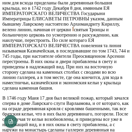
ним для всхода приделаны были деревянныя большия
крыльца, но в 1742 году Декабря 8 дня, имянным ЕЯ
ИМПЕРАТОРСКАГО ВЕЛИЧЕСТВА Государыни
Императрицы ЕЛИСАВЕТЫ ПЕТРОВНЫ указом, данным
бывшему Лаврскому настоятелю Архимандриту Кириллу,
велено линию, начиная от церкви
святыя Троицы и
больничную церковь по усмотрению и разсуждению, как
наилучше, перестроить. По силе котораго ЕЯ
ИМПЕРАТОРСКАГО ВЕЛИЧЕСТВА повеления та линия
называемая Казначейская, в последовавшие по том 1743, 744 и
745 годы, при настоятеле обители Преосвященном Арсении
перестроены. В них окны и двери прибавлены в свету и
приведены в надлежащий вид. При них на восточную
сторону сделана на каменных столбах с сводами во всю
линию галлерея, а в том месте, где она кончится, для хода в
наместничьи, казначейския и экономския кельи у крыльца
сделана каменная башня.
В 1746 году Маия 17 дня был великой пожар, который зачался
сперва в доме Лаврскаго слуги Варлаамова, и от котораго, как
на ограде деревянная кровля с кровлями башенными, так все
братския кельи, что в них было деревяннаго, погорели. После
сего случая те кельи возобновлены, и приведены все уже в
надлежащий вид, и в них окны в свету прибавлены, а с
наружи на монастырь сделаны галлереи деревянныя на