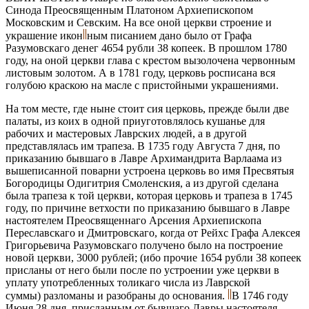
Синода Преосвященным Платоном Архиепископом
Московским и Севским. На все оной церкви строение и
украшение икон
ным писанием дано было от Графа
Разумовскаго денег 4654 рубли 38 копеек. В прошлом 1780
году, на оной церкви глава с крестом вызолочена червонным
листовым золотом. А в 1781 году, церковь росписана вся
голубою краскою на масле с пристойными украшениями.
На том месте, где ныне стоит сия церковь, прежде были две
палаты, из коих в одной приуготовлялось кушанье для
рабочих и мастеровых Лаврских людей, а в другой
представлялась им трапеза. В 1735 году Августа 7 дня, по
приказанию бывшаго в Лавре Архимандрита Варлаама из
вышеписанной поварни устроена церковь во имя Пресвятыя
Богородицы Одигитрия Смоленския, а из другой сделана
была трапеза к той церкви, которая церковь и трапеза в 1745
году, по причине ветхости по приказанию бывшаго в Лавре
настоятелем Преосвященнаго Арсения Архиепископа
Переславскаго и Дмитровскаго, когда от Рейхс Графа Алексея
Григорьевича Разумовскаго получено было на построение
новой церкви, 3000 рублей; (ибо прочие 1654 рубли 38 копеек
присланы от него были после по устроении уже церкви в
уплату употребленных толикаго числа из Лаврской
суммы) разломаны и разобраны до основания.
В 1746 году
Июня 28 дня, присланным от бывшаго Лавры настоятеля