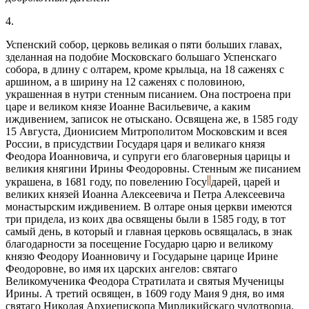
4.
Успенский собор, церковь великая о пяти больших главах,
зделанная на подобие Московскаго большаго Успенскаго
собора, в длину с олтарем, кроме крыльца, на 18 саженях с
аршином, а в ширину на 12 саженях с половиною,
украшенная в нутри стенным писанием. Она построена при
царе и великом князе Иоанне Васильевиче, а каким
иждивением, записок не отыскано. Освящена же, в 1585 году
15 Августа, Дионисием Митрополитом Московским и всея
России, в присудствии Государя царя и великаго князя
Феодора Иоанновича, и супруги его благоверныя царицы и
великия княгини Ирины Феодоровны. Стенным же писанием
украшена, в 1681 году, по повелению Госу
дарей, царей и
великих князей Иоанна Алексеевича и Петра Алексеевича
монастырским иждивением. В олтаре оныя церкви имеются
три придела, из коих два освящены были в 1585 году, в тот
самый день, в который и главная церковь освящалась, в знак
благодарности за посещение Государю царю и великому
князю Феодору Иоанновичу и Государыне царице Ирине
Феодоровне, во имя их царских ангелов: святаго
Великомученика Феодора Стратилата и святыя Мученицы
Ирины. А третий освящен, в 1609 году Маия 9 дня, во имя
святаго Николая Архиепископа Мирликийскаго чудотворца,