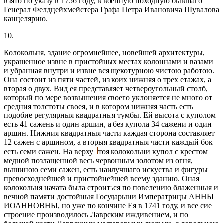
взято по указу в 1756 году, в военную походную бывшаго
Генерал Фелдцейхмейстера Графа Петра Ивановича Шувалова
канцелярию.
10.
Колокольня, здание огромнейшее, новейшей архитектуры,
украшенное извне в пристойных местах колоннами и вазами
и убранная внутри и извне вся щекотурною чистою работою.
Она состоит из пяти частей, из коих нижняя о трех етажах, а
вторая о двух. Вид ея представляет четвероугольный столб,
который по мере возвышения своего уклоняется не много от
средния толстоты своея, и в котором нижняя часть есть
подобие регулярныя квадратныя тумбы. Ей высота с куполом
есть 41 сажень и один аршин, а без купола 34 сажени и один
аршин. Нижния квадратныя части каждая сторона составляет
12 сажен с аршином, а вторыя квадратныя части каждый бок
есть семи сажен. На верху
тоя колокольни купол с крестом
медной позлащенной весь червонным золотом из огня,
вышиною семи сажен, есть наилучшаго искуства и фигуры
превосходнейшей и пристойнейшей всему зданию. Оная
колокольня начата была строиться по повелению блаженныя и
вечной памяти достойныя Государыни Императрицы АННЫ
ИОАННОВНЫ, но уже по кончине Ея в 1741 году, и все сие
строение производилось Лаврским иждивением, и по