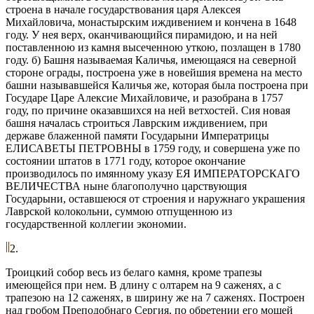
строена в начале государствования царя Алексея
Михайловича, монастырским иждивением и кончена в 1648
году. У нея верх, оканчивающийся пирамидою, и на ней
поставленною из камня высеченною уткою, позлащен в 1780
году. б) Башня называемая Каличья, имеющаяся на северной
стороне ограды, построена уже в новейшия времена на место
башни называвшейся Каличья же, которая была построена при
Государе Царе Алексие Михайловиче, и разобрана в 1757
году, по причине оказавшихся на ней ветхостей. Сия новая
башня началась строиться Лаврским иждивением, при
державе блаженной памяти Государыни Императрицы
ЕЛИСАВЕТЫ ПЕТРОВНЫ в 1759 году, и совершена уже по
состоянии штатов в 1771 году, которое окончание
производилось по имянному указу ЕЯ ИМПЕРАТОРСКАГО
ВЕЛИЧЕСТВА ныне благополучно царствующия
Государыни, оставшеюся от строения и наружнаго украшения
Лаврской колокольни, суммою отпущенною из
государственной коллегии экономии.
2.
Троицкий собор весь из белаго камня, кроме трапезы
имеющейся при нем. В длину с олтарем на 9 саженях, а с
трапезою на 12 саженях, в ширину же на 7 саженях. Построен
над гробом Преподобнаго Сергия, по обретении его мощей