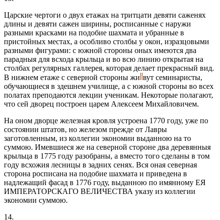
Царские чертоги о двух етажах на тритцати девяти саженях
длины и девяти сажен ширины, росписанные с наружи
разными красками на подобие шахмата и убранные в
пристойных местах, а особливо столбы у окон, изразцовыми
разными фигурами: с южной стороны оных имеются два
парадныя для всхода крыльца и во всю линию открытая на
столбах регулярных галлерея, которая делает прекрасный вид.
В нижнем етаже с северной стороны жи
вут семинаристы,
обучающиеся в здешнем училище, а с южной стороны во всех
полатах преподаются лекции ученикам. Некоторые полагают,
что сей дворец построен царем Алексеем Михайловичем.
На оном дворце железная кровля устроена 1770 году, уже по
состоянии штатов, но железом прежде от Лавры
заготовленным, из коллегии экономии выданною на то
суммою. Имевшиеся же на северной стороне два деревянныя
крыльца в 1775 году разобраны, а вместо того сделаны в том
году всхожия лесницы в задних сенях. Вся оная северная
сторона росписана на подобие шахмата и приведена в
надлежащий фасад в 1776 году, выданною по имянному ЕЯ
ИМПЕРАТОРСКАГО ВЕЛИЧЕСТВА указу из коллегии
экономии суммою.
14.