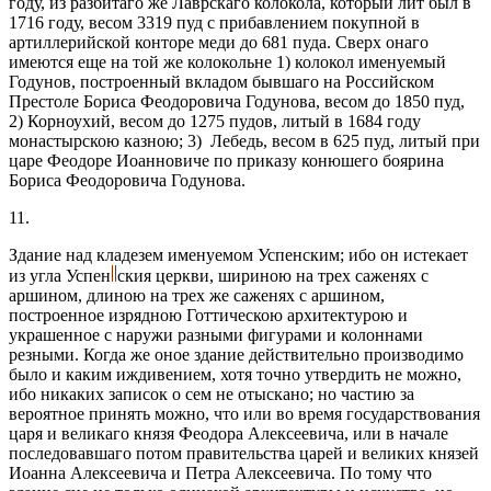
году, из разбитаго же Лаврскаго колокола, который лит был в
1716 году, весом 3319 пуд с прибавлением покупной в
артиллерийской конторе меди до 681 пуда. Сверх онаго
имеются еще на той же колокольне 1) колокол именуемый
Годунов, построенный вкладом бывшаго на Российском
Престоле Бориса Феодоровича Годунова, весом до 1850 пуд,
2) Корноухий, весом до 1275 пудов, литый в 1684 году
монастырскою казною; 3) Лебедь, весом в 625 пуд, литый при
царе Феодоре Иоанновиче по приказу конюшего боярина
Бориса Феодоровича Годунова.
11.
Здание над кладезем именуемом Успенским; ибо он истекает
из угла Успен
ския церкви, шириною на трех саженях с
аршином, длиною на трех же саженях с аршином,
построенное изрядною Готтическою архитектурою и
украшенное с наружи разными фигурами и колоннами
резными. Когда же оное здание действительно производимо
было и каким иждивением, хотя точно утвердить не можно,
ибо никаких записок о сем не отыскано; но частию за
вероятное принять можно, что или во время государствования
царя и великаго князя Феодора Алексеевича, или в начале
последовавшаго потом правительства царей и великих князей
Иоанна Алексеевича и Петра Алексеевича. По тому что