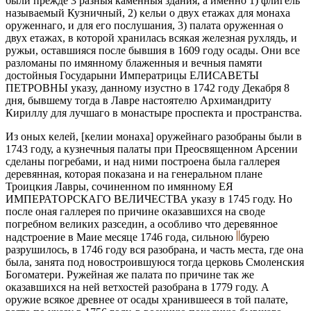
были прежде 3 разныя каменныя здания, а именно 1) флигель
называемый Кузничный, 2) кельи о двух етажах для монаха
оруженнаго, и для его послушания, 3) палата оруженная о
двух етажах, в которой хранилась всякая железная рухлядь, и
ружьи, оставшияся после бывшия в 1609 году осады. Они все
разломаны по имянному блаженныя и вечныя памяти
достойныя Государыни Императрицы ЕЛИСАВЕТЫ
ПЕТРОВНЫ указу, данному изустно в 1742 году Декабря 8
дня, бывшему тогда в Лавре настоятелю Архимандриту
Кириллу для лучшаго в монастыре проспекта и пространства.
Из оных келей, [келии монаха] оружейнаго разобраны были в
1743 году, а кузнечныя палаты при Преосвященном Арсении
сделаны погребами, и над ними построена была галлерея
деревянная, которая показана и на генеральном плане
Троицкия Лавры, сочиненном по имянному ЕЯ
ИМПЕРАТОРСКАГО ВЕЛИЧЕСТВА указу в 1745 году. Но
после оная галлерея по причине оказавшихся на своде
погребном великих разседин, а особливо что деревянное
надстроение в Маие месяце 1746 года, сильною
бурею
разрушилось, в 1746 году вся разобрана, и часть места, где она
была, занята под новостроившуюся тогда церковь Смоленския
Богоматери. Ружейная же палата по причине так же
оказавшихся на ней ветхостей разобрана в 1779 году. А
оружие всякое древнее от осады хранившееся в той палате,