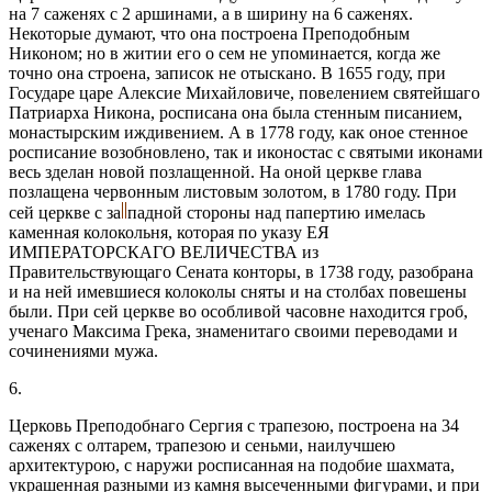
на 7 саженях с 2 аршинами, а в ширину на 6 саженях.
Некоторые думают, что она построена Преподобным
Никоном; но в житии его о сем не упоминается, когда же
точно она строена, записок не отыскано. В 1655 году, при
Государе царе Алексие Михайловиче, повелением святейшаго
Патриарха Никона, росписана она была стенным писанием,
монастырским иждивением. А в 1778 году, как оное стенное
росписание возобновлено, так и иконостас с святыми иконами
весь зделан новой позлащенной. На оной церкве глава
позлащена червонным листовым золотом, в 1780 году. При
сей церкве с за
падной стороны над папертию имелась
каменная колокольня, которая по указу ЕЯ
ИМПЕРАТОРСКАГО ВЕЛИЧЕСТВА из
Правительствующаго Сената конторы, в 1738 году, разобрана
и на ней имевшиеся колоколы сняты и на столбах повешены
были. При сей церкве во особливой часовне находится гроб,
ученаго Максима Грека, знаменитаго своими переводами и
сочинениями мужа.
6.
Церковь Преподобнаго Сергия с трапезою, построена на 34
саженях с олтарем, трапезою и сеньми, наилучшею
архитектурою, с наружи росписанная на подобие шахмата,
украшенная разными из камня высеченными фигурами, и при