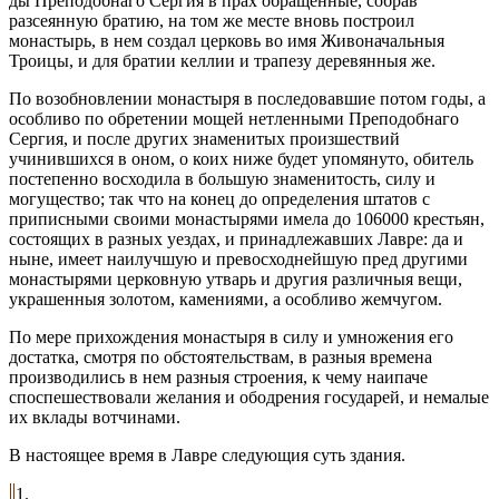
ды Преподобнаго Сергия в прах обращенные, собрав
разсеянную братию, на том же месте вновь построил
монастырь, в нем создал церковь во имя Живоначальныя
Троицы, и для братии келлии и трапезу деревянныя же.
По возобновлении монастыря в последовавшие потом годы, а
особливо по обретении мощей нетленными Преподобнаго
Сергия, и после других знаменитых произшествий
учинившихся в оном, о коих ниже будет упомянуто, обитель
постепенно восходила в большую знаменитость, силу и
могущество; так что на конец до определения штатов с
приписными своими монастырями имела до 106000 крестьян,
состоящих в разных уездах, и принадлежавших Лавре: да и
ныне, имеет наилучшую и превосходнейшую пред другими
монастырями церковную утварь и другия различныя вещи,
украшенныя золотом, камениями, а особливо жемчугом.
По мере прихождения монастыря в силу и умножения его
достатка, смотря по обстоятельствам, в разныя времена
производились в нем разныя строения, к чему наипаче
споспешествовали желания и ободрения государей, и немалые
их вклады вотчинами.
В настоящее время в Лавре следующия суть здания.
1.