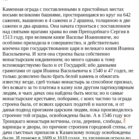
Каменная ограда с поставленными в пристойных местах
восьми великими башнями, простирающаяся во круг на 642
саженях, вышиною в 4 сажени и 2 аршина, толщиною в две
сажени и два аршина. Она начата строиться с поставлением
над святыми вратами храма во имя Преподобнаго Сергия в
1513 году, при великом князе Василье Иоанновиче, но
особливо приходила в совершенство, и действительно
кончена при государствовании царя и великаго князя Иоанна
Васильевича. И хотя она строена была собственно
монастырским иждивением; но много однако к тому
вспомоществуемо было и от Государей; ибо данными
грамотами от царя Иоанна Васильевича в 1540 и 47 годех, не
только дозволено было брать белой камень и обжигать
известку везде, гдеб только монастырь за способное признал,
без всякаго за то платежа в казну или другим партикулярным
людям, в чьих дачах она найдена быть могла; но и самые
монастырские крестьяне, поборами, с коих частию та ограда
строена была, от всяких царских податей и налогов, и от
данья подвод проезжим царским людям, пока производилось
строение той ограды, освобождены были. А в 1546 году все
Троицкаго монастыря вотчины, села, деревни, слободы,
варницы и дворы, по причине строения городовой стены, от
дачи съестных припасов к Казанскому походу освобождены
были. И понеже в 1609 и 1610 годах, та зделанная ограда во