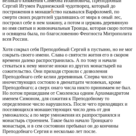
великаго княжения Симеона Иоанновича, Преподобный
Сергий Игумен Радонежский чудотворец, который до
пострижения в монаше
ство назывался Варфоломей, по
смерти своих родителей удалившись от мира в оный лес,
построил себе в нем хижину, а потом и церковь деревянную
во имя святыя и живоначальныя Троицы, которая скоро потом
и освящена была, по благословению Феогноста Митрополита
всея России.
Хотя сокрыл себя Преподобный Сергий в пустыню, но не мог
сокрыть своего имени. Слава о святости жития его в скором
времени далеко распространилась. А по тому и начали
стекаться к нему многие иноки из других монастырей на
сожительство. Они приходя строили с дозволения
Преподобнаго себе келии деревянныя. Сперва число
иночествующих состояло в двенатцати человеках, кроме
Преподобнаго; а сверх онаго числа никто принимаем не был.
Но потом пришедшим от Смоленска одним Архимандритом
именем Симоном, для сожития к Преподобному то
определенное число нарушилось. После чего приходящих и
поселяющихся монашествующих число день от дня
умножалось; а по мере умножения их разпространялся и
монастырь строением. Такое было начало Троицкаго
монастыря, и в сем состоянии пребывал он до кончины
Преподобнаго Сергия и несколько лет после.