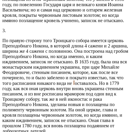
году, по повелению Государя царя и великаго князя Иоанна
Васильевича; но и самая над церковию и олтарем железная
кровля, покрыты червонным листовым золотом; но когда
имянно позлащение кровель учинено, записок не отыскано.
3.
По правую сторону того Троицкаго собора имеется церковь
Преподобнаго Никона, в которой длина 4 сажени и 2 аршина,
ширина же 4 сажени с половиною. Она построена над гробом
Преподобнаго Никона, но когда именно, и каким
иждивением, записок не отыскано. В 1635 году, была она вся
монастырским иждивением украшена, при царе Михайле
Феодоровиче, стенным писанием, которое, как после все
почернело, то и было забелено и покрыто известью, так что
того расписания никакого вида не
оставалось. Но в 1779
году, как вся оная церковь внутри вновь украшена стенным
писанием, и из вне росписана мрамором под один вид к
Троицкому собору, так же в ней иконостас и рака
Преподобнаго Никона, зделаны новыя и позлащены по
полименту червонным золотом. На оной церкве, глава и
кровля позлащены червонным золотом, но когда имянно, и
каким иждивением, записок не отыскано. Оная глава в
прошлом 1780 году, вся вновь позлащена подаянием от
доброхотных дателей.