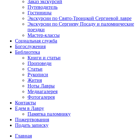
Заказ экскурсий
Путеводитель
Гостиницы
Экскурсии по Свято-Троицкой Сергиевой лавре
Экскурсии по Сергиеву Посаду и паломнические
поездки
Мастер-классы
Социальная служба
Богослужения
Библиотека
Книги и статьи
Проповеди
Статьи
Рукописи
Жития
Ноты Лавры
Медиагалерея
Фотогалерея
Контакты
Едем в Лавру
Памятка паломнику
Пожертвования
Подать записку
Главная