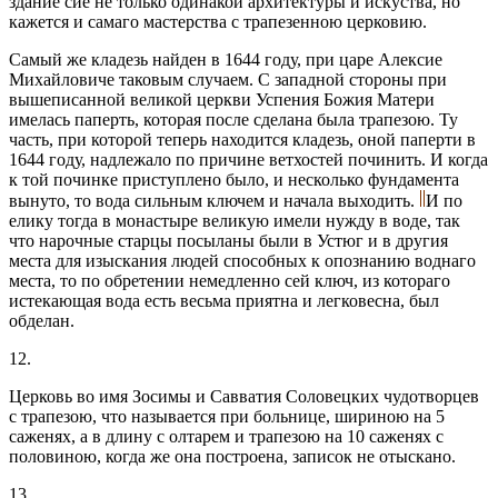
здание сие не только одинакой архитектуры и искуства, но
кажется и самаго мастерства с трапезенною церковию.
Самый же кладезь найден в 1644 году, при царе Алексие
Михайловиче таковым случаем. С западной стороны при
вышеписанной великой церкви Успения Божия Матери
имелась паперть, которая после сделана была трапезою. Ту
часть, при которой теперь находится кладезь, оной паперти в
1644 году, надлежало по причине ветхостей починить. И когда
к той починке приступлено было, и несколько фундамента
вынуто, то вода сильным ключем и начала выходить.
И по
елику тогда в монастыре великую имели нужду в воде, так
что нарочные старцы посыланы были в Устюг и в другия
места для изыскания людей способных к опознанию воднаго
места, то по обретении немедленно сей ключ, из котораго
истекающая вода есть весьма приятна и легковесна, был
обделан.
12.
Церковь во имя Зосимы и Савватия Соловецких чудотворцев
с трапезою, что называется при больнице, шириною на 5
саженях, а в длину с олтарем и трапезою на 10 саженях с
половиною, когда же она построена, записок не отыскано.
13.