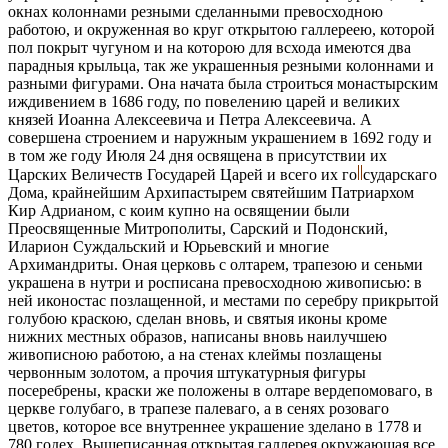
окнах колоннами резными сделанными превосходною
работою, и окруженная во круг открытою галлереею, которой
пол покрыт чугуном и на которою для всхода имеются два
парадныя крыльца, так же украшенныя резными колоннами и
разными фигурами. Она начата была строиться монастырским
иждивением в 1686 году, по повелению царей и великих
князей Иоанна Алексеевича и Петра Алексеевича. А
совершена строением и наружным украшением в 1692 году и
в том же году Июля 24 дня освящена в присутствии их
Царских Величеств Государей Царей и всего их го
сударскаго
Дома, крайнейшим Архипастырем святейшим Патриархом
Кир Адрианом, с коим купно на освящении были
Преосвященные Митрополиты, Сарский и Подонский,
Иларион Суждальский и Юрьевский и многие
Архимандриты. Оная церковь с олтарем, трапезою и сеньми
украшена в нутри и росписана превосходною живописью: в
ней иконостас позлащенной, и местами по серебру прикрытой
голубою краскою, сделан вновь, и святыя иконы кроме
нижних местных образов, написаны вновь наилучшею
живописною работою, а на стенах клеймы позлащены
червонным золотом, а прочия штукатурныя фигуры
посеребрены, краски же положены в олтаре вердепомоваго, в
церкве голубаго, в трапезе палеваго, а в сенях розоваго
цветов, которое все внутреннее украшение зделано в 1778 и
780 годех. Вышеписанная открытая галлерея окружающая все