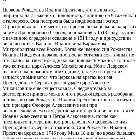
Церковь Рождества Иоанна Предтечи, что на вратах,
шириною на 7 саженях с половиною, а длиною на 9 саженях и
с галлереею. Она построена была иждивением господ
Строгоновых на том месте, где прежде была церковь на вратах
во имя Преподобнаго Сергия, основанная в 1513 году,
купно
с каменною оградою и освящена в 1514 году, в присудствии
великаго князя Василиа Иоанновича Варлаамом
Митрополитом всея России. Когда же именно сия Рождества
Иоанна Предтечи церковь построена, хотя записок точных не
отыскано, за известное однако же положить можно, что после
уже кончины царя Алексея Михайловича. Ибо в Лаврском
рукописном церковном обиходнике, так же и в прежних
записях упоминается, что церковь на вратах во имя
Преподобнаго Сергия при Государе царе Алексие
Михайловиче еще существовала. Следовательно за
достоверное принять можно, что прежняя церковь разобрана,
и новая во имя Рождества Иоанна Предтечи строиться начата,
или при царе Феодоре Алексеевиче или при
воспоследовавшем государствовании царей и великих князей
Иоанна Алексеевича и Петра Алексеевича, после как
предприято намерение построить великую церковь во имя
Преподобнаго Сергия с трапезою. Сия Рождества Иоанна
Предтечи церковь в 1746 году Маия 18 дня, во время бывшаго
в Лавре великаго пожара со всею утварию и украшением