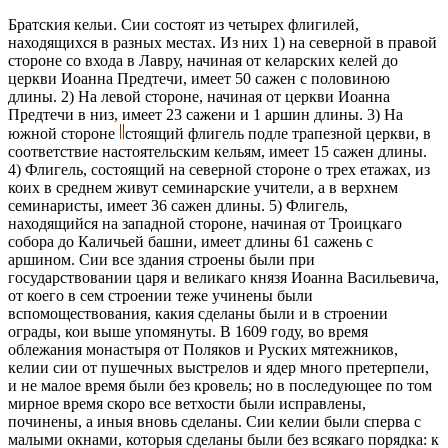
Братския кельи. Сии состоят из четырех флигилей,
находящихся в разных местах. Из них 1) на северной в правой
стороне со входа в Лавру, начиная от келарских келей до
церкви Иоанна Предтечи, имеет 50 сажен с половиною
длины. 2) На левой стороне, начиная от церкви Иоанна
Предтечи в низ, имеет 23 сажени и 1 аршин длины. 3) На
южной стороне
стоящий флигель подле трапезной церкви, в
соответствие настоятельским кельям, имеет 15 сажен длины.
4) Флигель, состоящий на северной стороне о трех етажах, из
коих в среднем живут семинарские учители, а в верхнем
семинаристы, имеет 36 сажен длины. 5) Флигель,
находящийся на западной стороне, начиная от Троицкаго
собора до Каличьей башни, имеет длины 61 сажень с
аршином. Сии все здания строены были при
государствовании царя и великаго князя Иоанна Васильевича,
от коего в сем строении теже учинены были
вспомоществования, какия сделаны были и в строении
ограды, кои выше упомянуты. В 1609 году, во время
облежания монастыря от Поляков и Руских мятежников,
келии сии от пушечных выстрелов и ядер много претерпели,
и не малое время были без кровель; но в последующее по том
мирное время скоро все ветхости были исправлены,
починены, а иныя вновь сделаны. Сии келии были сперва с
малыми окнами, которыя сделаны были без всякаго порядка: к