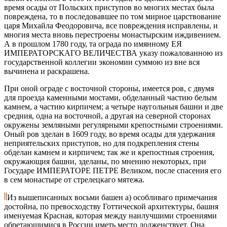
время осады от Польских приступов во многих местах была
повреждена, то в последовавшее по том мирное царствование
царя Михайла Феодоровича, все повреждения исправлены, и
многия места вновь перестроены монастырским иждивением.
А в прошлом 1780 году, та ограда по имянному ЕЯ
ИМПЕРАТОРСКАГО ВЕЛИЧЕСТВА указу пожалованною из
государственной коллегии экономии суммою из вне вся
вычинена и раскрашена.
При оной ограде с восточной стороны, имеется ров, с двумя
для проезда каменными мостами, обделанный частию белым
камнем, а частию кирпичем; а четыре наугольныя башни и две
средния, одна на восточной, а другая на северной сторонах
окружены земляными регулярными крепостными строениями.
Оный ров зделан в 1609 году, во время осады для удержания
неприятельских приступов, но для подкрепления стены
обделан камнем и кирпичем; так же и крепостныя строения,
окружающия башни, зделаны, по мнению некоторых, при
Государе ИМПЕРАТОРЕ ПЕТРЕ Великом, после спасения его
в сем монастыре от стрелецкаго мятежа.
Из вышеписанных восьми башен а) особливаго примечания
достойна, по превосходству Готтической архитектуры, башня
именуемая Красная, которая между наилучшими строениями
обретающимися в России иметь место долженствует. Она