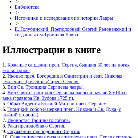
>
Библиотека
>
Источники и исследования по истории Лавры
>
Е. Голубинский. Преподобный Сергий Радонежский и
созданная им Троицкая Лавра
Иллюстрации в книге
1.
Кожаные сандалии преп. Сергия, бывшия 30 лет на ногах
его во гробе.
2.
Иконы: преч. Богородицы Одигитрии и свят. Николая
"моления" (келейныя) преп. Сергия.
3.
Вид Св. Троицкия Сергиевы лавры.
4.
Вид Свято-Троицкия Сергиевы лавры в начале XVIII-го
века (гравюра Ив. Зубова 1725 г.).
5.
Образ Видения Божией Матери преп. Сергием.
6.
Троицкий собор и церкви преп. Никона и Св. Духа (с
южной стороны).
7.
Иконостас Троицкаго собора.
8.
Рака преподобнаго Сергия.
9.
Служебник преподобнаго Сергия.
10.
Священническая риза и епитрахиль преп. Сергия (темно-