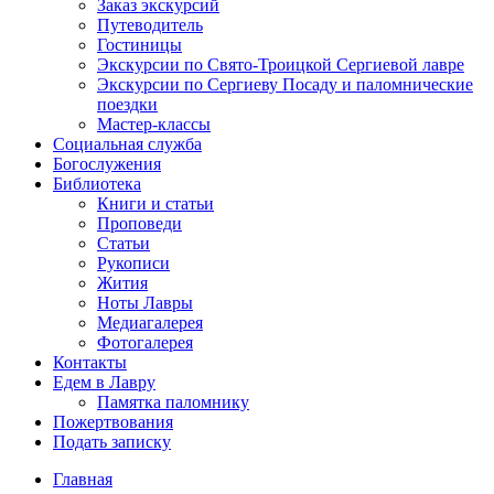
Заказ экскурсий
Путеводитель
Гостиницы
Экскурсии по Свято-Троицкой Сергиевой лавре
Экскурсии по Сергиеву Посаду и паломнические
поездки
Мастер-классы
Социальная служба
Богослужения
Библиотека
Книги и статьи
Проповеди
Статьи
Рукописи
Жития
Ноты Лавры
Медиагалерея
Фотогалерея
Контакты
Едем в Лавру
Памятка паломнику
Пожертвования
Подать записку
Главная