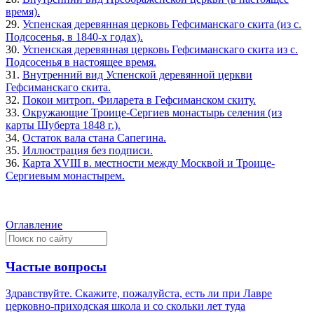
время).
29.
Успенская деревянная церковь Гефсиманскаго скита (из с.
Подсосенья, в 1840-х годах).
30.
Успенская деревянная церковь Гефсиманскаго скита из с.
Подсосенья в настоящее время.
31.
Внутренний вид Успенской деревянной церкви
Гефсиманскаго скита.
32.
Покои митроп. Филарета в Гефсиманском скиту.
33.
Окружающие Троице-Сергиев монастырь селения (из
карты Шуберта 1848 г.).
34.
Остаток вала стана Сапегина.
35.
Иллюстрация без подписи.
36.
Карта XVIII в. местности между Москвой и Троице-
Сергиевым монастырем.
Оглавление
Частые вопросы
Здравствуйте. Скажите, пожалуйста, есть ли при Лавре
церковно-приходская школа и со скольки лет туда