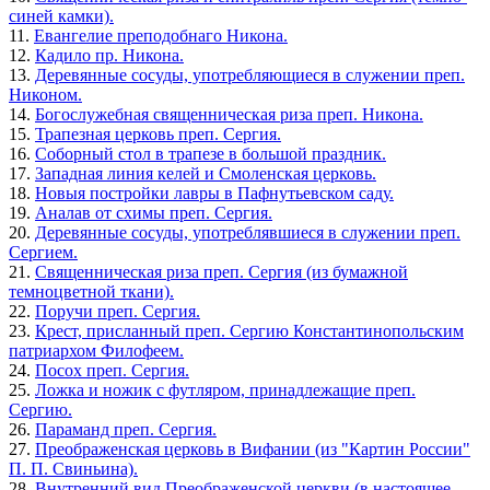
синей камки).
11.
Евангелие преподобнаго Никона.
12.
Кадило пр. Никона.
13.
Деревянные сосуды, употребляющиеся в служении преп.
Никоном.
14.
Богослужебная священническая риза преп. Никона.
15.
Трапезная церковь преп. Сергия.
16.
Соборный стол в трапезе в большой праздник.
17.
Западная линия келей и Смоленская церковь.
18.
Новыя постройки лавры в Пафнутьевском саду.
19.
Аналав от схимы преп. Сергия.
20.
Деревянные сосуды, употреблявшиеся в служении преп.
Сергием.
21.
Священническая риза преп. Сергия (из бумажной
темноцветной ткани).
22.
Поручи преп. Сергия.
23.
Крест, присланный преп. Сергию Константинопольским
патриархом Филофеем.
24.
Посох преп. Сергия.
25.
Ложка и ножик с футляром, принадлежащие преп.
Сергию.
26.
Параманд преп. Сергия.
27.
Преображенская церковь в Вифании (из "Картин России"
П. П. Свиньина).
28.
Внутренний вид Преображенской церкви (в настоящее