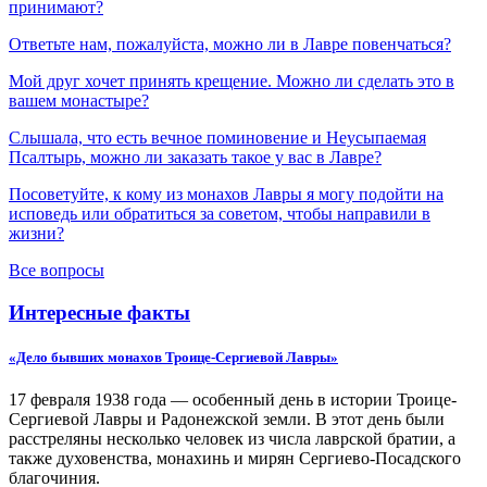
принимают?
Ответьте нам, пожалуйста, можно ли в Лавре повенчаться?
Мой друг хочет принять крещение. Можно ли сделать это в
вашем монастыре?
Слышала, что есть вечное поминовение и Неусыпаемая
Псалтырь, можно ли заказать такое у вас в Лавре?
Посоветуйте, к кому из монахов Лавры я могу подойти на
исповедь или обратиться за советом, чтобы направили в
жизни?
Все вопросы
Интересные факты
«Дело бывших монахов Троице-Сергиевой Лавры»
17 февраля 1938 года — особенный день в истории Троице-
Сергиевой Лавры и Радонежской земли. В этот день были
расстреляны несколько человек из числа лаврской братии, а
также духовенства, монахинь и мирян Сергиево-Посадского
благочиния.