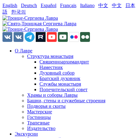
English
Deutsch
Español
Français
Italiano
中文
中文
日本
語
한국의
О Лавре
Структура монастыря
Священноархимандрит
Наместник
Духовный собор
Братский духовник
Службы монастыря
Попечительский совет
Храмы и соборы Лавры
Башни, стены и служебные строения
Подворья и скиты
Мастерские
Гостиницы
Трапезные
Издательство
Экскурсии