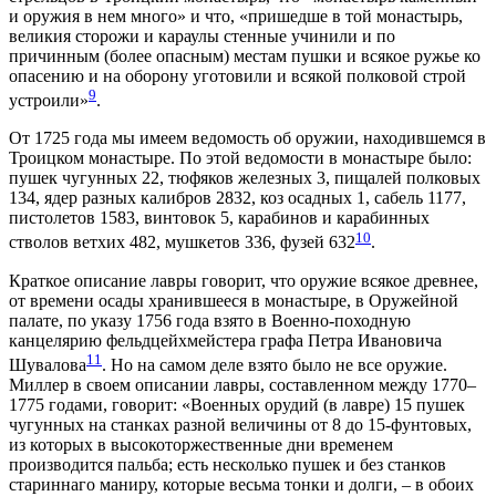
и оружия в нем много» и что, «пришедше в той монастырь,
великия сторожи и караулы стенные учинили и по
причинным (более опасным) местам пушки и всякое ружье ко
опасению и на оборону уготовили и всякой полковой строй
9
устроили»
.
От 1725 года мы имеем ведомость об оружии, находившемся в
Троицком монастыре. По этой ведомости в монастыре было:
пушек чугунных 22, тюфяков железных 3, пищалей полковых
134, ядер разных калибров 2832, коз осадных 1, сабель 1177,
пистолетов 1583, винтовок 5, карабинов и карабинных
10
стволов ветхих 482, мушкетов 336, фузей 632
.
Краткое описание лавры говорит, что оружие всякое древнее,
от времени осады хранившееся в монастыре, в Оружейной
палате, по указу 1756 года взято в Военно-походную
канцелярию фельдцейхмейстера графа Петра Ивановича
11
Шувалова
. Но на самом деле взято было не все оружие.
Миллер в своем описании лавры, составленном между 1770–
1775 годами, говорит: «Военных орудий (в лавре) 15 пушек
чугунных на станках разной величины от 8 до 15-фунтовых,
из которых в высокоторжественные дни временем
производится пальба; есть несколько пушек и без станков
стариннаго маниру, которые весьма тонки и долги, – в обоих