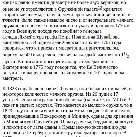
концах равно имеют в диаметре не более двух вершков, но
12
оные не употребляются; в Оружейной палате
хранятся
старинные шлемы, колчуги, мечи чрезвычайной величины и
тяжести; было также немалое число и огнестрельнаго мелкаго
оружия, но оное все почти взято по указу в прошлом 1756-м
году в Военную походную покойнаго генерала
фельдцейхмейстера графа Петра Ивановича Шува
лова
канцелярию». В одном деле Лаврского архива 1767 года
говорится, что к приезду императрицы приготовлялось
1
пороху на 500 выстрелов, считая на каждый выстрел по 1
/
2
фунта. В описании посещения лавры императрицею
Екатериною в 1775 году говорится, что Ее Величество
вступила в лавру при колокольном звоне и 101 пушечном
выстреле.
К 1823 году было в лавре 20 пушек, или больших пищалей, и
некоторое количество мелкого оружия. Из 20 пушек 17
употреблены на ограждение обелиска (см. ниже, гл. VIII) и 3
лежат в святых воротах. Что касается до мелкого оружия, то в
1829 году по приказу императора Николая две сабли и седло,
принадлежавшие Пожарскому и Минину, сданы для хранения
в Московскую Оружейную Палату; ружья, бердыши, кольчуги
и локотник от латы сданы в Кремлевскую экспедицию для
отсылки в Петербург, к министру императорского двора. В