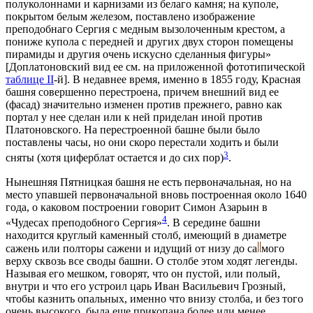
полуколоннами и карнизами из белаго камня; на куполе,
покрытом белым железом, поставлено изображение
преподобнаго Сергия с медным вызолоченным крестом, а
пониже купола с передней и других двух сторон помещены
пирамиды и другия очень искусно сделанныя фигуры»
[Доплатоновский вид ее см. на приложенной фототипической
таблице II
-й]. В недавнее время, именно в 1855 году, Красная
башня совершенно перестроена, причем внешний вид ее
(фасад) значительно изменен против прежнего, равно как
портал у нее сделан или к ней приделан иной против
Платоновского. На перестроенной башне были было
поставлены часы, но они скоро перестали ходить и были
3
сняты (хотя циферблат остается и до сих пор)
.
Нынешняя Пятницкая башня не есть первоначальная, но на
место упавшей первоначальной вновь построенная около 1640
года, о каковом построении говорит Симон Азарьин в
4
«Чудесах преподобного Сергия»
. В середине башни
находится круглый каменный столб, имеющий в диаметре
сажень или полторы сажени и идущий от низу до са
мого
верху сквозь все своды башни. О столбе этом ходят легенды.
Называя его мешком, говорят, что он пустой, или полый,
внутри и что его устроил царь Иван Васильевич Грозный,
чтобы казнить опальных, именно что внизу столба, и без того
очень высокого, была еще прикопана более или менее