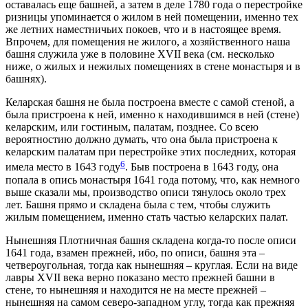
оставалась еще башней, а затем в деле 1780 года о перестройке
ризницы упоминается о жилом в ней помещении, именно тех
же летних наместничьих покоев, что и в настоящее время.
Впрочем, для помещения не жилого, а хозяйственного наша
башня служила уже в половине ХVII века (см. несколько
ниже, о жилых и нежилых помещениях в стене монастыря и в
башнях).
Келарская башня не была построена вместе с самой стеной, а
была пристроена к ней, именно к находившимся в ней (стене)
келарским, или гостиным, палатам, позднее. Со всею
вероятностию должно думать, что она была пристроена к
келарским палатам при перестройке этих последних, которая
6
имела место в 1643 году
. Быв построена в 1643 году, она
попала в опись монастыря 1641 года потому, что, как немного
выше сказали мы, производство описи тянулось около трех
лет. Башня прямо и складена была с тем, чтобы служить
жилым помещением, именно стать частью келарских палат.
Нынешняя Плотничная башня складена когда-то после описи
1641 года, взамен прежней, ибо, по описи, башня эта –
четвероугольная, тогда как нынешняя – круглая. Если на виде
лавры ХVII века верно показано место прежней башни в
стене, то нынешняя и находится не на месте прежней –
нынешняя на самом северо-западном углу, тогда как прежняя