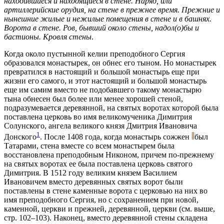
находившиеся и находящиеся в стене. Наряд, или
артиллерийские орудия, на стене в прежнее время. Прежние и
нынешние жилые и нежилые помещения в стене и в башнях.
Ворота в стене. Ров, бывший около стены, надол(о)бы и
бастионы. Кровля стены
.
Когда около пустынной келии преподобного Сергия
образовался монастырек, он обнес его тыном. Но монастырек
превратился в настоящий и большой монастырь еще при
жизни его самого, и этот настоящий и большой монастырь
еще им самим вместо не подобавшего такому монастырю
тына обнесен был более или менее хорошей стеной,
подразумевается деревянной, на святых воротах которой была
поставлена церковь во имя великомученика Димитрия
Солунского, ангела великого князя Дмитрия Ивановича
1
Донского
. После 1408 года, когда монастырь сожжен
был
Татарами, стена вместе со всем монастырем была
восстановлена преподобным Никоном, причем по-прежнему
на святых воротах ее была поставлена церковь святого
Димитрия. В 1512 году великим князем Василием
Ивановичем вместо деревянных святых ворот были
поставлены в стене каменные ворота с церковью на них во
имя преподобного Сергия, но с сохранением при новой,
каменной, церкви и прежней, деревянной, церкви (см. выше,
стр. 102–103). Наконец, вместо деревянной стены складена