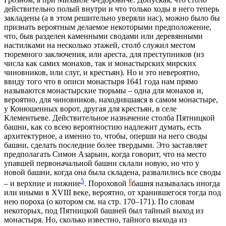
действительно полый внутри и что только ходы в него теперь
закладены (а в этом решительно уверяли нас), можно было бы
признать вероятным делаемое некоторыми предположение,
что, быв разделен каменными сводами или деревянными
настилками на несколько этажей, столб служил местом
тюремного заключения, или ареста, для преступников (из
числа как самих монахов, так и монастырских мирских
чиновников, или слуг, и крестьян). Но и это невероятно,
ввиду того что в описи монастыря 1641 года нам прямо
называются монастырские тюрьмы – одна для монахов и,
вероятно, для чиновников, находившаяся в самом монастыре,
у Конюшенных ворот, другая для крестьян, в селе
Клементьеве. Действительное назначение столба Пятницкой
башни, как со всею вероятностию надлежит думать, есть
архитектурное, а именно то, чтобы, оперши на него своды
башни, сделать последние более твердыми. Это заставляет
предполагать Симон Азарьин, когда говорит, что на место
упавшей первоначальной башни склали новую, но что у
новой башни, когда она была складена, развалились все своды
5
– и верхние и нижние
. Пороховой
башня называлась иногда
или иными в ХVIII веке, вероятно, от хранившегося тогда под
нею пороха (о котором см. на стр. 170–171). По словам
некоторых, под Пятницкой башней был тайный выход из
монастыря. Но, сколько известно, тайного выхода из