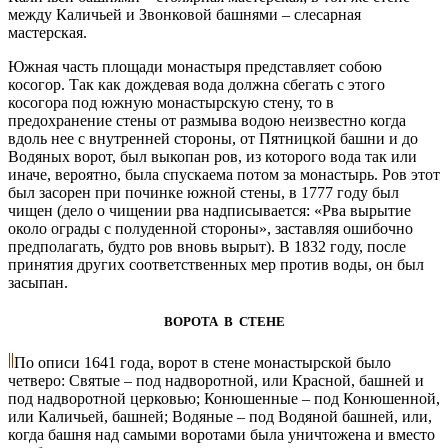
между Каличьей и Звонковой башнями – слесарная
мастерская.
Южная часть площади монастыря представляет собою
косогор. Так как дождевая вода должна сбегать с этого
косогора под южную монастырскую стену, то в
предохранение стены от размыва водою неизвестно когда
вдоль нее с внутренней стороны, от Пятницкой башни и до
Водяных ворот, был выкопан ров, из которого вода так или
иначе, вероятно, была спускаема потом за монастырь. Ров этот
был засорен при починке южной стены, в 1777 году был
чищен (дело о чищении рва надписывается: «Рва вырытие
около ограды с полуденной стороны», заставляя ошибочно
предполагать, будто ров вновь вырыт). В 1832 году, после
принятия других соответственных мер против воды, он был
засыпан.
ВОРОТА В СТЕНЕ
По описи 1641 года, ворот в стене монастырской было
четверо: Святые – под надворотной, или Красной, башней и
под надворотной церковью; Конюшенные – под Конюшенной,
или Каличьей, башней; Водяные – под Водяной башней, или,
когда башня над самыми воротами была уничтожена и вместо