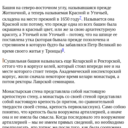
Башня на северо-восточном углу, называвшаяся прежде
Житничной, а теперь называемая Красной и Утичьей,
7
складена на месте прежней в 1650 году
. Называется она
Красной или потому, что прежде одна из всех башен была
окрашена в красный цвет, или же за свою архитектурную
красоту, а Утичьей или Уточьей – потому, что на шпице ее
поставлена утка (которая бывала прежде позолочена и
стрелянием в которую будто бы забавлялся Петр Великий во
8
время своего житья у Троицы)
.
Сушильная башня называлась еще Келарской и Ректорской,
оттого что в корпусе келей, который стоял впереди нее и на
месте которого стоит теперь Академический инспекторский
корпус, жили сначала некоторое время келари монастыря, а
потом ректоры Лаврской семинарии.
Монастырская стена представляла собой настоящую
крепостную стену, а монастырь со своей стеной представлял
собой настоящую крепость (и притом, по сравнительной
твердости своей стены, крепость первоклассную). Само собою
понятно, что крепость была вооружена артиллерией, а иначе
она и не имела бы смысла. Когда последовало это вооружение
артиллерией – мы не имеем прямых сведений, но необходимо
предполагать, что тотчас же после того, как была сооружена