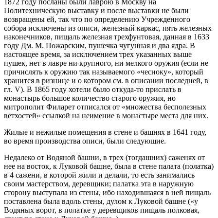
1872 году посланы были лаврою в Москву на
Политехническую выставку и после выставки не были
возвращены ей, так что по определению Учрежденного
собора исключены из описи, железный каркас, пять железных
наконечников, пищаль железная трехфунтовая, данная в 1633
году Дм. М. Пожарским, пушечка чугунная и два ядра. В
настоящее время, за исключением трех указанных выше
пушек, нет в лавре ни крупного, ни мелкого оружия (если не
причислять к оружию так называемого «чесноку», который
хранится в ризнице и о котором см. в описании последней, в
гл. V). В 1865 году хотели было откуда-то прислать в
монастырь большое количество старого оружия, но
митрополит Филарет отписался от «множества бесполезных
ветхостей» ссылкой на неимение в монастыре места для них.
Жилые и нежилые помещения в стене и башнях в 1641 году,
во время производства описи, были следующие.
Недалеко от Водяной башни, в трех (тогдашних) саженях от
нее на восток, к Луковой башне, была в стене палата (полатка)
в 4 сажени, в которой жили и делали, то есть занимались
своим мастерством, деревщики; палатка эта в наружную
сторону выступала из стены, ибо находившаяся в ней пищаль
поставлена была вдоль стены, дулом к Луковой башне («у
Водяных ворот, в полатке у деревщиков пищаль полковая,