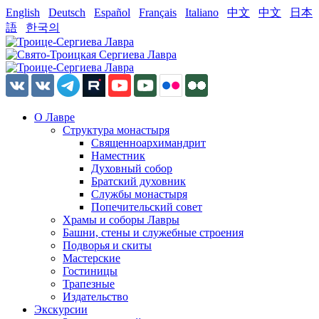
English
Deutsch
Español
Français
Italiano
中文
中文
日本
語
한국의
О Лавре
Структура монастыря
Священноархимандрит
Наместник
Духовный собор
Братский духовник
Службы монастыря
Попечительский совет
Храмы и соборы Лавры
Башни, стены и служебные строения
Подворья и скиты
Мастерские
Гостиницы
Трапезные
Издательство
Экскурсии