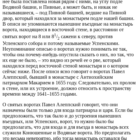
нее была поставлена новая рядом с ними, на углу подле
Водяной башни, и Пивные, а может быть, и никак не
называвшиеся, – под Пивной башней, ведшие на Пивной
двор, который находился за монастырем подле нашей башни.
В описи не упоминаются нынешние въездные на монастырь
ворота, находящиеся в восточной стене, в расстоянии от
1
святых ворот на 8 или 8
/
сажени к северу, против
2
Успенского собора и потому называемые Успенскими.
Неупоминание описью о воротах нужно понимать не так,
чтобы она почему-нибудь опустила сказать о них, но так, что
их еще не было, – это видно из речей ее о рве, который
находился перед восточной стеной монастыря и о котором
сейчас ниже. После описи ясно говорит о воротах Павел
Алеппский, бывший в монастыре с Антиохийским
патриархом Макарием в 1655 году. Следовательно, их пролом
в стене, или их устроение, должно относить к пространству
времени между 1641–1655 годами.
О святых воротах Павел Алеппский говорит, что они
назначены были только для входа патриарха и царя. Если бы
предположить, что так было и до устроения нынешних
въездных, или Успенских, ворот, то нужно было бы
предполагать, что для входа и для въезда в монастырь всех
служили Конюшенные и Водяные ворота. Но предполагать
это весьма невероятно, ибо тогда монастырь оставался бы