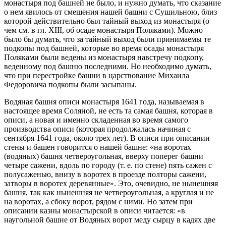
монастыря под башней не было, и нужно думать, что сказание
о нем явилось от смешения нашей башни с Сушильною, близ
которой действительно был тайный выход из монастыря (о
чем см. в гл. ХIII, об осаде монастыря Поляками). Можно
было бы думать, что за тайный выход были принимаемы те
подкопы под башней, которые во время осады монастыря
Поляками были ведены из монастыря навстречу подкопу,
веденному под башню последними. Но необходимо думать,
что при перестройке башни в царствование Михаила
Федоровича подкопы были засыпаны.
Водяная башня описи монастыря 1641 года, называемая в
настоящее время Соляной, не есть та самая башня, которая в
описи, а новая и именно складенная во время самого
производства описи (которая продолжалась начиная с
сентября 1641 года, около трех лет). В описи при описании
стены и башен говорится о нашей башне: «на воротах
(водяных) башня четвероугольная, вверху поперег башни
четыре сажени, вдоль по городу (т. е. по стене) пять сажен с
полусаженью, внизу в воротех в проезде полторы сажени,
затворы в воротех деревянные». Это, очевидно, не нынешняя
башня, так как нынешняя не четвероугольная, а круглая и не
на воротах, а сбоку ворот, рядом с ними. Но затем при
описании казны монастырской в описи читается: «в
наугольной башне от Водяных ворот меду сырцу в кадях две