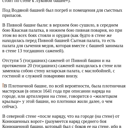
стоит по стене к Луковой башне»).
Под Водяной башней был погреб и помещения для съестных
припасов.
В Пивной башне были: в верхнем бою сушило, в середнем
бою Квасная палатка, в нижнем бою пивная поварня, но при
этом во всех боях стояли и орудия (как будто в стене же
находилась перед Пивной башней Сытная палата, то есть
палата для сычения медов, которая вместе с башней занимала
в стене 13 тогдашних саженей).
Отступя 5 (тогдашних) саженей от Пивной башни и на
протяжении 20 (тогдашних) саженей находилась в стене или
заменяла собою стену келарская палата, с маслобойней, с
гостиной и служней поварнями внизу.
В Плотничной башне, по всей вероятности, была плотничная
мастерская (в описи 1641 года при описании наряда на
городе, или артиллерии на стене, говорится о «жилетцком
крыльце» у этой башни, но плотники жили далее, о чем
сейчас).
В северной стене «после наряду, что на городе (на стене) от
Конюшенных ворот» (разумеется наряд среднего боя
Конюшенной башни, который был с боков ее на стене, ибо в