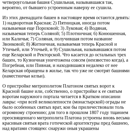
четвероугольная башня Сушильная, называвшаяся так,
вероятно, от бывшего устроенным наверху ее сушила.
Из этих двенадцати башен в настоящее время остаются девять:
1) надворотная Красная; 2) Пятницкая, иногда потом
называемая еще Пороховой; 3) Луковая; 4) Водяная,
называемая теперь Соляной; 5) Плотничная; 6) Конюшенная,
или Каличья; 7) Соляная, получившая потом название
Звонковой; 8) Житничная, называемая теперь Красной и
Утичьей, или Уточьей, и 9) Сушильная, называвшаяся потом
еще Келарской и Ректорской. Что касается до остальных трех
башен, то Кузничная уничтожена совсем (неизвестно когда), а
Погребная, или Пивная, и находившаяся недалеко от нее
Келарская обращены в жилье, так что уже не смотрят башнями
(наместничьи кельи).
О пристройке митрополитом Платоном святых ворот к
Красной башне или, собственно, о пристройке к ее святым
воротам наружного портала читается в Кратком описании
лавры: «при всей великолепности (монастырской) ограды не
было особенных святых врат, кои бы приличествовали толь
огромному строению; для того в прошлом 1807 году тщанием
преосвященнаго митрополита Платона устроены вновь весьма
красивыя святыя врата готической архитектуры пред башнею,
над вратами стоящею: снаружи оныя украшены