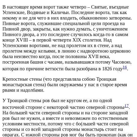
В настоящее время ворот также четверо – Святые, въездные
Успенские, Водяные и Каличьи. Последние ворота, так как
некому и не для чего в них входить, обыкновенно затворены.
Пивные ворота, служившие специальной цели проезда на
Пивной двор, закрыты, как нужно думать, с уничтожением
Пивного двора, а это последнее случилось когда-то в самом
конце ХVIII – в первой четверти ХIХ столетия. Над
Успенскими воротами, не над пролетом их в стене, а над
пролетом между кельями, в линию с надворотною церковию
была неизвестно когда, после половины ХVII века,
построенная башня с часами, называвшаяся потому Часовою,
16
которая по причине ветхости была разобрана в 1826 году
.
Крепостные стены (что представляла собою Троицкая
монастырская стена) были окружаемы у нас в старое время
рвами и надолбами.
У Троицкой стены ров был не кругом ее, а по одной
17
восточной стороне с некоторой частию северной стороны
.
На бoльшей части северной стороны и на стороне западной
ров был не нужен, а вместе и невозможен по естественным
условиям местности, потому что с бо(льшей части северной
стороны и со всей западной стороны монастырь стоит на
оврагах. С южной стороны ров мог бы быть прокопан (как он