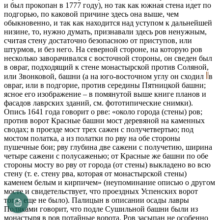
и был прокопан в 1777 году), но так как южная стена идет по
подгорью, по каковой причине здесь она выше, чем
обыкновенно, и так как находится над уступом к дальнейшей
низине, то, нужно думать, признавали здесь ров ненужным,
считая стену достаточно безопасною от приступов, или
штурмов, и без него. На северной стороне, на которую ров
несколько заворачивался с восточной стороны, он сведен был
в овраг, подходящий к стене монастырской против Соляной,
или Звонковой, башни (а на юго-восточном углу он сходил
в
овраг, или в подгорие, против середины Пятницкой башни;
ясное его изображение – в помянутой выше книге планов и
фасадов лаврских зданий, см. фототипические снимки).
Опись 1641 года говорит о рве: «около города (стены) ров;
против ворот Красные башни мост деревяной на каменных
сводах; в проезде мост трех сажен с получетвертью; под
мостом полатка, а из полатки по рву на обе стороны
пушечные бои; рву глубина две сажени с получетию, ширина
четыре сажени с полусаженью; от Красные же башни по обе
стороны мосту во рву от города (от стены) выкладено во всю
стену (т. е. стену рва, которая от монастырской стены)
каменем белым и кирпичем» (неупоминание описью о другом
мосте и свидетельствует, что проездных Успенских ворот
тогда еще не было). Палицын в описании осады лавры
Поляками говорит, что подле Сушильной башни были из
монастыря в ров потайные ворота. Ров засыпан не особенно