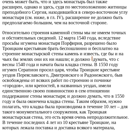
очень может быть, что и здесь монастырь был также
расширен, однако и здесь, судя по местоположению житницы
преподобного Сергия, находившейся в северо-восточном углу
монастыря (см. ниже, в гл. IV), расширение не должно быть
предполагаемо большим, чем на восточной стороне.
0тносительно строения каменной стены мы не имеем точных
и обстоятельных сведений. 12 марта 1540 года, вследствие
просьбы игумена монастыря Порфирия, разрешено было
Троицким крестьянам брать беспошлинно и бесплатно на
строение монастырской стены камень и известь, где бы и на
чьих бы землях они их ни нашли; и должно
думать, что с
весны 1540 года и начата была кладка стены. В 1550 году
игумен Серапион просил царя, чтобы Троицкие крестьяне
уездов Переяславского, Дмитровского и Радонежского, быв
освобождены от всяких работ по строению и починке
«городов», или крепостей, в названных уездах, имели
единственною своею повинностию в сем отношении
поддержание стены монастыря; и должно думать, что в 1550
году и была окончена кладка стены. Таким образом, нужно
полагать, что кладка была производима в течение 10 лет – для
такого монументального сооружения, как Троицкая
монастырская стена, это есть время очень непродолжительное.
В течение последних 4 лет из 10 крестьяне Троицкие, на
которых лежала поставка и доставка всякого материала,