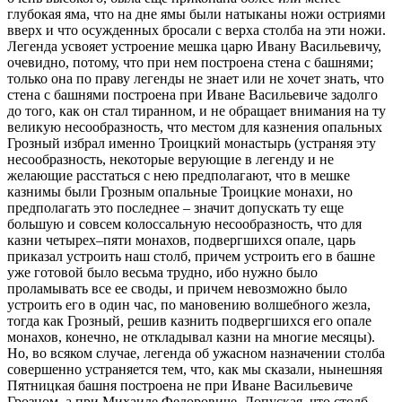
глубокая яма, что на дне ямы были натыканы ножи остриями
вверх и что осужденных бросали с верха столба на эти ножи.
Легенда усвояет устроение мешка царю Ивану Васильевичу,
очевидно, потому, что при нем построена стена с башнями;
только она по праву легенды не знает или не хочет знать, что
стена с башнями построена при Иване Васильевиче задолго
до того, как он стал тиранном, и не обращает внимания на ту
великую несообразность, что местом для казнения опальных
Грозный избрал именно Троицкий монастырь (устраняя эту
несообразность, некоторые верующие в легенду и не
желающие расстаться с нею предполагают, что в мешке
казнимы были Грозным опальные Троицкие монахи, но
предполагать это последнее – значит допускать ту еще
большую и совсем колоссальную несообразность, что для
казни четырех–пяти монахов, подвергшихся опале, царь
приказал устроить наш столб, причем устроить его в башне
уже готовой было весьма трудно, ибо нужно было
проламывать все ее своды, и причем невозможно было
устроить его в один час, по мановению волшебного жезла,
тогда как Грозный, решив казнить подвергшихся его опале
монахов, конечно, не откладывал казни на многие месяцы).
Но, во всяком случае, легенда об ужасном назначении столба
совершенно устраняется тем, что, как мы сказали, нынешняя
Пятницкая башня построена не при Иване Васильевиче
Грозном, а при Михаиле Федоровиче. Допуская, что столб