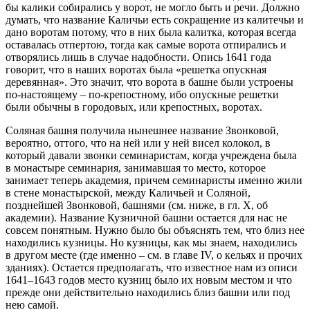
бы калики собирались у ворот, не могло быть и речи. Должно
думать, что название Каличьи есть сокращение из калитечьи и
дано воротам потому, что в них была калитка, которая всегда
оставалась отпертою, тогда как самые ворота отпирались и
отворялись лишь в случае надобности. Опись 1641 года
говорит, что в наших воротах была «решетка опускная
деревянная». Это значит, что ворота в башне были устроены
по-настоящему – по-крепостному, ибо опускные решетки
были обычны в городовых, или крепостных, воротах.
Соляная башня получила нынешнее название Звонковой,
вероятно, оттого, что на ней или у ней висел колокол, в
который давали звонки семинаристам, когда учреждена была
в монастыре семинария, занимавшая то место, которое
занимает теперь академия, причем семинаристы именно жили
в стене монастырской, между Каличьей и Соляной,
позднейшей Звонковой, башнями (см. ниже, в гл. X, об
академии). Название Кузничной башни остается для нас не
совсем понятным. Нужно было бы объяснять тем, что близ нее
находились кузницы. Но кузницы, как мы знаем, находились
в другом месте (где именно – см. в главе IV, о кельях и прочих
зданиях). Остается предполагать, что известное нам из описи
1641–1643 годов место кузниц было их новым местом и что
прежде они действительно находились близ башни или под
нею самой.