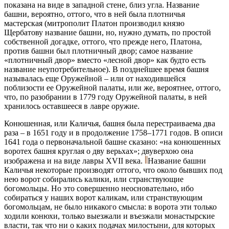
показана на виде в западной стене, близ угла. Название
башни, вероятно, оттого, что в ней была плотничья
мастерская (митрополит Платон производил князю
Щербатову название башни, но, нужно думать, по простой
собственной догадке, оттого, что прежде него, Платона,
против башни был плотничный двор; самое название
«плотничный двор» вместо «лесной двор» как будто есть
название неупотребительное). В позднейшее время башня
называлась еще Оружейной – или от находившейся
поблизости ее Оружейной палаты, или же, вероятнее, оттого,
что, по разобрании в 1779 году Оружейной палаты, в ней
хранилось оставшееся в лавре оружие.
Конюшенная, или Каличья, башня была перестраиваема два
раза – в 1651 году и в продолжение 1758–1771 годов. В описи
1641 года о первоначальной башне сказано: «на конюшенных
воротех башня круглая о дву верьхах»; двуверхою она
изображена и на виде лавры ХVII века.
Название башни
Каличья некоторые производят оттого, что около бывших под
нею ворот собирались калики, или странствующие
богомольцы. Но это совершенно неосновательно, ибо
собираться у наших ворот каликам, или странствующим
богомольцам, не было никакого смысла: в ворота эти только
ходили конюхи, только выезжали и въезжали монастырские
власти, так что ни о каких подачах милостыни, для которых