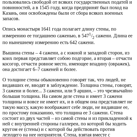
пользовались свободой от всяких государственных податей и
повинностей, а в 1545 году, когда предпринят был поход на
Казань, они освобождены были от сбора всяких военных
запасов.
Опись монастыря 1641 года полагает длину стены, по
1
измерению ее тогдашнею саженью, в 547
/
сажени. Длина ее
2
по нынешнему измерению есть 642 сажени.
Вышина стены – 4 сажени, а с южной и западной сторон, из
коих первая представляет собою подгорие, а вторая – отчасти
косогор, отчасти ровное место, имеющее впадину (овражек),
она достигает 6–7 саженей и более.
О толщине стены обыкновенно говорят так, что людей, не
видавших ее, вводят в заблуждение. Толщина стены, говорят,
3 сажени и более... 3 сажени, или 9 аршин, – это чрезвычайно
большая толщина. На самом деле стена и имеет 3 сажени
толщины и вовсе не имеет их, и в общем она представляет не
такую массу, какую воображают себе люди, не видавшие ее,
по простому показанию, что толщина ее 3 сажени. Стена
состоит из двух частей – из самой стены и из прикладенной к
ней с внутренней стороны галлереи, по которой бы ходить
кругом ее (стены) и с которой бы действовать против
лезущего на нее неприятеля. Стена, взятая вместе с