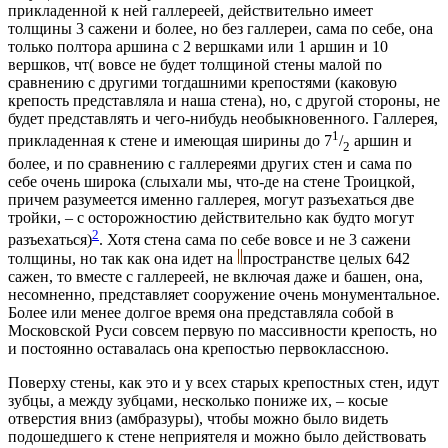
прикладенной к ней галлереей, действительно имеет
толщины 3 сажени и более, но без галлереи, сама по себе, она
только полтора аршина с 2 вершками или 1 аршин и 10
вершков, чт( вовсе не будет толщиной стены малой по
сравнению с другими тогдашними крепостями (каковую
крепость представляла и наша стена), но, с другой стороны, не
будет представлять и чего-нибудь необыкновенного. Галлерея,
1
прикладенная к стене и имеющая ширины до 7
/
аршин и
2
более, и по сравнению с галлереями других стен и сама по
себе очень широка (слыхали мы, что-де на стене Троицкой,
причем разумеется именно галлерея, могут разъехаться две
тройки, – с осторожностию действительно как будто могут
2
разъехаться)
. Хотя стена сама по себе вовсе и не 3 сажени
толщины, но так как она идет на
пространстве целых 642
сажен, то вместе с галлереей, не включая даже и башен, она,
несомненно, представляет сооружение очень монументальное.
Более или менее долгое время она представляла собой в
Московской Руси совсем первую по массивности крепость, но
и постоянно оставалась она крепостью первоклассною.
Поверху стены, как это и у всех старых крепостных стен, идут
зубцы, а между зубцами, несколько пониже их, – косые
отверстия вниз (амбразуры), чтобы можно было видеть
подошедшего к стене неприятеля и можно было действовать