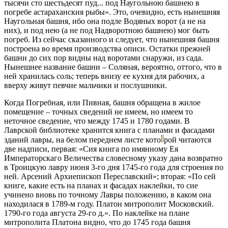
тысячи сто шестьдесят пуд... под Наугольною башнею в
погребе астараханския рыбы». Это, очевидно, есть нынешняя
Наугольная башня, ибо она подле Водяных ворот (а не на
них), и под нею (а не под Надворотною башнею) мог быть
погреб. Из сейчас сказанного и следует, что нынешняя башня
построена во время производства описи. Остатки прежней
башни до сих пор видны над воротами снаружи, из сада.
Нынешнее название башни – Соляная, вероятно, оттого, что в
ней хранилась соль; теперь внизу ее кухня для рабочих, а
вверху живут певчие мальчики и послушники.
Когда Погребная, или Пивная, башня обращена в жилое
помещение – точных сведений не имеем, но имеем то
неточное сведение, что между 1745 и 1780 годами. В
Лаврской библиотеке хранится книга с планами и фасадами
зданий лавры, на белом переднем листе кото
рой читаются
две надписи, первая: «Сия книга по имянному Ея
Императорскаго Величества словесному указу дана возвратно
в Троицкую лавру июня 3-го дня 1745-го года для строения по
ней. Арсений Архиепископ Переславский»; вторая: «По сей
книге, какие есть на планах и фасадах наклейки, то сие
учинено вновь по точному Лавры положению, в каком она
находилася в 1789-м году. Платон митрополит Московский.
1790-го года августа 29-го д.». По наклейке на плане
митрополита Платона видно, что до 1745 года башня