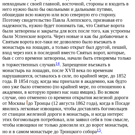
невходным с своей главной, восточной, стороны и входить в
него нужно было бы окольными и дальными путями,
обошедши всю южную или всю северную его сторону.
Поэтому свидетельство Павла Алеппского, признавая его
надежность, нужно будет понимать так, что Святые ворота
были затворены и закрыты для всех после того, как устроены
были Успенские ворота. Через новые и как бы добавочные к
Святым ворота все-таки не дозволено было въезжать в
монастырь на лошадях, а только открыт был другой, пеший,
вход через них в последний вместо Святых ворот, которые,
быв с сего времени затворены, начали быть отворяемы только
14
в торжественных случаях
. Запрещение въезжать в
монастырь на лошадях, после ХVII века по временам
нарушавшееся, оставалось в силе, по крайней мере, до 1852
года. В 1854 году, когда мы приехали в академию, как будто
оно уже было отменено (по крайней мере, по отношению к
академии, в которую привез нас наш ямщик). Во всяком
случае, оно отменено со времени открытия железной дороги
от Москвы
до Троицы (12 августа 1862 года), когда в Посаде
явились легковые извощики, чтобы доставлять богомольцев
от станции железной дороги в монастырь, и когда интерес
этих богомольцев потребовал, или заявил себя в том смысле,
чтобы извощики не только довозили их до ворот монастыря,
15
но и в самом монастыре до Троицкого собора
.