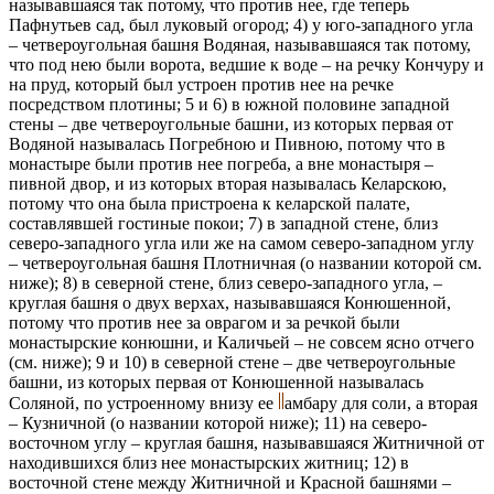
называвшаяся так потому, что против нее, где теперь
Пафнутьев сад, был луковый огород; 4) у юго-западного угла
– четвероугольная башня Водяная, называвшаяся так потому,
что под нею были ворота, ведшие к воде – на речку Кончуру и
на пруд, который был устроен против нее на речке
посредством плотины; 5 и 6) в южной половине западной
стены – две четвероугольные башни, из которых первая от
Водяной называлась Погребною и Пивною, потому что в
монастыре были против нее погреба, а вне монастыря –
пивной двор, и из которых вторая называлась Келарскою,
потому что она была пристроена к келарской палате,
составлявшей гостиные покои; 7) в западной стене, близ
северо-западного угла или же на самом северо-западном углу
– четвероугольная башня Плотничная (о названии которой см.
ниже); 8) в северной стене, близ северо-западного угла, –
круглая башня о двух верхах, называвшаяся Конюшенной,
потому что против нее за оврагом и за речкой были
монастырские конюшни, и Каличьей – не совсем ясно отчего
(см. ниже); 9 и 10) в северной стене – две четвероугольные
башни, из которых первая от Конюшенной называлась
Соляной, по устроенному внизу ее
амбару для соли, а вторая
– Кузничной (о названии которой ниже); 11) на северо-
восточном углу – круглая башня, называвшаяся Житничной от
находившихся близ нее монастырских житниц; 12) в
восточной стене между Житничной и Красной башнями –