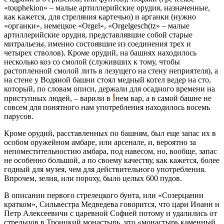
«touphekion» – малые артиллерийские орудия, назначенные,
как кажется, для стреляния картечью) и арганки (нужно
«органки», немецкое «Orgel», «Orgelgesch(tz» – малые
артиллерийские орудия, представлявшие собой старые
митральезы, именно состоявшие из соединения трех и
четырех стволов). Кроме орудий, на башнях находилось
несколько коз со смолой (служивших к тому, чтобы
растопленной смолой лить в лезущего на стену неприятеля), а
на стене у Водяной башни стоял медный котел ведер на сто,
который, по словам описи, держали для осадного времени на
приступных людей, – варили в
нем вар, а в самой башне не
совсем для понятного нам употребления находилось восемь
парусов.
Кроме орудий, расставленных по башням, был еще запас их в
особом оружейном амбаре, или арсенале, и, вероятно за
непоместительностию амбара, под навесом, но, вообще, запас
не особенно большой, а по своему качеству, как кажется, более
годный для музея, чем для действительного употребления.
Впрочем, зелия, или пороху, было целых 600 пудов.
В описании первого стрелецкого бунта, или «Созерцании
кратком», Сильвестра Медведева говорится, что цари Иоанн и
Петр Алексеевичи с царевной Софией потому и удалились от
стрельцов в Троицкий монастырь, что «монастырь каменный