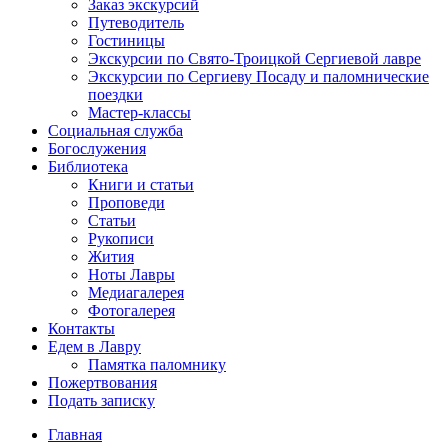
Заказ экскурсий
Путеводитель
Гостиницы
Экскурсии по Свято-Троицкой Сергиевой лавре
Экскурсии по Сергиеву Посаду и паломнические
поездки
Мастер-классы
Социальная служба
Богослужения
Библиотека
Книги и статьи
Проповеди
Статьи
Рукописи
Жития
Ноты Лавры
Медиагалерея
Фотогалерея
Контакты
Едем в Лавру
Памятка паломнику
Пожертвования
Подать записку
Главная