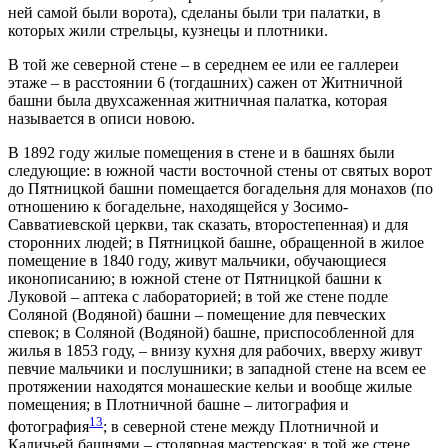
ней самой были ворота), сделаны были три палатки, в
которых жили стрельцы, кузнецы и плотники.
В той же северной стене – в середнем ее или ее галлереи
этаже – в расстоянии 6 (тогдашних) сажен от Житничной
башни была двухсаженная житничная палатка, которая
называется в описи новою.
В 1892 году жилые помещения в стене и в башнях были
следующие: в южной части восточной стены от святых ворот
до Пятницкой башни помещается богадельня для монахов (по
отношению к богадельне, находящейся у Зосимо-
Савватиевской церкви, так сказать, второстепенная) и для
сторонних людей; в Пятницкой башне, обращенной в жилое
помещение в 1840 году, живут мальчики, обучающиеся
иконописанию; в южной стене от Пятницкой башни к
Луковой – аптека с лабораторией; в той же стене подле
Соляной (Водяной) башни – помещение для певческих
спевок; в Соляной (Водяной) башне, приспособленной для
жилья в 1853 году, – внизу кухня для рабочих, вверху живут
певчие мальчики и послушники; в западной стене на всем ее
протяжении находятся монашеские кельи и вообще жилые
помещения; в Плотничной башне – литография и
13
фотография
; в северной стене между Плотничной и
Каличьей башнями – столярная мастерская; в той же стене