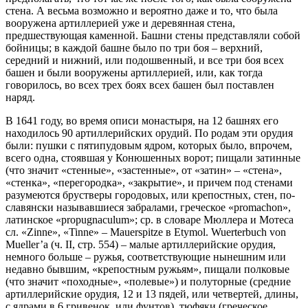
стена. А весьма возможно и вероятно даже и то, что была
вооружена артиллерией уже и деревянная стена,
предшествующая каменной. Башни стены представляли собой
бойницы; в каждой башне было по три боя – верхний,
середний и нижний, или подошвенный, и все три боя всех
башен и были вооружены артиллерией, или, как тогда
говорилось, во всех трех боях всех башен был поставлен
наряд.
В 1641 году, во время описи монастыря, на 12 башнях его
находилось 90 артиллерийских орудий. По родам эти орудия
были: пушки с пятипудовым ядром, которых было, впрочем,
всего одна, стоявшая у Конюшенных ворот; пищали затинные
(что значит «стенные», «застенные», от «затин» – «стена»,
«стенка», «перегородка», «закрытие», и причем под стенами
разумеются брустверы городовых, или крепостных, стен, по-
славянски называвшиеся забралами, греческое «promachon»,
латинское «propugnaculum»; ср. в словаре Мюллера и Мотеса
сл. «Zinne», «Tinne» – Mauerspitze в Etymol. Wuerterbuch von
Mueller’а (ч. II, стр. 554) – малые артиллерийские орудия,
немного больше – ружья, соответствующие нынешним или
недавно бывшим, «крепостным ружьям», пищали полковые
(что значит «походные», «полевые») и полуторные (средние
артиллерийские орудия, 12 и 13 пядей, или четвертей, длины,
с ядрами в 6 гривенок, или фунтов), тюфяки (греческое