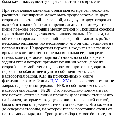
была каменная, существующая до настоящего времени.
При этой кладке каменной стены монастырь был несколько
расширен. Расширение может быть предполагаемо на двух
сторонах – восточной и северной, а на других двух сторонах –
южной и западной – нельзя предполагать его, потому что
иначе прежнее расстояние между стеной и Троицким собором
нужно было бы представлять слишком малым. Не знаем, на
обеих ли сторонах – восточной и северной – монастырь был
несколько расширен, но несомненно, что он был расширен на
первой из них. Надворотная церковь находится в настоящее
время не в линии стены и не над воротами ее, а впереди
стены, вовнутрь монастыря на 7 сажен, на особой арке, к
задним углам которой примыкают линии келей (с обеих
сторон), а в самой стене над воротами, против надворотной
церкви – особая от нее и уже в собственном смысле
надворотная башня. [См. на приложенных к книге
фототипических таблицах
II
,
V
и
XV
и на современном плане
лавры: надворотная церковь – № 8, в собственном смысле
надворотная башня – № 28]. Это необходимо понимать так,
что церковь стоит на линии прежней деревянной стены и что
на 7 сажен, которые между церковию и теперешней стеной,
была отнесена от прежней стены эта последняя. Что касается
до северной стороны, на которой теперь расстояние стены от
центра монастыря, или Троицкого собора, самое большее, то