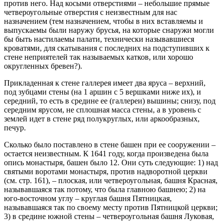
против него. Над косыми отверстиями – небольшие прямые
четвероугольные отверстия с неизвестным для нас
назначением (тем назначением, чтобы в них вставляемы и
выпускаемы были наружу брусья, на которые снаружи могли
бы быть настилаемы палати, технически называвшиеся
кроватями, для скатывания с последних на подступивших к
стене неприятелей так называемых катков, или хорошо
округленных бревен?).
Прикладенная к стене галлерея имеет два яруса – верхний,
под зубцами стены (на 1 аршин с 5 вершками ниже их), и
середний, то есть в средине ее (галлереи) вышины; снизу, под
середним ярусом, не сплошная масса стены, а в уровень с
землей идет в стене ряд полукруглых, или аркообразных,
печур.
Сколько было поставлено в стене башен при ее сооружении –
остается неизвестным. К 1641 году, когда произведена была
опись монастыря, башен было 12. Они суть следующие: 1) над
святыми воротами монастыря, против надворотной церкви
(см. стр. 161), – плоская, или четвероугольная, башня Красная,
называвшаяся так потому, что была главною башнею; 2) на
юго-восточном углу – круглая башня Пятницкая,
называвшаяся так по своему месту против Пятницкой церкви;
3) в средине южной стены – четвероугольная башня Луковая,