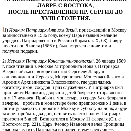
ЛАВРЕ С ВОСТОКА,
ПОСЛЕ ПРЕСТАВЛЕНИЯ ПР. СЕРГИЯ ДО
XVIII СТОЛЕТИЯ.
1)
Иоаким Патриарх Антиохийский
, приезжавший в Москву
за милостынею в 1586 году, коему Царь изъявил желание
учредить Патриаршество в России (Карамз. т. X, 68). Лавру
посетил он 8 июля (1586 г.), был встречен с почетом и
получил подарки.
2)
Иеремия Патриарх Константинопольский
, 26 января 1589
г. посвятивший в Москве Митрополита Иова в Патриарха
Всероссийскаго, вскоре посетил Сергиеву Лавру в
сопровождении Иерофея, Митрополита Монемвасийскаго и
Арсения Архиепископа Элассонскаго, где удивлялись
богатству икон, сосудов и риз служебных. У Патриарха был
приставом Нащокин, дворян и детей боярских отправлено с
ним 17 человек. Прибыл в монастырь в середу 5-го февраля к
вечерне, «пробыть в монастыре было предположено 1 день, в
пятницу выехать, прибыть в Москву в субботу на ночь; а буде
захочет пробыть два дни, оставить на его волю». Патриарх
прогостил 5 дней. Возвратился в Москву 11 февраля (Сн. с
Востоком стр. 221). Царь Феодор Иванович велел Троицким
властям честить Патриарха и поднести ему следующее: