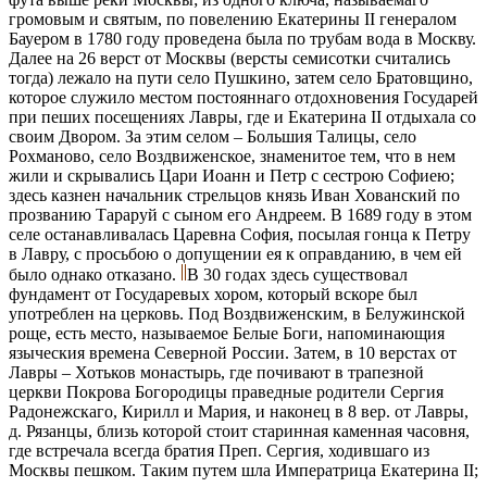
громовым и святым, по повелению Екатерины II генералом
Бауером в 1780 году проведена была по трубам вода в Москву.
Далее на 26 верст от Москвы (версты семисотки считались
тогда) лежало на пути село Пушкино, затем село Братовщино,
которое служило местом постояннаго отдохновения Государей
при пеших посещениях Лавры, где и Екатерина II отдыхала со
своим Двором. За этим селом – Большия Талицы, село
Рохманово, село Воздвиженское, знаменитое тем, что в нем
жили и скрывались Цари Иоанн и Петр с сестрою Софиею;
здесь казнен начальник стрельцов князь Иван Хованский по
прозванию Тараруй с сыном его Андреем. В 1689 году в этом
селе останавливалась Царевна София, посылая гонца к Петру
в Лавру, с просьбою о допущении ея к оправданию, в чем ей
было однако отказано.
В 30 годах здесь существовал
фундамент от Государевых хором, который вскоре был
употреблен на церковь. Под Воздвиженским, в Белужинской
роще, есть место, называемое Белые Боги, напоминающия
языческия времена Северной России. Затем, в 10 верстах от
Лавры – Хотьков монастырь, где почивают в трапезной
церкви Покрова Богородицы праведные родители Сергия
Радонежскаго, Кирилл и Мария, и наконец в 8 вер. от Лавры,
д. Рязанцы, близь которой стоит старинная каменная часовня,
где встречала всегда братия Преп. Сергия, ходившаго из
Москвы пешком. Таким путем шла Императрица Екатерина II;