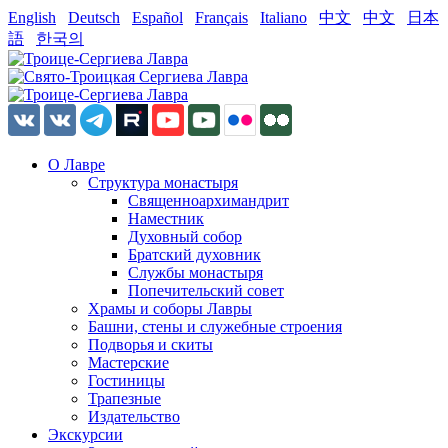
English
Deutsch
Español
Français
Italiano
中文
中文
日本
語
한국의
О Лавре
Структура монастыря
Священноархимандрит
Наместник
Духовный собор
Братский духовник
Службы монастыря
Попечительский совет
Храмы и соборы Лавры
Башни, стены и служебные строения
Подворья и скиты
Мастерские
Гостиницы
Трапезные
Издательство
Экскурсии