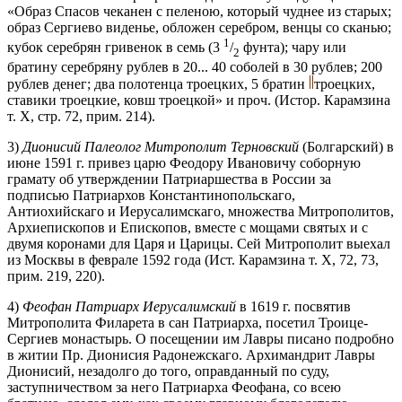
«Образ Спасов чеканен с пеленою, который чуднее из старых;
образ Сергиево виденье, обложен серебром, венцы со сканью;
1
кубок серебрян гривенок в семь (3
/
фунта); чару или
2
братину серебряну рублев в 20... 40 соболей в 30 рублев; 200
рублев денег; два полотенца троецких, 5 братин
троецких,
ставики троецкие, ковш троецкой» и проч. (Истор. Карамзина
т. X, стр. 72, прим. 214).
3)
Дионисий Палеолог Митрополит Терновский
(Болгарский) в
июне 1591 г. привез царю Феодору Ивановичу соборную
грамату об утверждении Патриаршества в России за
подписью Патриархов Константинопольскаго,
Антиохийскаго и Иерусалимскаго, множества Митрополитов,
Архиепископов и Епископов, вместе с мощами святых и с
двумя коронами для Царя и Царицы. Сей Митрополит выехал
из Москвы в феврале 1592 года (Ист. Карамзина т. X, 72, 73,
прим. 219, 220).
4)
Феофан Патриарх Иерусалимский
в 1619 г. посвятив
Митрополита Филарета в сан Патриарха, посетил Троице-
Сергиев монастырь. О посещении им Лавры писано подробно
в житии Пр. Дионисия Радонежскаго. Архимандрит Лавры
Дионисий, незадолго до того, оправданный по суду,
заступничеством за него Патриарха Феофана, со всею