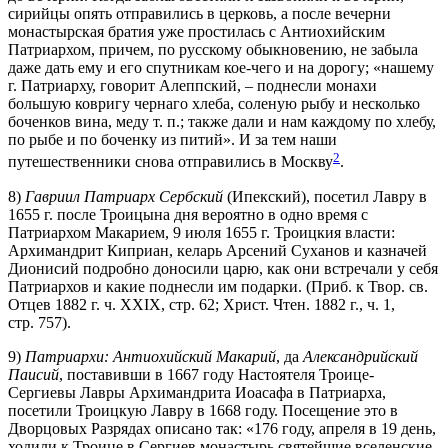
сирийцы опять отправились в церковь, а после вечерни
монастырская братия уже простилась с Антиохийским
Патриархом, причем, по русскому обыкновению, не забыла
даже дать ему и его спутникам кое-чего и на дорогу; «нашему
г. Патриарху, говорит Алеппский, – поднесли монахи
большую ковригу чернаго хлеба, соленую рыбу и несколько
боченков вина, меду т. п.; также дали и нам каждому по хлебу,
по рыбе и по боченку из питий». И за тем наши
2
путешественники снова отправились в Москву
.
8)
Гавриил Патриарх Сербский
(Ипекский), посетил Лавру в
1655 г. после Троицына дня вероятно в одно время с
Патриархом Макарием, 9 июля 1655 г. Троицкия власти:
Архимандрит Киприан, келарь Арсений Суханов и казначей
Дионисий подробно доносили царю, как они встречали у себя
Патриархов и какие поднесли им подарки. (Приб. к Твор. св.
Отцев 1882 г. ч. XXIX, стр. 62; Христ. Чтен. 1882 г., ч. 1,
стр. 757).
9)
Патриархи: Антиохийский Макарий
, да
Александрийский
Паисий
, поставивши в 1667 году Настоятеля Троице-
Сергиевы Лавры Архимандрита Иоасафа в Патриарха,
посетили Троицкую Лавру в 1668 году. Посещение это в
Дворцовых Разрядах описано так: «176 году, апреля в 19 день,
ходили к Троице в Сергиев монастырь святейшие вселенские