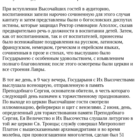
При вступлении Высочайших гостей в аудиторию,
воспитанники запели нарочно сочиненную для этого случая
кантату и затем представлены были о богословских диспутах
истины, которые защищал Ректор семинарии Аполлос, сказав
предварительно речь о должности в воспитании детей. Затем,
как от воспитанников, так и от воспитателей, принесены
было всенижайшие поздравления на русском, латинском,
французском, немецком, греческом и еврейском языках,
сочиненныя в прозе и стихах, что выслушано было
Государынею с особенным удовольствием, с изъявлением
полнаго благоволения; после этого осмотрены были церкви и
все строения Лавры.
В тот же день, в 9 часу вечера, Государыня с Их Высочествами
выслушала всенощную, отправленную в память
Преподобнаго Сергия, основателя обители, в честь котораго
следующий день назначен к торжественному празднованию.
По выходе из церкви Высочайшие гости смотрели
иллюминацию, фейерверки и щит с вензелями. 2 июня, день,
определенный для торжествования памяти Преподобнаго
Сергия, Ея Величество и Их Высочества слушали литургию в
той же церкви Св. Троицы; службу совершал Митрополит
Платон с вышесказанными архимандритами и во время
молебна, при провозглашении многолетия, сделан был 51