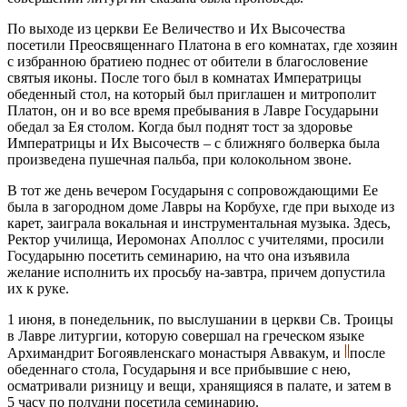
По выходе из церкви Ее Величество и Их Высочества
посетили Преосвященнаго Платона в его комнатах, где хозяин
с избранною братиею поднес от обители в благословение
святыя иконы. После того был в комнатах Императрицы
обеденный стол, на который был приглашен и митрополит
Платон, он и во все время пребывания в Лавре Государыни
обедал за Ея столом. Когда был поднят тост за здоровье
Императрицы и Их Высочеств – с ближняго болверка была
произведена пушечная пальба, при колокольном звоне.
В тот же день вечером Государыня с сопровождающими Ее
была в загородном доме Лавры на Корбухе, где при выходе из
карет, заиграла вокальная и инструментальная музыка. Здесь,
Ректор училища, Иеромонах Аполлос с учителями, просили
Государыню посетить семинарию, на что она изъявила
желание исполнить их просьбу на-завтра, причем допустила
их к руке.
1 июня, в понедельник, по выслушании в церкви Св. Троицы
в Лавре литургии, которую совершал на греческом языке
Архимандрит Богоявленскаго монастыря Аввакум, и
после
обеденнаго стола, Государыня и все прибывшие с нею,
осматривали ризницу и вещи, хранящияся в палате, и затем в
5 часу по полудни посетила семинарию.