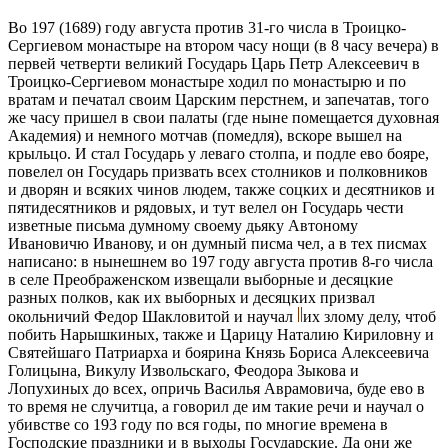
Во 197 (1689) году августа против 31-го числа в Троицко-
Сергиевом монастыре на втором часу нощи (в 8 часу вечера) в
первей четверти великий Государь Царь Петр Алексеевич в
Троицко-Сергиевом монастыре ходил по монастырю и по
вратам и печатал своим Царским перстнем, и запечатав, того
же часу пришел в свои палаты (где ныне помещается духовная
Академия) и немного мотчав (помедля), вскоре вышел на
крыльцо. И стал Государь у леваго столпа, и подле ево бояре,
повелел он Государь призвать всех столников и полковников
и дворян и всяких чинов людем, также соцких и десятников и
пятидесятников и рядовых, и тут велел он Государь чести
изветные письма думному своему дьяку Автоному
Ивановичю Иванову, и он думный писма чел, а в тех писмах
написано: в нынешнем во 197 году августа против 8-го числа
в селе Преображенском извещали выборные и десяцкие
разных полков, как их выборных и десяцких призвал
окольничий Федор Шакловитой и научал
их злому делу, чтоб
побить Нарышкиных, также и Царицу Наталию Кириловну и
Святейшаго Патриарха и боярина Князь Бориса Алексеевича
Голицына, Викулу Извольскаго, Феодора Зыкова и
Лопухиных до всех, опричь Василья Аврамовича, буде ево в
то время не случитца, а говорил де им такие речи и научал о
убивстве со 193 году по вся годы, по многие времена в
Господские праздники и в выходы Государские. Да они же