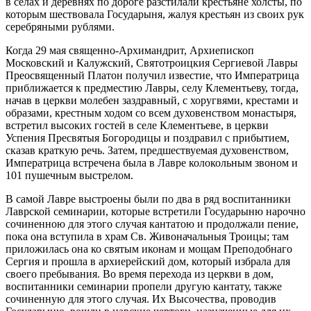
в селах и деревнях по дороге разстилали крестьяне холсты, по
которым шествовала Государыня, жалуя крестьян из своих рук
серебряными рублями.
Когда 29 мая священно-Архимандрит, Архиепископ
Московский и Калужский, Святотроицкия Сергиевой Лавры
Преосвященный Платон получил известие, что Императрица
приближается к предместию Лавры, селу Клементьеву, тогда,
начав в церкви молебен заздравный, с хоругвями, крестами и
образами, крестным ходом со всем духовенством монастыря,
встретил высоких гостей в селе Клементьеве, в церкви
Успения Пресвятыя Богородицы и поздравил с прибытием,
сказав краткую речь. Затем, предшествуемая духовенством,
Императрица встречена была в Лавре колокольным звоном и
101 пушечным выстрелом.
В самой Лавре выстроены были по два в ряд воспитанники
Лаврской семинарии, которые встретили Государыню нарочно
сочиненною для этого случая кантатою и продолжали пение,
пока она вступила в храм Св. Живоначальныя Троицы; там
приложилась она ко святым иконам и мощам Преподобнаго
Сергия и прошла в архиерейский дом, который избрала для
своего пребывания. Во время перехода из церкви в дом,
воспитанники семинарии пропели другую кантату, также
сочиненную для этого случая. Их Высочества, проводив