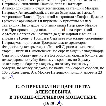
Патриархи: святейший Паисий, папа и Патриарх
Александрийский и судия вселенский, святейший Макарий,
Патриарх Антиохийский; а с ними были власти: Газской
митрополит Паисей, Грузинской митрополит Епифаней, да их
Греческие архимариты и игумены. А приставы были у
святейших Патриархов: стольник князь Петр княж Иванов
сын Прозоровский, да полковник и го
лова стрелецкой
Артемон Сергеев сын Матвеев да дьяк Ларион Иванов. И
апреля в 21 день, у Троицы в Сергиеве монастыре, святейшим
Патриархом подносили Троецкие власти архимарит
Феодосей, да келарь старец Леонтей Дернов да казначей
старец Киприян Симоновской: по образу видение чюдотворца
Сергия, по образу пречистые Богородицы, оклады болшие; да
им же даров: по кубку болшему с кровлею, по бархату
золотному, по бархату гладкому, по отласу золотному по
объерям, по отласу гладкому по камке, по 2 сорока соболей, по
100 рублев денег. А к Москве Патриархи пришли апреля в 23
3
день»
.
Б. О ПРЕБЫВАНИИ ЦАРЯ ПЕТРА
АЛЕКСЕЕВИЧА
В ТРОИЦЕ-СЕРГИЕВОМ МОНАСТЫРЕ
4
(1689 г.
).