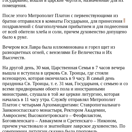
Государыню, вошли в царские чертоги, назначенные для их
помещения.
После этого Митрополит Платон с первенствующими из
братии отправился в комнаты Государыни, для принесения
поздравлений с благополучным прибытием и для поднесения
от всей обители хлеба и соли, причем духовенство допущено
было к руке.
Вечером вся Лавра была иллюминована и горел щит из
разноцветных огней, с вензелями Ее Величества и Их
Высочеств.
На другой день, 30 мая, Царственная Семья в 7 часов вечера
вышла и вступила в церковь Св. Троицы, где стояли
всенощную, которая окончилась в 9 часу. В самый день
праздника Св. Троицы, т. е. 31 мая, Государыня, с семьею и со
всеми придворными обоего пола и иностранными
министрами, слушала в той же церкви литургию, которая
началась в 11 часу утра. Службу отправлял Митрополит
Платон с четырьмя Архимандритами: Ставропигиальнаго
Заиконоспасскаго монастыря, Ректором Академии,
Амвросием; Высокопетровскаго – Феофилактом,
Богоявленскаго – Аввакумом и Сретенскаго – Никоном,
причем участвовало и знатнейшее лаврское духовенство. По
совершении литургии сказана была проповедь.