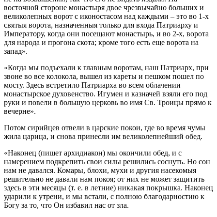
восточной стороне монастыря двое чрезвычайно больших и
великолепных ворот с иконостасом над каждыми – это во 1-х
святыя ворота, назначенныя только для входа Патриарху и
Императору, когда они посещают монастырь, и во 2-х, ворота
для народа и прогона скота; кроме того есть еще ворота на
запад».
«Когда мы подъехали к главным воротам, наш Патриарх, при
звоне во все колокола, вышел из кареты и пешком пошел по
мосту. Здесь встретило Патриарха во всем облачении
монастырское духовенство. Игумен и казначей взяли его под
руки и повели в большую церковь во имя Св. Троицы прямо к
вечерне».
Потом сирийцев отвели в царские покои, где во время чумы
жила царица, и снова принесли им великолепнейший обед.
«Наконец (пишет архидиакон) мы окончили обед, и с
намерением подкрепить свои силы решились соснуть. Но сон
нам не давался. Комары, блохи, мухи и другия насекомыя
решительно не давали нам покоя; от них не может защитить
здесь в эти месяцы (т. е. в летние) никакая покрышка. Наконец
ударили к утрени, и мы встали, с полною благодарностию к
Богу за то, что Он избавил нас от зла.