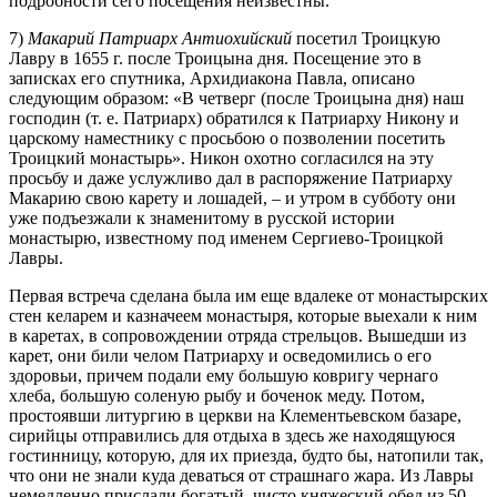
подробности сего посещения неизвестны.
7)
Макарий Патриарх Антиохийский
посетил Троицкую
Лавру в 1655 г. после Троицына дня. Посещение это в
записках его спутника, Архидиакона Павла, описано
следующим образом: «В четверг (после Троицына дня) наш
господин (т. е. Патриарх) обратился к Патриарху Никону и
царскому наместнику с просьбою о позволении посетить
Троицкий монастырь». Никон охотно согласился на эту
просьбу и даже услужливо дал в распоряжение Патриарху
Макарию свою карету и лошадей, – и утром в субботу они
уже подъезжали к знаменитому в русской истории
монастырю, известному под именем Сергиево-Троицкой
Лавры.
Первая встреча сделана была им еще вдалеке от монастырских
стен келарем и казначеем монастыря, которые выехали к ним
в каретах, в сопровождении отряда стрельцов. Вышедши из
карет, они били челом Патриарху и осведомились о его
здоровьи, причем подали ему большую ковригу чернаго
хлеба, большую соленую рыбу и боченок меду. Потом,
простоявши литургию в церкви на Клементьевском базаре,
сирийцы отправились для отдыха в здесь же находящуюся
гостинницу, которую, для их приезда, будто бы, натопили так,
что они не знали куда деваться от страшнаго жара. Из Лавры
немедленно прислали богатый, чисто княжеский обед из 50