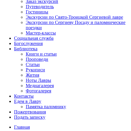
Заказ экскурсий
Путеводитель
Гостиницы
Экскурсии по Свято-Троицкой Сергиевой лавре
Экскурсии по Сергиеву Посаду и паломнические
поездки
Мастер-классы
Социальная служба
Богослужения
Библиотека
Книги и статьи
Проповеди
Статьи
Рукописи
Жития
Ноты Лавры
Медиагалерея
Фотогалерея
Контакты
Едем в Лавру
Памятка паломнику
Пожертвования
Подать записку
Главная