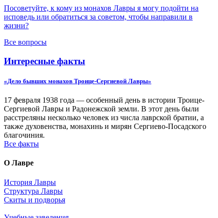
Посоветуйте, к кому из монахов Лавры я могу подойти на
исповедь или обратиться за советом, чтобы направили в
жизни?
Все вопросы
Интересные факты
«Дело бывших монахов Троице-Сергиевой Лавры»
17 февраля 1938 года — особенный день в истории Троице-
Сергиевой Лавры и Радонежской земли. В этот день были
расстреляны несколько человек из числа лаврской братии, а
также духовенства, монахинь и мирян Сергиево-Посадского
благочиния.
Все факты
О Лавре
История Лавры
Структура Лавры
Скиты и подворья
Учебные заведения