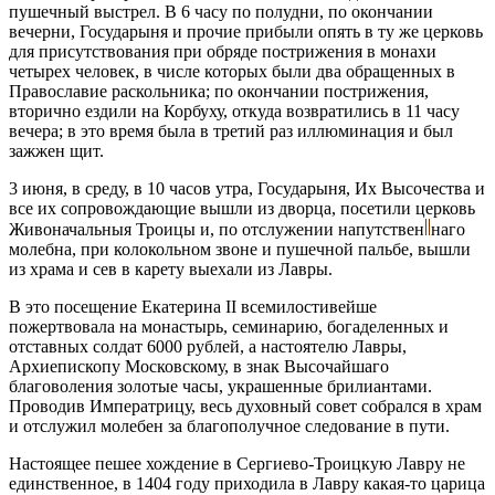
пушечный выстрел. В 6 часу по полудни, по окончании
вечерни, Государыня и прочие прибыли опять в ту же церковь
для присутствования при обряде пострижения в монахи
четырех человек, в числе которых были два обращенных в
Православие раскольника; по окончании пострижения,
вторично ездили на Корбуху, откуда возвратились в 11 часу
вечера; в это время была в третий раз иллюминация и был
зажжен щит.
3 июня, в среду, в 10 часов утра, Государыня, Их Высочества и
все их сопровождающие вышли из дворца, посетили церковь
Живоначальныя Троицы и, по отслужении напутствен
наго
молебна, при колокольном звоне и пушечной пальбе, вышли
из храма и сев в карету выехали из Лавры.
В это посещение Екатерина II всемилостивейше
пожертвовала на монастырь, семинарию, богаделенных и
отставных солдат 6000 рублей, а настоятелю Лавры,
Архиепископу Московскому, в знак Высочайшаго
благоволения золотые часы, украшенные брилиантами.
Проводив Императрицу, весь духовный совет собрался в храм
и отслужил молебен за благополучное следование в пути.
Настоящее пешее хождение в Сергиево-Троицкую Лавру не
единственное, в 1404 году приходила в Лавру какая-то царица