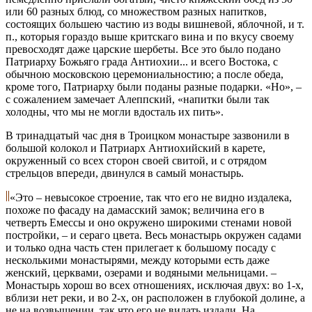
или 60 разных блюд, со множеством разных напитков,
состоящих большею частию из воды вишневой, яблочной, и т.
п., которыя гораздо выше критскаго вина и по вкусу своему
превосходят даже царские шербеты. Все это было подано
Патриарху Божьяго града Антиохии... и всего Востока, с
обычною московскою церемониальностию; а после обеда,
кроме того, Патриарху были поданы разные подарки. «Но», –
с сожалением замечает Алеппский, «напитки были так
холодны, что мы не могли вдосталь их пить».
В тринадцатый час дня в Троицком монастыре зазвонили в
большой колокол и Патриарх Антиохийский в карете,
окруженный со всех сторон своей свитой, и с отрядом
стрельцов впереди, двинулся в самый монастырь.
«Это – невысокое строение, так что его не видно издалека,
похоже по фасаду на дамасский замок; величина его в
четверть Емессы и оно окружено широкими стенами новой
постройки, – и сераго цвета. Весь монастырь окружен садами
и только одна часть стен прилегает к большому посаду с
несколькими монастырями, между которыми есть даже
женский, церквами, озерами и водяными мельницами. –
Монастырь хорош во всех отношениях, исключая двух: во 1-х,
вблизи нет реки, и во 2-х, он расположен в глубокой долине, а
не на возвышении, так что его не видать издали. На