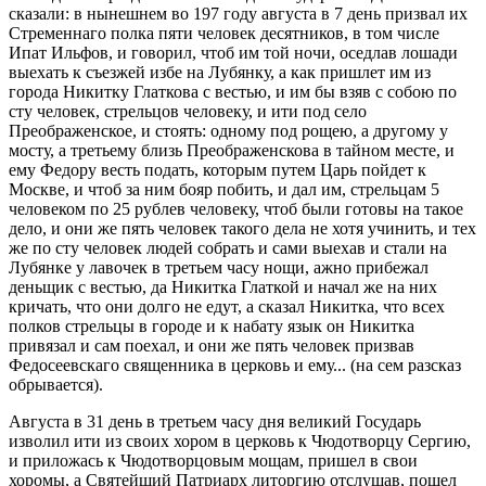
сказали: в нынешнем во 197 году августа в 7 день призвал их
Стременнаго полка пяти человек десятников, в том числе
Ипат Ильфов, и говорил, чтоб им той ночи, оседлав лошади
выехать к съезжей избе на Лубянку, а как пришлет им из
города Никитку Глаткова с вестью, и им бы взяв с собою по
сту человек, стрельцов человеку, и ити под село
Преображенское, и стоять: одному под рощею, а другому у
мосту, а третьему близь Преображенскова в тайном месте, и
ему Федору весть подать, которым путем Царь пойдет к
Москве, и чтоб за ним бояр побить, и дал им, стрельцам 5
человеком по 25 рублев человеку, чтоб были готовы на такое
дело, и они же пять человек такого дела не хотя учинить, и тех
же по сту человек людей собрать и сами выехав и стали на
Лубянке у лавочек в третьем часу нощи, ажно прибежал
деньщик с вестью, да Никитка Глаткой и начал же на них
кричать, что они долго не едут, а сказал Никитка, что всех
полков стрельцы в городе и к набату язык он Никитка
привязал и сам поехал, и они же пять человек призвав
Федосеевскаго священника в церковь и ему... (на сем разсказ
обрывается).
Августа в 31 день в третьем часу дня великий Государь
изволил ити из своих хором в церковь к Чюдотворцу Сергию,
и приложась к Чюдотворцовым мощам, пришел в свои
хоромы, а Святейший Патриарх литоргию отслушав, пошел