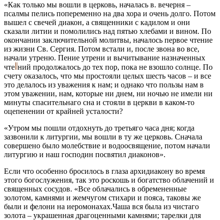
«Как только мы вошли в церковь, началась в. вечерня –
псалмы пелись попеременно на два хора и очень долго. Потом
вышел с свечей диакон, а священники с кадилом и они
сказали литии и помолились над пятью хлебами и вином. По
окончании заключительной молитвы, началось первое чтение
из жизни Св. Сергия. Потом встали и, после звона во все,
начали утреню. Пение утрени и вычитывание назначенных
чте
ний продолжалось до тех пор, пока не взошло солнце. По
счету оказалось, что мы простояли целых шесть часов – и все
это делалось из уважения к нам; и однако что пользы нам в
этом уважении, нам, которые ни днем, ни ночью не имели ни
минуты спасительнаго сна и стояли в церкви в каком-то
оцепенении от крайней усталости?
«Утром мы пошли отдохнуть до третьяго часа дня; когда
зазвонили к литургии, мы вошли в ту же церковь. Сначала
совершено было молебствие и водоосвящение, потом начали
литургию и наш господин посвятил диаконов».
Если что особенно бросилось в глаза архидиакону во время
этого богослужения, так это роскошь и богатство облачений и
священных сосудов. «Все облачались в обремененные
золотом, камнями и жемчугом стихари и пояса, таковы же
были и фелони на иеромонахах.Чаша вся была из чистаго
золота – украшенная драгоценными камнями; тарелки для