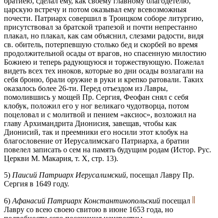
братиею, сделал ему, как своему главному благодетелю,
царскую встречу и потом оказывал ему всевозможныя
почести. Патриарх совершил в Троицком соборе литургию,
присутствовал за братской трапезой и почти непрестанно
плакал, но плакал, как сам объяснил, слезами радости, видя
св. обитель, потерпевшую столько бед и скорбей во время
продолжительной осады от врагов, но спасенную милостию
Божиею и теперь радующуюся и торжествующую. Пожелал
видеть всех тех иноков, которые во дни осады возлагали на
себя броню, брали оружие в руки и крепко ратовали. Таких
оказалось более 26-ти. Перед отъездом из Лавры,
помолившись у мощей Пр. Сергия, Феофан снял с себя
клобук, положил его у ног великаго чудотворца, потом
поцеловал и с молитвой и пением «аксиос», возложил на
главу Архимандрита Дионисия, завещав, чтобы как
Дионисий, так и преемники его носили этот клобук на
благословение от Иерусалимскаго Патриарха, а братии
повелел записать о сем на память будущим родам (Истор. Рус.
Церкви М. Макария, т. X, стр. 13).
5)
Паисий Патриарх Иерусалимский
, посещал Лавру Пр.
Сергия в 1649 году.
6)
Афанасий Патриарх Константинопольский
посещал
Лавру со всею своею свитою в июне 1653 года, но