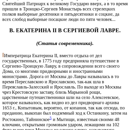
Святейший Патриарх к великому Государю вверх, а в то время
пришли в Троицко-Сергиев Монастырь всех стрелецких
полков выборные десятники и пятьдесятники и соцкие, да
всех слобод выборные посацкие люди по пяти человек...
В. ЕКАТЕРИНА II В СЕРГИЕВОЙ ЛАВРЕ.
(Статья современника).
Императрица Екатерина II, вместо отдыха от дел
государственных, в 1775 году предприняла путешествие в
Сергиево-Троицкую Лавру, в сопровождении всего своего
Дома, со многими придворными и иностранными
министрами. Дорога от Москвы до Лавры называлась в то
время Переславскою и Ярославскою, так-как шла в
Переяславль-Залесский и Ярославль. По выходе из Москвы
чрез Крестовскую заставу, близь Марьиной рощи,
царственные путешественники шли на село Алексеевское,
которое называлось, как видно из дел придворнаго архива
1653 г., Копытовым, вероятно, от копания, так как отсюда, по
преданию, выкопан был подземный ход к Останкину, затем на
5
Ростокино, Тайнинское
и Мытищи, известныя своими 48
ключами, открытыми громовым ударом, лежащими на 102
фута выше реки Москвы; из одного ключа, называемаго