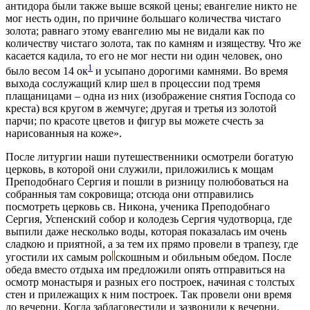
антидора были также выше всякой цены; евангелие никто не
мог несть один, по причине большаго количества чистаго
золота; равнаго этому евангелию мы не видали как по
количеству чистаго золота, так по камням и изяществу. Что же
касается кадила, то его не мог нести ни один человек, оно
1
было весом 14 ок
и усыпано дорогими камнями. Во время
выхода сослужащий клир шел в процессии под тремя
плащаницами – одна из них (изображение снятия Господа со
креста) вся кругом в жемчуге; другая и третья из золотой
парчи; по красоте цветов и фигур вы можете счесть за
нарисованныя на коже».
После литургии наши путешественники осмотрели богатую
церковь, в которой они служили, приложились к мощам
Преподобнаго Сергия и пошли в ризницу полюбоваться на
собранныя там сокровища; отсюда они отправились
посмотреть церковь св. Никона, ученика Преподобнаго
Сергия, Успенский собор и колодезь Сергия чудотворца, где
выпили даже несколько воды, которая показалась им очень
сладкою и приятной, а за тем их прямо провели в трапезу, где
угостили их самым ро
скошным и обильным обедом. После
обеда вместо отдыха им предложили опять отправиться на
осмотр монастыря и разных его построек, начиная с толстых
стен и прилежащих к ним построек. Так провели они время
до вечерни. Когда заблаговестили и зазвонили к вечерни,