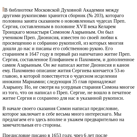
В библиотеке Московской Духовной Академии между
другими рукописями хранится сборник (№ 203), котораго
половина занята сказанием о новоявленных чудесах Преп.
Сергия, составленным в половине XVII века Келарем
Троицкаго монастыря Симоном Азарьиным. Он был
учеником Преп. Дионисия, известен по своей любви к
просвещению и собранию рукописей, из которых многия
дошли до нас и писаны его собственною рукою. Его
старанием в 1647 году в первый раз напечатано житие Преп.
Сергия, составленное Епифанием и Пахомием, и дополненное
самим Азарьиным. Он же написал житие Дионисия и канон
ему. Пахомиево описание жития Сергиева кончается 53-ю
главою, в которой повествуется о чудесном исцелении
инокини Мариамии; следующия 35 глав принадлежат
Азарьину. Но, не смотря на усердныя старания Симона многое
из того, что он написал о Преп. Сергие, не вошло в печатное
житие Сергия и сохранено для нас в указанной рукописи.
В начале своего сказания Симон написал предисловие,
которое заключает в себе весьма много интереснаго. Мы
предлагаем его здесь вполне и укажем предварительно на
замечательныя его стороны.
Предисловие писано в 1653 году, чрез 6 лет после