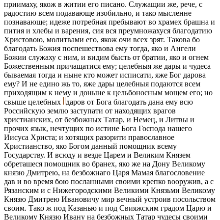
приимаху, якож в житии его писано. Служащии же, рече, с
радостию всем подавающе изобильно, и тако мысленне
познавающе; идеже потребная пребывают во храмех брашна и
пития и хлебы и варения, сия вся преумножахуся благодатию
Христовою, молитвами его, якож очи всех зрят. Такова бо
благодать Божия поспешествова ему тогда, яко и Ангели
Божии служаху с ним, и видим бысть от братии, яко и огнем
Божественным причащатися ему; целебныя же дары и чудеса
бываемая тогда и ныне кто может исписати, яже Бог дарова
ему? И не едино жь то, яже дары целебныя подаются всем
приходящим к нему и доныне к цельбоносным мощем его; но
свыше целебных
даров от Бога благодать дана ему всю
Российскую землю заступати от находящих врагов
христианских, от безбожных Татар, и Немец, и Литвы и
прочих язык, нечтущих по истине Бога Господа нашего
Иисуса Христа; и хотящих разорити православное
Христианство, яко Богом данный помощник всему
Государству. И всюду и везде Царем и Великим Князем
обреташеся помощник во бранех, яко же на Дону Великому
князю Дмитрею, на безбожнаго Царя Мамая благословение
дав и во время бою посланными своими крепко вооружив, а с
Рязанским и с Нижегородскими Великими Князьми Великому
Князю Дмитрею Ивановичу мир вечный устроив посольством
своим. Тако ж под Казанью и под Свияжским градом Царю и
Великому Князю Ивану на безбожных Татар чудесы своими