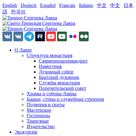
English
Deutsch
Español
Français
Italiano
中文
中文
日本
語
한국의
О Лавре
Структура монастыря
Священноархимандрит
Наместник
Духовный собор
Братский духовник
Службы монастыря
Попечительский совет
Храмы и соборы Лавры
Башни, стены и служебные строения
Подворья и скиты
Мастерские
Гостиницы
Трапезные
Издательство
Экскурсии