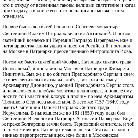
кто и откуду от вселенныя таковы велицыи святителие и когда
прихождаху, а в книзе его того не написано: мы же к ним
отвещаем.
Первое бысть во святей Росии и в Сергиеве монастыре
3
Святейший Иоаким Патриарх великия Антиохии
. И потом
4
святейший вселенский Иеремия Патриарх Царяграда
, иже и
патриаршества саном украсил престол Росийский, поставил
на Москве в Патриархи преосвященнаго Митрополита Иова.
Потом же бысть святейший Феофан, Патриарх святаго града
5
Иеросалима
, и поставил на Москве в Патриархи Филарета
Никитича. Быв же и во обители Преподобнаго Сергия и снем
с своея святительския главы клобук, возложи на главу
Архимариту Дионисию, у мощей Преподобнаго Сергия стояв
и на возложение клобука молитвы некия изрек, и повеле ему
носити той властиной клобук и прочим по нем Архимаритом
Троицкого Сергиева монастыря. В лето же 7157 (1649) году
бысть Святейший Паисея Патриарх Святаго града
Иерусалима. В нынешнем же во 161 (1653) году паки был
Святейший Вселенский Патриарх Афанасий Царяграда. Еще
ж преже Болгарския земли бысть Терновский святитель, и той
от тамо живущих Патриарх имяновашеся. Сия глаголахом о
единых первопрестольницех, иже быша в Московском