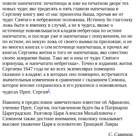
повеле напечатати: печатницы ж иже на печатном дворе тех
новых чудес яко тридесять и пять главизн напечаташа в
Сергиеву книгу яже от нас принесена быша, прочая же от
чудес Святаго в небрежение положиша. Истинну бо глаголаху
ложь быти и вменяху в случай, а не в чудеса, якоже о
источнице новоявльшагося кладязя небрегоша по истине
напечатати, и последи уже и напечаташа с понужением, но не
по истине, но некую ложь от своего вымысла приложше, и не
во многих книгах о сем источнице напечаташа, в прочих же
книгах Сергиева жития и того не напечаташа, яко совестию
своею зазираеми быша. Тако же и ины от чудес Святаго
изринуша, и напечатати небрегоша». Точно в изданиях жития
Сергиева 1647 года не во всех экземплярах помещено
сказание о кладязе; а в которых оно помещено, встречаются
значительныя изменения в сравнении с сказанием Симона,
которое вполне сохранилось в его рукописи о новоявленых
2
чудесах Преп. Сергия
.
Наконец в предисловии замечательно известие об Афанасии,
ученике Преп. Сергия, поставленном будто бы в Патриархи
Цареградские. Разговор Царя Алексия Михайловича с
Симоном также достоин внимания, поколику показывает
высокое уважение Царя к основателю Троицкой Лавры
С. Смирнов.