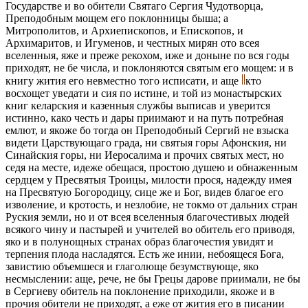
Государстве и во обители Святаго Сергия Чудотворца,
Преподобным мощем его поклонницы быша; а
Митрополитов, и Архиепископов, и Епископов, и
Архимаритов, и Игуменов, и честных мирян ото всея
вселенныя, яже и преже рекохом, иже и доныне по вся годы
приходят, не бе числа, и поклоняются святым его мощем: и в
книгу жития его невместно того исписати, и аще
кто
восхощет уведати и сия по истине, и той из монастырских
книг келарския и казенныя службы выписав и уверится
истинно, како честь и дары приимают и на путь потребная
емлют, и якоже бо тогда он Преподобный Сергий не взыска
видети Царствующаго града, ни святыя горы Афонския, ни
Синайския горы, ни Иеросалима и прочих святых мест, но
седя на месте, идеже обещася, простою душею и обнаженным
сердцем у Пресвятыя Троицы, милости прося, надежду имея
на Пресвятую Богородицу, сице же и Бог, видев благое его
изволение, и кротость, и незлобие, не токмо от дальних стран
Руския земли, но и от всея вселенныя благочестивых людей
всякого чину и пастырей и учителей во обитель его приводя,
яко и в полунощных странах образ благочестия увидят и
терпения плода насладятся. Есть же инии, небоящеся Бога,
завистию объемшеся и глаголюще безумствующе, яко
несмыслении: аще, рече, не бы Грецы дарове приимали, не бы
в Сергиеву обитель на поклонение приходили, якоже и в
прочия обители не приходят, а еже от жития его в писании