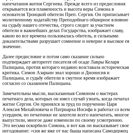
напечатания жития Сергиева. Прежде всего из предисловия
открывается вся пламенность и высота веры Симона в
основателя Троицкой обители Преп. Сергия. Он приписывает
молитвенному ходатайству Преподобнаго обширное влияние
на судьбу нашего
отечества, строго следит за участием
обители в важнейших делах Государства, изображает славу,
какою во все времена пользовалась обитель, и сильными
доказательствами разрушает сомнение и неверие в высокое ея
значение.
Далее предисловие и потом само сказание сильно
подтверждает авторитет писателя об осаде Лавры Келаря
Палицына, против котораго недавно возставала историческая
критика. Симон Азарьин знал хорошо и Дионисия и
Палицына, и судьбу обители в смутное время изображает
согласно со сказанием Палицына.
Замечательны мысли, высказанныя Симоном о мастерах
печатнаго дела, которых он имел случай узнать, когда печатал
житие Сергия. Он принялся за труд по поручению Царя
Алексия Михайловича и Патриарха Иосифа и работал со всем
усердием, но печатники не захотели всего напечатать, многое
выпустили, многое даже изменили по своему усмотрению.
Это весьма оскорбило Симона, и вот как он высказывает свое
негодование: «сия же яже от нас быша написана Самодержец