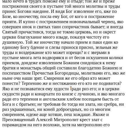
мало нечто в трудех поможе ему и отыде; той же и преже
пострижения своего в пустыне той многи молитвы и труды
принес Богови наедине. И видя Бог изволение его, яже по
Бозе, ко иночеству, посла ему Бог, от кого и пострижение
прияти. И купно с пострижением новоначальный чернец, яко
совершен инок и святых таин сопричастник бывает; и внегда
Святый причастився, тогда не токмо церковь, но и окрест
церкви благоухание много изыде, показуя чистоту его
душевную. Той же иночеству начало прием и паки един ко
единому Богу бдение и слезы принося присно, зельныя же
труды и воздержание кто может изрещи? и с зверьми в
пустыне многа лета водворяяся и от бесов искушения колики
приемля, дондеже изволением Божиим снидошася к нему
братия и монастырь общий составили благодатию Божиею и
поспешеством Пречистыя Богородицы, молитвами его, яко же
ныне очи наши зрят. Смирения же его образ кто может
понести? Терпению же и нестяжанию его кто не подивится?
Яко и не познаватися ему худости
ради риз его; и в церкви
скудости ради и конархати по книзе с лучиною, и яко многаго
ради его терпения и ангельским хлебом посещаем бысть от
Бога и с братьею; не требовав бо тогда ни злата, ни сребра, ни
риз украшенных, ни коней доброездных, но со многим
смирением, идеже аще хотяше, пеш хождаше. Якоже и
Преосвященный Алексей Митрополит крест злат с
порамандом на него возложи, хотя на митрополию его