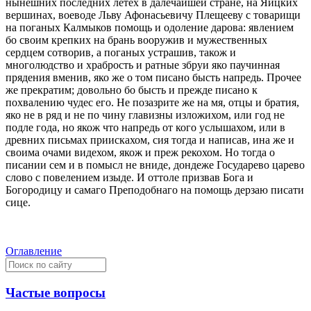
нынешних последних летех в далечайшей стране, на Яицких
вершинах, воеводе Льву Афонасьевичу Плещееву с товарищи
на поганых Калмыков помощь и одоление дарова: явлением
бо своим крепких на брань вооружив и мужественных
сердцем сотворив, а поганых устрашив, також и
многолюдство и храбрость и ратные збруи яко паучинная
прядения вменив, яко же о том писано бысть напредь. Прочее
же прекратим; довольно бо бысть и прежде писано к
похвалению чудес его. Не позазрите же на мя, отцы и братия,
яко не в ряд и не по чину главизны изложихом, или год не
подле года, но якож что напредь от кого услышахом, или в
древних письмах приискахом, сия тогда и написав, ина же и
своима очами видехом, якож и преж рекохом. Но тогда о
писании сем и в помысл не вниде, дондеже Государево царево
слово с повелением изыде. И оттоле призвав Бога и
Богородицу и самаго Преподобнаго на помощь дерзаю писати
сице.
Оглавление
Частые вопросы