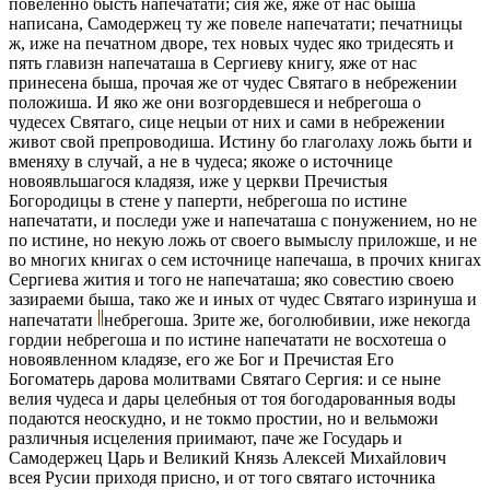
повеленно бысть напечатати; сия же, яже от нас быша
написана, Самодержец ту же повеле напечатати; печатницы
ж, иже на печатном дворе, тех новых чудес яко тридесять и
пять главизн напечаташа в Сергиеву книгу, яже от нас
принесена быша, прочая же от чудес Святаго в небрежении
положиша. И яко же они возгордевшеся и небрегоша о
чудесех Святаго, сице нецыи от них и сами в небрежении
живот свой препроводиша. Истину бо глаголаху ложь быти и
вменяху в случай, а не в чудеса; якоже о источнице
новоявльшагося кладязя, иже у церкви Пречистыя
Богородицы в стене у паперти, небрегоша по истине
напечатати, и последи уже и напечаташа с понужением, но не
по истине, но некую ложь от своего вымыслу приложше, и не
во многих книгах о сем источнице напечаша, в прочих книгах
Сергиева жития и того не напечаташа; яко совестию своею
зазираеми быша, тако же и иных от чудес Святаго изринуша и
напечатати
небрегоша. Зрите же, боголюбивии, иже некогда
гордии небрегоша и по истине напечатати не восхотеша о
новоявленном кладязе, его же Бог и Пречистая Его
Богоматерь дарова молитвами Святаго Сергия: и се ныне
велия чудеса и дары целебныя от тоя богодарованныя воды
подаются неоскудно, и не токмо простии, но и вельможи
различныя исцеления приимают, паче же Государь и
Самодержец Царь и Великий Князь Алексей Михайлович
всея Русии приходя присно, и от того святаго источника