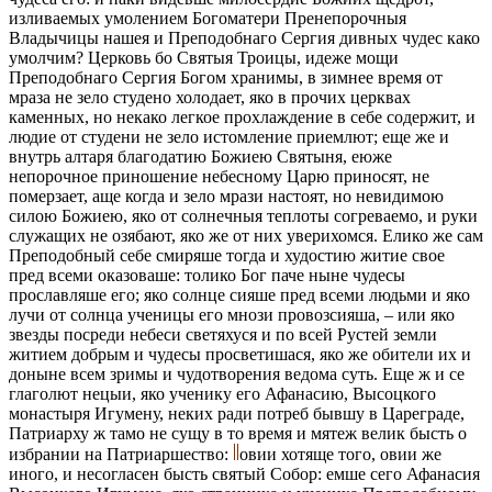
изливаемых умолением Богоматери Пренепорочныя
Владычицы нашея и Преподобнаго Сергия дивных чудес како
умолчим? Церковь бо Святыя Троицы, идеже мощи
Преподобнаго Сергия Богом хранимы, в зимнее время от
мраза не зело студено холодает, яко в прочих церквах
каменных, но некако легкое прохлаждение в себе содержит, и
людие от студени не зело истомление приемлют; еще же и
внутрь алтаря благодатию Божиею Святыня, еюже
непорочное приношение небесному Царю приносят, не
померзает, аще когда и зело мрази настоят, но невидимою
силою Божиею, яко от солнечныя теплоты согреваемо, и руки
служащих не озябают, яко же от них уверихомся. Елико же сам
Преподобный себе смиряше тогда и худостию житие свое
пред всеми оказоваше: толико Бог паче ныне чудесы
прославляше его; яко солнце сияше пред всеми людьми и яко
лучи от солнца ученицы его мнози провозсияша, – или яко
звезды посреди небеси светяхуся и по всей Рустей земли
житием добрым и чудесы просветишася, яко же обители их и
доныне всем зримы и чудотворения ведома суть. Еще ж и се
глаголют нецыи, яко ученику его Афанасию, Высоцкого
монастыря Игумену, неких ради потреб бывшу в Цареграде,
Патриарху ж тамо не сущу в то время и мятеж велик бысть о
избрании на Патриаршество:
овии хотяще того, овии же
иного, и несогласен бысть святый Собор: емше сего Афанасия