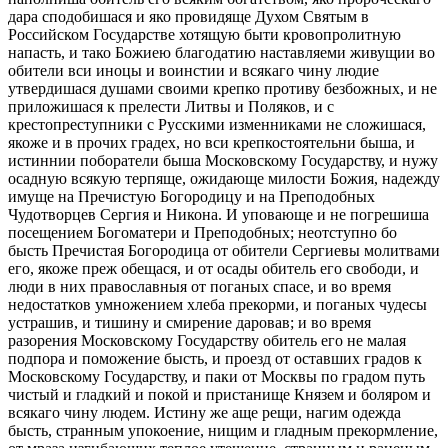
дара сподобишася и яко провидяще Духом Святым в
Российском Государстве хотящую быти кровопролитную
напасть, и тако Божиею благодатию наставляеми живущии во
обители вси иноцы и воинстии и всякаго чину людие
утвердишася душами своими крепко противу безбожных, и не
приложишася к прелести Литвы и Поляков, и с
крестопреступники с Русскими изменниками не сложишася,
якоже и в прочих градех, но вси крепкостоятельни быша, и
истиннии поборатели быша Московскому Государству, и нужу
осадную всякую терпяще, ожидающе милости Божия, надежду
имуще на Пречистую Богородицу и на Преподобных
Чудотворцев Сергия и Никона. И уповающе и не погрешиша
посещением Богоматери и Преподобных; неотступно бо
бысть Пречистая Богородица от обители Сергиевы молитвами
его, якоже преж обещася, и от осады обитель его свободи, и
люди в них православныя от поганых спасе, и во время
недостатков умножением хлеба прекорми, и поганых чудесы
устрашив, и тишину и смирение даровав; и во время
разорения Московскому Государству обитель его не малая
подпора и поможение бысть, и проезд от оставших градов к
Московскому Государству, и паки от Москвы по градом путь
чистый и гладкий и покой и пристанище Князем и боляром и
всякаго чину людем. Истину же аще рещи, нагим одежда
бысть, странным упокоение, нищим и гладным прекормление,