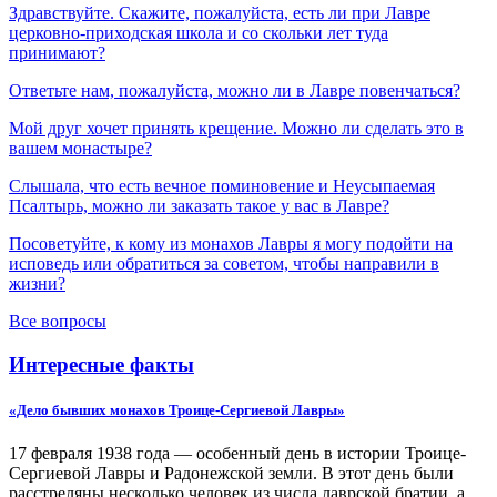
Здравствуйте. Скажите, пожалуйста, есть ли при Лавре
церковно-приходская школа и со скольки лет туда
принимают?
Ответьте нам, пожалуйста, можно ли в Лавре повенчаться?
Мой друг хочет принять крещение. Можно ли сделать это в
вашем монастыре?
Слышала, что есть вечное поминовение и Неусыпаемая
Псалтырь, можно ли заказать такое у вас в Лавре?
Посоветуйте, к кому из монахов Лавры я могу подойти на
исповедь или обратиться за советом, чтобы направили в
жизни?
Все вопросы
Интересные факты
«Дело бывших монахов Троице-Сергиевой Лавры»
17 февраля 1938 года — особенный день в истории Троице-
Сергиевой Лавры и Радонежской земли. В этот день были
расстреляны несколько человек из числа лаврской братии, а