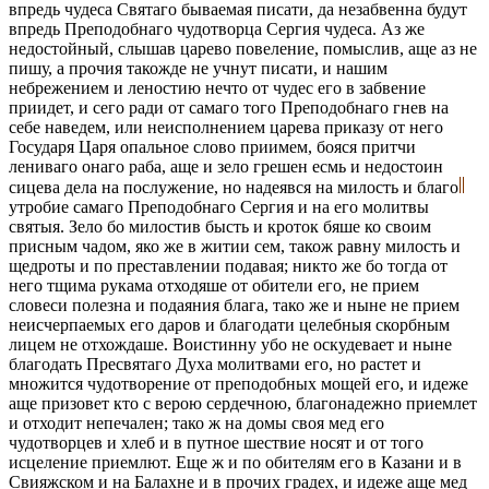
впредь чудеса Святаго бываемая писати, да незабвенна будут
впредь Преподобнаго чудотворца Сергия чудеса. Аз же
недостойный, слышав царево повеление, помыслив, аще аз не
пишу, а прочия такожде не учнут писати, и нашим
небрежением и леностию нечто от чудес его в забвение
приидет, и сего ради от самаго того Преподобнаго гнев на
себе наведем, или неисполнением царева приказу от него
Государя Царя опальное слово приимем, бояся притчи
лениваго онаго раба, аще и зело грешен есмь и недостоин
сицева дела на послужение, но надеявся на милость и благо
утробие самаго Преподобнаго Сергия и на его молитвы
святыя. Зело бо милостив бысть и кроток бяше ко своим
присным чадом, яко же в житии сем, також равну милость и
щедроты и по преставлении подавая; никто же бо тогда от
него тщима рукама отходяше от обители его, не прием
словеси полезна и подаяния блага, тако же и ныне не прием
неисчерпаемых его даров и благодати целебныя скорбным
лицем не отхождаше. Воистинну убо не оскудевает и ныне
благодать Пресвятаго Духа молитвами его, но растет и
множится чудотворение от преподобных мощей его, и идеже
аще призовет кто с верою сердечною, благонадежно приемлет
и отходит непечален; тако ж на домы своя мед его
чудотворцев и хлеб и в путное шествие носят и от того
исцеление приемлют. Еще ж и по обителям его в Казани и в
Свияжском и на Балахне и в прочих градех, и идеже аще мед