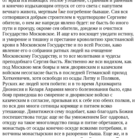
от мраза изгибающих теплое утешение, странным и раненым
и конечно издыхающим отпуск от сего света с напутием
вечнаго живота, мертвым
же погребение бываше. Сия вся
сотворяшеся добрым строителем в чудотворцове Сергиеве
обители, о нем же напреди явлено будет: не бысть бо иного
пути и проезду, окроме сея обители, дондеже и очистися
Государство Московское. И аще кто восхощет уведати истину,
и умирение и тишину и престание кроволитию христианской
крови в Московском Государстве и по всей России, како
явление его о собрании ратных людей на очищение
Московскому Государству, и то все молитвами и чудесы
преподобнаго Сергия бысть. Явственно же вси видихом, как
под Москвою меж бояры и меж дворянским и казачским
войском несогласие бысть в последней Гетманской приход
Хоткеевичев, хотя освободи из осады Литву и Поляков,
Руских же людей хотя побити: и в то время Архимарита
Дионисия и Келаря Аврамия много болезнования было, едва
бояр приведоша во смирение и дворянское войско с
казаческим в согласие, призывая их к себе изо обеих полков, и
по вся дни многи сотницы кормяще и питием всяко
утешающе. Дивитижеся сему подобает, како благодать Божия
поспешествова тогда: аще не бы умножением Бог одаровал,
откуду на такое многолюдство пища и питие обреташеся, а
монастырь от осады конечно оскуде всякими потребами, и
вотчины монастырскии все в разорении быша. Еще же, и в