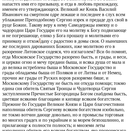
напастех имя его призываху, и егда в любовь прихождаху,
именем его утверждающеся. Великий же Князь Василий
Иванович на смертном одре лежаше и последнее в слух всем
ублажание Преподобному Сергию изрек и предаде дух свой в
руце Божии. Такову веру к нему Самодержцы имеяху и о
чадородии Цари Государи его на молитву к Богу подвизающе
и не погрешающе, елико у Бога прошаху и молитвами его
приимаху и отхож
даху с радостию в домы своя. О нынешних
же последних дарованиих Божиих, иже молитвою его в
разорение Литовское содеяся, что изглаголем? Вси бо помнят,
егда Московское Государство разорено бысть, и грады, и веси,
и церкви огню и мечу предани быша, и всяка душа от мала и
до велика истреблена быша и Московское Государство и
грады обладаемы быша от Поляков и от Литвы и от Немец,
прочии же грады от Руских воров разоряеми бяше, и
Московскому Государству не бысть ни откуда помощи; токмо
едина сия обитель Святыя Троицы и Чудотворца Сергия
заступлением Пречистые Богородицы Богом снабдима бысть,
цветяше всякими благощами и кипяще всяким богатством.
Прежние бо Государи Великие Князи и Цари благочестивии
наполниша обитель Сергиеву всяким богатством изобильно,
не токмо вотчин дающе довольно, но и промыслы торговыя
во многих градех и по украйнам и за морем безпошлинно, и
прилагающе к полности полность; и мноземи леты
наполниша обитель его всяким богатством, яко пророческаго