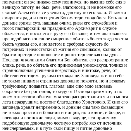
понудити; он же никако сему повинуся, но вменив себе сия в
великую тяготу, не бых, рече, златоносец, и не возможе его
святый Алексей на се увещати, дал ему по его воли. И такого
смирения ради и посещения Богоматери сподобися. Есть же и
доныне зримы суть нашима очима ризы его служебныя и
посох пастырский: на праздник его Архимарит в службе
облачается, и посох его в руку его бываше, и тем оказовашеся
преподобнаго конечное смирение; обитель бо его тогда честна
бысть чудесы его, а не златом и сребром; скудость бо
потребных и недостатки от жития его слышахом, колико от
братии претерпе поношение и ропот терпеливая она душа.
Последи ж коликими благими Бог обитель его распространил:
елика, рече, во обитель его приносимая умножахуся, толико и
страннолюбная утешения возрастаху, и никтоже, рече, от
обители его тщима рукама отхождаше. Заповеда ж и по себе
не токмо нищих и странных довольно покоити, но и всякому
требующему подавати, глаголя: аще сию мою заповедь
сохраните без роптания, то мзду от Господа приимите; и по
моем отшествии обитель моя зело распространится и во многа
лета неразрушима постоит благодатию Христовою. И сию его
заповедь хранят непременно, и доныне сим тако бывающим,
не токмо простии и больнии и нищии, но и князи, и бояре, и
воеводы и воинские люди, мимо грядуще, вси приимаху
подобающую довольную честную потребу, яко от источник
неисчерпаемых, и в путь свой пищу и питие довольно