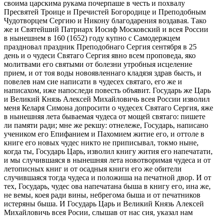
своима царскима рукама почерпаше в честь и похвалу
Пресвятей Троице и Пречистей Богородице и Преподобным
Чудотворцем Сергию и Никону благодарения воздавая. Тако
же и Святейший Патриарх Иосиф Московский и всея России
в нынешнем в 160 (1652) году купно с Самодержцем
праздновал праздник Преподобнаго Сергия сентября в 25
день и о чудеси Святаго Сергия явно всем проповеда, яко
молитвами его святыми от болезни утробныя исцеление
прием, и от тоя воды новоявленнаго кладязя здрав бысть, и
повелев нам сие написати в чудесех святаго, его же и
написахом, иже напоследи повесть объявит. Государь же Царь
и Великий Князь Алексей Михайловичь всея России изволил
меня Келаря Симона допросити о чудесех Святаго Сергия, яже
в нынешняя лета бываемая чудеса от мощей святаго: пишете
ли памяти ради; мне же рекшу: отнележе, Государь, написано
учеником его Епифанием и Пахомием житие его, и оттоле в
книге его новых чудес никто не приписывал, токмо ныне,
когда ты, Государь Царь, изволил книгу жития его напечатати,
и мы случившаяся в нынешняя лета новотворимая чудеса и от
летописных книг и от осадныя книги его же обители
случившаяся тогда чудеса и положиша на печатной двор. И от
тех, Государь, чудес ова напечатана быша в книгу его, ина же,
не вемы, коея ради вины, небрегома быша и от печатников
истеряны быша. И Государь Царь и Великий Князь Алексей
Михайловичь всея Росии, слышав от нас сия, указал нам