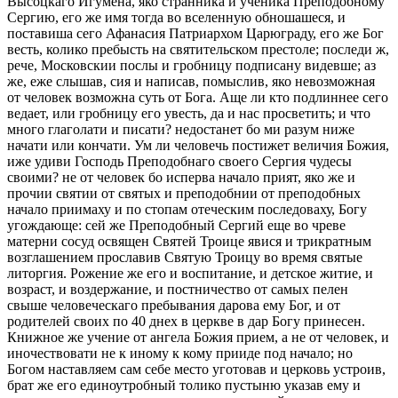
Высоцкаго Игумена, яко странника и ученика Преподобному
Сергию, его же имя тогда во вселенную обношашеся, и
поставиша сего Афанасия Патриархом Царюграду, его же Бог
весть, колико пребысть на святительском престоле; последи ж,
рече, Московскии послы и гробницу подписану видевше; аз
же, еже слышав, сия и написав, помыслив, яко невозможная
от человек возможна суть от Бога. Аще ли кто подлиннее сего
ведает, или гробницу его увесть, да и нас просветить; и что
много глаголати и писати? недостанет бо ми разум ниже
начати или кончати. Ум ли человечь постижет величия Божия,
иже удиви Господь Преподобнаго своего Сергия чудесы
своими? не от человек бо исперва начало прият, яко же и
прочии святии от святых и преподобнии от преподобных
начало приимаху и по стопам отеческим последоваху, Богу
угождающе: сей же Преподобный Сергий еще во чреве
матерни сосуд освящен Святей Троице явися и трикратным
возглашением прославив Святую Троицу во время святые
литоргия. Рожение же его и воспитание, и детское житие, и
возраст, и воздержание, и постничество от самых пелен
свыше человеческаго пребывания дарова ему Бог, и от
родителей своих по 40 днех в церкве в дар Богу принесен.
Книжное же учение от ангела Божия прием, а не от человек, и
иночествовати не к иному к кому прииде под начало; но
Богом наставляем сам себе место уготовав и церковь устроив,
брат же его единоутробный толико пустыню указав ему и