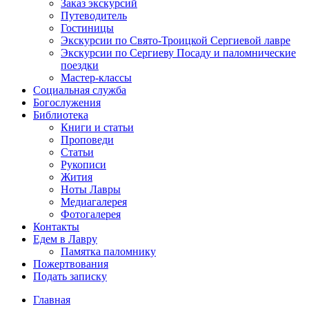
Заказ экскурсий
Путеводитель
Гостиницы
Экскурсии по Свято-Троицкой Сергиевой лавре
Экскурсии по Сергиеву Посаду и паломнические
поездки
Мастер-классы
Социальная служба
Богослужения
Библиотека
Книги и статьи
Проповеди
Статьи
Рукописи
Жития
Ноты Лавры
Медиагалерея
Фотогалерея
Контакты
Едем в Лавру
Памятка паломнику
Пожертвования
Подать записку
Главная