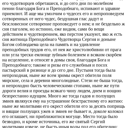
его чудотворцев обреташеся, и до сего дни по молебном
пении благодаря Бога и Преподобнаго, испивают и здравие
приемлют. И аще мы умолчим о чудесех его и непроповедуем
сотворенных от него чудес, бездушная глас дадут и
безсловесное сотворение проповедует о нем; и не бездельно ж
сия глаголем, но истинно, еже видим, сами бо вещи
действием и чудотворением, яко перстом указуют, яко ж есть
сия житница Преподобнаго Чудотворца Сергия и доныне
Богом соблюдаема цела на память и на удивление
преподобных трудов его, от нея же христолюбивии от прага
или угла трески емлюще зубным болезнем и всяким скорбем
на исцеление, и относят в домы своя, благодаря Бога и
Преподобнаго; такоже и ризы его служебныя и посох
пастырский в ризнице и до сего дне. Пустыня тогда была
непроходная, ныне же всем зримы окрест обители поля
мирские, села и деревни многолюдные. Стези не быша тогда,
и непроходно бысть человеческими стопами, ныне же пути
дороги велия и проезды всякаго чину людем, днем и нощию
безпрестанно идущим. Много же тогда гадов и ползущих
змиев являхуся ему на устрашение безстрастному его житию:
ныне же молитвами его окрест обители его за десять поприщь
и вящше ползущих ужев и змиев не бывает и, доколе колокол
его оглашает, ни приближитися могуще. Место тогда было
безводно, и кроме источника, его же святый Сергий
молитвами изведе, не бысть иныя воды под его обителию: