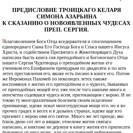
ПРЕДИСЛОВИЕ ТРОИЦКАГО КЕЛАРЯ
СИМОНА АЗАРЬИНА
К СКАЗАНИЮ О НОВОЯВЛЕННЫХ ЧУДЕСАХ
ПРЕП. СЕРГИЯ.
Благоволением Бога Отца вседержителя и споспешением
единороднаго Сына Его Господа Бога и Спаса нашего Иисуса
Христа, и содействием Пресвятаго и Животворящаго Духа
написана бысть книга сия преподобнаго и Богоноснаго Отца
нашего Сергия Чудотворца о преподобном житии его
учеником его Епифанием премудрым по двадесяти и по шти
летех преставления его, якоже есть писано в книге его. Потом
же Иеромонах Пахомей по неколицех летех такоже
воспомянув о житии его преподобном и о чудесех, бываемых
от преподобных мощей его; еже после того наипаче многа и
неисчетна содеяшася чудеса всем, притекающим с верою. И не
токмо ту многоразличным болезнем своим исцеление
приимающе, идеже лежат многочудесныя мощи его, но и во
прочих градех и весех и в дальних странах, идеже аще кто
призовет с верою имя его святое. Много же лет преиде, яко
близь двою сот лет и вящше, отнележе житие святаго
написано, и никтоже не дерзнув в книгу жития его приписати
бываемых от него чудес, или от настоятелей небрежением,