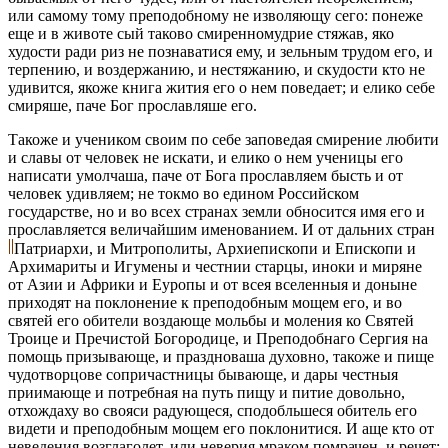
или самому тому преподобному не изволяющу сего: понеже
еще и в животе сый таково смиренномудрие стяжав, яко
худости ради риз не познаватися ему, и зельным трудом его, и
терпению, и воздержанию, и нестяжанию, и скудости кто не
удивится, якоже книга жития его о нем поведает; и елико себе
смиряше, паче Бог прославляше его.
Такоже и учеником своим по себе заповедая смирение любити
и славы от человек не искати, и елико о нем ученицы его
написати умолчаша, паче от Бога прославляем бысть и от
человек удивляем; не токмо во едином Российском
государстве, но и во всех странах земли обносится имя его и
прославляется величайшим именованием. И от дальних стран
Патриархи, и Митрополиты, Архиепископи и Епископи и
Архимариты и Игумены и честнии старцы, иноки и миряне
от Азии и Африки и Еуропы и от всея вселенныя и доныне
приходят на поклонение к преподобным мощем его, и во
святей его обители воздающе мольбы и моления ко Святей
Троице и Пречистой Богородице, и Преподобнаго Сергия на
помощь призывающе, и праздноваша духовно, такоже и пище
чудотворцове сопричастницы бывающе, и дары честныя
приимающе и потребная на путь пищу и питие довольно,
отхождаху во свояси радующеся, сподобльшеся обитель его
видети и преподобным мощем его поклонитися. И аще кто от
неведения возглаголет, или неверия мраком помрачен, и речет: