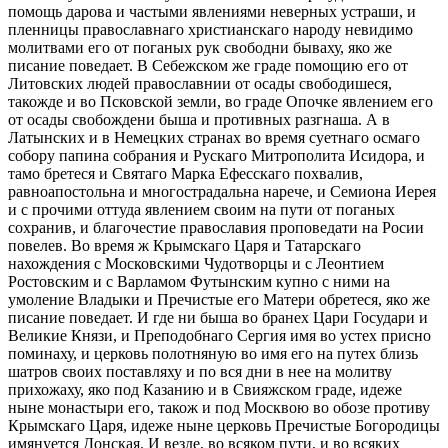
помощь дарова и частыми явлениями неверных устраши, и
пленницы православнаго христианскаго народу невидимо
молитвами его от поганых рук свободни бываху, яко же
писание поведает. В Себежском же граде помощию его от
Литовских людей православнии от осады свободишеся,
такожде и во Псковской земли, во граде Опочке явлением его
от осады свобождени быша и противных разгнаша. А в
Латынских и в Немецких странах во время суетнаго осмаго
собору папина собрания и Рускаго Митрополита Исидора, и
тамо бретеся и Святаго Марка Ефесскаго похвалив,
равноапостольна и многострадальна нарече, и Семиона Иерея
и с прочими оттуда явлением своим на пути от поганых
сохранив, и благочестие православия проповедати на Росии
повелев. Во время ж Крымскаго Царя и Татарскаго
нахождения с Московскими Чудотворцы и с Леонтием
Ростовским и с Варламом Футынским купно с ними на
умоление Владыки и Пречистые его Матери обретеся, яко же
писание поведает. И где ни быша во бранех Цари Государи и
Великие Князи, и Преподобнаго Сергия имя во устех присно
поминаху, и церковь полотняную во имя его на путех близь
шатров своих поставляху и по вся дни в нее на молитву
прихожаху, яко под Казанию и в Свияжском граде, идеже
ныне монастыри его, також и под Москвою во обозе противу
Крымскаго Царя, идеже ныне церковь Пречистые Богородицы
имянуется Донская. И везде, во всяком пути, и во всяких