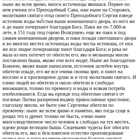
ныне же всем зримо, многи источницы явишася. Первее по
нем ученик его Преподобный Сава, иже ныне на Сторожех,
молитвами святаго отца своего Преподобнаго Сергия изведе
источник воды чи
стыя выше конюшеннаго двора, из него же
и до ныне почерпают благодаря Бога. Паки же по 7,000-м
лете, в 151 году под горою Волкушею, еще же паки и под
самым конюшенным двором, и паки позади свитошнаго двора
и во многих местех источницы воды чисты истекоша, от них
же вси людие почерпающе пиют благодаря Бога; и река не
мала из них потечет от обители его, яко и мельницы мнози
поставлени быша, якоже очи всех видят. Ныне же благодатию
Божиею, якоже выше написахом, источник целебен внутрь
обители изыде, его же все очима своима зрят, и пиют на
веселие и в просвещение души ж и телу молитвами святаго. И
елико людей во обители и около обители в слободах
множашеся, толико по премногу и воды и всякая потреба
изобиловашеся. Егда жь прежде под обителью святаго от
поганые Литвы разорения видяху православные христиане,
глаголаху мнози, не быти уже Сергиевы обители по
прежнему: ныне же всем зримо и памятно, яко тогда суще в
рощах тех и древес толико не бысть, елико ныне
многолюдственное число человек в слободах на тех местех,
идеже рощи велиции быша. Сицевыми чудесы Бог обогати
обитель его, яко и безсловесное естество проповедоваше
чудеса его: и паки видевше милосердие Божиих щедрот,