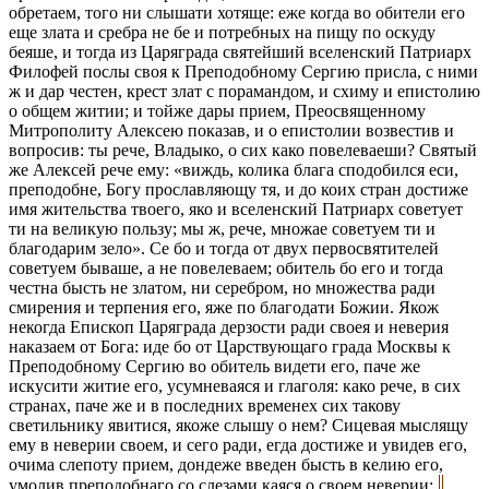
обретаем, того ни слышати хотяще: еже когда во обители его
еще злата и сребра не бе и потребных на пищу по оскуду
беяше, и тогда из Царяграда святейший вселенский Патриарх
Филофей послы своя к Преподобному Сергию присла, с ними
ж и дар честен, крест злат с порамандом, и схиму и епистолию
о общем житии; и тойже дары прием, Преосвященному
Митрополиту Алексею показав, и о епистолии возвестив и
вопросив: ты рече, Владыко, о сих како повелеваеши? Святый
же Алексей рече ему: «виждь, колика блага сподобился еси,
преподобне, Богу прославляющу тя, и до коих стран достиже
имя жительства твоего, яко и вселенский Патриарх советует
ти на великую пользу; мы ж, рече, множае советуем ти и
благодарим зело». Се бо и тогда от двух первосвятителей
советуем бываше, а не повелеваем; обитель бо его и тогда
честна бысть не златом, ни серебром, но множества ради
смирения и терпения его, яже по благодати Божии. Якож
некогда Епископ Царяграда дерзости ради своея и неверия
наказаем от Бога: иде бо от Царствующаго града Москвы к
Преподобному Сергию во обитель видети его, паче же
искусити житие его, усумневаяся и глаголя: како рече, в сих
странах, паче же и в последних временех сих такову
светильнику явитися, якоже слышу о нем? Сицевая мыслящу
ему в неверии своем, и сего ради, егда достиже и увидев его,
очима слепоту прием, дондеже введен бысть в келию его,
умолив преподобнаго со слезами каяся о своем неверии: