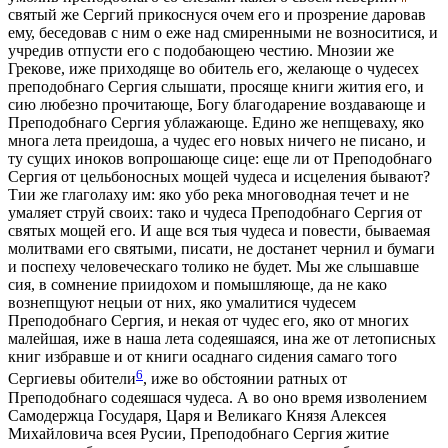
святый же Сергий прикоснуся очем его и прозрение даровав
ему, беседовав с ним о еже над смиренными не возноситися, и
учредив отпусти его с подобающею честию. Мнозии же
Грекове, иже приходяще во обитель его, желающе о чудесех
преподобнаго Сергия слышати, просяще книги жития его, и
сию любезно прочитающе, Богу благодарение воздавающе и
Преподобнаго Сергия ублажающе. Едино же непщеваху, яко
многа лета преидоша, а чудес его новых ничего не писано, и
ту сущих иноков вопрошающе сице: еще ли от Преподобнаго
Сергия от цельбоносных мощей чудеса и исцеления бывают?
Тии же глаголаху им: яко убо река многоводная течет и не
умаляет струй своих: тако и чудеса Преподобнаго Сергия от
святых мощей его. И аще вся тыя чудеса и повести, бываемая
молитвами его святыми, писати, не достанет чернил и бумаги
и поспеху человеческаго толико не будет. Мы же слышавше
сия, в сомнение приидохом и помышляюще, да не како
вознепщуют нецыи от них, яко умалитися чудесем
Преподобнаго Сергия, и некая от чудес его, яко от многих
малейшая, иже в наша лета содеяшаяся, ина же от летописных
книг избравше и от книги осаднаго сидения самаго того
6
Сергиевы обители
, иже во обстоянии ратных от
Преподобнаго содеяшася чудеса. А во оно время изволением
Самодержца Государя, Царя и Великаго Князя Алексея
Михайловича всея Русии, Преподобнаго Сергия житие