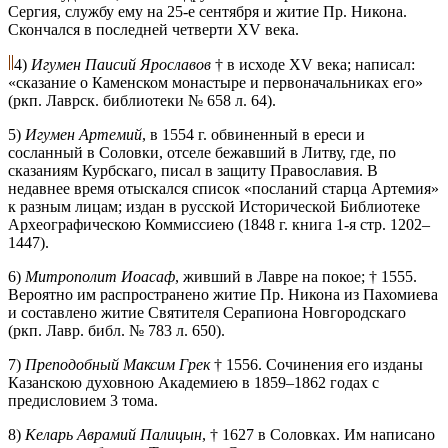
Сергия, службу ему на 25-е сентября и житие Пр. Никона.
Скончался в последней четверти XV века.
4)
Игумен Паисий Ярославов
† в исходе XV века; написал:
«сказание о Каменском монастыре и первоначальниках его»
(ркп. Лаврск. библиотеки № 658 л. 64).
5)
Игумен Артемий
, в 1554 г. обвиненный в ереси и
сосланный в Соловки, отселе бежавший в Литву, где, по
сказаниям Курбскаго, писал в защиту Православия. В
недавнее время отыскался список «посланий старца Артемия»
к разным лицам; издан в русской Исторической Библиотеке
Археографическою Коммиссиею (1848 г. книга 1-я стр. 1202–
1447).
6)
Митрополит Иоасаф
, живший в Лавре на покое; † 1555.
Вероятно им распространено житие Пр. Никона из Пахомиева
и составлено житие Святителя Серапиона Новгородскаго
(ркп. Лавр. библ. № 783 л. 650).
7)
Преподобный Максим Грек
† 1556. Сочинения его изданы
Казанскою духовною Академиею в 1859–1862 годах с
предисловием 3 тома.
8)
Келарь Аврамий Палицын
, † 1627 в Соловках. Им написано