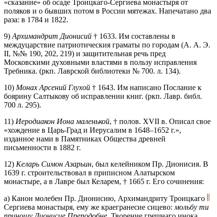
«сказание» об осаде Троицкаго-Сергиева монастыря от
поляков и о бывших потом в России мятежах. Напечатано два
раза: в 1784 и 1822.
9)
Архимандрит Дионисий
† 1633. Им составлены в
междуцарствие патриотическия граматы по городам (А. А. Э.
II, №№ 190, 202, 219) и защитительная речь пред
Московскими духовными властями в пользу исправления
Требника. (ркп. Лаврской библиотеки № 700. л. 134).
10)
Монах Арсений Глухой
† 1643. Им написано Послание к
боярину Салтыкову об исправлении книг. (ркп. Лавр. библ.
700 л. 295).
11)
Иеродиакон Иона маленькой
, † полов. ХVII в. Описал свое
«хождение в Царь-Град и Иерусалим в 1648–1652 г.»,
изданное нами в Памятниках Общества древней
письменности в 1882 г.
12)
Келарь Симон Азарьин
, был келейником Пр. Дионисия. В
1639 г. строительствовал в приписном Алатырском
монастыре, а в Лавре был Келарем, † 1665 г. Его сочинения:
а) Канон молебен Пр. Дионисию, Архимандриту Троицкаго
Сергиева монастыря, ему же краегранесие сицево:
мольбу ти
приношу Дионисие Преподобне
. Творение грешнаго инока