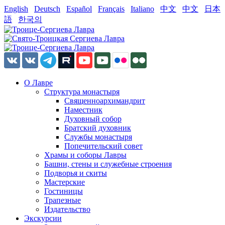
English
Deutsch
Español
Français
Italiano
中文
中文
日本
語
한국의
О Лавре
Структура монастыря
Священноархимандрит
Наместник
Духовный собор
Братский духовник
Службы монастыря
Попечительский совет
Храмы и соборы Лавры
Башни, стены и служебные строения
Подворья и скиты
Мастерские
Гостиницы
Трапезные
Издательство
Экскурсии