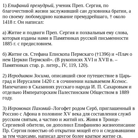
1)
Епифаний премудрый
, ученик Преп. Сергия, по
благочестивой жизни заслуживший сан духовника братии, а
по своему любомудрию название премудрейшаго, † около
1418 г. Он написал:
а) Житие и подвиги Преп. Сергия и похвальныя ему слова,
которыя изданы нами в Памятниках русской письменности
1885 г. с предисловием.
б) Житие св. Стефана Епископа Пермскаго (†1396) и «Плач о
нем Церкви Пермской». (В рукописях XVI и XVII в. –
Памятниках стар. р. литер., IV, 119, 120).
2)
Иеродиакон Зосима
, описавший свое путешествие в Царь-
град и Иерусалим 1420 г. в сочинении называемом
Ксенос
.
Напечатано в Сказаниях русскаго народа И. П. Сахаровым и
отдельно Императорским Палестинским Обществом в 1889
году.
3)
Иеромонах Пахомий
–Логофет родом Серб, приглашенный в
Россию с Афона в половине XV века для составления служб
русским святым, а частию и житий их. Живя в Троице-
Сергиевой обители, он дополнил Епифаниево жизнеописание
Пр. Сергия повестью об открытии мощей его и следовавшими
за тем чудесами, написал другое более краткое житие св.