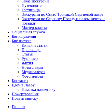
Заказ экскурсий
Путеводитель
Гостиницы
Экскурсии по Свято-Троицкой Сергиевой лавре
Экскурсии по Сергиеву Посаду и паломнические
поездки
Мастер-классы
Социальная служба
Богослужения
Библиотека
Книги и статьи
Проповеди
Статьи
Рукописи
Жития
Ноты Лавры
Медиагалерея
Фотогалерея
Контакты
Едем в Лавру
Памятка паломнику
Пожертвования
Подать записку
Главная