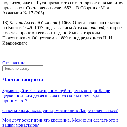
подвизех, иже на Руси празднества им створяют и на молитву
призывают. Составлено после 1652 г. В Сборнике М. д.
Академии № 17 (203).
13)
Келарь Арсений Суханов
† 1668. Описал свое посольство
на Восток 1649–1653 под заглавием
Проскинитарий
, которое
вместе с прочими его соч. издано Императорским
Палестинским Обществом в 1889 г. под редакциею Н. И.
Ивановскаго.
Оглавление
Частые вопросы
Здравствуйте. Скажите, пожалуйста, есть ли при Лавре
церковно-приходская школа и со скольки лет туда
принимают?
Ответьте нам, пожалуйста, можно ли в Лавре повенчаться?
Мой друг хочет принять крещение. Можно ли сделать это в
вашем монастыре?