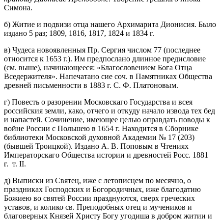
Симона.
б) Житие и подвизи отца нашего Архимарита Дионисия. Было
издано 5 раз; 1809, 1816, 1817, 1824 и 1834 г.
в) Чудеса новоявленныя Пр. Сергия числом 77 (последнее
относится к 1653 г.). Им предпослано длинное предисловие
(см. выше), начинающееся: «Благословением Бога Отца
Вседержителя». Напечатано сие соч. в Памятниках Общества
древней письменности в 1883 г. С. Ф. Платоновым.
г) Повесть о разорении Московскаго Государства и всея
российския земли, како, отчего и откуду начало извода тех бед
и напастей. Сочинение, имеющее целью оправдать поводы к
войне России с Польшею в 1654 г. Находится в Сборнике
библиотеки Московской духовной Академии № 17 (203)
(бывшей Троицкой). Издано А. В. Поповым в Чтениях
Императорскаго Общества истории и древностей Росс. 1881
г. т. II.
д) Выписки из Святец, иже с летописцем по месячно, о
праздниках Господских и Богородичных, иже благодатию
Божиею во святей России празднуются, сверх греческих
уставов, и колико св. Преподобных отец и мучеников и
благоверных Князей Христу Богу угодиша в добром житии и