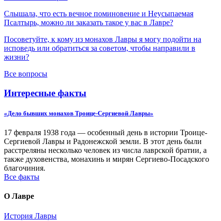
Слышала, что есть вечное поминовение и Неусыпаемая
Псалтырь, можно ли заказать такое у вас в Лавре?
Посоветуйте, к кому из монахов Лавры я могу подойти на
исповедь или обратиться за советом, чтобы направили в
жизни?
Все вопросы
Интересные факты
«Дело бывших монахов Троице-Сергиевой Лавры»
17 февраля 1938 года — особенный день в истории Троице-
Сергиевой Лавры и Радонежской земли. В этот день были
расстреляны несколько человек из числа лаврской братии, а
также духовенства, монахинь и мирян Сергиево-Посадского
благочиния.
Все факты
О Лавре
История Лавры