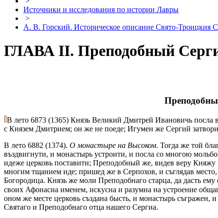
>
Источники и исследования по истории Лавры
>
А. В. Горский. Историческое описание Свято-Троицкия С
ГЛАВА II. Преподобный Сергий
Преподобный
В лето 6873 (1365) Князь Великий Дмитрей Ивановичь посл
с Князем Дмитрием; он же не поеде; Игумен же Сергий затвори
В лето 6882 (1374).
О монастыре на Высоком
. Тогда же той бл
въздвигнути, и монастырь устроити, и посла со многою мольбо
идеже церковь поставити; Преподобный же, видев веру Княжу и 
многим тщанием иде; пришед же в Серпохов, и съглядав место,
Богородица. Князь же моли Преподобнаго старца, да дасть ему
своих Афонасиа именем, искусна и разумна на устроение обща
оном же месте церковь създана бысть, и монастырь съгражен, и
Святаго и Преподобнаго отца нашего Сергиа.