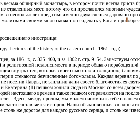
ь весьма обширный монастырь, в котором почти всегда триста б
из отдаленных мест, потому что он прославился многими чудес
м за несколько лет пред сим: именно двум слепым даровано про
о молитвами своими много может он соделать у Бога и при
обрес
просвещеннаго иностранца:
Lectures of the history of the eastern church. 1861 года).
, за 1861 г., с. 335–400, и за 1862 г. стр. 9–54. Заимствуем от
ой и религиозной независимости в периоде общаго порабощения!
оящия внутрь стен, которыя своею высотою и толщиною, башнями
империи стекаются безчисленные богомольцы. Каждая деревня по
е посетив Лавры, не заплатив дани своего благочестия ея свят
 и Екатерина (II) пешком ходили сюда из Москвы со всем двором 
людей настоящаго времени также пешком отправляются на покло
тели... Здесь, между прочим, мы можем напомнить себе о нашем
ким часто составляется история. Наши обыкновенныя западныя и
ре столь же дорогое для каждаго русскаго сердца, и столь же из