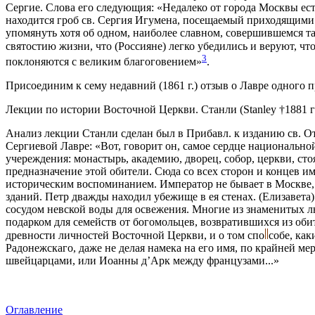
Сергие. Слова его следующия: «Недалеко от города Москвы ест
находится гроб св. Сергия Игумена, посещаемый приходящими 
упомянуть хотя об одном, наиболее славном, совершившемся та
святостию жизни, что (Россияне) легко убедились и веруют, чт
3
поклоняются с великим благоговением»
.
Присоединим к сему недавний (1861 г.) отзыв о Лавре одного 
Лекции по истории Восточной Церкви. Станли (Stanley †1881 году. 
Анализ лекции Станли сделан был в Прибавл. к изданию св. Отцев
Сергиевой Лавре: «Вот, говорит он, самое сердце национальн
учереждения: монастырь, академию, дворец, собор, церкви, ст
предназначение этой обители. Сюда со всех сторон и концев 
историческим воспоминанием. Император не бывает в Москве, н
зданий. Петр дважды находил убежище в ея стенах. (Елизавета)
сосудом невской воды для освежения. Многие из знаменитых 
подарком для семейств от богомольцев, возвратившихся из оби
древности личностей Восточной Церкви, и о том спо
собе, ка
Радонежскаго, даже не делая намека на его имя, по крайней ме
швейцарцами, или Иоанны д’Арк между французами...»
Оглавление