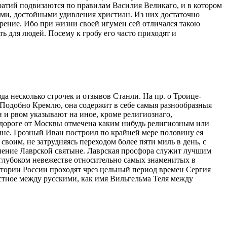
ратий подвизаются по правилам Василия Великаго, и в котором
ами, достойными удивления христиан. Из них достаточно
зрение. Ибо при жизни своей игумен сей отличался такою
ть для людей. Посему к гробу его часто приходят и
сюда несколько строчек и отзывов Станли. На пр. о Троице-
 Подобно Кремлю, она содержит в себе самыя разнообразныя
 и рвом указывают на иное, кроме религиознаго,
 дороге от Москвы отмечена каким нибудь религиозным или
ыне. Грозный Иван построил по крайней мере половину ея
своим, не затрудняясь переходом более пяти миль в день, с
нение Лаврской святыне. Лаврская просфора служит лучшим
 глубоком невежестве относительно самых знаменитых в
стории России проходят чрез цельный период времен Сергия
вестное между русскими, как имя Вильгельма Теля между