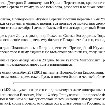
 Князю Дмитрию Ивановичу сын Юрий в Переяславли, крести же е
ну Сергею святому; но Бог помилова, разболеся в великое говени
новича, Преподобный Игумен Серьгий постави церковь в имя Ус
хи съвокупи, и единаго презвитера приведе от монастыря своег
ени месяца декабря 1 день; и бысть сей монастырь присный Вели
де к реце Дону за два дни до Рожества Святыя Богородица. Тог
агословение таково, веля ему битися с Татары «чтобы еси, госпо
митрию Ивановичю сын Петр, и крести его Преподобный Игумен 
 преже того к нему ездиша и не възмогоша умирити их, тогда ж
ича) в гроб месяца маиа в 20 день. Бе же ту гость Митрополит 
ць, и разыдошася много плача наплънишася.
же осени септября 25 (1391) на память Преподобныа Евфросини
 всем монастырем, иже в Руси, и положен бысть в честней обите
(1422 г.), а уже о славе его свидетельствуют даже иностранные
епископом Венским, Иоанн Фабер Стапуленский, по просьбе Фер
ом и учением он так действовал на возникающее лютеранское за
тян), кроме прочаго, относящагося к славе религии Россиян, по