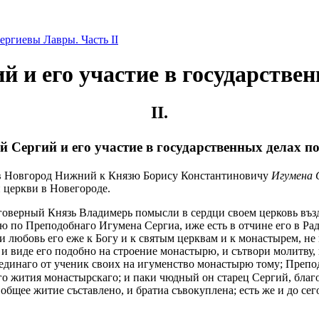
ергиевы Лавры. Часть II
 и его участие в государстве
II.
 Сергий и его участие в государственных делах п
а в Новгород Нижний к Князю Борису Константиновичу
Игумена 
 церкви в Новегороде.
аговерный Князь Владимерь помысли в сердци своем церковь въз
ю по Преподобнаго Игумена Сергиа, иже есть в отчине его в Ра
любовь его еже к Богу и к святым церквам и к монастырем, не п
 и виде его подобно на строение монастырю, и сътвори молитву
 единаго от ученик своих на игуменство монастырю тому; Препо
го жития монастырскаго; и паки чюдный он старец Сергий, благ
 общее житие съставлено, и братиа съвокуплена; есть же и до с