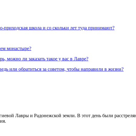
но-приходская школа и со скольки лет туда принимают?
шем монастыре?
, можно ли заказать такое у вас в Лавре?
ведь или обратиться за советом, чтобы направили в жизни?
иевой Лавры и Радонежской земли. В этот день были расстреляны
ия.