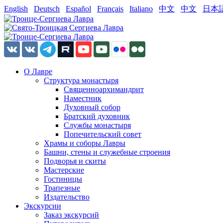
English
Deutsch
Español
Français
Italiano
中文
中文
日本
О Лавре
Структура монастыря
Священноархимандрит
Наместник
Духовный собор
Братский духовник
Службы монастыря
Попечительский совет
Храмы и соборы Лавры
Башни, стены и служебные строения
Подворья и скиты
Мастерские
Гостиницы
Трапезные
Издательство
Экскурсии
Заказ экскурсий