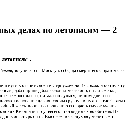
нных делах по летописям — 2
1
о летописям
.
Сергия
, зовучи его на Москву к себе, да смерит его с братом его
двигнути в отчине своей в Серпухове на Высоком, и обитель ту
донеже, дабы пришед благословил место оно, и назнаменал,
резре молениа его, ни мало ослушася, ни помедли, но с
, положи основание церкви своима рукама в имя зачатие Святыа
добный же сътворив по прошению его, дасть ему от ученик
ословив Князя и вся
сущаа его, и отъиде в свою обитель. На
его дни монастырь он на Высоком, в Серпухове, молитвами