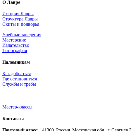
О Лавре
История Лавры
Структура Лавры
Скиты и подворья
Учебные заведения
Мастерские
Издательство
Типография
Паломникам
Как добраться
Где остановиться
Службы и требы
Мастер-классы
Контакты
Почтовый адрес:
141300, Россия, Московская обл., г. Сергие