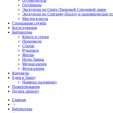
Путеводитель
Гостиницы
Экскурсии по Свято-Троицкой Сергиевой лавре
Экскурсии по Сергиеву Посаду и паломнические п
Мастер-классы
Социальная служба
Богослужения
Библиотека
Книги и статьи
Проповеди
Статьи
Рукописи
Жития
Ноты Лавры
Медиагалерея
Фотогалерея
Контакты
Едем в Лавру
Памятка паломнику
Пожертвования
Подать записку
Главная
>
Библиотека