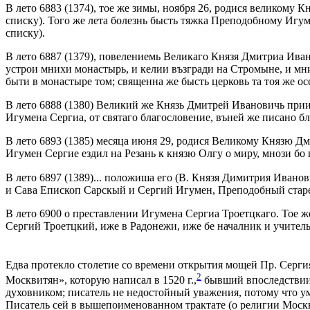
В лето 6883 (1374), тое же зимы, ноября 26, родися великому
списку). Того же лета болезнь бысть тяжка Преподобному Игуме
списку).
В лето 6887 (1379), повелениемь Великаго Князя Дмитриа Ива
устрои мнихи монастырь, и келии възгради на Стромыне, и мни
быти в монастыре том; священна же бысть церковь та тоя же ос
В лето 6888 (1380) Великий же Князь Дмитрей Ивановичь прии
Игумена Сергиа, от святаго благословение, въней же писано бл
В лето 6893 (1385) месяца июня 29, родися Великому Князю Д
Игумен Сергие ездил на Резань к князю Олгу о миру, мнози бо
В лето 6897 (1389)... положиша его (В. Князя Димитрия Иванов
и Сава Епископ Сарскый и Сергий Игумен, Преподобный старе
В лето 6900 о преставлении Игумена Сергиа Троетцкаго. Тое 
Сергий Троетцкий, иже в Радонежи, иже бе началник и учитель
Едва протекло столетие со времени открытия мощей Пр. Сергия 
2
Москвитян», которую написал в 1520 г.,
бывший впоследствии 
духовником; писатель не недостойный уважения, потому что ум
Писатель сей в вышепоименованном трактате (о религии Москви