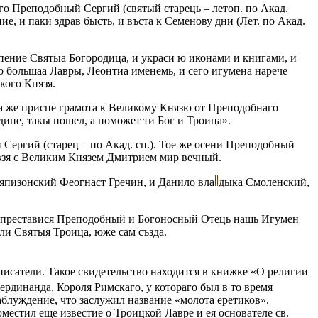
го Преподобный Сергий (святый старець – летоп. по Акад.
е, и паки здрав бысть, и въста к Семенову дни (Лет. по Акад.
пение Святыа Богородица, и украси ю иконами и книгами, и
о большаа Лавры, Леонтиа именемь, и сего игумена нарече
кого Князя.
да же приспе грамота к Великому Князю от Преподобнаго
дине, такы пошел, а поможет ти Бог и Троица».
Сергий (старец – по Акад. сп.). Тое же осени Преподобный
е взя с Великим Князем Дмитрием мир вечный.
Тряпизонский Феогнаст Гречин, и Данило вла
дыка Смоленский,
и, преставися Преподобный и Богоносный Отець нашь Игумен
ли Святыя Троица, юже сам създа.
 писатели. Такое свидетельство находится в книжке «О религии
динанда, Короля Римскаго, у котораго был в то время
блуждение, что заслужил название «молота еретиков».
местил еще известие о Троицкой Лавре и ея основателе св.