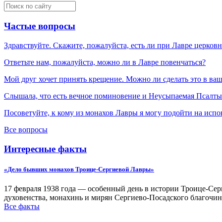
Частые вопросы
Здравствуйте. Скажите, пожалуйста, есть ли при Лавре церков
Ответьте нам, пожалуйста, можно ли в Лавре повенчаться?
Мой друг хочет принять крещение. Можно ли сделать это в ва
Слышала, что есть вечное поминовение и Неусыпаемая Псалтырь
Посоветуйте, к кому из монахов Лавры я могу подойти на испо
Все вопросы
Интересные факты
«Дело бывших монахов Троице-Сергиевой Лавры»
17 февраля 1938 года — особенный день в истории Троице-Серг
духовенства, монахинь и мирян Сергиево-Посадского благочин
Все факты