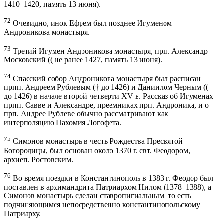
1410–1420, память 13 июня).
72
Очевидно, инок Ефрем был позднее Игуменом
Андроникова монастыря.
73
Третий Игумен Андроникова монастыря, прп. Александр
Московский (( не ранее 1427, память 13 июня).
74
Спасский собор Андроникова монастыря был расписан
прпп. Андреем Рублевым († до 1426) и Даниилом Черным ((
до 1426) в начале второй четверти XV в. Рассказ об Игуменах
прпп. Савве и Александре, преемниках прп. Андроника, и о
прп. Андрее Рублеве обычно рассматривают как
интерполяцию Пахомия Логофета.
75
Симонов монастырь в честь Рождества Пресвятой
Богородицы, был основан около 1370 г. свт. Феодором,
архиеп. Ростовским.
76
Во время поездки в Константинополь в 1383 г. Феодор был
поставлен в архимандрита Патриархом Нилом (1378–1388), а
Симонов монастырь сделан ставропигиальным, то есть
подчиняющимся непосредственно константинопольскому
Патриарху.