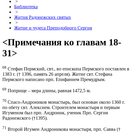
>
Библиотека
>
Жития Радонежских святых
>
Житие и чудеса Преподобного Сергия
<Примечания ко главам 18-
31>
68
Стефан Пермский, свт., во епископа Пермского поставлен в
1383 г. († 1396, память 26 апреля). Житие свт. Стефана
Пермского написано прп. Епифанием Премудрым.
69
Поприще – мера длины, равная 1472,5 м.
70
Спасо-Андроников монастырь, был основан около 1360 г.
по обету свт. Алексием. Строителем монастыря и первым
Игуменом был прп. Андроник, ученик Прп. Сергия
Радонежского (†1395).
71
Второй Игумен Андроникова монастыря, прп. Савва (†