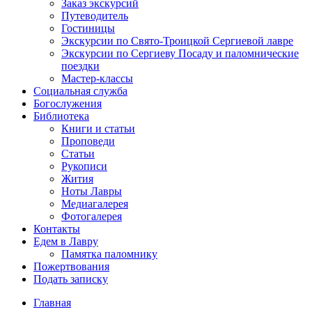
Заказ экскурсий
Путеводитель
Гостиницы
Экскурсии по Свято-Троицкой Сергиевой лавре
Экскурсии по Сергиеву Посаду и паломнические
поездки
Мастер-классы
Социальная служба
Богослужения
Библиотека
Книги и статьи
Проповеди
Статьи
Рукописи
Жития
Ноты Лавры
Медиагалерея
Фотогалерея
Контакты
Едем в Лавру
Памятка паломнику
Пожертвования
Подать записку
Главная