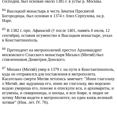
Господня, был основан около 1385 г. в устье р. Москвы.
84
Высоцкий монастырь в честь Зачатия Пресвятой
Богородицы, был основан в 1374 г. близ Серпухова, на р.
Наре.
85
В 1382 г. прп. Афанасий († после 1401, память 6 июля, 12
сентября), оставив игуменство в Высоцком монастыре, уехал
в Константинополь.
86
Претендент на митрополичий престол Архимандрит
московского Спасского монастыря Михаил (Митяй) был
ставленником Димитрия Донского.
87
Михаил (Митяй) умер в 1379 г. на пути в Константинополь,
куда он отправился для поставления в митрополита.
Касательно смерти Митяя летопись замечает: "Инии глаголаху
о Митяй, яко задушиша его, инии же глаголаху, яко морскою
водою умориша его, понеже и епискупи вси, и архимариты, и
игумены, и священницы, и иноцы, и вси бояре, и людие не
хотяху Митяя видети в митрополитех; но един князь великий
хотяше" (Ник. лет. IV. 76).