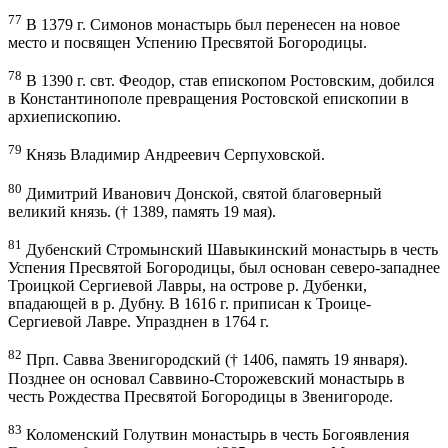
77
В 1379 г. Симонов монастырь был перенесен на новое
место и посвящен Успению Пресвятой Богородицы.
78
В 1390 г. свт. Феодор, став епископом Ростовским, добился
в Константинополе превращения Ростовской епископии в
архиепископию.
79
Князь Владимир Андреевич Серпуховской.
80
Димитрий Иванович Донской, святой благоверный
великий князь. († 1389, память 19 мая).
81
Дубенский Стромынский Шавыкинский монастырь в честь
Успения Пресвятой Богородицы, был основан северо-западнее
Троицкой Сергиевой Лавры, на острове р. Дубенки,
впадающей в р. Дубну. В 1616 г. приписан к Троице-
Сергиевой Лавре. Упразднен в 1764 г.
82
Прп. Савва Звенигородский († 1406, память 19 января).
Позднее он основал Саввино-Сторожевский монастырь в
честь Рождества Пресвятой Богородицы в Звенигороде.
83
Коломенский Голутвин монастырь в честь Богоявления