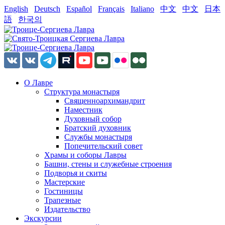
English
Deutsch
Español
Français
Italiano
中文
中文
日本
語
한국의
О Лавре
Структура монастыря
Священноархимандрит
Наместник
Духовный собор
Братский духовник
Службы монастыря
Попечительский совет
Храмы и соборы Лавры
Башни, стены и служебные строения
Подворья и скиты
Мастерские
Гостиницы
Трапезные
Издательство
Экскурсии