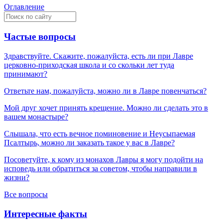
Оглавление
Частые вопросы
Здравствуйте. Скажите, пожалуйста, есть ли при Лавре
церковно-приходская школа и со скольки лет туда
принимают?
Ответьте нам, пожалуйста, можно ли в Лавре повенчаться?
Мой друг хочет принять крещение. Можно ли сделать это в
вашем монастыре?
Слышала, что есть вечное поминовение и Неусыпаемая
Псалтырь, можно ли заказать такое у вас в Лавре?
Посоветуйте, к кому из монахов Лавры я могу подойти на
исповедь или обратиться за советом, чтобы направили в
жизни?
Все вопросы
Интересные факты