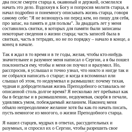
два после смерти старца я, окаянный и дерзкий, осмелился
начать это дело. Вздохнув к Богу и попросив молитв старца, я
начал подробно и понемногу описывать жизнь старца, говоря
самому себе: "Я не возношусь ни перед кем, но пишу для себя,
про запас, на память и для пользы". За двадцать лет у меня
составились свитки, в которых для памяти были записаны
некоторые сведения о жизни старца; часть записей была в
свитках, часть в тетрадях, но не по порядку – начало в конце, а
конец в начале.
Так я ждал в то время и в те годы, желая, чтобы кто-нибудь
значительнее и разумнее меня написал о Сергии, а я бы пошел
поклониться ему, чтобы и меня он поучил и вразумил. Но,
расспросив, я услышал и точно узнал, что никто и нигде так и
не собрался написать о старце; и когда я вспоминал или
слышал об этом, то недоумевал и размышлял: почему тихая,
чудная и добродетельная жизнь Преподобного оставалась не
описанной столь долгое время? Я несколько лет пребывал как
бы в безделье и в размышлении, недоумевая, скорбя в печали,
удивляясь умом, побеждаемый желанием. Наконец меня
объяло непреодолимое желание хотя бы как-то начать писать,
пусть немногое из многого, о жизни Преподобного старца.
Я нашел старцев, мудрых в ответах, рассудительных и
разумных, и спросил их о Сергии, чтобы разрешить свое