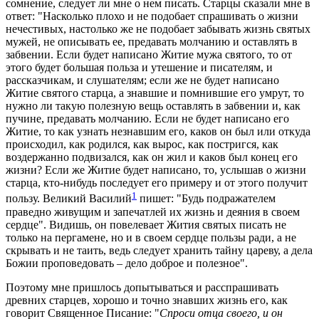
сомнение, следует ли мне о нем писать. Старцы сказали мне в
ответ: "Насколько плохо и не подобает спрашивать о жизни
нечестивых, настолько же не подобает забывать жизнь святых
мужей, не описывать ее, предавать молчанию и оставлять в
забвении. Если будет написано Житие мужа святого, то от
этого будет большая польза и утешение и писателям, и
рассказчикам, и слушателям; если же не будет написано
Житие святого старца, а знавшие и помнившие его умрут, то
нужно ли такую полезную вещь оставлять в забвении и, как
пучине, предавать молчанию. Если не будет написано его
Житие, то как узнать незнавшим его, каков он был или откуда
происходил, как родился, как вырос, как постригся, как
воздержанно подвизался, как он жил и каков был конец его
жизни? Если же Житие будет написано, то, услышав о жизни
старца, кто-нибудь последует его примеру и от этого получит
1
пользу. Великий Василий
пишет: "Будь подражателем
праведно живущим и запечатлей их жизнь и деяния в своем
сердце". Видишь, он повелевает Жития святых писать не
только на пергамене, но и в своем сердце пользы ради, а не
скрывать и не таить, ведь следует хранить тайну цареву, а дела
Божии проповедовать – дело доброе и полезное".
Поэтому мне пришлось допытываться и расспрашивать
древних старцев, хорошо и точно знавших жизнь его, как
говорит Священное Писание: "
Спроси отца своего, и он