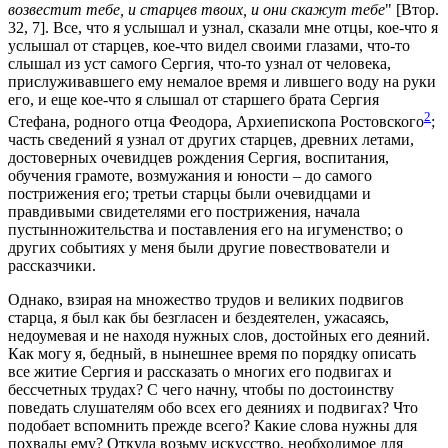
возвестит тебе, и старцев твоих, и они скажут тебе
" [Втор.
32, 7]. Все, что я услышал и узнал, сказали мне отцы, кое-что я
услышал от старцев, кое-что видел своими глазами, что-то
слышал из уст самого Сергия, что-то узнал от человека,
прислуживавшего ему немалое время и лившего воду на руки
его, и еще кое-что я слышал от старшего брата Сергия
2
Стефана, родного отца Феодора, Архиепископа Ростовского
;
часть сведений я узнал от других старцев, древних летами,
достоверных очевидцев рождения Сергия, воспитания,
обучения грамоте, возмужания и юности – до самого
пострижения его; третьи старцы были очевидцами и
правдивыми свидетелями его пострижения, начала
пустынножительства и поставления его на игуменство; о
других событиях у меня были другие повествователи и
рассказчики.
Однако, взирая на множество трудов и великих подвигов
старца, я был как бы безгласен и бездеятелен, ужасаясь,
недоумевая и не находя нужных слов, достойных его деяний.
Как могу я, бедный, в нынешнее время по порядку описать
все житие Сергия и рассказать о многих его подвигах и
бессчетных трудах? С чего начну, чтобы по достоинству
поведать слушателям обо всех его деяниях и подвигах? Что
подобает вспомнить прежде всего? Какие слова нужны для
похвалы ему? Откуда возьму искусство, необходимое для