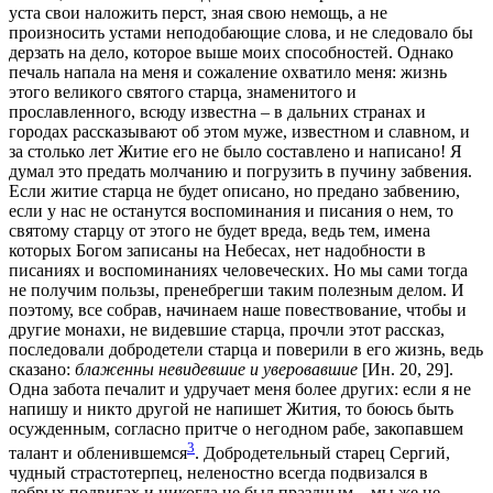
уста свои наложить перст, зная свою немощь, а не
произносить устами неподобающие слова, и не следовало бы
дерзать на дело, которое выше моих способностей. Однако
печаль напала на меня и сожаление охватило меня: жизнь
этого великого святого старца, знаменитого и
прославленного, всюду известна – в дальних странах и
городах рассказывают об этом муже, известном и славном, и
за столько лет Житие его не было составлено и написано! Я
думал это предать молчанию и погрузить в пучину забвения.
Если житие старца не будет описано, но предано забвению,
если у нас не останутся воспоминания и писания о нем, то
святому старцу от этого не будет вреда, ведь тем, имена
которых Богом записаны на Небесах, нет надобности в
писаниях и воспоминаниях человеческих. Но мы сами тогда
не получим пользы, пренебрегши таким полезным делом. И
поэтому, все собрав, начинаем наше повествование, чтобы и
другие монахи, не видевшие старца, прочли этот рассказ,
последовали добродетели старца и поверили в его жизнь, ведь
сказано:
блаженны невидевшие и уверовавшие
[Ин. 20, 29].
Одна забота печалит и удручает меня более других: если я не
напишу и никто другой не напишет Жития, то боюсь быть
осужденным, согласно притче о негодном рабе, закопавшем
3
талант и обленившемся
. Добродетельный старец Сергий,
чудный страстотерпец, неленостно всегда подвизался в
добрых подвигах и никогда не был праздным – мы же не