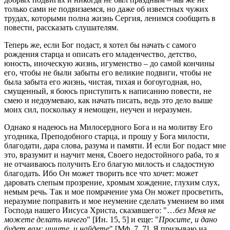
только сами не подвизаемся, но даже об известных чужих
трудах, которыми полна жизнь Сергия, ленимся сообщить в
повести, рассказать слушателям.
Теперь же, если Бог подаст, я хотел бы начать с самого
рождения старца и описать его младенчество, детство,
юность, иноческую жизнь, игуменство – до самой кончины
его, чтобы не были забыты его великие подвиги, чтобы не
была забыта его жизнь, чистая, тихая и богоугодная, но,
смущенный, я боюсь приступить к написанию повести, не
смею и недоумеваю, как начать писать, ведь это дело выше
моих сил, поскольку я немощен, неучен и неразумен.
Однако я надеюсь на Милосердного Бога и на молитву Его
угодника, Преподобного старца, и прошу у Бога милости,
благодати, дара слова, разума и памяти. И если Бог подаст мне
это, вразумит и научит меня, Своего недостойного раба, то я
не отчаиваюсь получить Его благую милость и сладостную
благодать. Ибо Он может творить все что хочет: может
даровать слепым прозрение, хромым хождение, глухим слух,
немым речь. Так и мое помрачение ума Он может просветить,
неразумие поправить и мое неумение сделать умением во имя
Господа нашего Иисуса Христа, сказавшего: "…
без Меня не
можете делать ничего
" [Ин. 15, 5] и еще: "
Просите, и дано
будет вам; ищите, и найдете
" [Мф. 7, 7]. Я призываю на