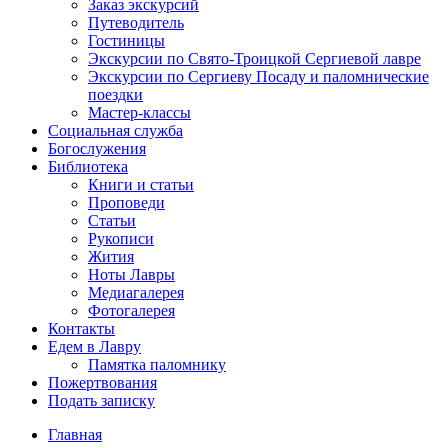
Заказ экскурсий
Путеводитель
Гостиницы
Экскурсии по Свято-Троицкой Сергиевой лавре
Экскурсии по Сергиеву Посаду и паломнические
поездки
Мастер-классы
Социальная служба
Богослужения
Библиотека
Книги и статьи
Проповеди
Статьи
Рукописи
Жития
Ноты Лавры
Медиагалерея
Фотогалерея
Контакты
Едем в Лавру
Памятка паломнику
Пожертвования
Подать записку
Главная