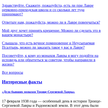
Здравствуйте. Скажите, пожалуйста, есть ли при Лавре
церковно-приходская школа и со скольки лет туда
принимают?
Ответьте нам, пожалуйста, можно ли в Лавре повенчаться?
Мой друг хочет принять крещение. Можно ли сделать это в
вашем монастыре?
Слышала, что есть вечное поминовение и Неусыпаемая
Псалтырь, можно ли заказать такое у вас в Лавре?
Посоветуйте, к кому из монахов Лавры я могу подойти на
исповедь или обратиться за советом, чтобы направили в
жизни?
Все вопросы
Интересные факты
«Дело бывших монахов Троице-Сергиевой Лавры»
17 февраля 1938 года — особенный день в истории Троице-
Сергиевой Лавры и Радонежской земли. В этот день были