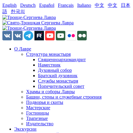
English
Deutsch
Español
Français
Italiano
中文
中文
日本
語
한국의
О Лавре
Структура монастыря
Священноархимандрит
Наместник
Духовный собор
Братский духовник
Службы монастыря
Попечительский совет
Храмы и соборы Лавры
Башни, стены и служебные строения
Подворья и скиты
Мастерские
Гостиницы
Трапезные
Издательство
Экскурсии