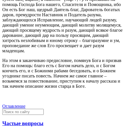
помощь Господа Бога нашего, Спасителя и Помощника, ибо
Он есть Бог наш, щедрый Даятель благ, Дарователь богатых
даров, премудрости Наставник и Податель разума,
заблуждающихся Исправление, научающий людей разуму,
дающий умение неумеющим, дающий молитву молящемуся,
дающий просящему мудрость и разум, дающий всякое благое
дарование, дающий дар на пользу просящим, дающий
хитрость незлобивым и юному отроку – благоразумие и ум,
проповедание же слов Его просвещает и дает разум
младенцам.
На этом я заканчиваю предисловие, помянув Бога и призвав
Его на помощь: благо есть с Богом начать дело, и с Богом
кончить его, и с Божиими рабами беседовать, и о Божием
угоднике писать повесть. Начнем же самое главное –
возьмемся за повествование, приступим к началу рассказа и
так начнем описание жизни старца в Боге.
Оглавление
Частые вопросы