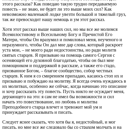
этого рассказа? Как поведаю такую трудно передаваемую
повесть – не знаю, не будет ли это выше моих сил? Как
невозможно маленькой лодке увезти большой и тяжелый груз,
так же превосходит нашу немощь и ум этот рассказ.
Хотя этот рассказ выше наших сил, но мы все же молимся
Всемилостивому и Всесильному Богу и Пречистой Его
Матери, чтобы Он вразумил и помиловал меня, неученого и
неразумного, чтобы Он дал мне дар слова, который раскроет
уста мои, – не моего ради недостоинства, но ради молитв
святых старцев. Я призываю на помощь самого Сергия с
осеняющей его духовной благодатью, чтобы он был мне
помощником и поддержкой в рассказе, а также его стадо,
призванное Богом, – благое сообщество, собор честных
старцев. К ним я со смирением припадаю, касаюсь стоп их и
призываю и побуждаю на молитву. Я всегда очень нуждаюсь в
их молитвах, особенно же сейчас, когда начинаю это описание
и хочу рассказать эту повесть. Пусть никто не осуждает меня,
дерзающего на это: я сам не имел бы возможности и сил
начать это повествование, но любовь и молитва
Преподобного старца влечет и тревожит мой ум и
принуждает рассказывать и писать.
Следует яснее сказать, что хотя бы я, недостойный, и мог
писать, но мне все же следовало бы со страхом молчать и на