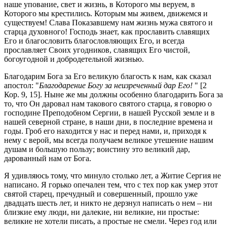
наше упование, свет и жизнь, в Которого мы веруем, в
Которого мы крестились. Которым мы живем, движемся и
существуем! Слава Показавшему нам жизнь мужа святого и
старца духовного! Господь знает, как прославить славящих
Его и благословить благословляющих Его, и всегда
прославляет Своих угодников, славящих Его чистой,
богоугодной и добродетельной жизнью.
Благодарим Бога за Его великую благость к нам, как сказал
апостол: "
Благодарение Богу за неизреченный дар Его!
" [2
Кор. 9, 15]. Ныне же мы должны особенно благодарить Бога за
то, что Он даровал нам такового святого старца, я говорю о
господине Преподобном Сергии, в нашей Русской земле и в
нашей северной стране, в наши дни, в последние времена и
годы. Гроб его находится у нас и перед нами, и, приходя к
нему с верой, мы всегда получаем великое утешение нашим
душам и большую пользу; воистину это великий дар,
дарованный нам от Бога.
Я удивляюсь тому, что минуло столько лет, а Житие Сергия не
написано. Я горько опечален тем, что с тех пор как умер этот
святой старец, пречудный и совершенный, прошло уже
двадцать шесть лет, и никто не дерзнул написать о нем – ни
близкие ему люди, ни далекие, ни великие, ни простые:
великие не хотели писать, а простые не смели. Через год или