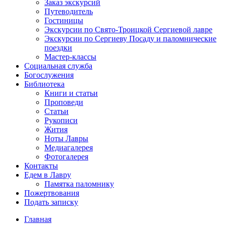
Заказ экскурсий
Путеводитель
Гостиницы
Экскурсии по Свято-Троицкой Сергиевой лавре
Экскурсии по Сергиеву Посаду и паломнические
поездки
Мастер-классы
Социальная служба
Богослужения
Библиотека
Книги и статьи
Проповеди
Статьи
Рукописи
Жития
Ноты Лавры
Медиагалерея
Фотогалерея
Контакты
Едем в Лавру
Памятка паломнику
Пожертвования
Подать записку
Главная