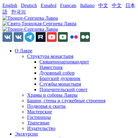
English
Deutsch
Español
Français
Italiano
中文
中文
日本
語
한국의
О Лавре
Структура монастыря
Священноархимандрит
Наместник
Духовный собор
Братский духовник
Службы монастыря
Попечительский совет
Храмы и соборы Лавры
Башни, стены и служебные строения
Подворья и скиты
Мастерские
Гостиницы
Трапезные
Издательство
Экскурсии