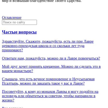
мир и возвышая благоденствие Твоего Царства.
Оглавление
Частые вопросы
Здравствуйте. Скажите, пожалуйста, есть ли при Лавре
церковно-приходская школа и со скольки лет туда
принимают?
Ответьте нам, пожалуйста, можно ли в Лавре повенчаться?
Мой друг хочет принять крещение. Можно ли сделать это в
вашем монастыре?
Слышала, что есть вечное поминовение и Неусыпаемая
Псалтырь, можно ли заказать такое у вас в Лавре?
Посоветуйте, к кому из монахов Лавры я могу подойти на
исповедь или обратиться за советом, чтобы направили в
жизни?