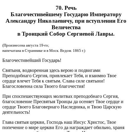
70. Речь
Благочестивейшему Государю Императору
Александру Николаевичу, при вступлении Его
Величества
в Троицкий Собор Сергиевой Лавры.
(Произнесена августа 19-го;
напечатана в Страннике и в Моск. Ведом. 1865 г.)
Благочестивейший Государь!
Святыня, водворенная здесь верою и подвигами
Преподобнаго Сергия, привлекает Тебя, и взаимно Твое
сердце влечет Тебя к святым. Слава силе святыни!
Благословенна сила Твоего благочестия!
При споспешествующих молитвах преподобнаго Сергия,
благословение Пресвятыя Троицы да осеняет Твое сердце и
сердце Твоего Благовернаго Наследника, и Твою Царскую
деятельность!
Глава святыя церкви, Господь наш Иисус Христос, Твое
попечение о мире церкви Его да награждает обильно, храня