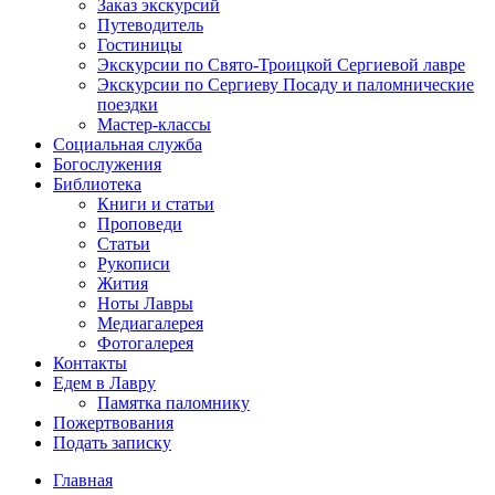
Заказ экскурсий
Путеводитель
Гостиницы
Экскурсии по Свято-Троицкой Сергиевой лавре
Экскурсии по Сергиеву Посаду и паломнические
поездки
Мастер-классы
Социальная служба
Богослужения
Библиотека
Книги и статьи
Проповеди
Статьи
Рукописи
Жития
Ноты Лавры
Медиагалерея
Фотогалерея
Контакты
Едем в Лавру
Памятка паломнику
Пожертвования
Подать записку
Главная