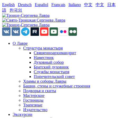
English
Deutsch
Español
Français
Italiano
中文
中文
日本
語
한국의
О Лавре
Структура монастыря
Священноархимандрит
Наместник
Духовный собор
Братский духовник
Службы монастыря
Попечительский совет
Храмы и соборы Лавры
Башни, стены и служебные строения
Подворья и скиты
Мастерские
Гостиницы
Трапезные
Издательство
Экскурсии