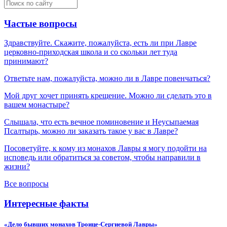
Частые вопросы
Здравствуйте. Скажите, пожалуйста, есть ли при Лавре
церковно-приходская школа и со скольки лет туда
принимают?
Ответьте нам, пожалуйста, можно ли в Лавре повенчаться?
Мой друг хочет принять крещение. Можно ли сделать это в
вашем монастыре?
Слышала, что есть вечное поминовение и Неусыпаемая
Псалтырь, можно ли заказать такое у вас в Лавре?
Посоветуйте, к кому из монахов Лавры я могу подойти на
исповедь или обратиться за советом, чтобы направили в
жизни?
Все вопросы
Интересные факты
«Дело бывших монахов Троице-Сергиевой Лавры»