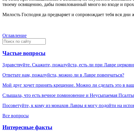
твоему освящению, дабы помилованный много во входе и прох
Милость Господня да предваряет и сопровождает тебя вся дни 
Оглавление
Частые вопросы
Здравствуйте. Скажите, пожалуйста, есть ли при Лавре церков
Ответьте нам, пожалуйста, можно ли в Лавре повенчаться?
Мой друг хочет принять крещение. Можно ли сделать это в ва
Слышала, что есть вечное поминовение и Неусыпаемая Псалтырь
Посоветуйте, к кому из монахов Лавры я могу подойти на испо
Все вопросы
Интересные факты