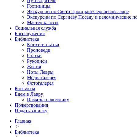
Путеводитель
Гостиницы
Экскурсии по Свято-Троицкой Сергиевой лавре
Экскурсии по Сергиеву Посаду и паломнические п
Мастер-классы
Социальная служба
Богослужения
Библиотека
Книги и статьи
Проповеди
Статьи
Рукописи
Жития
Ноты Лавры
Медиагалерея
Фотогалерея
Контакты
Едем в Лавру
Памятка паломнику
Пожертвования
Подать записку
Главная
>
Библиотека