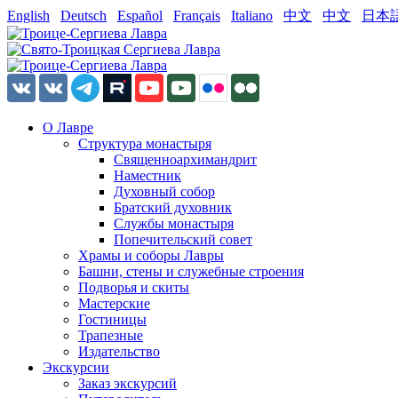
English
Deutsch
Español
Français
Italiano
中文
中文
日本
О Лавре
Структура монастыря
Священноархимандрит
Наместник
Духовный собор
Братский духовник
Службы монастыря
Попечительский совет
Храмы и соборы Лавры
Башни, стены и служебные строения
Подворья и скиты
Мастерские
Гостиницы
Трапезные
Издательство
Экскурсии
Заказ экскурсий