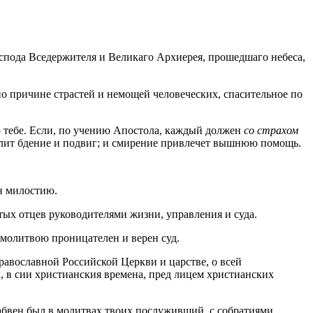
пода Вседержителя и Великаго Архиерея, прошедшаго небеса,
по причине страстей и немощей человеческих, спасительное по
о тебе. Если, по учению Апостола, каждый должен
со страхом
силит бдение и подвиг; и смирение привлечет вышнюю помощь.
ен милостию.
тых отцев руководителями жизни, управления и суда.
С молитвою проницателен и верен суд.
авославной Российской Церкви и царстве, о всей
ах, в сии христианския времена, пред лицем христианских
абвен был в молитвах твоих послуживший, с собратиями,