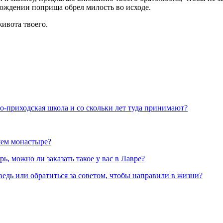
ождении поприща обрел милость во исходе.
живота твоего.
но-приходская школа и со скольки лет туда принимают?
шем монастыре?
, можно ли заказать такое у вас в Лавре?
ведь или обратиться за советом, чтобы направили в жизни?