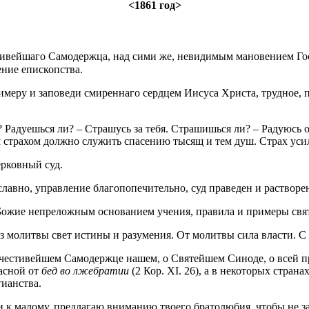
<1861 год>
ивейшаго Самодержца, над сими же, невидимым мановением Гос
ение епископства.
имеру и заповеди смиреннаго сердцем Иисуса Христа, трудное, 
 Радуешься ли? – Страшусь за тебя. Страшишься ли? – Радуюсь 
им страхом должно служить спасению тысящ и тем душ. Страх у
ерковный суд.
славно, управление благопопечительно, суд праведен и раствор
о Божие непреложным основанием учения, правила и примеры свя
 из молитвы свет истины и разумения. От молитвы сила власти. 
честивейшем Самодержце нашем, о Святейшем Синоде, о всей пр
пасной от
бед во лжебратии
(2 Кор. XI. 26), а в некоторых стран
тианства.
и к малому, предлагаю вниманию твоего братолюбия, чтобы не з