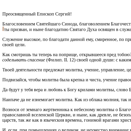
Преосвященный Епископ Сергий!
Благословением Святейшаго Синода, благоволением Благочест
ты призван, и ныне благодатию Святаго Духа освящен в служ
Служение высокое, по благодати данной ему, смиренное, по пр
своей цели.
Как смотришь ты теперь на поприще, открывшееся пред тобою?
соделывать спасение
(Филип. II. 12) своей одной души: с как
Твоей деятельности предлежат молитва, учение, управление, ц
Подвизайся, чтобы молитва была крепка и чиста, учение право
Да будут у тебя вера и любовь к Богу крилами молитвы, слов
Наипаче да не изнемогает молитва. Как из облака молния, так
Возноси от земнаго жертвенника к небесному молитвы о Благо
православной вселенской Церкви, и ныне, как древле, не безо
царств, так же как в языческия времена, гонимой врагами хрис
И, если, при помышлениях о великом, не неуместно внимание 