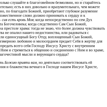
лько слушайте в благоговейном безмолвии, но и старайтесь
ительно; есть в них довольно и вразумительнаго, чем можете
но, по благодати Божией, приобретают глубокое разумение
Божественное слово должно принимать к сердцу и к
 сия есть кровь Моя
;
когда непосредственно по сем Дух
ста Богочеловека; когда следственно Сам Сын Божий,
 престоле храма: тогда не знаю, что более должна чувствовать
тва не опалил нашего недостоинства, или радоваться с
 если единосущный Богу Отцу, воплощенный Сын Божий,
езмерною любовию и милосердием предает Себя в жертву для
к предать всего себя Господу Иисусу Христу с внутренним
ед Ним и стремиться к общению и соединению с Ним и во храме,
лагочестивой мысли и верующаго сердца?
ать Божию прияти вам,
но деятельно соответствовать ей
ния и блаженства вечнаго в Господе нашем Иисусе Христе,