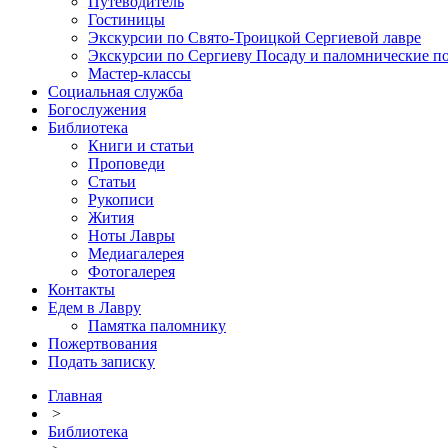
Путеводитель
Гостиницы
Экскурсии по Свято-Троицкой Сергиевой лавре
Экскурсии по Сергиеву Посаду и паломнические п
Мастер-классы
Социальная служба
Богослужения
Библиотека
Книги и статьи
Проповеди
Статьи
Рукописи
Жития
Ноты Лавры
Медиагалерея
Фотогалерея
Контакты
Едем в Лавру
Памятка паломнику
Пожертвования
Подать записку
Главная
>
Библиотека