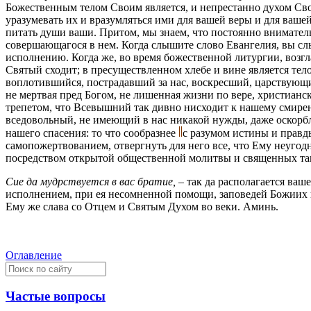
Божественным телом Своим является, и непрестанно духом Сво
уразумевать их и вразумляться ими для вашей веры и для вашей
питать души ваши. Притом, мы знаем, что постоянно вниматель
совершающагося в нем. Когда слышите слово Евангелия, вы сл
исполнению. Когда же, во время божественной литургии, воз
Святый сходит; в пресуществленном хлебе и вине является тел
воплотившийся, пострадавший за нас, воскресший, царствующий 
не мертвая пред Богом, не лишенная жизни по вере, христианск
трепетом, что Всевышний так дивно нисходит к нашему смир
вседовольный, не имеющий в нас никакой нужды, даже оскорб
нашего спасения: то что сообразнее
с разумом истины и правды
самопожертвованием, отвергнуть для него все, что Ему неугод
посредством открытой общественной молитвы и священных таи
Сие да мудрствуется в вас братие, –
так да располагается ваше
исполнением, при ея несомненной помощи, заповедей Божиих и
Ему же слава со Отцем и Святым Духом во веки. Аминь.
Оглавление
Частые вопросы