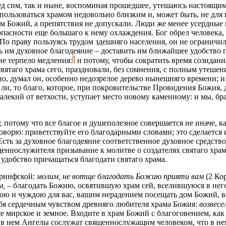
пред сим, так и ныне, воспоминая прошедшее, утешаюсь настоящи
ользоваться храмом недовольно близким и, может быть, не для 
ом Божий, а препятствия не допускали. Люди же менее усердные
 опасности еще большаго к нему охлаждения. Бог обрел человек
 По праву пользуясь трудом здешняго населения, он не ограничи
ть им духовное благодеяние – доставить им ближайшее удобство
не терпело медления:
и потому, чтобы сократить время созидания 
святаго храма сего, праздновали, без сомнения, с полным утешен
о, думал он, особенно недозрелое дерево нынешняго времени; и к
е ли, то благо, которое, при покровительстве Провидения Божия,
алекий от ветхости, уступает место новому каменному: и мы, бра
, потому что все благое и душеполезное совершается не иначе, 
ворю: приветствуйте его благодарными словами; это сделается и
Есть за духовное благодеяние соответственное духовное средств
ященнослужителя призывание к молитве о создателях святаго хра
удобство причащаться благодати святаго храма.
оринфской:
молим, не вотще благодать Божию прияти вам
(2 Ко
м, –
благодать Божию, освятившую храм сей, вселившуюся в него
ою и чуждою для вас, вашим нерадением посещать дом Божий, в
бя сердечным чувством древняго любителя храма Божия:
возвесе
се мирское и земное. Входите в храм Божий с благоговением, как
о в нем Ангелы сослужат священнослужащим человеком, что в не