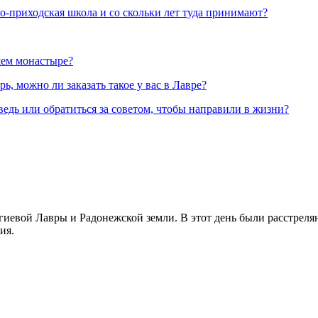
но-приходская школа и со скольки лет туда принимают?
шем монастыре?
, можно ли заказать такое у вас в Лавре?
ведь или обратиться за советом, чтобы направили в жизни?
иевой Лавры и Радонежской земли. В этот день были расстреляны
ия.