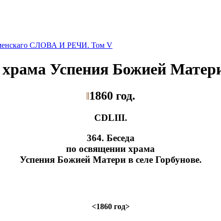
оменскаго СЛОВА И РЕЧИ. Том V
и храма Успения Божией Матери
1860 год.
CDLIII.
364. Беседа
по освящении храма
Успения Божией Матери в селе Горбунове.
<1860 год>