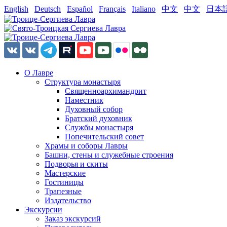
English
Deutsch
Español
Français
Italiano
中文
中文
日本
О Лавре
Структура монастыря
Священноархимандрит
Наместник
Духовный собор
Братский духовник
Службы монастыря
Попечительский совет
Храмы и соборы Лавры
Башни, стены и служебные строения
Подворья и скиты
Мастерские
Гостиницы
Трапезные
Издательство
Экскурсии
Заказ экскурсий