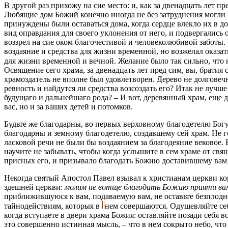
В другой раз прихожу на сие место: и, как за двенадцать лет 
Любящие дом Божий конечно иногда не без затруднения могли п
принуждены были оставаться дома, когда сердце влекло их в д
вид оправдания для своего уклонения от него, и подвергались
воззрел на сие оком благочестивой и человеколюбивой заботы.
воздаяние и средства для жизни временной, но возжелал оказа
для жизни временной и вечной. Желание было так сильно, что 
Освящение сего храма, за двенадцать лет пред сим, вы, братия 
храмоздатель не вполне был удовлетворен. Дерево не долговечн
ревность и найдутся ли средства возсоздать его? Итак не лучш
будущаго и дальнейшаго рода? – И вот, деревянный храм, еще д
вас, но и за ваших детей и потомков.
Будьте же благодарны, во первых верховному благодетелю Богу
благодарны и земному благодетелю, создавшему сей храм. Не го
ласковой речи не были бы воздаянием за благодеяние вековое. 
научите не забывать, чтобы когда услышите в сем храме от св
присных его, и призывало благодать Божию доставившему вам 
Некогда святый Апостол Павел взывал к христианам церкви к
здешней церкви:
молим не вотще благодать Божию прияти ва
приближившуюся к вам, подаваемую вам, не оставьте безплодн
тайнодействиям, которыя в
нем совершаются. Одушевляйте се
когда вступаете в двери храма Божия: оставляйте позади себя в
это совершенно истинная мысль, – что в нем сокрыто небо, чт