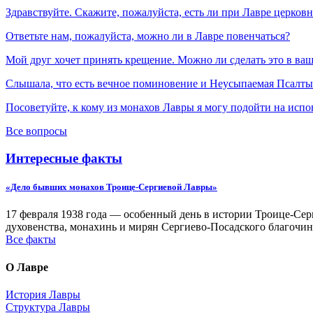
Здравствуйте. Скажите, пожалуйста, есть ли при Лавре церков
Ответьте нам, пожалуйста, можно ли в Лавре повенчаться?
Мой друг хочет принять крещение. Можно ли сделать это в ва
Слышала, что есть вечное поминовение и Неусыпаемая Псалтырь
Посоветуйте, к кому из монахов Лавры я могу подойти на испо
Все вопросы
Интересные факты
«Дело бывших монахов Троице-Сергиевой Лавры»
17 февраля 1938 года — особенный день в истории Троице-Серг
духовенства, монахинь и мирян Сергиево-Посадского благочин
Все факты
О Лавре
История Лавры
Структура Лавры