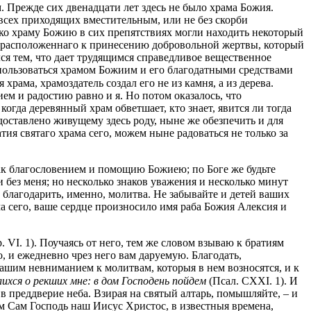
м. Прежде сих двенадцати лет здесь не было храма Божия.
всех приходящих вместительным, или не без скорби
 ко храму Божию в сих препятствиях могли находить некоторый
а, расположеннаго к принесению добровольной жертвы, который
лся тем, что дает трудящимся справедливое вещественное
 пользоваться храмом Божиим и его благодатными средствами
храма, храмоздатель создал его не из камня, а из дерева.
ием и радостию равно и я. Но потом оказалось, что
огда деревянный храм обветшает, кто знает, явится ли тогда
 доставлено живущему здесь роду, ныне же обезпечить и для
тия святаго храма сего, можем ныне радоваться не только за
как благословением и помощию Божиею; по Боге же будьте
 без меня; но несколько знаков уважения и несколько минут
о благодарить, именно, молитва. Не забывайте и детей ваших
ма сего, ваше сердце произносило имя раба Божия Алексия и
р. VI. 1). Поучаясь от него, тем же словом взываю к братиям
, и ежедневно чрез него вам даруемую. Благодать,
ашим невниманием к молитвам, которыя в нем возносятся, и к
лихся о рекших мне: в дом Господень пойдем
(Псал. CXXI. 1). И
 в преддверие неба. Взирая на святый алтарь, помышляйте, – и
м Сам Господь наш Иисус Христос, в известныя времена,