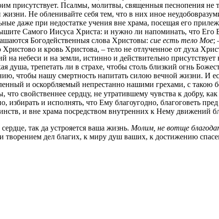
им присутствует. Псалмы, молитвы, священныя песнопения не то
 жизни. Не обленивайте себя тем, что в них иное неудобовразум
ные даже при недостатке учения вне храма, посещая его прилеж
ышите Самого Иисуса Христа: и нужно ли напоминать, что Его 
глашаются Богодейственныя слова Христовы:
сие есть тело Мое
;
–
о Христово и кровь Христова, – тело не отлученное от духа Хри
на небеси и на земли, истинно и действительно присутствует на
ая душа, трепетать ли в страхе, чтобы столь близкий огнь Божес
ению, чтобы нашу смертность напитать силою вечной жизни. И
ленный и оскорбляемый непрестанно нашими грехами, с такою б
, что свойственнее сердцу, не утратившему чувства к добру, ка
но, избирать и исполнять, что Ему благоугодно, благоговеть пр
нств, и вне храма посредством внутренних к Нему движений б
 сердце, так да устрояется ваша жизнь.
Молим, не вотще благод
 творением дел благих, к миру душ ваших, к достижению спасе