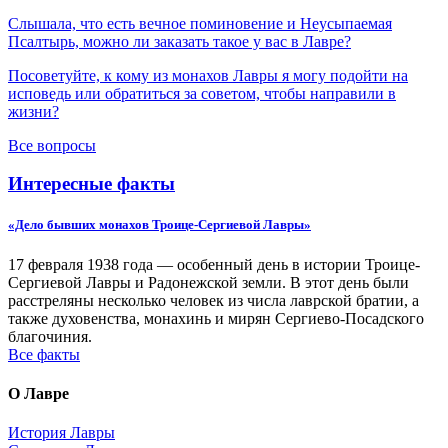
Слышала, что есть вечное поминовение и Неусыпаемая
Псалтырь, можно ли заказать такое у вас в Лавре?
Посоветуйте, к кому из монахов Лавры я могу подойти на
исповедь или обратиться за советом, чтобы направили в
жизни?
Все вопросы
Интересные факты
«Дело бывших монахов Троице-Сергиевой Лавры»
17 февраля 1938 года — особенный день в истории Троице-
Сергиевой Лавры и Радонежской земли. В этот день были
расстреляны несколько человек из числа лаврской братии, а
также духовенства, монахинь и мирян Сергиево-Посадского
благочиния.
Все факты
О Лавре
История Лавры