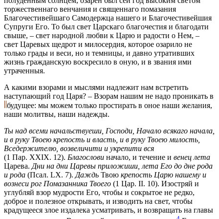
полуденным солнцем, озарен был сей год высоким светом
торжественнаго венчания и священнаго помазания
Благочестивейшаго Самодержца нашего и Благочестивейшия
Супруги Его. То был свет Царскаго благочестия и благодати
свыше, – свет народной любви к Царю и радости о Нем, –
свет Царевых щедрот и милосердия, которое озарило не
только грады и веси, но и темницы, и давно утративших
жизнь гражданскую воскресило в оную, и в звания ими
утраченныя.
А какими взорами и мыслями надлежит нам встретить
наступающий год Царя? – Взорам нашим не надо проникать в
будущее: мы можем только простирать в оное наши желания,
наши молитвы, наши надежды.
Ты над всеми начальствуеши, Господи, Начало всякаго начала,
и в руку Твоею крепость и власть, и в руку Твоею милость,
Вседержителю, возвеличити и укрепити вся
(1 Пар. XXIX. 12).
Благослови
начало, и течение и
венец лета
Царева.
Дни на дни Царевы приложиши, лета Его до дне рода
и рода
(Псал. LX. 7).
Даждь
Твою
крепость Царю нашему и
вознеси рог Помазанника Твоего
(1 Цар. II. 10). Изостряй и
углубляй взор мудрости Его, чтобы и сокрытое не редко,
доброе и полезное открывать, и изводить на свет, чтобы
крадущееся злое издалека усматривать, и возвращать на главы
4