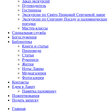
Заказ экскурсий
Путеводитель
Гостиницы
Экскурсии по Свято-Троицкой Сергиевой лавре
Экскурсии по Сергиеву Посаду и паломнические
поездки
Мастер-классы
Социальная служба
Богослужения
Библиотека
Книги и статьи
Проповеди
Статьи
Рукописи
Жития
Ноты Лавры
Медиагалерея
Фотогалерея
Контакты
Едем в Лавру
Памятка паломнику
Пожертвования
Подать записку
Главная