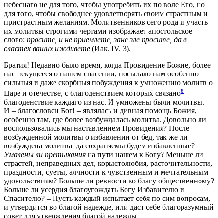
небеснаго не для того, чтобы употребить их по воле Его, но
для того, чтобы свободнее удовлетворять своим страстным и
пристрастным желаниям. Молитвенников сего рода и участь
их молитвы строгими чертами изображает апостольское
слово:
просите, и не приемлете, зане зле просите, да в
сластех ваших иждивете
(Иак. IV. 3).
Братия! Недавно было время, когда Провидение Божие, более
нас пекущееся о нашем спасении, посылало нам особенно
сильныя и даже скорбныя побуждения к умножению молитв о
8
Царе и отечестве, с благоденствием которых связано
благоденствие каждаго из нас. И умножены были молитвы.
И – благословен Бог! – являлась и дивная помощь Божия,
особенно там, где более возбуждалась молитва. Довольно ли
воспользовались мы наставлением Провидения? После
возбужденной молитвы о избавлении от бед, так же ли
возбуждена молитва, да сохраняемы будем избавленные?
Умалены ли претыкания
на пути нашем к Богу? Меньше ли
страстей, неправедных дел, корыстолюбия, расточительности,
праздности, суеты, алчности к чувственным и мечтательным
удовольствиям? Больше ли ревности ко благу общественному?
Больше ли усердия благоугождать Богу Избавителю и
Спасителю? – Пусть каждый испытает себя по сим вопросам,
и утвердится во благой надежде, или даст себе благоразумный
совет для утверждения благой надежды.