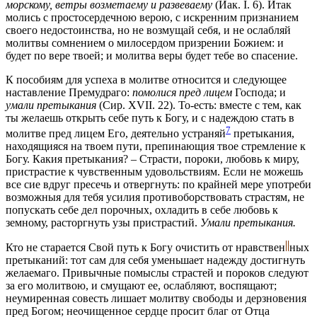
морскому, ветры возметаему и развеваему
(Иак. I. 6). Итак
молись с простосердечною верою, с искренним признанием
своего недостоинства, но не возмущай себя, и не ослабляй
молитвы сомнением о милосердом призрении Божием: и
будет по вере твоей; и молитва веры будет тебе во спасение.
К пособиям для успеха в молитве относится и следующее
наставление Премудраго:
помолися пред лицем
Господа; и
умали претыкания
(Сир. XVII. 22). То-есть: вместе с тем, как
ты желаешь открыть себе путь к Богу, и с надеждою стать в
7
молитве пред лицем Его, деятельно устраняй
претыкания,
находящияся на твоем пути, препинающия твое стремление к
Богу. Какия претыкания? – Страсти, пороки, любовь к миру,
пристрастие к чувственным удовольствиям. Если не можешь
все сие вдруг пресечь и отвергнуть: по крайней мере употреби
возможныя для тебя усилия противоборствовать страстям, не
попускать себе дел порочных, охладить в себе любовь к
земному, расторгнуть узы пристрастий.
Умали претыкания.
Кто не старается Свой путь к Богу очистить от
нравствен
ных
претыканий: тот сам для себя уменьшает надежду достигнуть
желаемаго. Привычные помыслы страстей и пороков следуют
за его молитвою, и смущают ее, ослабляют, воспящают;
неумиренная совесть лишает молитву свободы и дерзновения
пред Богом; неочищенное сердце просит благ от Отца