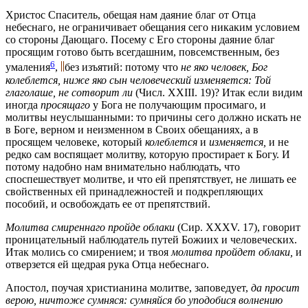
Христос Спаситель, обещая нам даяние благ от Отца
небеснаго, не ограничивает обещания сего никаким условием
со стороны Дающаго. Посему с Его стороны даяние благ
просящим готово быть всегдашним, повсемственным, без
6
умаления
,
без изъятий: потому что
не яко человек, Бог
колеблется, ниже яко сын человеческий изменяется: Той
глаголаше, не сотворит ли
(Числ. XXIII. 19)? Итак если видим
иногда
просящаго
у Бога не получающим просимаго, и
молитвы неуслышанными: то причины сего должно искать не
в Боге, верном и неизменном в Своих обещаниях, а в
просящем человеке, который
колеблется
и
изменяется,
и не
редко сам воспящает молитву, которую простирает к Богу. И
потому надобно нам внимательно наблюдать, что
споспешествует молитве, и что ей препятствует, не лишать ее
свойственных ей принадлежностей и подкрепляющих
пособий, и освобождать ее от препятствий.
Молитва смиреннаго пройде облаки
(Сир. XXXV. 17), говорит
проницательный наблюдатель путей Божиих и человеческих.
Итак молись со смирением; и твоя
молитва пройдет облаки,
и
отверзется ей щедрая рука Отца небеснаго.
Апостол, поучая христианина молитве, заповедует,
да просит
верою, ничтоже сумняся: сумняйся бо уподобися волнению