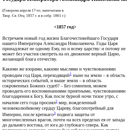
(Говорена апреля 17-го; напечатана в
Твор. Св. Отц. 1857 г. и в собр. 1861 г.)
<1857 год>
Встречаем новый год жизни Благочестивейшаго Государя
нашего Императора Александра Николаевича. Годы Царя
принадлежат не одному Ему, но и всему царству: и потому не
может без участия смотреть на их движение верный Царю,
желающий блага отечеству.
Какими же взорами, какими мыслями и чувствованиями
1
проводим год Царя, переходящий
ныне на земли – в область
исторических событий, и выше земли – в область
сокровенных Божиих судеб? – Без сомнения, можем
проводить его воспоминаниями приятными, чувствованиями
благодарения к Богу. Как после бурной ночи тихое утро, с
2
началом сего года просиял
мир, вожделенный
человеколюбивому сердцу Цареву, благопотребный для
3
Империи, после крепкаго
подвига защиты от
многочисленных врагов, почти на всех пределах ея от запада
до дальняго востока, от юга до глубокаго севера. Как