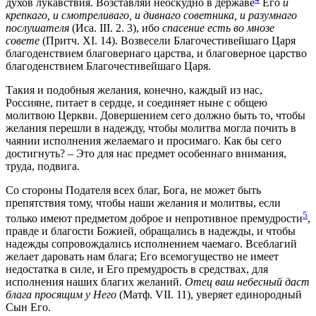
духов лукавствия. Возставляй неоскудно в державе
Его
и
крепкаго, и смотреливаго, и дивнаго советника, и разумнаго
послушателя
(Иса. III. 2. 3), ибо
спасение есть во мнозе
совете
(Притч. XI. 14). Возвесели Благочестивейшаго Царя
благоденствием благовернаго царства, и благоверное царство
благоденствием Благочестивейшаго Царя.
Такия и подобныя желания, конечно, каждый из нас,
Россияне, питает в сердце, и соединяет ныне с общею
молитвою Церкви. Довершением сего должно быть то, чтобы
желания перешли в надежду, чтобы молитва могла почить в
чаянии исполнения желаемаго и просимаго. Как бы сего
достигнуть? – Это для нас предмет особеннаго внимания,
труда, подвига.
Со стороны Подателя всех благ, Бога, не может быть
препятствия тому, чтобы наши желания и молитвы, если
5
только имеют предметом доброе и непротивное премудрости
,
правде и благости Божией, обращались в надежды, и чтобы
надежды сопровождались исполнением чаемаго. Всеблагий
желает даровать нам блага; Его всемогущество не имеет
недостатка в силе, и Его премудрость в средствах, для
исполнения наших благих желаний.
Отец ваш небесный даст
блага просящим у Него
(Матф. VII. 11), уверяет единородный
Сын Его.