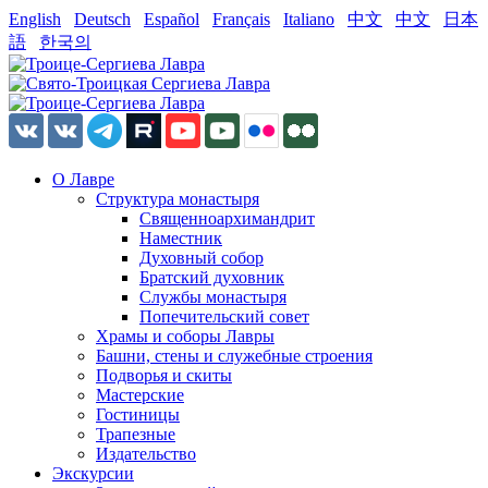
English
Deutsch
Español
Français
Italiano
中文
中文
日本
語
한국의
О Лавре
Структура монастыря
Священноархимандрит
Наместник
Духовный собор
Братский духовник
Службы монастыря
Попечительский совет
Храмы и соборы Лавры
Башни, стены и служебные строения
Подворья и скиты
Мастерские
Гостиницы
Трапезные
Издательство
Экскурсии