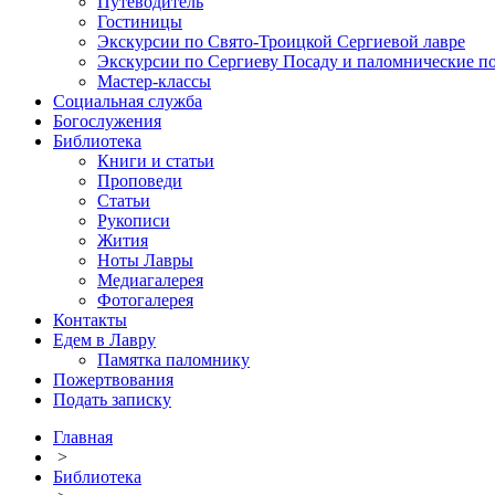
Путеводитель
Гостиницы
Экскурсии по Свято-Троицкой Сергиевой лавре
Экскурсии по Сергиеву Посаду и паломнические п
Мастер-классы
Социальная служба
Богослужения
Библиотека
Книги и статьи
Проповеди
Статьи
Рукописи
Жития
Ноты Лавры
Медиагалерея
Фотогалерея
Контакты
Едем в Лавру
Памятка паломнику
Пожертвования
Подать записку
Главная
>
Библиотека