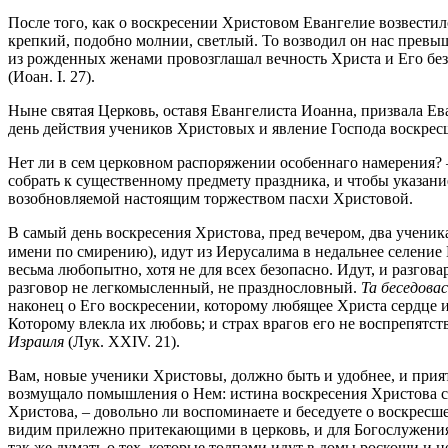
После того, как о воскресении Христовом Евангелие возвестил
крепкий, подобно молнии, светлый. То возводил он нас превы
из рожденных женами провозглашал вечность Христа и Его бе
(Иоан. I. 27).
Ныне святая Церковь, оставя Евангелиста Иоанна, призвала Ева
день действия учеников Христовых и явление Господа воскрес
Нет ли в сем церковном распоряжении особеннаго намерения? –
собрать к существенному предмету праздника, и чтобы указан
возобновляемой настоящим торжеством пасхи Христовой.
В самый день воскресения Христова, пред вечером, два учени
имени по смирению), идут из Иерусалима в недальнее селение 
весьма любопытно, хотя не для всех безопасно. Идут, и разгов
разговор не легкомысленный, не празднословный.
Та беседовас
наконец о Его воскресении, которому любящее Христа сердце и
Которому влекла их любовь; и страх врагов его не воспрепятс
Израиля
(Лук. XXIV. 21).
Вам, новые ученики Христовы, должно быть и удобнее, и приятн
возмущало помышления о Нем: истина воскресения Христова сия
Христова, – довольно ли воспоминаете и беседуете о воскресше
видим прилежно притекающими в церковь, и для Богослужения,
так же думать о тех, которые толпами идут в домы роскоши и 