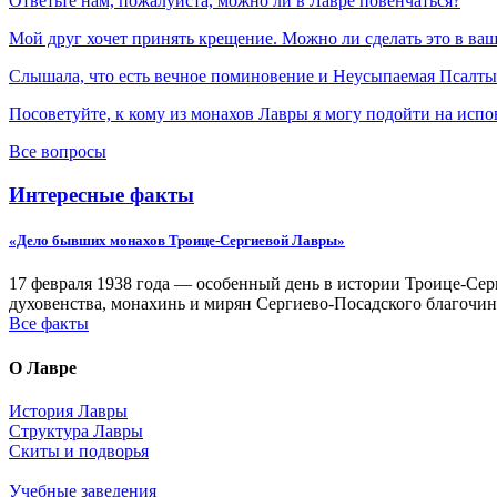
Ответьте нам, пожалуйста, можно ли в Лавре повенчаться?
Мой друг хочет принять крещение. Можно ли сделать это в ва
Слышала, что есть вечное поминовение и Неусыпаемая Псалтырь
Посоветуйте, к кому из монахов Лавры я могу подойти на испо
Все вопросы
Интересные факты
«Дело бывших монахов Троице-Сергиевой Лавры»
17 февраля 1938 года — особенный день в истории Троице-Серг
духовенства, монахинь и мирян Сергиево-Посадского благочин
Все факты
О Лавре
История Лавры
Структура Лавры
Скиты и подворья
Учебные заведения