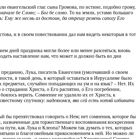
ли евангельский глас сына Громова, по истине, подобно грому,
 начале бе Слово; – Бог бе слово.
То на земли, устами бoльшаго
: Ему же несмь аз достоин, да отрешу ремень сапогу Его
това, и в своем повествовании дал нам видеть некоторыя в тот
ем дней праздника могли более или менее разсеяться, вновь
одать наставление нам, что может и должно быть во дни
о преданию, Лука, писатель Евангелия (умолчавший о своем
бности, в такой день, в который оставаться в Иерусалиме было
ых предметах, случайно попадающих на ум и на язык? – Нет. Их
о страдании Христа, о Его распятии, о Его погребении,
боялось верить. Сомнение не удалило их от Христа, к
еизвестному спутнику:
надеяхомся, яко сей есть хотяй избавити
ый бы препятствовал говорить о Нем; нет сомнения, которое бы
и, назначенные для торжественнаго воспоминания воскресения
на пути, как Лука и Клеопа? Можем так думать о тех, которых
 святыни и благоговейным прикосновением к ней. Но можно ли
и, лучше сказать, и смеха недостойных? Христианин! Смотри,