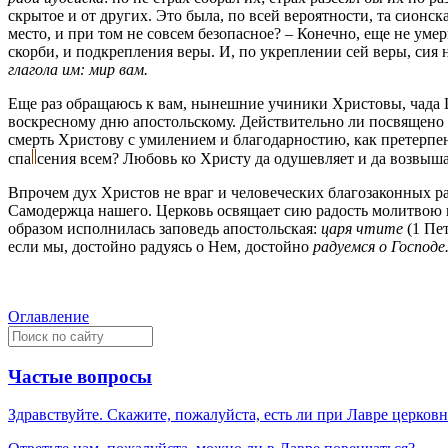
скрытое и от других. Это была, по всей вероятности, та сионс
место, и при том не совсем безопасное? – Конечно, еще не ум
скорби, и подкрепления веры. И, по укреплении сей веры, сия
глагола им: мир вам.
Еще раз обращаюсь к вам, нынешние учиники Христовы, чада Ц
воскресному дню апостольскому. Действительно ли посвящено 
смерть Христову с умилением и благодарностию, как претерпен
спа
сения
всем? Любовь ко Христу да одушевляет и да возвыша
Впрочем дух Христов не враг и человеческих благозаконных 
Самодержца нашего. Церковь освящает сию радость молитвою 
образом исполнилась заповедь апостольская:
царя чтите
(1 Пе
если мы, достойно радуясь о Нем, достойно
радуемся о Господе
Оглавление
Частые вопросы
Здравствуйте. Скажите, пожалуйста, есть ли при Лавре церков