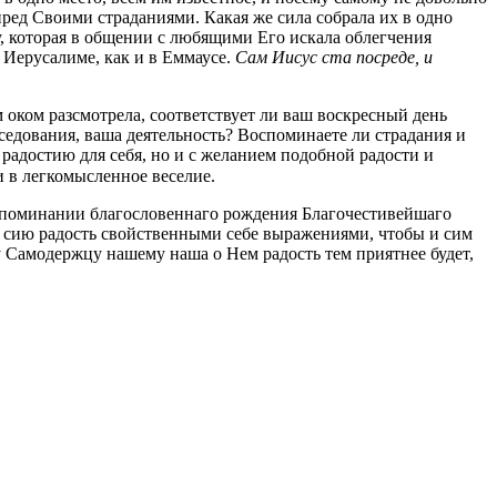
пред Своими страданиями. Какая же сила собрала их в одно
ду, которая в общении с любящими Его искала облегчения
 Иерусалиме, как и в Еммаусе.
Сам Иисус ста посреде, и
оком разсмотрела, соответствует ли ваш воскресный день
едования, ваша деятельность? Воспоминаете ли страдания и
радостию для себя, но и с желанием подобной радости и
и в легкомысленное веселие.
оспоминании благословеннаго рождения Благочестивейшаго
т сию радость свойственными себе выражениями, чтобы и сим
му Самодержцу нашему наша о Нем радость тем приятнее будет,