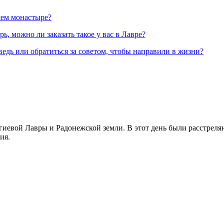
шем монастыре?
, можно ли заказать такое у вас в Лавре?
ведь или обратиться за советом, чтобы направили в жизни?
иевой Лавры и Радонежской земли. В этот день были расстреляны
ия.