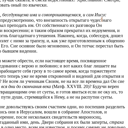
овать оный по язычески.
, беседующема има и совопрошающемася, и сам Иисус
о предусмотрению, что внезапность открытаго
чудес
наго
ыл преподать им. От собственнаго их разговора Он
и воскресении; и таким образом прекратил их недоумения, и
гнь благодатнаго утешения. Наконец, когда, собеседуя, дошел
возлег с ними за трапезу, и, как уже приготовленным к общению
я Его. Сие осияние было мгновенно, и Он тотчас перестал быть
 о бывшем видении.
ы можете обрести, если настоящее время, посвященное
дования с верою и любовию; и вот каких благ лишаете вы
рабощаете себя греху в то самое время, когда торжествуете
 что теперь уже не время откровений и видений для открытия и
 Не всем ли ученикам Своим, не на все ли времена дал Он сие
о вся дни до скончания века
(Матф. XXVIII. 20)? Будучи верен
твращающими очи от суеты, и готов явиться если не оку их, то
 пути души, стремящейся к Нему, а не на распутии суеты.
не довольствуясь своим счастием одни, но поспешив разделить
лись они в Иерусалим, вошли в собрание Апостолов, и
ерение, после нескольких свидетельств мироносиц,
згаданный ими, день. Двери собрания их были заперты,
страха
 в одно место, всем им известное, и посему самому не довольно