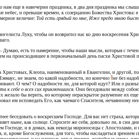
о нам еще в навечерии праздника, в два дня праздника мы слыша
ше небес, и превыше времен, к созерцанию Божества Христова:
в
змерное величие:
Той есть грядый по мне, Иже предо мною бысть
нгелиста Луку, чтобы он возвратил нас ко дню воскресения Хрис
шаго.
 Думаю, есть то намерение, чтобы наши мысли, которыя с течени
ием на происходившее в первоначальный день пасхи Христовой п
ка Христовых, Клеопа, наименованный в Евангелии, и другой, п
Еммаус, не знаем, по какой надобности, но конечно
не без надо
аривают. О чем? О надобности ли, для которой идут? Или о разн
та к себе о всех сих приключшихся.
Они беседовали между собою 
х желало бы верить, но которому нераскрытое разумение их еще 
твовал им исповедать Его, как чаемаго Спасителя, нечаянному н
ее беседовать о воскресшем Господе. Для вас нет страха, котор
ет ныне, как солнце. Спросите же себя, довольно ли, в сии дн
м Господе, и в домах, как некогда мироносицы с Апостолами, и 
 и, кроме Богослужения, для того, чтобы насладиться зрением
невоздержания, и на площадь игр и зрелищ, достойных смеха, ил