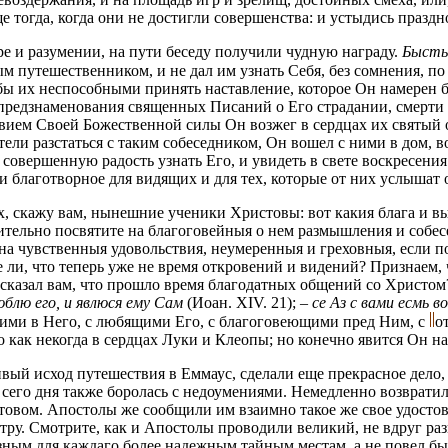
тогда, когда они не достигли совершенства: и устыдись праздн
ре и разумении, на пути беседу получили чудную награду.
Бысть
м путешественником, и не дал им узнать Себя, без сомнения, п
бы их неспособными принять наставление, которое Он намерен б
 предзнаменования священных Писаний о Его страдании, смерти 
вием Своей Божественной силы Он возжег в сердцах их святый о
отели разстаться с таким собеседником, Он вошел с ними в дом, 
 совершенную радость узнать Его, и увидеть в свете воскресени
и благотворное для видящих и для тех, которые от них услышат
х, скажу вам, нынешние ученики Христовы: вот какия блага и в
ельно посвятите на благоговейныя о нем размышления и собесе
и на чувственныя удовольствия, неумеренныя и греховныя, если по
е ли, что теперь уже не время откровений и видений? Признаем,
сказал вам, что прошло время благодатных общений со Христом?
блю его, и явлюся ему Сам
(Иоан. XIV. 21); –
се Аз с вами есмь в
щими в Него, с любящими Его, с благоговеющими пред Ним, с
о
о как некогда в сердцах Луки и Клеопы; но конечно явится Он на
ый исход путешествия в Еммаус, сделали еще прекрасное дело, 
 сего дня также боролась с недоумениями. Немедленно возврати
товом. Апостолы же сообщили им взаимно такое же свое удостов
тру. Смотрите, как и Апостолы проводили великий, не вдруг ра
разным для каждаго более надежным тайным местам, а не повел бы