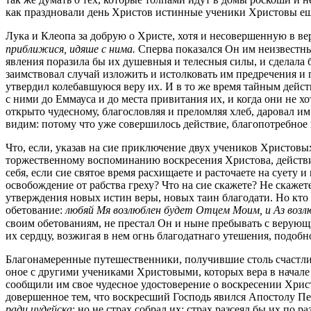
как праздновали день Христов истинные ученики Христовы еще 
Лука и Клеопа за добрую о Христе, хотя и несовершенную в ве
приближися, идяше с нима.
Сперва показался Он им неизвестны
явления поразила бы их душевныя и телесныя силы, и сделала 
заимствовал случай изложить и истолковать им предречения и
утвердил колебавшуюся веру их. И в то же время тайным дейст
с ними до Еммауса и до места привитания их, и когда они не х
открыто чудесному, благословляя и преломляя хлеб, даровал им
видим: потому что уже совершилось действие, благопотребное 
Что, если, указав на сие приключение двух учеников Христовы
торжественному воспоминанию воскресения Христова, действит
себя, если сие святое время расхищаете и расточаете на суету 
освобождение от рабства греху? Что на сие скажете? Не скажет
утверждения новых истин веры, новых таин благодати. Но кто 
обетование:
любяй Мя возлюблен будет Отцем Моим, и Аз возлю
своим обетованиям, не престал Он и ныне пребывать с верую
их сердцу, возжигая в нем огнь благодатнаго утешения, подобн
Благонамеренные путешественники, получившие столь счастлив
оное с другими учениками Христовыми, которых вера в начале
сообщили им свое чудесное удостоверение о воскресении Хрис
довершенное тем, что воскресший Господь явился Апостолу Пе
ради иудейска
:
но не страх собрал их; страх разсеял бы их по 