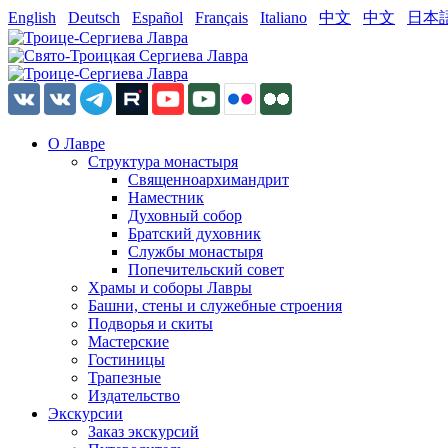
English
Deutsch
Español
Français
Italiano
中文
中文
日本
О Лавре
Структура монастыря
Священноархимандрит
Наместник
Духовный собор
Братский духовник
Службы монастыря
Попечительский совет
Храмы и соборы Лавры
Башни, стены и служебные строения
Подворья и скиты
Мастерские
Гостиницы
Трапезные
Издательство
Экскурсии
Заказ экскурсий