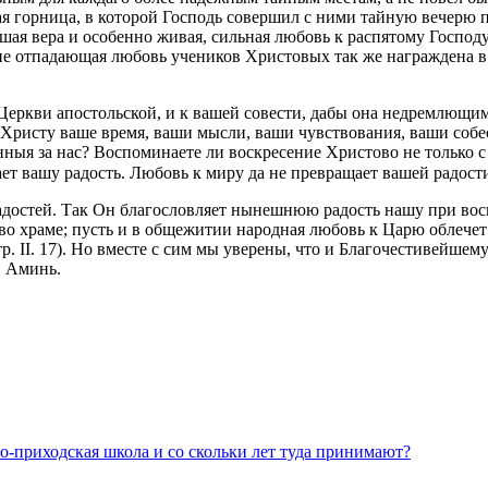
кая горница, в которой Господь совершил с ними тайную вечерю 
ершая вера и особенно живая, сильная любовь к распятому Госпо
 не отпадающая любовь учеников Христовых так же награждена в
еркви апостольской, и к вашей совести, дабы она недремлющим 
Христу ваше время, ваши мысли, ваши чувствования, ваши собес
ныя за нас? Воспоминаете ли воскресение Христово не только с 
ет вашу радость. Любовь к миру да не превращает вашей радост
радостей. Так Он благословляет нынешнюю радость нашу при в
во храме; пусть и в общежитии народная любовь к Царю облече
тр. II. 17). Но вместе с сим мы уверены, что и Благочестивейше
.
Аминь.
но-приходская школа и со скольки лет туда принимают?