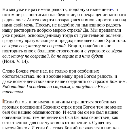
1
Но мы уже не раз имели радость, подобную нынешней
: и
потом не раз постигало нас бедствие, о прекращении котораго
радовались; Ангел смерти возвращался и вновь простирал над
нами свой мечь. Посему, не надобно ли нынешнюю радость
нашу растворить доброю мерою страха? Да. Мы предлагали
уже прежде, освобожденному тогда от губительной болезни,
граду сему вразумляющее и предохраняющее слово Христово:
се здрав еси; ктому не согрешай.
Видно, надобно ныне
повторить оное с большею строгостию и с угрозою:
се здрав
еси; ктому не согрешай, да не горше ти что будет
(Иоан. V. 14).
Слово Божие учит нас, не только при особенных
обстоятельствах, но и вообще нашу пред Богом радость, и
даже всякое действование наше соединять со страхом Божиим.
Работайте Господеви со страхом, и радуйтеся Ему с
трепетом.
Если бы мы и не имели причины страшиться особенных
грозных посещений Божиих: страх пред Богом тем не менее
был бы нашею обязанностию. И если бы он не был нашею
обязанностию: тем не менее он был бы нам свойствен, как
естественное для нас чувство в отношении к Существу
высочайшему. И если бы страх Божий не являлся в нас, как