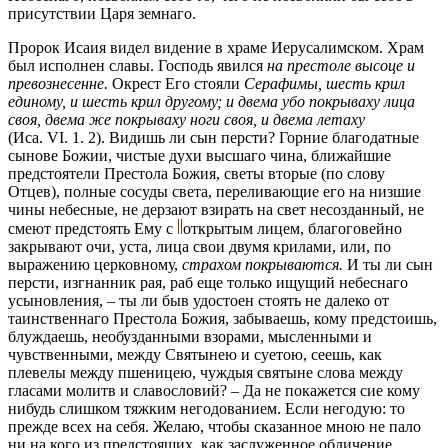
присутствии Царя земнаго.
Пророк Исаия видел видение в храме Иерусалимском. Храм
был исполнен славы. Господь явился
на престоле высоце и
превознесенне.
Окрест Его стояли
Серафимы, шесть крил
единому, и шесть крил другому; и двема убо покрываху лица
своя, двема же покрываху ноги своя, и двема летаху
(Иса. VI. 1. 2). Видишь ли сын персти? Горние благодатные
сынове Божии, чистые духи высшаго чина, ближайшие
предстоятели Престола Божия, светы вторые (по слову
Отцев), полные сосуды света, переливающие его на низшие
чины небесные, не дерзают взирать на свет несозданный, не
смеют предстоять Ему с
открытым лицем, благоговейно
закрывают очи, уста, лица свои двумя крилами, или, по
выражению церковному,
страхом покрываются.
И ты ли сын
персти, изгнанник рая, раб еще только ищущий небеснаго
усыновления, – ты ли быв удостоен стоять не далеко от
таинственнаго Престола Божия, забываешь, кому предстоишь,
блуждаешь, необузданными взорами, мысленными и
чувственными, между Святынею и суетою, сеешь, как
плевелы между пшеницею, чуждыя святыне слова между
гласами молитв и славословий? – Да не покажется сие кому
нибудь слишком тяжким негодованием. Если негодую: то
прежде всех на себя. Желаю, чтобы сказанное мною не пало
ни на кого из предстоящих, как заслуженное обличение.