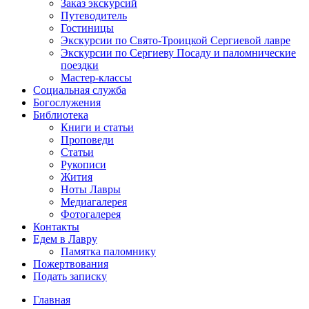
Заказ экскурсий
Путеводитель
Гостиницы
Экскурсии по Свято-Троицкой Сергиевой лавре
Экскурсии по Сергиеву Посаду и паломнические
поездки
Мастер-классы
Социальная служба
Богослужения
Библиотека
Книги и статьи
Проповеди
Статьи
Рукописи
Жития
Ноты Лавры
Медиагалерея
Фотогалерея
Контакты
Едем в Лавру
Памятка паломнику
Пожертвования
Подать записку
Главная