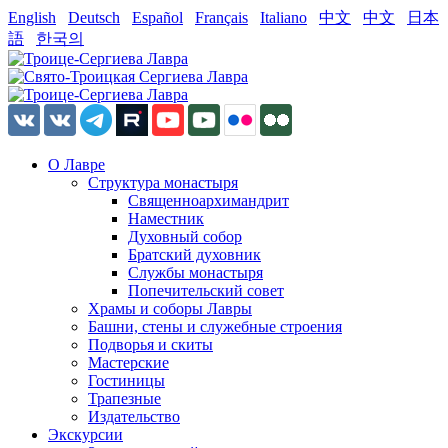
English
Deutsch
Español
Français
Italiano
中文
中文
日本
語
한국의
О Лавре
Структура монастыря
Священноархимандрит
Наместник
Духовный собор
Братский духовник
Службы монастыря
Попечительский совет
Храмы и соборы Лавры
Башни, стены и служебные строения
Подворья и скиты
Мастерские
Гостиницы
Трапезные
Издательство
Экскурсии