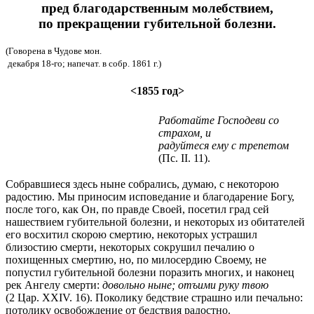
пред благодарственным молебствием,
по прекращении губительной болезни.
(Говорена в Чудове мон.
декабря 18-го; напечат. в собр. 1861 г.)
<1855 год>
Работайте Господеви со
страхом, и
радуйтеся ему с трепетом
(Пс. II. 11).
Собравшиеся здесь ныне собрались, думаю, с некоторою
радостию. Мы приносим исповедание и благодарение Богу,
после того, как Он, по правде Своей, посетил град сей
нашествием губительной болезни, и некоторых из обитателей
его восхитил скорою смертию, некоторых устрашил
близостию смерти, некоторых сокрушил печалию о
похищенных смертию, но, по милосердию Своему, не
попустил губительной болезни поразить многих, и наконец
рек Ангелу смерти:
довольно ныне; отъими руку твою
(2 Цар. XXIV. 16). Поколику бедствие страшно или печально:
потолику освобождение от бедствия радостно.