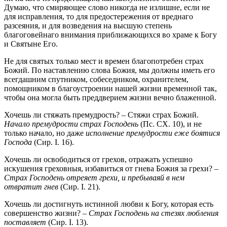
Думаю, что смиряющее слово никогда не излишне, если не
для исправления, то для предостережения от вреднаго
разсеяния, и для возведения на высшую степень
благоговейнаго внимания приближающихся во храме к Богу
и Святыне Его.
Не для святых только мест и времен благопотребен страх
Божий. По наставлению слова Божия, мы должны иметь его
всегдашним спутником, собеседником, охранителем,
помощником в благоустроении нашей жизни временной так,
чтобы она могла быть преддверием жизни вечно блаженной.
Хочешь ли стяжать премудрость? – Стяжи страх Божий.
Начало премудрости страх Господень
(Пс. CX. 10), и не
только начало, но даже
исполнение премудрости еже боятися
Господа
(Сир. I. 16).
Хочешь ли освободиться от грехов, отражать успешно
искушения греховныя, избавиться от гнева Божия за грехи? –
Страх Господень отреяет грехи, и пребываяй в нем
отвратит гнев
(Сир. I. 21).
Хочешь ли достигнуть истинной любви к Богу, которая есть
совершенство жизни? –
Страх Господень на стезях любления
поставляет
(Сир. I. 13).