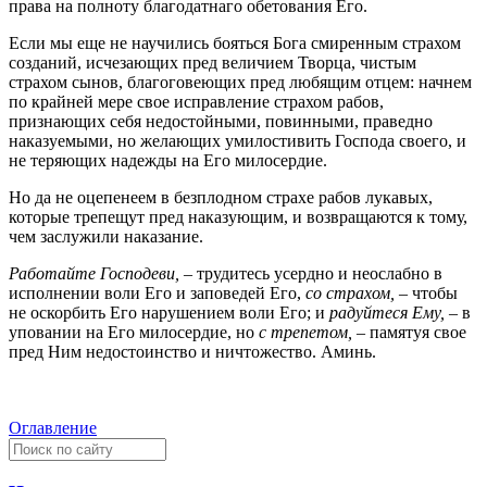
права на полноту благодатнаго обетования Его.
Если мы еще не научились бояться Бога смиренным страхом
созданий, исчезающих пред величием Творца, чистым
страхом сынов, благоговеющих пред любящим отцем: начнем
по крайней мере свое исправление страхом рабов,
признающих себя недостойными, повинными, праведно
наказуемыми, но желающих умилостивить Господа своего, и
не теряющих надежды на Его милосердие.
Но да не оцепенеем в безплодном страхе рабов лукавых,
которые трепещут пред наказующим, и возвращаются к тому,
чем заслужили наказание.
Работайте Господеви, –
трудитесь усердно и неослабно в
исполнении воли Его и заповедей Его,
со страхом, –
чтобы
не оскорбить Его нарушением воли Его; и
радуйтеся Ему, –
в
уповании на Его милосердие, но
с трепетом, –
памятуя свое
пред Ним недостоинство и ничтожество. Аминь.
Оглавление