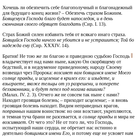
Хочешь ли обезпечить себе благополучный и благонадежный
для будущаго конец жизни? – Обезпечь страхом Божиим.
Боящемуся Господа благо будет напоследок, и в день
скончания своего обрящет благодать
(Сир. I. 13).
Страх Божий силен избавить тебя от всякаго инаго страха.
Боящийся Господа ничего не убоится и не устрашится; Той бо
надежда ему
(Сир. XXXIV. 14).
Братия! Не тою же ли благою и праведною судьбою Господь
владычествует над нами ныне, какую Он скорбящему от
бедствий, и в недоумение приведенному, народу Своему
возвещал чрез Пророка:
возсияет вам боящимся имене Моего
солнце правды, и исцеление в крилех его: и изыдете, и
взыграете, якоже тельцы от уз разрешени, и поперете
беззаконники, и будут пепел под ногама вашими?
(Малах. IV. 2. 3). Отчего же не совсем так ныне с нами?
Находит грозящая болезнь; – приходит
исцеление
; – и вновь
грозящая болезнь находит. Видим неправедных врагов,
попранных
нашим воинством: но они возстают, укрепляются,
и темная туча брани не разсевается, и
солнце правды
и мира не
возсиявает.
От чего это? Не от того ли, что Господь,
испытующий наши сердца, не обретает нас истинно и
деятельно
боящимися имени Его,
и потому еще не усвояет нам