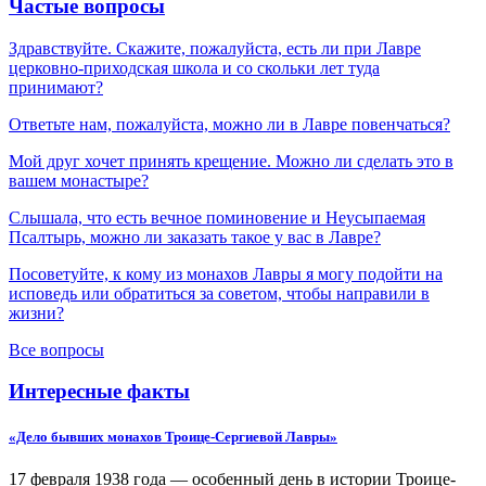
Частые вопросы
Здравствуйте. Скажите, пожалуйста, есть ли при Лавре
церковно-приходская школа и со скольки лет туда
принимают?
Ответьте нам, пожалуйста, можно ли в Лавре повенчаться?
Мой друг хочет принять крещение. Можно ли сделать это в
вашем монастыре?
Слышала, что есть вечное поминовение и Неусыпаемая
Псалтырь, можно ли заказать такое у вас в Лавре?
Посоветуйте, к кому из монахов Лавры я могу подойти на
исповедь или обратиться за советом, чтобы направили в
жизни?
Все вопросы
Интересные факты
«Дело бывших монахов Троице-Сергиевой Лавры»
17 февраля 1938 года — особенный день в истории Троице-