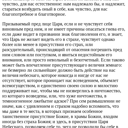
чувство, для нас естественное: нам надлежало бы, и надлежит,
стараться возбудить оный в себе, как чувство, для нас
благопотребное и благотворное.
Призываемый пред лице Царя, если и не чувствует себя
виновным пред ним, и не имеет причины опасаться гнева его,
если даже видит в призвании знак благоволения его, и знает,
что Царь не желает видеть его в страхе, чувствует однако
более или менее в присутствии его страх, или
разсудительный, происходящий от опасения погрешить пред
ним словом или поступком, и явиться недостойным его
внимания, или просто невольный и безотчетный. Если таково
может быть впечатление присутствующаго величия земнаго:
не безмерно ли сильнейшее должно быть действие на нас
величия небеснаго, которое никогда и нигде от нас не
отсутствует, которое проницает нас всеведением, объемлет
всемогуществом, и единственно своею силою и милостию
поддерживает нас, чтобы мы не низверглись в ничтожество,
из котораго возведены, или, что хуже ничтожества, в
темноогненное лжебытие адское? При сем размышлении не
иначе, как с удивлением и страхом надобно вспомнить, что
мы даже в те места, в которых признаем особенное
таинственное присутствие Божие, в храмы Божии, входим
иногда без страха Божия; и здесь, в присутствии Царя
Небеснаго, позволяем себе то, чего не позволили бы себе в