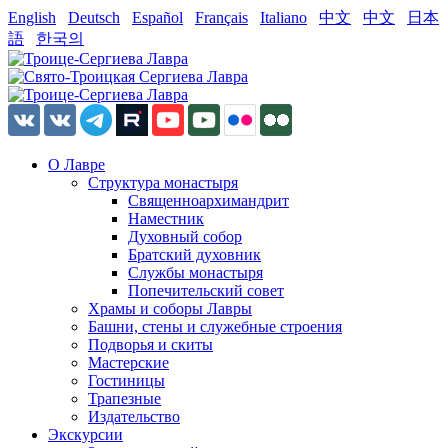
English
Deutsch
Español
Français
Italiano
中文
中文
日本
語
한국의
О Лавре
Структура монастыря
Священноархимандрит
Наместник
Духовный собор
Братский духовник
Службы монастыря
Попечительский совет
Храмы и соборы Лавры
Башни, стены и служебные строения
Подворья и скиты
Мастерские
Гостиницы
Трапезные
Издательство
Экскурсии