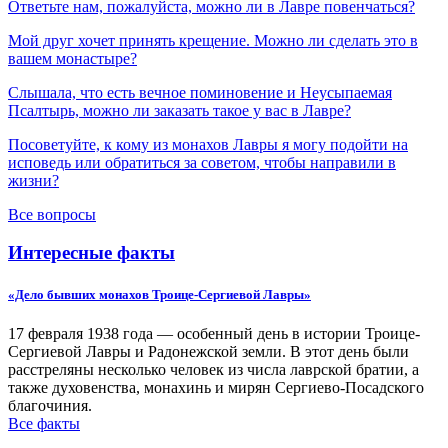
Ответьте нам, пожалуйста, можно ли в Лавре повенчаться?
Мой друг хочет принять крещение. Можно ли сделать это в
вашем монастыре?
Слышала, что есть вечное поминовение и Неусыпаемая
Псалтырь, можно ли заказать такое у вас в Лавре?
Посоветуйте, к кому из монахов Лавры я могу подойти на
исповедь или обратиться за советом, чтобы направили в
жизни?
Все вопросы
Интересные факты
«Дело бывших монахов Троице-Сергиевой Лавры»
17 февраля 1938 года — особенный день в истории Троице-
Сергиевой Лавры и Радонежской земли. В этот день были
расстреляны несколько человек из числа лаврской братии, а
также духовенства, монахинь и мирян Сергиево-Посадского
благочиния.
Все факты