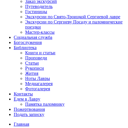
Заказ экскурсий
Путеводитель
Гостиницы
Экскурсии по Свято-Троицкой Сергиевой лавре
Экскурсии по Сергиеву Посаду и паломнические
поездки
Мастер-классы
Социальная служба
Богослужения
Библиотека
Книги и статьи
Проповеди
Статьи
Рукописи
Жития
Ноты Лавры
Медиагалерея
Фотогалерея
Контакты
Едем в Лавру
Памятка паломнику
Пожертвования
Подать записку
Главная