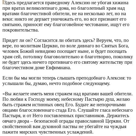
Здесь предлагается праведному Алексию не убогая хижина
при вратах великолепнаго дома, но благолепный храм над
вратами благочестивой обители, не на несколько лет, но на
веки: никто не дерзает уничижать его, но все признают его
святыню, приносят ему благоговейное честование, ищут его
покровительства.
Придет ли он? Согласится ли обитать здесь? Веруем, что, по
вере, по молитвам Церкви, по воле дивнаго во Святых Бога,
человек Божий невидимо посещает ныне, и будет посещать
храм сей, потолику благоволительно и благотворно, поколику
не будет здесь ничего противнаго его святому жительству при
благочестивом доме Евфимиана.
Если бы мы могли теперь слышать преподобнаго Алексия: то
услышали бы, думаю, нечто подобное следующему.
«Вы желаете иметь меня стражем над вратами вашей обители.
По любви к Господу моему, небесному Пастырю душ, желаю
быть стражем истинных овец Его. Будьте же непорочными
овцами благословеннаго стада Его. Слушайте гласа небеснаго
Пастыря, и от Него поставленных приставников. Держитесь
овчаго двора – безопасной ограды православной Церкви. От
свойственной вам духовной паствы не убегайте на чуждыя
пажити мирских чувственных услаждений.