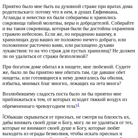
Приятно было мне быть на духовной страже при вратах дома
родительскаго: потому что в нем, в душах Евфимиана,
Аглаиды и невестки их были собираемы и хранились
сокровища тайной молитвы, веры и добродетелей. Собирайте
и вы такия сокровища, которыя были бы достойны охранения
стражею небесною. Если же, по нерадению вашему, в
хранилищах душ ваших не положено ничего добраго, или
положенное расточено вами, или расхищено духами
лукавствия: то на что страж для пустых хранилищ? Не должен
ли он удалиться от стражи безполезной?
При богатом доме обитал я в нищете, мне любезной. Судите
же, было ли бы приятно мне обитать там, где давшие обет
нищеты, или готовящиеся к нему домогались бы обилия,
избытка, мнимых благ многих, лежащих на лета многа?
Возлюбившему сладость поста было ли бы приятно мне
приближаться к тем, от которых исходит тяжкий воздух из
1
обремененнаго чревоугодием тела?
Обыкши скрываться от присных, не смотря на близость их,
дабы внимать своей душе и Богу, могу ли не удаляться от тех,
которые не внимают своей душе и Богу, которые любят
выходить из ограды безмолвия, чтобы искать присных и