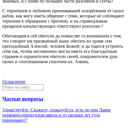
знаемых, и с ними по большей части разсеяния и суеты?
С терпением и любовию принимавший оскорбления от своих
рабов, как могу иметь общение с теми, которые не соблюдают
терпения в обращении с братиею, и на справедливыя
прещения начальствующих ответствуют ропотом»?
Обитающия в сей обители да помыслят со вниманием о том,
что говорит им призванный ныне обитать во храме сем
преподобный Алексий, человек Божий; и да тщатся устроить
себя так, чтобы несомненно могли иметь его благодатным
стражем и охранителем обители своей, покровителем душ
своих и споспешником спасения их. Аминь.
Оглавление
Частые вопросы
Здравствуйте. Скажите, пожалуйста, есть ли при Лавре
церковно-приходская школа и со скольки лет туда
принимают?