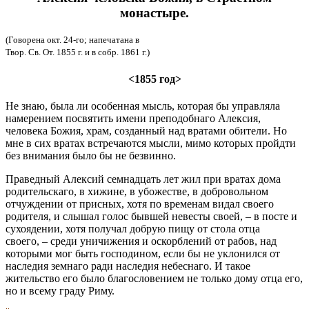
монастыре.
(Говорена окт. 24-го; напечатана в
Твор. Св. От. 1855 г. и в собр. 1861 г.)
<1855 год>
Не знаю, была ли особенная мысль, которая бы управляла
намерением посвятить имени преподобнаго Алексия,
человека Божия, храм, созданный над вратами обители. Но
мне в сих вратах встречаются мысли, мимо которых пройдти
без внимания было бы не безвинно.
Праведный Алексий семнадцать лет жил при вратах дома
родительскаго, в хижине, в убожестве, в добровольном
отчуждении от присных, хотя по временам видал своего
родителя, и слышал голос бывшей невесты своей, – в посте и
сухоядении, хотя получал добрую пищу от стола отца
своего, – среди уничижения и оскорблений от рабов, над
которыми мог быть господином, если бы не уклонился от
наследия земнаго ради наследия небеснаго. И такое
жительство его было благословением не только дому отца его,
но и всему граду Риму.