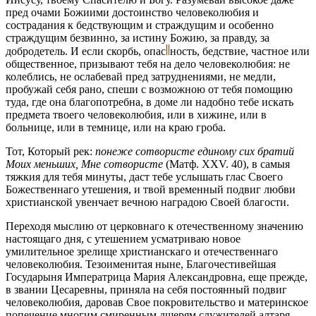
пред очами Божиими достоинство человеколюбия и
сострадания к бедствующим и страждущим и особенно
страждущим безвинно, за истину Божию, за правду, за
добродетель. И если скорбь,
опас
ность,
бедствие, частное или
общественное, призывают тебя на дело человеколюбия: не
колеблись, не ослабевай пред затруднениями, не медли,
пробужай себя рано, спеши с возможною от тебя помощию
туда, где она благопотребна, в доме ли надобно тебе искать
предмета твоего человеколюбия, или в хижине, или в
больнице, или в темнице, или на краю гроба.
Тот, Который рек:
понеже сотвористе единому сих братий
Моих меньших, Мне сотвористе
(Матф. XXV. 40), в самыя
тяжкия для тебя минуты, даст тебе услышать глас Своего
Божественнаго утешения, и твой временный подвиг любви
христианской увенчает вечною наградою Своей благости.
Переходя мыслию от церковнаго к отечественному значению
настоящаго дня, с утешением усматриваю новое
умилительное зрелище христианскаго и отечественнаго
человеколюбия. Тезоименитая ныне, Благочестивейшая
Государыня Императрица Мария Александровна, еще прежде,
в звании Цесаревны, приняла на себя постоянный подвиг
человеколюбия, даровав Свое покровительство и материнское
попечение многим смиренным дщерям служителей алтаря,