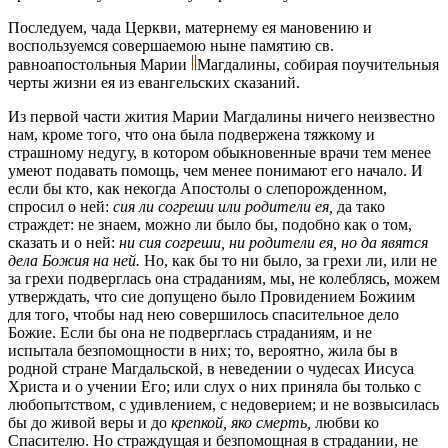
Последуем, чада Церкви, матернему ея мановению и
воспользуемся совершаемою ныне памятию св.
равноапостольныя Марии
Магдалины, собирая поучительныя
черты жизни ея из евангельских сказаний.
Из первой части жития Марии Магдалины ничего неизвестно
нам, кроме того, что она была подвержена тяжкому и
страшному недугу, в котором обыкновенные врачи тем менее
умеют подавать помощь, чем менее понимают его начало. И
если бы кто, как некогда Апостолы о слепорожденном,
спросил о ней:
сия ли согреши или родители ея,
да тако
страждет: не знаем, можно ли было бы, подобно как о том,
сказать и о ней:
ни сия согреши, ни родители ея, но да явятся
дела Божия на ней.
Но, как бы то ни было, за грехи ли, или не
за грехи подверглась она страданиям, мы, не колеблясь, можем
утверждать, что сие допущено было Провидением Божиим
для того, чтобы над нею совершилось спасительное дело
Божие. Если бы она не подверглась страданиям, и не
испытала безпомощности в них; то, вероятно, жила бы в
родной стране Магдальской, в неведении о чудесах Иисуса
Христа и о учении Его; или слух о них приняла бы только с
любопытством, с удивлением, с недоверием; и не возвысилась
бы до живой веры и до
крепкой, яко смерть,
любви ко
Спасителю. Но страждущая и безпомощная в страдании, не