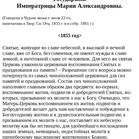
Императрицы Марии Александровны.
(Говорена в Чудове монаст. июля 22-го;
напечатана в Твор. Св. Отц. 1855 г. и в собр. 1861 г.)
<1855 год>
Святые, живущие во славе небесной, в высокой и вечной
славе, яже от Бога, без сомнения, не имеют нужды в славе
земной, в ничтожной славе от человеков. Для чего же святая
Церковь узаконила церковныя воспоминания Святых и
празднования их памяти? – Разрешение сего вопроса можно
почерпнуть из самых чиноположений церковных для сих
памятей и празднований. Состав сих чиноположений
наполняют главным образом два предмета: во-первых,
воспоминание жития, подвигов и добродетелей Святых, во-
вторых, призывание их молитв о нас к Богу. Очевидно, что
Матерь-Церковь воспоминанием их жития, подвигов и
добродетелей желает дать нам наставление и побуждение к
Богоугодному житию и к душеспасительным подвигам; а
призыванием их молитв о нас, поставляет их небесную
молитву как бы лествицею, для удобнейшаго восхождения
наших земных, немощных, недостойных молитв к
пренебесному мысленному жертвеннику Божию.