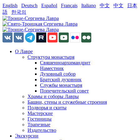
English
Deutsch
Español
Français
Italiano
中文
中文
日本
語
한국의
О Лавре
Структура монастыря
Священноархимандрит
Наместник
Духовный собор
Братский духовник
Службы монастыря
Попечительский совет
Храмы и соборы Лавры
Башни, стены и служебные строения
Подворья и скиты
Мастерские
Гостиницы
Трапезные
Издательство
Экскурсии