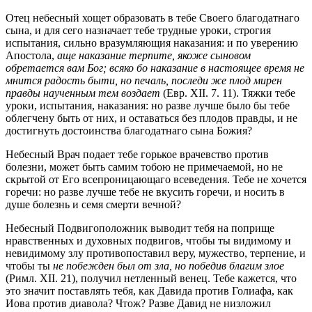
Отец небесный хощет образовать в тебе Своего благодатнаго
сына, и для сего назначает тебе трудные уроки, строгия
испытания, сильно вразумляющия наказания: и по уверению
Апостола,
аще наказание терпите, якоже сыновом
обретается вам Бог; всяко бо наказание в настоящее время не
мнится радость быти, но печаль, последи же плод мирен
правды наученным тем воздает
(Евр. XII. 7. 11). Тяжки тебе
уроки, испытания, наказания: но разве лучше было бы тебе
облегчену быть от них, и оставаться без плодов правды, и не
достигнуть достоинства благодатнаго сына Божия?
Небесный Врач подает тебе горькое врачевство против
болезни, может быть самим тобою не примечаемой, но не
скрытой от Его всепроницающаго всеведения. Тебе не хочется
горечи: но разве лучше тебе не вкусить горечи, и носить в
душе болезнь и семя смерти вечной?
Небесный Подвигоположник выводит тебя на поприще
нравственных и духовных подвигов, чтобы ты видимому и
невидимому злу противопоставил веру, мужество, терпение, и
чтобы ты
не побежден был от зла, но победив благим злое
(Римл. XII. 21), получил нетленный венец. Тебе кажется, что
это значит поставлять тебя, как Давида против Голиафа, как
Иова против диавола? Чтож? Разве Давид не низложил