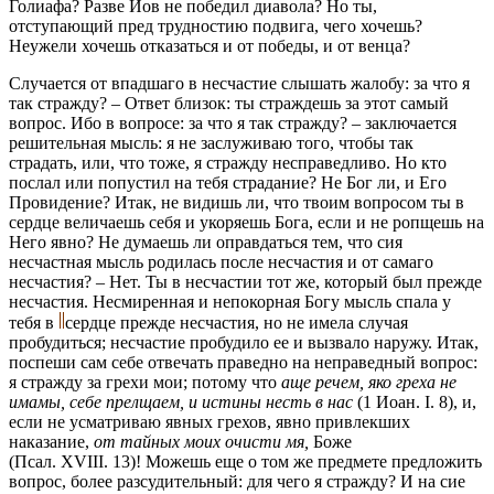
Голиафа? Разве Иов не победил диавола? Но ты,
отступающий пред трудностию подвига, чего хочешь?
Неужели хочешь отказаться и от победы, и от венца?
Случается от впадшаго в несчастие слышать жалобу: за что я
так стражду? – Ответ близок: ты страждешь за этот самый
вопрос. Ибо в вопросе: за что я так стражду? – заключается
решительная мысль: я не заслуживаю того, чтобы так
страдать, или, что тоже, я стражду несправедливо. Но кто
послал или попустил на тебя страдание? Не Бог ли, и Его
Провидение? Итак, не видишь ли, что твоим вопросом ты в
сердце величаешь себя и укоряешь Бога, если и не ропщешь на
Него явно? Не думаешь ли оправдаться тем, что сия
несчастная мысль родилась после несчастия и от самаго
несчастия? – Нет. Ты в несчастии тот же, который был прежде
несчастия. Несмиренная и непокорная Богу мысль спала у
тебя в
сердце прежде несчастия, но не имела случая
пробудиться; несчастие пробудило ее и вызвало наружу. Итак,
поспеши сам себе отвечать праведно на неправедный вопрос:
я стражду за грехи мои; потому что
аще речем, яко греха не
имамы, себе прелщаем, и истины несть в нас
(1 Иоан. I. 8), и,
если не усматриваю явных грехов, явно привлекших
наказание,
от тайных моих очисти мя,
Боже
(Псал. XVIII. 13)! Можешь еще о том же предмете предложить
вопрос, более разсудительный: для чего я стражду? И на сие