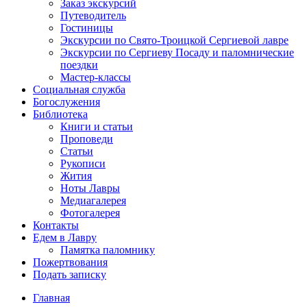
Заказ экскурсий
Путеводитель
Гостиницы
Экскурсии по Свято-Троицкой Сергиевой лавре
Экскурсии по Сергиеву Посаду и паломнические
поездки
Мастер-классы
Социальная служба
Богослужения
Библиотека
Книги и статьи
Проповеди
Статьи
Рукописи
Жития
Ноты Лавры
Медиагалерея
Фотогалерея
Контакты
Едем в Лавру
Памятка паломнику
Пожертвования
Подать записку
Главная