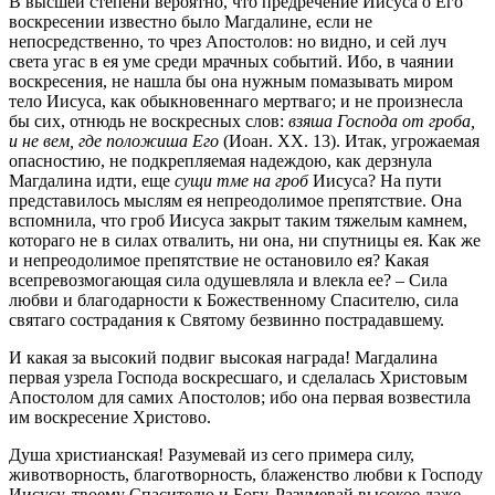
В высшей степени вероятно, что предречение Иисуса о Его
воскресении известно было Магдалине, если не
непосредственно, то чрез Апостолов: но видно, и сей луч
света угас в ея уме среди мрачных событий. Ибо, в чаянии
воскресения, не нашла бы она нужным помазывать миром
тело Иисуса, как обыкновеннаго мертваго; и не произнесла
бы сих, отнюдь не воскресных слов:
взяша Господа от гроба,
и не вем, где положиша Его
(Иоан. XX. 13). Итак, угрожаемая
опасностию, не подкрепляемая надеждою, как дерзнула
Магдалина идти, еще
сущи тме на гроб
Иисуса? На пути
представилось мыслям ея непреодолимое препятствие. Она
вспомнила, что гроб Иисуса закрыт таким тяжелым камнем,
котораго не в силах отвалить, ни она, ни спутницы ея. Как же
и непреодолимое препятствие не остановило ея? Какая
всепревозмогающая сила одушевляла и влекла ее? – Сила
любви и благодарности к Божественному Спасителю, сила
святаго сострадания к Святому безвинно пострадавшему.
И какая за высокий подвиг высокая награда! Магдалина
первая узрела Господа воскресшаго, и сделалась Христовым
Апостолом для самих Апостолов; ибо она первая возвестила
им воскресение Христово.
Душа христианская! Разумевай из сего примера силу,
животворность, благотворность, блаженство любви к Господу
Иисусу, твоему Спасителю и Богу. Разумевай высокое даже