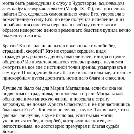
могла быть равнодушна к слуху о Чудотворце,
исцеляющем
всяк недуг и всяку язю в людех
(Матф. IX. 35); она поспешила
найдти Его, сделалась самовидицею чудес Его, уверовала в
Божественную силу Его: по вере получила исцеление, и из
порабощения силе тмы перешла в свободу света: таким
образом недорогою ценою временнаго бедствия купила вечно
блаженную жизнь.
Братия! Кто из нас не испытал в жизни каких-либо бед,
страданий, скорбей? Кто не страдал сердцем, видя
страждущих, родных, друзей, благодетелей, иногда и целое
общество? Из представившагося теперь примера научимся
смотреть на все сие с истинной точки зрения, усматривать в
сем пути Провидения Божия благие и спасительные, и тесным
прискорбным путем достигать истиннаго блага и спасения.
Лучше ли было бы для Марии Магдалины, если бы она не
подверглась страданиям, но провела в стране Магдальской
обыкновенную мирскую жизнь, и перешла в страну
загробную, не познав Христа Спасителя, и не причастившись
благодати Его? – Конечно не лучше, а хуже. Так верьте, что и
для нас
не лучше, а хуже было бы, если бы мы могли
уклониться от бед и скорбей, которыми нас посещает
непостижимая, но достоверно премудрая и благая судьба
Божия.