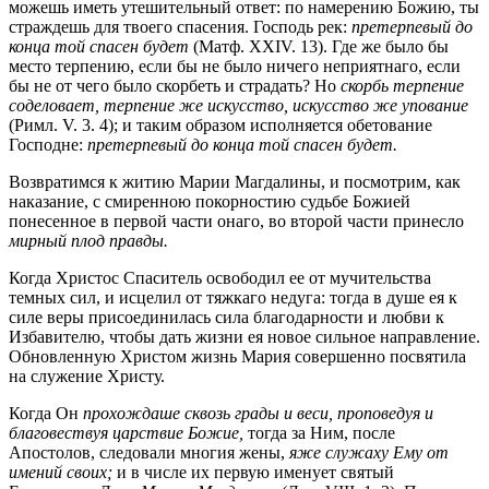
можешь иметь утешительный ответ: по намерению Божию, ты
страждешь для твоего спасения. Господь рек:
претерпевый до
конца той спасен будет
(Матф. XXIV. 13). Где же было бы
место терпению, если бы не было ничего неприятнаго, если
бы не от чего было скорбеть и страдать? Но
скорбь терпение
соделовает, терпение же искусство, искусство же упование
(Римл. V. 3. 4); и таким образом исполняется обетование
Господне:
претерпевый до конца той спасен будет.
Возвратимся к житию Марии Магдалины, и посмотрим, как
наказание, с смиренною покорностию судьбе Божией
понесенное в первой части онаго, во второй части принесло
мирный плод правды.
Когда Христос Спаситель освободил ее от мучительства
темных сил, и исцелил от тяжкаго недуга: тогда в душе ея к
силе веры присоединилась сила благодарности и любви к
Избавителю, чтобы дать жизни ея новое сильное направление.
Обновленную Христом жизнь Мария совершенно посвятила
на служение Христу.
Когда Он
прохождаше сквозь грады и веси, проповедуя и
благовествуя царствие Божие,
тогда за Ним, после
Апостолов, следовали многия жены,
яже служаху Ему от
имений своих;
и в числе их первую именует святый