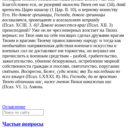
Благо
словен еси,
не разоряяй милости Твоея от нас
(34),
даяй
крепость Царю нашему
(1 Цар. II. 10), и верному воинству
Его. Но
доколе грешницы, Господи, доколе грешницы
восхвалятся, провещают и возглаголют неправду
(Псал. XCIII. 3. 4)?
Доколе вознесется враг
(Псал. XII. 3)
преисподний? Уже он не чрез неверных возстает на Твоих
верных: но Твое имя на себе носящих сделал друзьями врагам
Твоим и врагами Твоему православному народу: и тогда как
необычайно напряженныя действия военнаго искусства и
военных сил не доставляют им торжества, он внушил им
причислить к военным средствам – разбой, грабительство,
зажигательство, убиение безоружных, истребление мирной
собственности граждан и поселян, святотатство, поругание
святыни.
Воскресни, Боже, суди земли; яко Ты наследиши во
всех языцех
(Псал. LXXXI. 8). Но,
Господи, да не яростию
Твоею обличиши нас, ниже гневом Твоим накажеши нас
(Псал. VI. 1). Аминь.
Оглавление
Частые вопросы