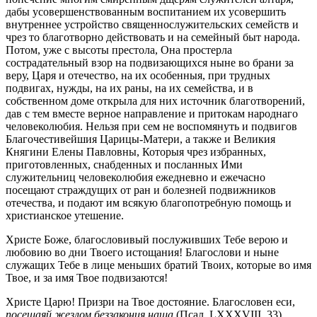
дабы усовершенствованным воспитанием их усовершить
внутреннее устройство священнослужительских семейств и
чрез то благотворно действовать и на семейный быт народа.
Потом, уже с высоты престола, Она простерла
сострадательный взор на подвизающихся ныне во брани за
веру, Царя и отечество, на их особенныя, при трудных
подвигах, нужды, на их раны, на их семейства, и в
собственном доме открыла для них источник благотворений,
дав с тем вместе верное направление и притокам народнаго
человеколюбия. Нельзя при сем не воспомянуть и подвигов
Благочестивейшия Царицы-Матери, а также и Великия
Княгини Елены Павловны, Которыя чрез избранных,
приготовленных, снабденных и посланных Ими
служительниц человеколюбия ежедневно и ежечасно
посещают страждущих от ран и болезней подвижников
отечества, и подают им всякую благопотребную помощь и
христианское утешение.
Христе Боже, благословивый послуживших Тебе верою и
любовию во дни Твоего истощания! Благослови и ныне
служащих Тебе в лице меньших братий Твоих, которые во имя
Твое, и за имя Твое подвизаются!
Христе Царю! Призри на Твое достояние.
Благословен
еси,
посещаяй жезлом беззакония наша
(Псал. LXXXVIII. 33).