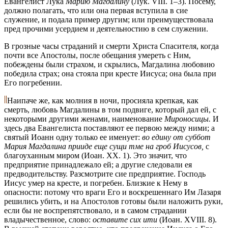
Евангелист Лука
Марию Магдалину
(Лук. VIII. 1–3). Посему,
должно полагать, что или она первая вступила в сие
служение, и подала пример другим; или преимуществовала
пред прочими усердием и деятельностию в сем служении.
В грозные часы страданий и смерти Христа Спасителя, когда
почти все Апостолы, после обещания умереть с Ним,
побеждены были страхом, и скрылись, Магдалина любовию
победила страх; она стояла при кресте Иисуса; она была при
Его погребении.
Наипаче же, как молния в ночи, просияла крепкая, как
смерть, любовь Магдалины в том подвиге, который дал ей, с
некоторыми другими женами, наименование
Мироносицы.
И
здесь два Евангелиста поставляют ее первою между ними; а
святый Иоанн одну только ее именует:
во едину от суббот
Мария Магдалина прииде еще сущи тме на гроб Иисусов,
с
благоуханным миром (Иоан. XX. 1). Это значит, что
предприятие принадлежало ей; а другие следовали ея
предводительству. Разсмотрите сие предприятие. Господь
Иисус умер на кресте, и погребен. Близкие к Нему в
опасности: потому что враги Его и воскрешеннаго Им Лазаря
решились убить, и на Апостолов готовы были наложить руки,
если бы не воспрепятствовало, и в самом страдании
владычественное, слово:
оставите сих ити
(Иоан. XVIII. 8).