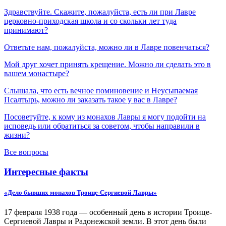
Здравствуйте. Скажите, пожалуйста, есть ли при Лавре
церковно-приходская школа и со скольки лет туда
принимают?
Ответьте нам, пожалуйста, можно ли в Лавре повенчаться?
Мой друг хочет принять крещение. Можно ли сделать это в
вашем монастыре?
Слышала, что есть вечное поминовение и Неусыпаемая
Псалтырь, можно ли заказать такое у вас в Лавре?
Посоветуйте, к кому из монахов Лавры я могу подойти на
исповедь или обратиться за советом, чтобы направили в
жизни?
Все вопросы
Интересные факты
«Дело бывших монахов Троице-Сергиевой Лавры»
17 февраля 1938 года — особенный день в истории Троице-
Сергиевой Лавры и Радонежской земли. В этот день были