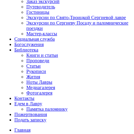
Заказ экскурсий
Путеводитель
Гостиницы
Экскурсии по Свято-Троицкой Сергиевой лавре
Экскурсии по Сергиеву Посаду и паломнические
поездки
Мастер-классы
Социальная служба
Богослужения
Библиотека
Книги и статьи
Проповеди
Статьи
Рукописи
Жития
Ноты Лавры
Медиагалерея
Фотогалерея
Контакты
Едем в Лавру
Памятка паломнику
Пожертвования
Подать записку
Главная