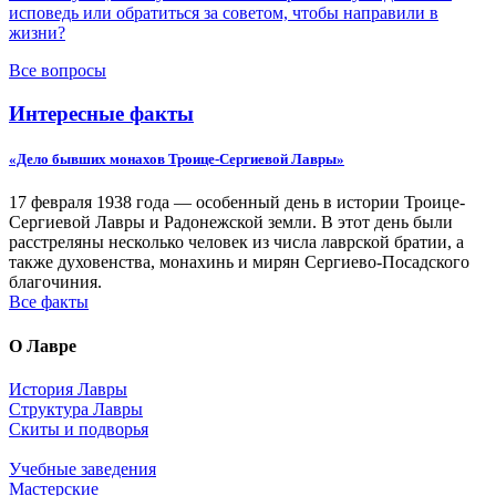
исповедь или обратиться за советом, чтобы направили в
жизни?
Все вопросы
Интересные факты
«Дело бывших монахов Троице-Сергиевой Лавры»
17 февраля 1938 года — особенный день в истории Троице-
Сергиевой Лавры и Радонежской земли. В этот день были
расстреляны несколько человек из числа лаврской братии, а
также духовенства, монахинь и мирян Сергиево-Посадского
благочиния.
Все факты
О Лавре
История Лавры
Структура Лавры
Скиты и подворья
Учебные заведения
Мастерские