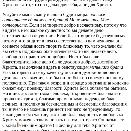
Христос за то, что он сделал для себя, а не для Христа.
Углубите мысль вашу в слово Судии мира:
понеже
сотвористе единому сих братий Моих меньших, Мне
сотвористе.
Если вы творите добро несчастному, потому что
видите в нем жалкое существо: то вы делаете дело
естественнаго сочувствия. Если благотворите бедствующему
потому, что видите в нем соестественнаго вам человека, и
сознаете обязанность творить ближнему то, чего желали бы
вы себе в подобных обстоятельствах: то вы делаете дело,
свободно и нравственно доброе. Но чтобы ваше
благотворительное дело было духовно доброе, достойное
Христа, вы должны видеть в бедствующем
меньшаго брата
Его, который по сему качеству достоин духовной любви и
духовнаго уважения, кто бы он ни был по своему внешнему
положению. При таком возрении сердце христианина конечно
скажет ему: поелику благости Христа Бога обязан ты бытием,
жизнию, достоинством человека, откровением благодати и
прощения грехов, благами временными, надеждою благ
вечных, и поелику за безчисленныя и безмерныя благодеяния
ты ничего не можешь принести ничего не требующему; то
какое для тебя счастие, что твою благодарность и любовь ко
Христу можешь ознаменовать на том, котораго Он называет
Своим
меньшим братом! Поелику для тебя Христос от
превыспренняго небеснаго престола нисшел на землю, и даже