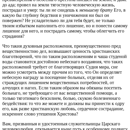
до ада; провел на земли тягостную человеческую жизнь,
пострадал и умер: ты ли не снидешь к
меньшему брату
Его, в
какую бы глубину бедствия и уничижения ни был он
повержен? Не усладительно ли для тебя будет, не только
твоим избытком наполнить его лишение, но и понести самому
лишение для него, и пострадать самому, чтобы облегчить его
страдания?
Что такия духовныя расположения, преимущественно пред
вещественностию дел, возвышают ценность христианских
благотворений, что по таким расположениям и чаша студеной
воды становится достойною небеснаго воздаяния, что таких
расположений требует от благотворящих Судия мира, сие
можно усмотреть между прочим из того, что Он определяет
небесную награду за посещение больных, отделяя их от
страждущих лишением вещественных потребностей, от
алчущих и нагих. Если таким образом вы обязаны посетить
больнаго, не требующаго от вас вещественной помощи, а
только тяготимаго безсилием, болью, скукою болезненнаго
бездействия: то чтo же можете и должны вы принести к одру
его, как разве христианскую любовь, сердечное сострадание,
искреннее слово утешения Христова?
Вам, призванныя и удостоенныя служительницы Царскаго
человеколюбия, открывается ныне путь к особенному подвигу