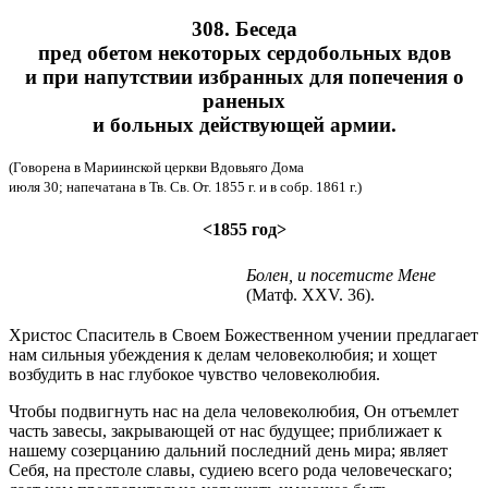
308. Беседа
пред обетом некоторых сердобольных вдов
и при напутствии избранных для попечения о
раненых
и больных действующей армии.
(Говорена в Мариинской церкви Вдовьяго Дома
июля 30; напечатана в Тв. Св. От. 1855 г. и в собр. 1861 г.)
<1855 год>
Болен, и посетисте Мене
(Матф. XXV. 36).
Христос Спаситель в Своем Божественном учении предлагает
нам сильныя убеждения к делам человеколюбия; и хощет
возбудить в нас глубокое чувство человеколюбия.
Чтобы подвигнуть нас на дела человеколюбия, Он отъемлет
часть завесы, закрывающей от нас будущее; приближает к
нашему созерцанию дальний последний день мира; являет
Себя, на престоле славы, судиею всего рода человеческаго;