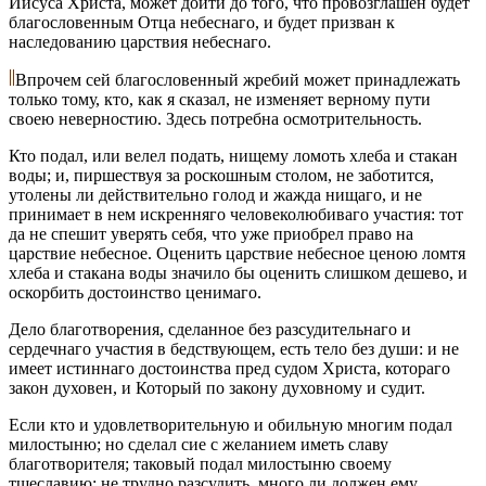
Иисуса Христа, может дойти до того, что провозглашен будет
благословенным Отца небеснаго, и будет призван к
наследованию царствия небеснаго.
Впрочем сей благословенный жребий может принадлежать
только тому, кто, как я сказал, не изменяет верному пути
своею неверностию. Здесь потребна осмотрительность.
Кто подал, или велел подать, нищему ломоть хлеба и стакан
воды; и, пиршествуя за роскошным столом, не заботится,
утолены ли действительно голод и жажда нищаго, и не
принимает в нем искренняго человеколюбиваго участия: тот
да не спешит уверять себя, что уже приобрел право на
царствие небесное. Оценить царствие небесное ценою ломтя
хлеба и стакана воды значило бы оценить слишком дешево, и
оскорбить достоинство ценимаго.
Дело благотворения, сделанное без разсудительнаго и
сердечнаго участия в бедствующем, есть тело без души: и не
имеет истиннаго достоинства пред судом Христа, котораго
закон духовен, и Который по закону духовному и судит.
Если кто и удовлетворительную и обильную многим подал
милостыню; но сделал сие с желанием иметь славу
благотворителя; таковый подал милостыню своему
тщеславию: не трудно разсудить, много ли должен ему