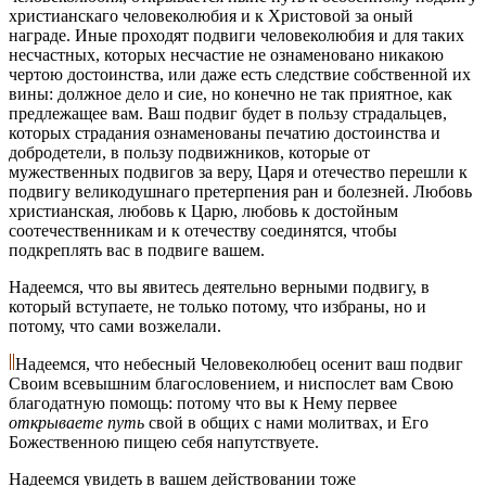
христианскаго человеколюбия и к Христовой за оный
награде. Иные проходят подвиги человеколюбия и для таких
несчастных, которых несчастие не ознаменовано никакою
чертою достоинства, или даже есть следствие собственной их
вины: должное дело и сие, но конечно не так приятное, как
предлежащее вам. Ваш подвиг будет в пользу страдальцев,
которых страдания ознаменованы печатию достоинства и
добродетели, в пользу подвижников, которые от
мужественных подвигов за веру, Царя и отечество перешли к
подвигу великодушнаго претерпения ран и болезней. Любовь
христианская, любовь к Царю, любовь к достойным
соотечественникам и к отечеству соединятся, чтобы
подкреплять вас в подвиге вашем.
Надеемся, что вы явитесь деятельно верными подвигу, в
который вступаете, не только потому, что избраны, но и
потому, что сами возжелали.
Надеемся, что небесный Человеколюбец осенит ваш подвиг
Своим всевышним благословением, и ниспослет вам Свою
благодатную помощь: потому что вы к Нему первее
открываете путь
свой в общих с нами молитвах, и Его
Божественною пищею себя напутствуете.
Надеемся увидеть в вашем действовании тоже