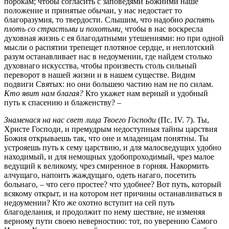
порокам; чтобы согласить с заповедями Божиими наше
положение и принятые обычаи, у нас недостает то
благоразумия, то твердости. Слышим, что надобно
распять
плоть со страстьми и похотьми,
чтобы в нас воскресла
духовная жизнь с ея благодатными утешениями: но при одной
мысли о распятии трепещет плотяное сердце, и неплотский
разум останавливает нас в недоумении, где найдем столько
духовнаго искусства, чтобы произвесть столь сильный
переворот в нашей жизни и в нашем существе. Видим
подвиги Святых: но они большею частию нам не по силам.
Кто явит нам благая?
Кто укажет нам верный и удобный
путь к спасению и блаженству? –
Знаменася на нас свет лица Твоего Господи
(Пс. IV. 7). Ты,
Христе Господи, и премудрым недоступныя тайны царствия
Божия открываешь так, что оне и младенцам понятны. Ты
устрояешь путь к сему царствию, и для малосведущих удобно
находимый, и для немощных удобопроходимый, чрез малое
ведущий к великому, чрез смиренное в горняя. Накормить
алчущаго, напоить жаждущаго, одеть нагаго, посетить
больнаго, – что сего простее? что удобнее? Вот путь, который
всякому открыт, и на котором нет причины останавливаться в
недоумении? Кто же охотно вступит на сей путь
благоделания, и продолжит по нему шествие, не изменяя
верному пути своею неверностию: тот, по уверению Самого