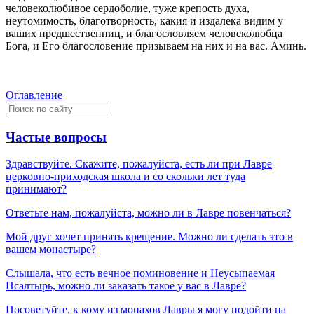
человеколюбивое сердоболие, туже крепость духа,
неутомимость, благотворность, какия и издалека видим у
ваших предшественниц, и благословляем человеколюбца
Бога, и Его благословение призываем на них и на вас. Аминь.
Оглавление
Частые вопросы
Здравствуйте. Скажите, пожалуйста, есть ли при Лавре
церковно-приходская школа и со скольки лет туда
принимают?
Ответьте нам, пожалуйста, можно ли в Лавре повенчаться?
Мой друг хочет принять крещение. Можно ли сделать это в
вашем монастыре?
Слышала, что есть вечное поминовение и Неусыпаемая
Псалтырь, можно ли заказать такое у вас в Лавре?
Посоветуйте, к кому из монахов Лавры я могу подойти на