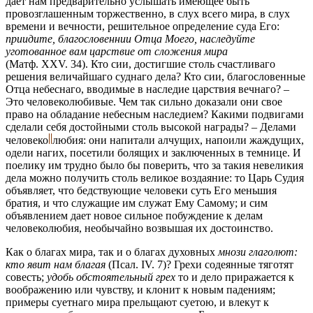
дает нам предварительно услышать имеющее быть
провозглашенным торжественно, в слух всего мира, в слух
времени и вечности, решительное определение суда Его:
приидите, благословеннии Отца Моего, наследуйте
уготованное вам царствие от сложения мира
(Матф. XXV. 34). Кто сии, достигшие столь счастливаго
решения величайшаго суднаго дела? Кто сии, благословенные
Отца небеснаго, вводимые в наследие царствия вечнаго? –
Это человеколюбивые. Чем так сильно доказали они свое
право на обладание небесным наследием? Какими подвигами
сделали себя достойными столь высокой награды? – Делами
человеко
любия:
они напитали алчущих, напоили жаждущих,
одели нагих, посетили болящих и заключенных в темнице. И
поелику им трудно было бы поверить, что за такия невеликия
дела можно получить столь великое воздаяние: то Царь Судия
объявляет, что бедствующие человеки суть Его меньшия
братия, и что служащие им служат Ему Самому; и сим
объявлением дает новое сильное побуждение к делам
человеколюбия, необычайно возвышая их достоинство.
Как о благах мира, так и о благах духовных
мнози глаголют:
кто явит нам благая
(Псал. IV. 7)? Грехи содеянные тяготят
совесть;
удобь обстоятельный грех
то и дело приражается к
воображению или чувству, и клонит к новым падениям;
примеры суетнаго мира прельщают суетою, и влекут к