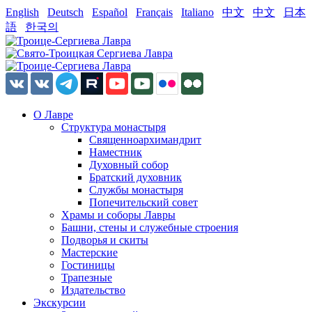
English
Deutsch
Español
Français
Italiano
中文
中文
日本
語
한국의
О Лавре
Структура монастыря
Священноархимандрит
Наместник
Духовный собор
Братский духовник
Службы монастыря
Попечительский совет
Храмы и соборы Лавры
Башни, стены и служебные строения
Подворья и скиты
Мастерские
Гостиницы
Трапезные
Издательство
Экскурсии