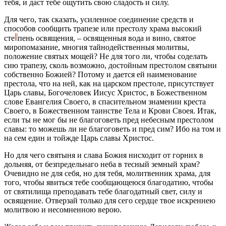
тебя, и даст тебе ощутить свою сладость и силу.
Для чего, так сказать, усиленное соединение средств и
способов сообщить трапезе или престолу храма высокий
сте
пень
освящения, – освященныя вода и вино, святое
миропомазание, многия тайнодейственныя молитвы,
положение святых мощей? Не для того ли, чтобы соделать
сию трапезу, сколь возможно, достойным престолом святыни
собственно Божией? Потому и дается ей наименование
престола, что на ней, как на царском престоле, присутствует
Царь славы, Богочеловек Иисус Христос, в Божественном
слове Евангелия Своего, в спасительном знамении креста
Своего, в Божественном таинстве Тела и Крови Своея. Итак,
если ты не мог бы не благоговеть пред небесным престолом
славы: то можешь ли не благоговеть и пред сим? Ибо на том и
на сем един и тойжде Царь славы Христос.
Но для чего святыня и слава Божия нисходит от горних в
дольняя, от безпредельнаго неба в тесный земный храм?
Очевидно не для себя, но для тебя, молитвенник храма, для
того, чтобы явиться тебе сообщающеюся благодатию, чтобы
от святилища преподавать тебе благодатный свет, силу и
освящение. Отверзай только для сего сердце твое искреннею
молитвою и несомненною верою.