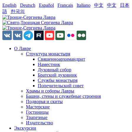
English
Deutsch
Español
Français
Italiano
中文
中文
日本
語
한국의
О Лавре
Структура монастыря
Священноархимандрит
Наместник
Духовный собор
Братский духовник
Службы монастыря
Попечительский совет
Храмы и соборы Лавры
Башни, стены и служебные строения
Подворья и скиты
Мастерские
Гостиницы
Трапезные
Издательство
Экскурсии