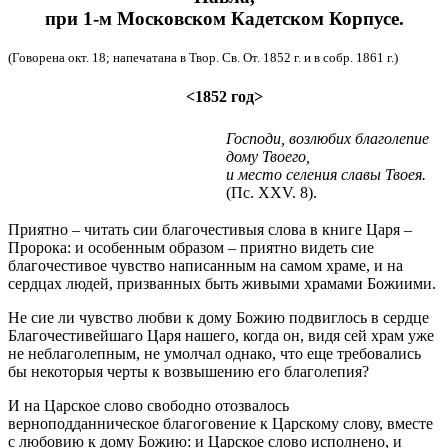
при 1-м Московском Кадетском Корпусе.
(Говорена окт. 18; напечатана в Твор. Св. От. 1852 г. и в собр. 1861 г.)
<1852 год>
Господи, возлюбих благолепие
дому Твоего,
и место селения славы Твоея.
(Пс. XXV. 8).
Приятно – читать сии благочестивыя слова в книге Царя –
Пророка: и особенным образом – приятно видеть сие
благочестивое чувство написанным на самом храме, и на
сердцах людей, призванных быть живыми храмами Божиими.
Не сие ли чувство любви к дому Божию подвиглось в сердце
Благочестивейшаго Царя нашего, когда он, видя сей храм уже
не неблаголепным, не умолчал однако, что еще требовались
бы некоторыя черты к возвышению его благолепия?
И на Царское слово свободно отозвалось
верноподданническое благоговение к Царскому слову, вместе
с любовию к дому Божию: и Царское слово исполнено, и