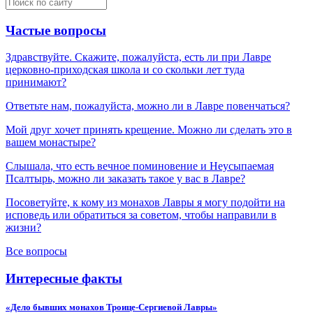
Частые вопросы
Здравствуйте. Скажите, пожалуйста, есть ли при Лавре
церковно-приходская школа и со скольки лет туда
принимают?
Ответьте нам, пожалуйста, можно ли в Лавре повенчаться?
Мой друг хочет принять крещение. Можно ли сделать это в
вашем монастыре?
Слышала, что есть вечное поминовение и Неусыпаемая
Псалтырь, можно ли заказать такое у вас в Лавре?
Посоветуйте, к кому из монахов Лавры я могу подойти на
исповедь или обратиться за советом, чтобы направили в
жизни?
Все вопросы
Интересные факты
«Дело бывших монахов Троице-Сергиевой Лавры»