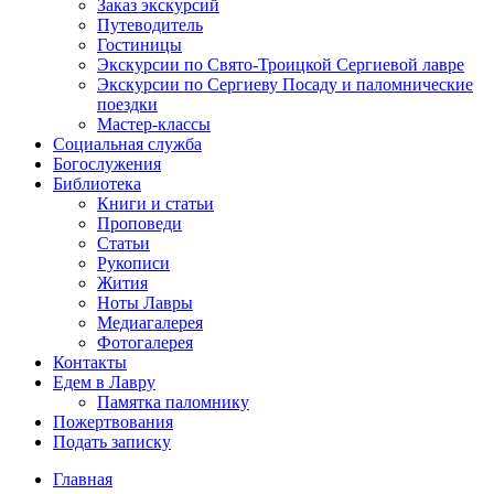
Заказ экскурсий
Путеводитель
Гостиницы
Экскурсии по Свято-Троицкой Сергиевой лавре
Экскурсии по Сергиеву Посаду и паломнические
поездки
Мастер-классы
Социальная служба
Богослужения
Библиотека
Книги и статьи
Проповеди
Статьи
Рукописи
Жития
Ноты Лавры
Медиагалерея
Фотогалерея
Контакты
Едем в Лавру
Памятка паломнику
Пожертвования
Подать записку
Главная