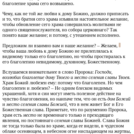
благолепие храма сего возвышено.
Чему, как не той же любви к дому Божию, должно приписать
и то, что братия сего храма изъявили настоятельное желание,
чтобы обновление сего храма совершилось молитвами не
одного священнослужителя, но собора церковнаго? Так
понято ваше желание; и потому, с утешением исполнено.
Предложим ли взаимно вам и наше желание? – Желаем,
чтобы ваша любовь к дому Божию не прилеплялась к
видимому только его благолепию, но чтобы простиралась к
его благолепию невидимому, духовному, Божественному.
Вслушаемся внимательнее в слово Пророка:
Господи,
возлюбих благолепие дому Твоего и место селения славы Твоея.
Храм Божий любезен ему: потому что благолепен. Но чем
благолепен и любезен? – Не одним блеском видимых
украшений, хотя и сии могут иметь полезное действие на
чувство благоговения, но наипаче тем, что он есть
дом Божий
и
место селения славы Божией,
что в нем живет Бог и Его
Божественная слава. Приметьте, что по разумению Пророка,
храм есть
место
не временнаго только и преходящаго
явления, но постояннаго
селения
славы Божией. Слава Божия
не тогда только была во храме, когда ее видели, в чудесном
облаке осеняющем, в небесном огне ниспадающем на жертвы,