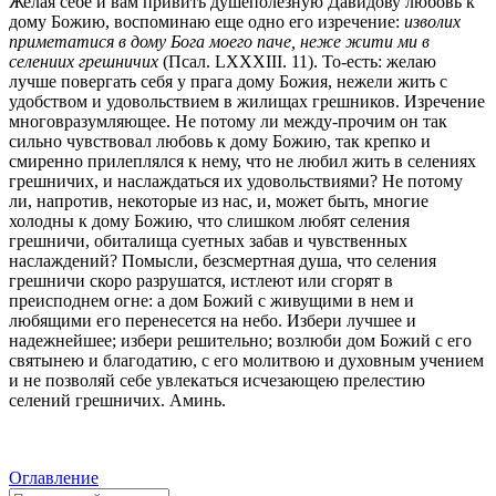
Желая себе и вам привить душеполезную Давидову любовь к
дому Божию, воспоминаю еще одно его изречение:
изволих
приметатися в дому Бога моего паче, неже жити ми в
селениих грешничих
(Псал. LXXXIII. 11). То-есть: желаю
лучше повергать себя у прага дому Божия, нежели жить с
удобством и удовольствием в жилищах грешников. Изречение
многовразумляющее. Не потому ли между-прочим он так
сильно чувствовал любовь к дому Божию, так крепко и
смиренно прилеплялся к нему, что не любил жить в селениях
грешничих, и наслаждаться их удовольствиями? Не потому
ли, напротив, некоторые из нас, и, может быть, многие
холодны к дому Божию, что слишком любят селения
грешничи, обиталища суетных забав и чувственных
наслаждений? Помысли, безсмертная душа, что селения
грешничи скоро разрушатся, истлеют или сгорят в
преисподнем огне: а дом Божий с живущими в нем и
любящими его перенесется на небо. Избери лучшее и
надежнейшее; избери решительно; возлюби дом Божий с его
святынею и благодатию, с его молитвою и духовным учением
и не позволяй себе увлекаться исчезающею прелестию
селений грешничих. Аминь.
Оглавление