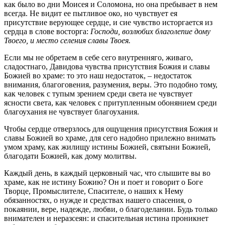
как было во дни Моисея и Соломона, но она пребывает в нем
всегда. Не видит ее пытливое око, но чувствует ея
присутствие верующее сердце, и сие чувство исторгается из
сердца в слове восторга:
Господи, возлюбих благолепие дому
Твоего, и место селения славы Твоея.
Если мы не обретаем в себе сего внутренняго, живаго,
сладостнаго, Давидова чувства присутствия Божия и славы
Божией во храме: то это наш недостаток, – недостаток
внимания, благоговения, разумения, веры. Это подобно тому,
как человек с тупым зрением среди света не чувствует
ясности света, как человек с притупленным обонянием среди
благоухания не чувствует благоухания.
Чтобы сердце отверзлось для ощущения присутствия Божия и
славы Божией во храме, для сего надобно прилежно внимать
умом храму, как жилищу истины Божией, святыни Божией,
благодати Божией, как дому молитвы.
Каждый день, в каждый церковный час, чтo слышите вы во
храме, как не истину Божию? Он и поет и говорит о Боге
Творце, Промыслителе, Спасителе, о наших к Нему
обязанностях, о нужде и средствах нашего спасения, о
покаянии, вере, надежде, любви, о благоделании. Будь только
внимателен и неразсеян: и спасительная истина проникнет