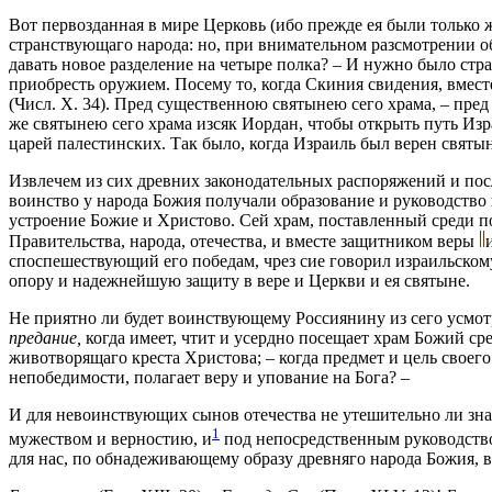
Вот первозданная в мире Церковь (ибо прежде ея были только 
странствующаго народа: но, при внимательном разсмотрении обс
давать новое разделение на четыре полка? – И нужно было стр
приобресть оружием. Посему то, когда Скиния свидения, вмес
(Числ. Х. 34). Пред существенною святынею сего храма, – пред
же святынею сего храма изсяк Иордан, чтобы открыть путь Из
царей палестинских. Так было, когда Израиль был верен святы
Извлечем из сих древних законодательных распоряжений и пос
воинство у народа Божия получали образование и руководств
устроение Божие и Христово. Сей храм, поставленный среди п
Правительства, народа, отечества, и вместе защитником веры
споспешествующий его победам, чрез сие говорил израильскому
опору и надежнейшую защиту в вере и Церкви и ея святыне.
Не приятно ли будет воинствующему Россиянину из сего усмот
предание,
когда имеет, чтит и усердно посещает храм Божий с
животворящаго креста Христова; – когда предмет и цель своего
непобедимости, полагает веру и упование на Бога? –
И для невоинствующих сынов отечества не утешительно ли знат
1
мужеством и верностию, и
под непосредственным руководст
для нас, по обнадеживающему образу древняго народа Божия, в