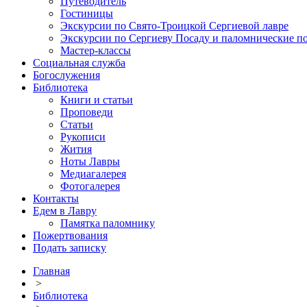
Путеводитель
Гостиницы
Экскурсии по Свято-Троицкой Сергиевой лавре
Экскурсии по Сергиеву Посаду и паломнические п
Мастер-классы
Социальная служба
Богослужения
Библиотека
Книги и статьи
Проповеди
Статьи
Рукописи
Жития
Ноты Лавры
Медиагалерея
Фотогалерея
Контакты
Едем в Лавру
Памятка паломнику
Пожертвования
Подать записку
Главная
>
Библиотека