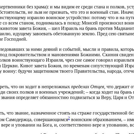
жертвенники без храма): и мы видим ее среди стана и полков, 
тоятельств, не льзя не признать, что это и военный стан. Иначе
анствующему израилю воинское устройство: потому что и на пут
те со всем станом, поднималась в поход: Моисей произносил во
 кивотом завета Божия, – шел Израиль на брань против Мадианит
раилю, идущему завоевать обетованную землю. Пред сею святын
не Господней.
ледовавших за ними деяний и событий, мысли и правила, которы
о под покровительством и мановениями Божиими. Скиния свиден
олков воинствующаго Израиля, чрез сие самое говорил израильт
и Церкви. Кивот завета Божия, по временам сопутствующий Изр
 воину: будучи защитником твоего Правительства, народа, отече
реть, что он ходит в непреложных
пределах Отцев,
что держит о
реди своих полков и военных учреждений; – когда ходит на бра
 звания определяет обязанностию подвизаться за Веру, Царя и Оте
ь, что звание, назначенное стоять на страже государственной б
2
вом Самодержца, совершающимся
воинским образованием, – име
 вере и уповании на Бога, и, соответственно вере и упованию,