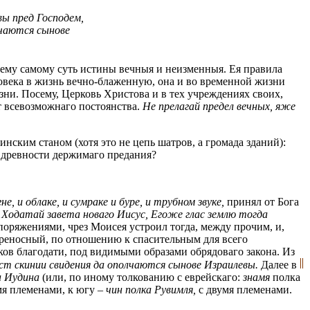
ы пред Господем,
лчаются сынове
ему самому суть истины вечныя и неизменныя. Ея правила
ловека в жизнь вечно-блаженную, она и во временной жизни
ни. Посему, Церковь Христова и в тех учреждениях своих,
т всевозможнаго постоянства.
Не прелагай предел вечных, яже
нским станом (хотя это не цепь шатров, а громада зданий):
 древности держимаго предания?
не, и облаке, и сумраке и буре, и трубном звуке,
принял от Бога
л
Ходатай завета новаго Иисус, Егоже глас землю тогда
поряжениями, чрез Моисея устроил тогда, между прочим, и,
ереносный, по отношению к спасительным для всего
ов благодати, под видимыми образами обрядоваго закона. Из
ст скинии свидения да ополчаются сынове Израилевы.
Далее в
а Иудина
(или, по иному толкованию с еврейскаго:
знамя
полка
мя племенами, к югу –
чин полка Рувимля,
с двумя племенами.