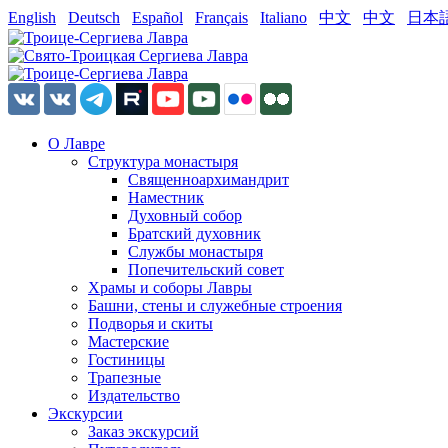
English
Deutsch
Español
Français
Italiano
中文
中文
日本
О Лавре
Структура монастыря
Священноархимандрит
Наместник
Духовный собор
Братский духовник
Службы монастыря
Попечительский совет
Храмы и соборы Лавры
Башни, стены и служебные строения
Подворья и скиты
Мастерские
Гостиницы
Трапезные
Издательство
Экскурсии
Заказ экскурсий