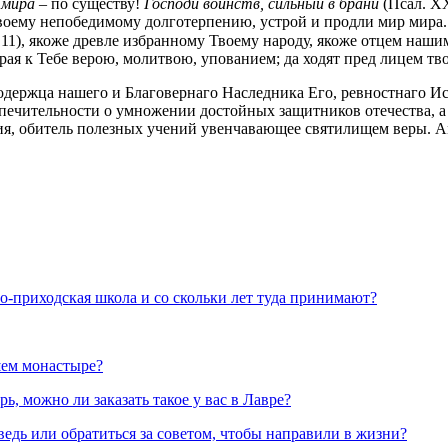
 мира –
по существу!
Господи воинств, сильный в брани
(Псал. X
 Твоему непобедимому долготерпению, устрой и продли мир мира. 
 11), якоже древле избранному Твоему народу, якоже отцем наш
рая к Тебе верою, молитвою, упованием; да ходят пред лицем тво
одержца нашего и Благовернаго Наследника Его, ревностнаго И
опечительности о умножении достойных защитников отечества, а 
ия, обитель полезных учений увенчавающее святилищем веры. А
но-приходская школа и со скольки лет туда принимают?
шем монастыре?
, можно ли заказать такое у вас в Лавре?
ведь или обратиться за советом, чтобы направили в жизни?