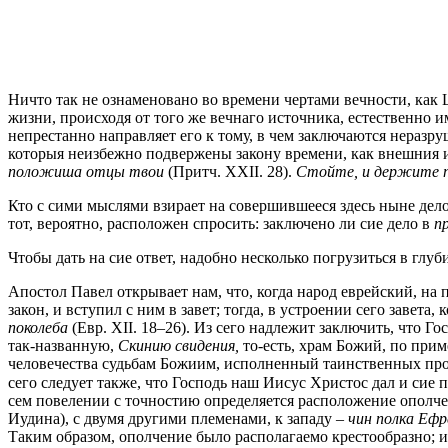
Ничто так не ознаменовано во времени чертами вечности, как 
жизни, происходя от того же вечнаго источника, естественно
непрестанно направляет его к тому, в чем заключаются неразр
которыя неизбежно подвержены закону времени, как внешния и
положиша отцы твои
(Притч. XXII. 28).
Стойте, и держите п
Кто с сими мыслями взирает на совершившееся здесь ныне дело,
тот, вероятно, расположен спросить: заключено ли сие дело в
п
Чтобы дать на сие ответ, надобно несколько погрузиться в г
Апостол Павел открывает нам, что, когда народ еврейский, на
закон, и вступил с ним в завет; тогда, в устроении сего завет
поколеба
(Евр. XII. 18–26). Из сего надлежит заключить, что 
так-названную,
Скинию свидения,
то-есть, храм Божий, по пр
человечества судьбам Божиим, исполненный таинственных про
сего следует также, что Господь наш Иисус Христос дал и сие 
сем повелении с точностию определяется расположение ополч
Иудина), с двумя другими племенами, к западу –
чин полка Ефр
Таким образом, ополчение было располагаемо крестообразно; и