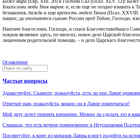
Боже мира
(Евр. XIII. 20) и
Господи Сил
(Псал. XLV. 12)!
Боже
Благослови люди Твоя миром
: и, если еще не поздно взывать к
беззакония,
даждь
и еще
крепость людем Твоим
(Псал. XXVIII.
наших; да
ополчаются сынове
России
пред Тобою,
Господи, взи
Наипаче благослови, Господи, и спаси Благочестивейшаго Сам
покров являемое здесь, по многих, новое дело Царской благоп
лишенным родительской помощи, – и дело Царскаго благочест
Оглавление
Частые вопросы
Здравствуйте. Скажите, пожалуйста, есть ли при Лавре церков
Ответьте нам, пожалуйста, можно ли в Лавре повенчаться?
Мой друг хочет принять крещение. Можно ли сделать это в ва
Слышала, что есть вечное поминовение и Неусыпаемая Псалтырь
Посоветуйте, к кому из монахов Лавры я могу подойти на испо