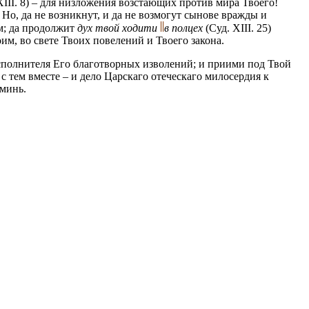
XIII. 8) – для низложения возстающих против мира Твоего!
Но, да не возникнут, и да не возмогут сынове вражды и
им; да продолжит
дух твой ходити
в полцех
(Суд. XIII. 25)
им, во свете Твоих повелений и Твоего закона.
сполнителя Его благотворных изволений; и приими под Твой
с тем вместе – и дело Царскаго отеческаго милосердия к
минь.