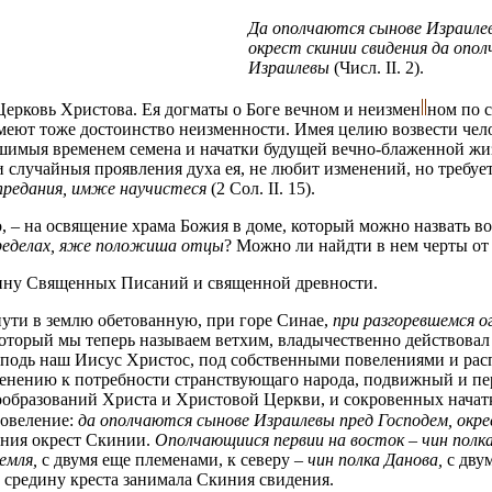
Да ополчаются сынове Израилев
окрест скинии свидения да опо
Израилевы
(Числ. II. 2).
Церковь Христова. Ея догматы о Боге вечном и
неизмен
ном
по с
 имеют тоже достоинство неизменности. Имея целию возвести че
ушимыя временем семена и начатки будущей вечно-блаженной жиз
 случайныя проявления духа ея, не любит изменений, но требуе
редания, имже научистеся
(2 Сол. II. 15).
 – на освящение храма Божия в доме, который можно назвать вои
ределах, яже положиша отцы
?
Можно ли найдти в нем черты от
лубину Священных Писаний и священной древности.
 пути в землю обетованную, при горе Синае,
при разгоревшемся ог
а, который мы теперь называем ветхим, владычественно действова
Господь наш Иисус Христос, под собственными повелениями и рас
именению к потребности странствующаго народа, подвижный и п
образований Христа и Христовой Церкви, и сокровенных начатк
повеление:
да ополчаются сынове Израилевы пред Господем, окре
ения окрест Скинии.
Ополчающиися первии на восток – чин полк
емля,
с двумя еще племенами, к северу –
чин полка Данова,
с дву
 средину креста занимала Скиния свидения.