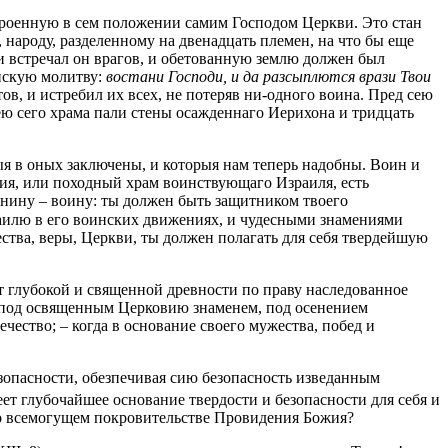
устроенную в сем положении самим Господом Церкви. Это стан
, народу, разделенному на двенадцать племен, на что бы еще
и встречал он врагов, и обетованную землю должен был
инскую молитву:
востани Господи, и да разсыплются врази Твои
ов, и истребил их всех, не потеряв ни-одного воина. Пред сею
ею сего храма пали стены осажденнаго Иерихона и тридцать
я в оных заключены, и которыя нам теперь надобны. Воин и
ия, или походный храм воинствующаго Израиля, есть
янину – воину: ты должен быть защитником твоего
аилю в его воинских движениях, и чудесными знамениями
ства, веры, Церкви, ты должен полагать для себя твердейшую
т глубокой и священной древности по праву наследованное
нь под освященным Церковию знаменем, под осенением
чество; – когда в основание своего мужества, побед и
езопасности, обезпечивая сию безопасность изведанным
ет глубочайшее основание твердости и безопасности для себя и
 во всемогущем покровительстве Провидения Божия?