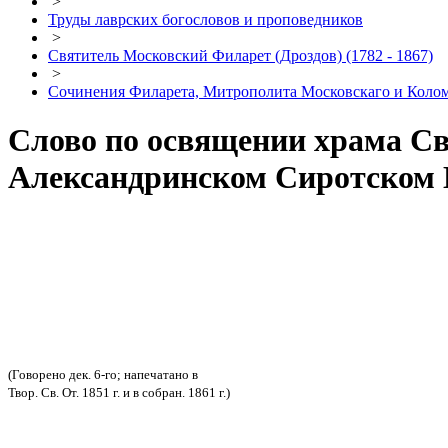
>
Труды лаврских богословов и проповедников
>
Святитель Московский Филарет (Дроздов) (1782 - 1867)
>
Сочинения Филарета, Митрополита Московскаго и Кол
Слово по освящении храма С
Александринском Сиротском 
(Говорено дек. 6-го; напечатано в
Твор. Св. От. 1851 г. и в собран. 1861 г.)