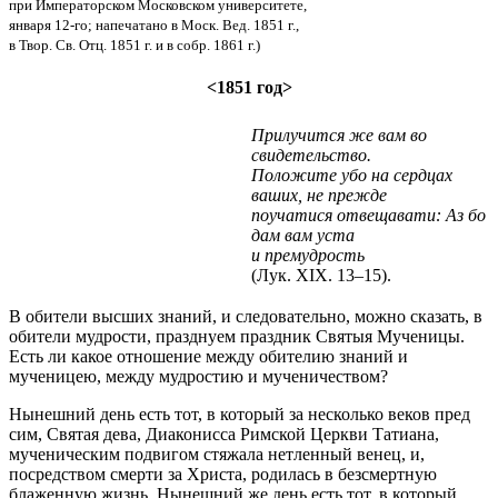
при Императорском Московском университете,
января 12-го; напечатано в Моск. Вед. 1851 г.,
в Твор. Св. Отц. 1851 г. и в собр. 1861 г.)
<1851 год>
Прилучится же вам во
свидетельство.
Положите убо на сердцах
ваших, не прежде
поучатися отвещавати: Аз бо
дам вам уста
и премудрость
(Лук. XIX. 13–15).
В обители высших знаний, и следовательно, можно сказать, в
обители мудрости, празднуем праздник Святыя Мученицы.
Есть ли какое отношение между обителию знаний и
мученицею, между мудростию и мученичеством?
Нынешний день есть тот, в который за несколько веков пред
сим, Святая дева, Диаконисса Римской Церкви Татиана,
мученическим подвигом стяжала нетленный венец, и,
посредством смерти за Христа, родилась в безсмертную
блаженную жизнь. Нынешний же день есть тот, в который,