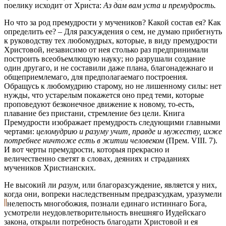
поелику исходит от Христа:
Аз дам вам уста и премудрость.
Но что за род премудрости у мучеников? Какой состав ея? Как
определить ее? – Для разсуждения о сем, не думаю прибегнуть
к руководству тех любомудрых, которые, в виду премудрости
Христовой, независимо от нея столько раз предпринимали
построить всеобъемлющую науку; но разрушали создание
один другаго, и не составили даже плана, благонадежнаго и
общеприемлемаго, для предполагаемаго построения.
Обращусь к любомудрию старому, но не лишенному силы: нет
нужды, что устарелым покажется оно пред теми, которые
проповедуют безконечное движение к новому, то-есть,
плавание без пристани, стремление без цели. Книга
Премудрости изображает премудрость следующими главными
чертами:
целомудрию и разуму учит, правде и мужеству, ихже
потребнее ничтоже есть в житии человеком
(Прем. VIII. 7).
И вот черты премудрости, которыя прекрасно и
величественно светят в словах, деяниях и страданиях
мучеников Христианских.
Не высокий ли
разум,
или благоразсуждение, является у них,
когда они, вопреки наследственным предразсудкам, уразумели
нелепость многобожия, познали единаго истиннаго Бога,
усмотрели неудовлетворительность внешняго Иудейскаго
закона, открыли потребность благодати Христовой и ея