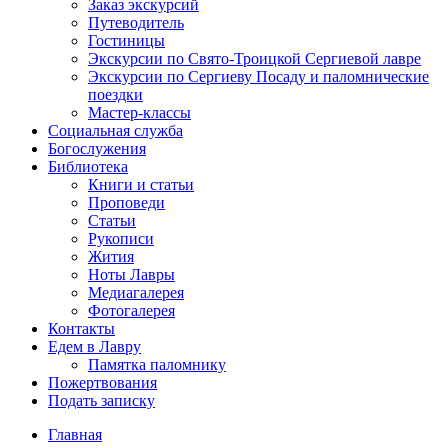
Заказ экскурсий
Путеводитель
Гостиницы
Экскурсии по Свято-Троицкой Сергиевой лавре
Экскурсии по Сергиеву Посаду и паломнические
поездки
Мастер-классы
Социальная служба
Богослужения
Библиотека
Книги и статьи
Проповеди
Статьи
Рукописи
Жития
Ноты Лавры
Медиагалерея
Фотогалерея
Контакты
Едем в Лавру
Памятка паломнику
Пожертвования
Подать записку
Главная