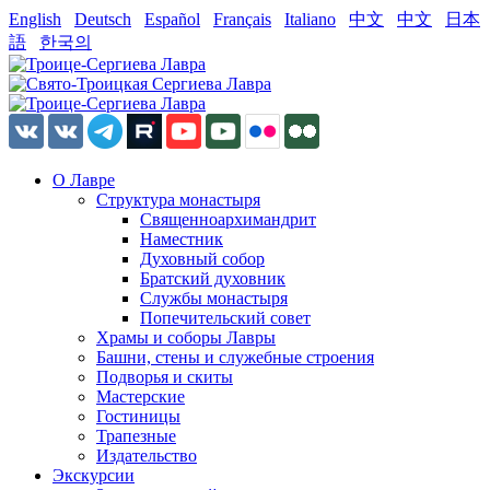
English
Deutsch
Español
Français
Italiano
中文
中文
日本
語
한국의
О Лавре
Структура монастыря
Священноархимандрит
Наместник
Духовный собор
Братский духовник
Службы монастыря
Попечительский совет
Храмы и соборы Лавры
Башни, стены и служебные строения
Подворья и скиты
Мастерские
Гостиницы
Трапезные
Издательство
Экскурсии