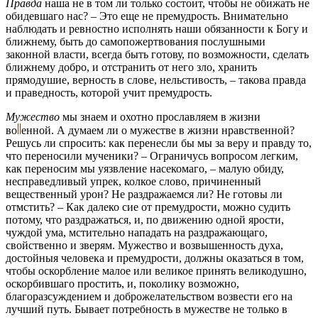
Правда
наша не в том ли только состоит, чтобы не обижать не
обидевшаго нас? – Это еще не премудрость. Внимательно
наблюдать и ревностно исполнять наши обязанности к Богу и
ближнему, быть до самопожертвования послушными
законной власти, всегда быть готову, по возможности, сделать
ближнему добро, и отстранить от него зло, хранить
прямодушие, верность в слове, нельстивость, – такова правда
и праведность, которой учит премудрость.
Мужество
мы знаем и охотно прославляем в жизни
во
енной.
А думаем ли о мужестве в жизни нравственной?
Решусь ли спросить: как перенесли бы мы за веру и правду то,
что переносили мученики? – Ограничусь вопросом легким,
как переносим мы уязвление насекомаго, – малую обиду,
несправедливый упрек, колкое слово, причиненный
вещественный урон? Не раздражаемся ли? Не готовы ли
отмстить? – Как далеко сие от премудрости, можно судить
потому, что раздражаться, и, по движению одной ярости,
чуждой ума, мстительно нападать на раздражающаго,
свойственно и зверям. Мужество и возвышенность духа,
достойныя человека и премудрости, должны оказаться в том,
чтобы оскорбление малое или великое принять великодушно,
оскорбившаго простить, и, поколику возможно,
благоразсуждением и доброжелательством возвести его на
лучший путь. Бывает потребность в мужестве не только в