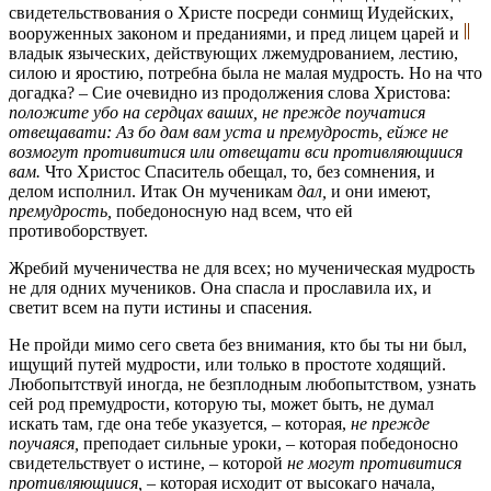
свидетельствования о Христе посреди сонмищ Иудейских,
вооруженных законом и преданиями, и пред лицем царей и
владык языческих, действующих лжемудрованием, лестию,
силою и яростию, потребна была не малая мудрость. Но на что
догадка? – Сие очевидно из продолжения слова Христова:
положите убо на сердцах ваших, не прежде поучатися
отвещавати: Аз бо дам вам уста и премудрость, ейже не
возмогут противитися или отвещати вси противляющиися
вам.
Что Христос Спаситель обещал, то, без сомнения, и
делом исполнил. Итак Он мученикам
дал,
и они имеют,
премудрость,
победоносную над всем, что ей
противоборствует.
Жребий мученичества не для всех; но мученическая мудрость
не для одних мучеников. Она спасла и прославила их, и
светит всем на пути истины и спасения.
Не пройди мимо сего света без внимания, кто бы ты ни был,
ищущий путей мудрости, или только в простоте ходящий.
Любопытствуй иногда, не безплодным любопытством, узнать
сей род премудрости, которую ты, может быть, не думал
искать там, где она тебе указуется, – которая,
не прежде
поучаяся,
преподает сильные уроки, – которая победоносно
свидетельствует о истине, – которой
не могут противитися
противляющиися, –
которая исходит от высокаго начала,