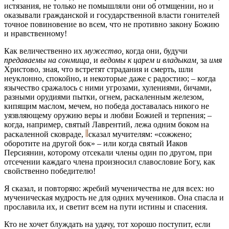
истязания, не только не помышляли они об отмщении, но и
оказывали гражданской и государственной власти гонителей
точное повиновение во всем, что не противно закону Божию
и нравственному!
Как величественно их
мужество,
когда они, будучи
предаваемы на сонмища,
и
ведомы к царем и владыкам,
за
имя
Христово, зная, что встретят страдания и смерть, шли
неуклонно, спокойно, и некоторые даже с радостию; – когда
язычество сражалось с ними угрозами, хулениями, бичами,
разными орудиями пытки, огнем, раскаленным железом,
кипящим маслом, мечем, но победа доставалась никого не
уязвляющему оружию веры и любви Божией и терпения; –
когда, например, святый Лаврентий, лежа одним боком на
раскаленной сковраде,
сказал мучителям: «сожжено;
оборотите на другой бок» – или когда святый Иаков
Персиянин, которому отсекали члены один по другом, при
отсечении каждаго члена произносил славословие Богу, как
свойственно победителю!
Я сказал, и повторяю: жребий мученичества не для всех: но
мученическая мудрость не для одних мучеников. Она спасла и
прославила их, и светит всем на пути истины и спасения.
Кто не хочет блуждать на удачу, тот хорошо поступит, если