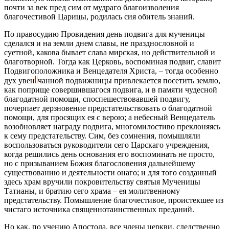
почти за век пред сим от мудраго благоизволения
благочестивой Царицы, родилась сия обитель знаний.
По правосудию Провидения день подвига для мученицы
сделался и на земли днем славы, не празднословной и
суетной, какова бывает слава мирская, но действительной и
благотворной. Тогда как Церковь, воспоминая подвиг, славит
Подвигоположника и Венцедателя Христа, – тогда особенно
дух
увен
чанной
подвижницы привлекается посетить землю,
как поприще совершившагося подвига, и в памяти чудесной
благодатной помощи, споспешествовавшей подвигу,
почерпает дерзновение предстательствовать о благодатной
помощи, для просящих ея с верою; а небесный Венцедатель
возобновляет награду подвига, многомилостиво преклоняясь
к сему предстательству. Сим, без сомнения, помышляли
воспользоваться руководители сего Царскаго учреждения,
когда решились день основания его воспоминать не просто,
но с призыванием Божия благословения дальнейшему
существованию и деятельности онаго; и для того созданный
здесь храм вручили покровительству святыя Мученицы
Татианы, и братию сего храма – ея молитвенному
предстательству. Помышление благочестивое, проистекшее из
чистаго источника священнотаинственных преданий.
Но как, по учению Апостола, все члены церкви, следственно