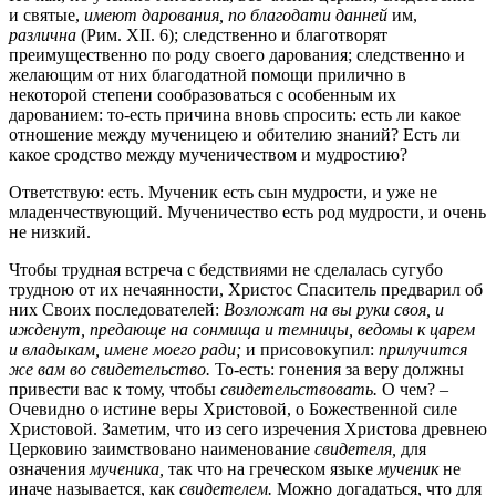
и святые,
имеют дарования, по благодати данней
им,
различна
(Рим. XII. 6); следственно и благотворят
преимущественно по роду своего дарования; следственно и
желающим от них благодатной помощи прилично в
некоторой степени сообразоваться с особенным их
дарованием: то-есть причина вновь спросить: есть ли какое
отношение между мученицею и обителию знаний? Есть ли
какое сродство между мученичеством и мудростию?
Ответствую: есть. Мученик есть сын мудрости, и уже не
младенчествующий. Мученичество есть род мудрости, и очень
не низкий.
Чтобы трудная встреча с бедствиями не сделалась сугубо
трудною от их нечаянности, Христос Спаситель предварил об
них Своих последователей:
Возложат на вы руки своя, и
ижденут, предающе на сонмища и темницы, ведомы к царем
и владыкам, имене моего ради;
и присовокупил:
прилучится
же вам во свидетельство.
То-есть: гонения за веру должны
привести вас к тому, чтобы
свидетельствовать.
О чем? –
Очевидно о истине веры Христовой, о Божественной силе
Христовой. Заметим, что из сего изречения Христова древнею
Церковию заимствовано наименование
свидетеля,
для
означения
мученика,
так что на греческом языке
мученик
не
иначе называется, как
свидетелем.
Можно догадаться, что для