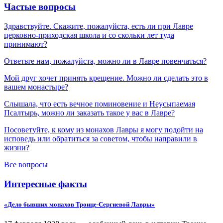
Частые вопросы
Здравствуйте. Скажите, пожалуйста, есть ли при Лавре
церковно-приходская школа и со скольки лет туда
принимают?
Ответьте нам, пожалуйста, можно ли в Лавре повенчаться?
Мой друг хочет принять крещение. Можно ли сделать это в
вашем монастыре?
Слышала, что есть вечное поминовение и Неусыпаемая
Псалтырь, можно ли заказать такое у вас в Лавре?
Посоветуйте, к кому из монахов Лавры я могу подойти на
исповедь или обратиться за советом, чтобы направили в
жизни?
Все вопросы
Интересные факты
«Дело бывших монахов Троице-Сергиевой Лавры»