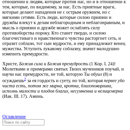
отношении к людям, которые против нас, но и в отношении к
тем, которые, по видимому, за нас. Есть приятные враги,
которые делают нападения не с острым оружием, но с
мягкими сетями. Есть люди, которые силою приязни и
дружбы влекут к делам неблагородным и неблагонравным, и
мысль о приязни и дружбе может ослаблять силу
противоборства пороку. Кто станет твердо, и силою
благочестиваго и нравственнаго чувства расторгнет сеть, и
отразит соблазн, тот сын мудрости, и ему принадлежит венец
мужества. Уступить лукавому соблазну, значит малодушно
изменить премудрости.
Христе,
Божия сила и Божия премудрость
(1 Кор. I. 24)!
Молитвами и примерами святых Твоих мучеников поучай, и
научи нас премудрости, не той, которую Ты
обуил
(8) и
2
осуждаешь
за ея гордость и суету, но той, которая
первее убо
чиста есть, потом же мирна, кротка, благопокорлива,
исполнь милости и плодов благих, несумненна и нелицемерна
(Иак. III. 17). Аминь.
Оглавление