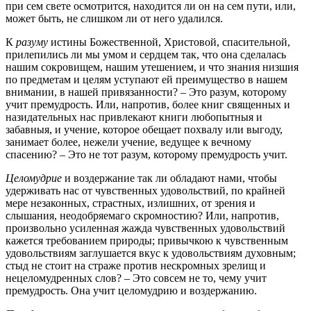
при сем свете осмотрится, находится ли он на сем пути, или,
может быть, не слишком ли от него удалился.
К
разуму
истины Божественной, Христовой, спасительной,
прилепились ли мы умом и сердцем так, что она сделалась
нашим сокровищем, нашим утешением, и что знания низшия
по предметам и целям уступают ей преимущество в нашем
внимании, в нашей привязанности? – Это разум, которому
учит премудрость. Или, напротив, более книг священных и
назидательных нас привлекают книги любопытныя и
забавныя, и учение, которое обещает похвалу или выгоду,
занимает более, нежели учение, ведущее к вечному
спасению? – Это не тот разум, которому премудрость учит.
Целомудрие
и воздержание так ли обладают нами, чтобы
удерживать нас от чувственных удовольствий, по крайней
мере незаконных, страстных, излишних, от зрения и
слышания, неодобряемаго скромностию? Или, напротив,
произвольно усиленная жажда чувственных удовольствий
кажется требованием природы; привычкою к чувственным
удовольствиям заглушается вкус к удовольствиям духовным;
стыд не стоит на страже против нескромных зрелищ и
нецеломудренных слов? – Это совсем не то, чему учит
премудрость. Она учит целомудрию и воздержанию.