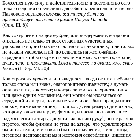
Божественную силу и действительность; и достоинство сего
новаго ведения определили для себя так решительно и твердо
Павловою оценкою:
вменяю вся тщету быти за
превосходящее разумение Христа Иисуса Господа
(Фил. III. 8)?
Как совершенно их
целомудрие,
или воздержание, когда они
отреклись не только от всех страстных чувственных
удовольствий, но большею частию и от невинных; и не только
не искали удовольствий, но решались на жесточайшия
страдания, чтобы сохранить чистыми мысль, совесть, сердце,
душу, тело, и
прославлять Бога в телесех и в душах, яже суть
Божия
(1 Кор. VI. 20)!
Как строга их
правда
или праведность, когда от них требовали
только слова или знака, благоприятнаго язычеству, а думать
оставляли их, как хотят; и когда словом: «я не христианин»,
или даже одним молчанием, они могли бы избавиться от
страданий и смерти, но они не хотели ослабить правды ниже
словом, ниже молчанием; – или когда, например, один из них,
которому вложили в руку фимиам, и насильно наднесли ее
1
над языческий алтарь, допустил жечь сию руку
, но не разжал
перстов, чтобы фимиам не упал на алтарь, что удовлетворило
бы истязателей, и избавило бы его от мучения; – или, когда,
перенося несправедливыя и жестокия оскорбления, лишения,