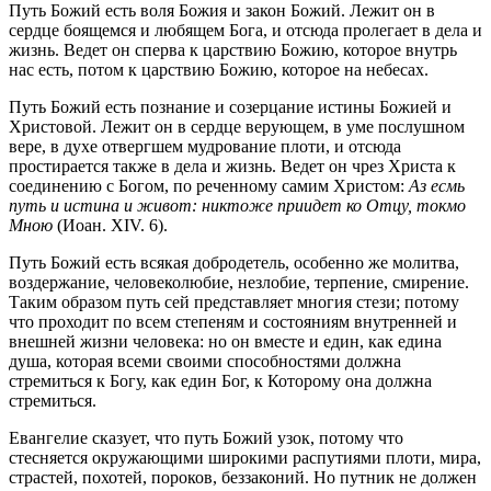
Путь Божий есть воля Божия и закон Божий. Лежит он в
сердце боящемся и любящем Бога, и отсюда пролегает в дела и
жизнь. Ведет он сперва к царствию Божию, которое внутрь
нас есть, потом к царствию Божию, которое на небесах.
Путь Божий есть познание и созерцание истины Божией и
Христовой. Лежит он в сердце верующем, в уме послушном
вере, в духе отвергшем мудрование плоти, и отсюда
простирается также в дела и жизнь. Ведет он чрез Христа к
соединению с Богом, по реченному самим Христом:
Аз есмь
путь и истина и живот: никтоже приидет ко Отцу, токмо
Мною
(Иоан. ХІV. 6).
Путь Божий есть всякая добродетель, особенно же молитва,
воздержание, человеколюбие, незлобие, терпение, смирение.
Таким образом путь сей представляет многия стези; потому
что проходит по всем степеням и состояниям внутренней и
внешней жизни человека: но он вместе и един, как едина
душа, которая всеми своими способностями должна
стремиться к Богу, как един Бог, к Которому она должна
стремиться.
Евангелие сказует, что путь Божий узок, потому что
стесняется окружающими широкими распутиями плоти, мира,
страстей, похотей, пороков, беззаконий. Но путник не должен