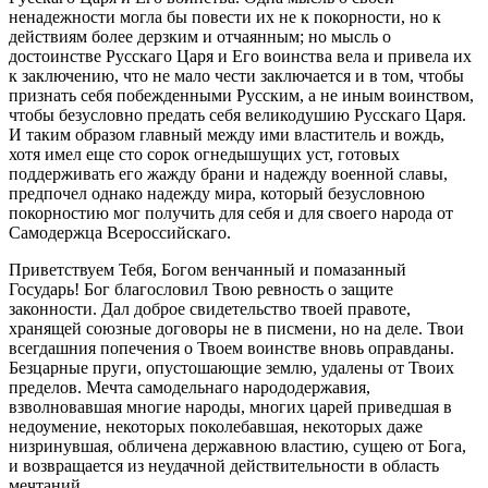
ненадежности могла бы повести их не к покорности, но к
действиям более дерзким и отчаянным; но мысль о
достоинстве Русскаго Царя и Его воинства вела и привела их
к заключению, что не мало чести заключается и в том, чтобы
признать себя побежденными Русским, а не иным воинством,
чтобы безусловно предать себя великодушию Русскаго Царя.
И таким образом главный между ими властитель и вождь,
хотя имел еще сто сорок огнедышущих уст, готовых
поддерживать его жажду брани и надежду военной славы,
предпочел однако надежду мира, который безусловною
покорностию мог получить для себя и для своего народа от
Самодержца Всероссийскаго.
Приветствуем Тебя, Богом венчанный и помазанный
Государь! Бог благословил Твою ревность о защите
законности. Дал доброе свидетельство твоей правоте,
хранящей союзные договоры не в писмени, но на деле. Твои
всегдашния попечения о Твоем воинстве вновь оправданы.
Безцарные пруги, опустошающие землю, удалены от Твоих
пределов. Мечта самодельнаго народодержавия,
взволновавшая многие народы, многих царей приведшая в
недоумение, некоторых поколебавшая, некоторых даже
низринувшая, обличена державною властию, сущею от Бога,
и возвращается из неудачной действительности в область
мечтаний.