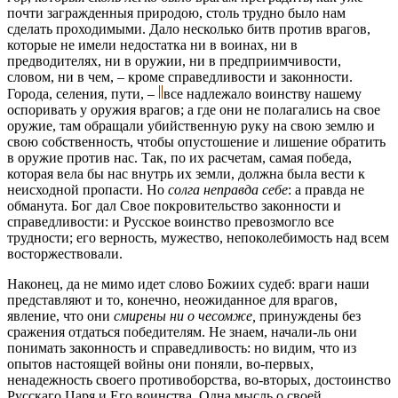
почти загражденныя природою, столь трудно было нам
сделать проходимыми. Дало несколько битв против врагов,
которые не имели недостатка ни в воинах, ни в
предводителях, ни в оружии, ни в предприимчивости,
словом, ни в чем, – кроме справедливости и законности.
Города, селения, пути, –
все надлежало воинству нашему
оспоривать у оружия врагов; а где они не полагались на свое
оружие, там обращали убийственную руку на свою землю и
свою собственность, чтобы опустошение и лишение обратить
в оружие против нас. Так, по их расчетам, самая победа,
которая вела бы нас внутрь их земли, должна была вести к
неисходной пропасти. Но
солга неправда себе
: а правда не
обманута. Бог дал Свое покровительство законности и
справедливости: и Русское воинство превозмогло все
трудности; его верность, мужество, непоколебимость над всем
восторжествовали.
Наконец, да не мимо идет слово Божиих судеб: враги наши
представляют и то, конечно, неожиданное для врагов,
явление, что они
смирены ни о чесомже,
принуждены без
сражения отдаться победителям. Не знаем, начали-ль они
понимать законность и справедливость: но видим, что из
опытов настоящей войны они поняли, во-первых,
ненадежность своего противоборства, во-вторых, достоинство
Русскаго Царя и Его воинства. Одна мысль о своей