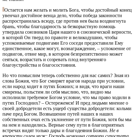
Остается нам желать и молить Бога, чтобы достойный конец
увенчал достойное венца дело, чтобы победа законности
распространилась всюду, где против нея была воздвигнута
брань, чтобы благодарность за безкорыстную помощь
утвердила союзников Царя нашего в союзнической верности,
в которой Он тверд по правоте и великодушию, чтобы
успокоиваемые подвигами Его соседи предоставили Ему
единственное, какое могут, вознаграждение, – успокоение от
подвигов, отвне мир, в котором безпрепятственно может
сеяться, возрастать и созревать плод внутренняго
благоустройства и благосостояния.
Но что помыслим теперь собственно для нас самих? Зная из
слова Божия, что Бог смиряет врагов народа при условии,
если народ ходит в путях Божиих; и видя, что враги наши
смирены, польстим ли себя мыслию, что, видно мы
исполнили требуемое Богом условие, что мы право ходили в
путях Господних? – Остережемся! И пред людьми мнение о
своей добродетели есть ущерб существа добродетели: кольми
паче пред Богом. Возвышение путей наших в наших
собственных очах есть уклонение от пути Божия, хотя бы мы
на нем и находились. Верные сему пути в благоприятных
встречах видят только дары и благодеяния Божии.
Не в
крепости силен муж: Господь немощна сотвори супостата