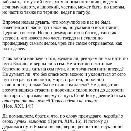
забывать, что узкий путь, хотя иногда по тернию, ведет к
вечному животу, а широкий, частию, может быть, по цветам,
но частию также по тернию, ведет в пагубу.
Впрочем нельзя думать, что кому-либо из нас не была
известна хотя часть пути Божия, по указанию воспитания,
Церкви, совести. Но он премудростию и благодатию так
устроен, что известную часть твердо и неуклонно
прошедшему самым делом, чрез сие самое открывается, как
идти далее.
Итак забота наипаче о том, желаем ли, ревнуем ли мы идти по
пути Божию, и верны ли в сем. Не хотят ли некоторые
безпечно отдыхать на сем пути, а не трудиться идти вперед?
Не думают ли, что без опасности можно и уклоняться от сего
пути на распутия плоти, мира, страстей, порочной
склонности, только бы не слишком далеко? Не доходят ли
возмутившияся страсти и порочныя склонности до дерзости
повторять
призывающему на путь Свой Богу древний отказ:
отступи от нас, путей Твоих ведети не хощем
(Иов. ХХІ. 14)?
Да помышляем, братия, что, по слову премудраго,
нерадяй о
своих путех погибнет
(Притч. ХІХ. 16). И потому да
держимся пути Божия твердо, верно, ревностно, неуклонно.