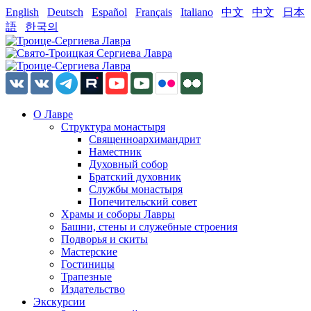
English
Deutsch
Español
Français
Italiano
中文
中文
日本
語
한국의
О Лавре
Структура монастыря
Священноархимандрит
Наместник
Духовный собор
Братский духовник
Службы монастыря
Попечительский совет
Храмы и соборы Лавры
Башни, стены и служебные строения
Подворья и скиты
Мастерские
Гостиницы
Трапезные
Издательство
Экскурсии