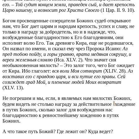
его. – Той судит концем земли, праведен сый, и дает крепость
Царю нашему, и возносит рог Христа Своего
(1 Цар. ІІ. 9. 10).
Богом просвещенные созерцатели Божиих судеб открывают
нам, что Бог дает царям и народам крепость, успех и славу, не
только в награду за добродетель, но и в надежде, что,
возбужденные благодарностию к Его благодеяниям, они
исполнят волю Его. Так древняго Кира, еще не родившагося,
Он назвал по имени, и сказал ему чрез Пророка Исаию:
Аз
пред тобою пойду, и горы уравню, врата медяная сокрушу, и
вереи железныя сломлю
(Иса. XLV. 2). Что значит сия
необыкновенная милость? – Это залог того, чего Бог ожидает
от Кира. Ибо глаголет:
вся воли Моя сотворит
(XLIV. 28).
Аз
возставих его с правдою царя, и вси путие его правы. Сей
созиждет град Мой, и пленение людей Моих возвратит
(XLV. 13).
Не погрешим и мы, если, в являемых нам милостях Божиих,
будем видеть не столько награду за действительное
хождение
в путях Божиих, сколько залог для возбуждения нас
благодарностию к ревностнейшему хождению в путях
Божиих.
А что такое путь Божий? Где лежит он? Куда ведет?