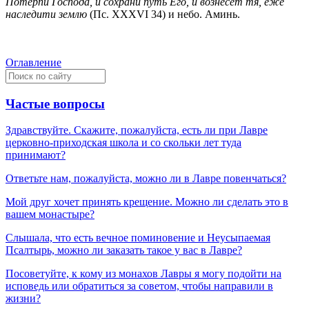
Потерпи Господа, и сохрани путь Его, и вознесет тя, еже
наследити землю
(Пс. XXXVI 34) и небо. Аминь.
Оглавление
Частые вопросы
Здравствуйте. Скажите, пожалуйста, есть ли при Лавре
церковно-приходская школа и со скольки лет туда
принимают?
Ответьте нам, пожалуйста, можно ли в Лавре повенчаться?
Мой друг хочет принять крещение. Можно ли сделать это в
вашем монастыре?
Слышала, что есть вечное поминовение и Неусыпаемая
Псалтырь, можно ли заказать такое у вас в Лавре?
Посоветуйте, к кому из монахов Лавры я могу подойти на
исповедь или обратиться за советом, чтобы направили в
жизни?