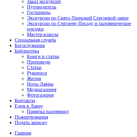
Заказ экскурсий
Путеводитель
Гостиницы
Экскурсии по Свято-Троицкой Сергиевой лавре
Экскурсии по Сергиеву Посаду и паломнические
поездки
Мастер-классы
Социальная служба
Богослужения
Библиотека
Книги и статьи
Проповеди
Статьи
Рукописи
Жития
Ноты Лавры
Медиагалерея
Фотогалерея
Контакты
Едем в Лавру
Памятка паломнику
Пожертвования
Подать записку
Главная