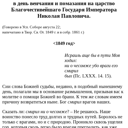
в день венчания и помазания на царство
Благочестивейшаго Государя Императора
Николая Павловича.
(Говорено в Усп. Соборе августа 22;
напечатано в Твор. Св. От. 1849 г. и в собр. 1861 г.)
<1849 год>
Исраиль аще бы в пути Моя
ходил:
ни о чесомже убо враги его
смирил
бых
(Пс. LXXX. 14. 15).
Сии слова Божией судьбы, недавно, в подобный нынешнему
день, полагали мы в основание размышления, призывая вас к
молитве о помощи Божией во брани. К тем же словам имеем
причину возвратиться ныне. Бог
смирил
врагов наших.
Сказать ли:
смирил ни о чесомже
?
–
Не решаюсь. Наше
воинство понесло труд долгих и трудных путей. Боролось не
только с врагами, но и с природою. Проникло сквозь ущелия
гор, которыя сколь легко было врагам преградить, как уже