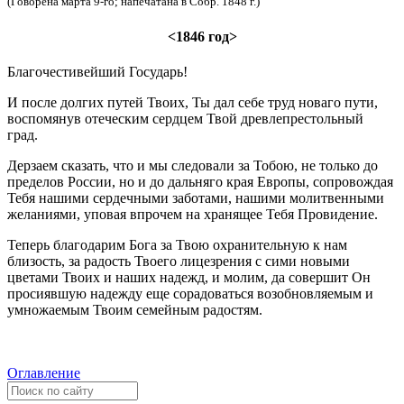
(Говорена марта 9-го; напечатана в Собр. 1848 г.)
<1846 год>
Благочестивейший Государь!
И после долгих путей Твоих, Ты дал себе труд новаго пути,
воспомянув отеческим сердцем Твой древлепрестольный
град.
Дерзаем сказать, что и мы следовали за Тобою, не только до
пределов России, но и до дальняго края Европы, сопровождая
Тебя нашими сердечными заботами, нашими молитвенными
желаниями, уповая впрочем на хранящее Тебя Провидение.
Теперь благодарим Бога за Твою охранительную к нам
близость, за радость Твоего лицезрения с сими новыми
цветами Твоих и наших надежд, и молим, да совершит Он
просиявшую надежду еще сорадоваться возобновляемым и
умножаемым Твоим семейным радостям.
Оглавление