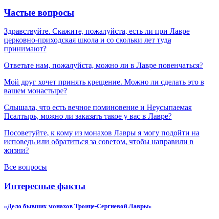
Частые вопросы
Здравствуйте. Скажите, пожалуйста, есть ли при Лавре
церковно-приходская школа и со скольки лет туда
принимают?
Ответьте нам, пожалуйста, можно ли в Лавре повенчаться?
Мой друг хочет принять крещение. Можно ли сделать это в
вашем монастыре?
Слышала, что есть вечное поминовение и Неусыпаемая
Псалтырь, можно ли заказать такое у вас в Лавре?
Посоветуйте, к кому из монахов Лавры я могу подойти на
исповедь или обратиться за советом, чтобы направили в
жизни?
Все вопросы
Интересные факты
«Дело бывших монахов Троице-Сергиевой Лавры»