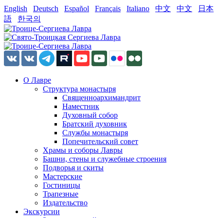
English
Deutsch
Español
Français
Italiano
中文
中文
日本
語
한국의
О Лавре
Структура монастыря
Священноархимандрит
Наместник
Духовный собор
Братский духовник
Службы монастыря
Попечительский совет
Храмы и соборы Лавры
Башни, стены и служебные строения
Подворья и скиты
Мастерские
Гостиницы
Трапезные
Издательство
Экскурсии