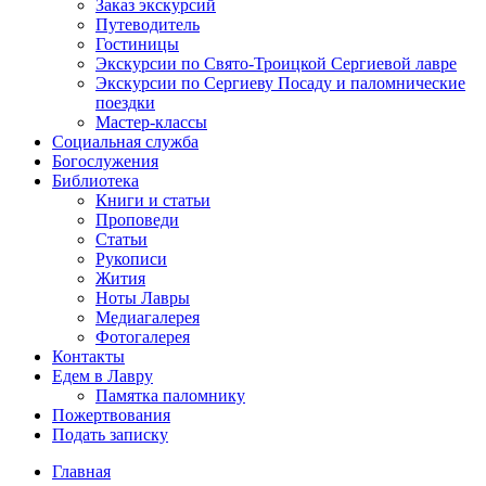
Заказ экскурсий
Путеводитель
Гостиницы
Экскурсии по Свято-Троицкой Сергиевой лавре
Экскурсии по Сергиеву Посаду и паломнические
поездки
Мастер-классы
Социальная служба
Богослужения
Библиотека
Книги и статьи
Проповеди
Статьи
Рукописи
Жития
Ноты Лавры
Медиагалерея
Фотогалерея
Контакты
Едем в Лавру
Памятка паломнику
Пожертвования
Подать записку
Главная