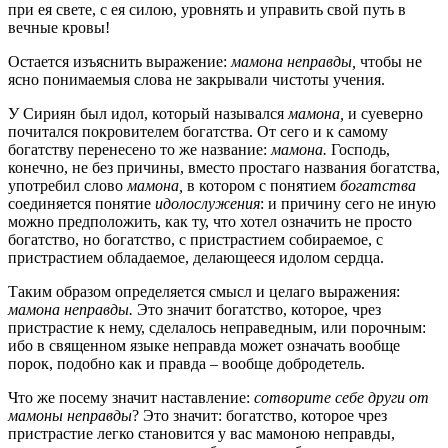
при ея свете, с ея силою, уровнять и управить свой путь в
вечные кровы!
Остается изъяснить выражение:
мамона неправды,
чтобы не
ясно понимаемыя слова не закрывали чистоты учения.
У Сириян был идол, который назывался
мамона,
и суеверно
почитался покровителем богатства. От сего и к самому
богатству перенесено то же название:
мамона.
Господь,
конечно, не без причины, вместо простаго названия богатства,
употребил слово
мамона,
в котором с понятием
богатства
соединяется понятие
идолослужения
: и причину сего не иную
можно предположить, как ту, что хотел означить не просто
богатство, но богатство, с пристрастием собираемое, с
пристрастием обладаемое, делающееся идолом сердца.
Таким образом определяется смысл и целаго выражения:
мамона неправды.
Это значит богатство, которое, чрез
пристрастие к нему, сделалось неправедным, или порочным:
ибо в священном языке неправда может означать вообще
порок, подобно как и правда – вообще добродетель.
Что же посему значит наставление:
сотворите себе други от
мамоны неправды
? Это значит: богатство, которое чрез
пристрастие легко становится у вас мамоною неправды,