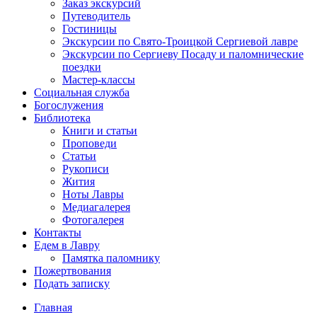
Заказ экскурсий
Путеводитель
Гостиницы
Экскурсии по Свято-Троицкой Сергиевой лавре
Экскурсии по Сергиеву Посаду и паломнические
поездки
Мастер-классы
Социальная служба
Богослужения
Библиотека
Книги и статьи
Проповеди
Статьи
Рукописи
Жития
Ноты Лавры
Медиагалерея
Фотогалерея
Контакты
Едем в Лавру
Памятка паломнику
Пожертвования
Подать записку
Главная