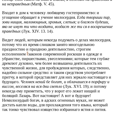
на неправедныя
(Матф. V. 45).
Входит в дом к человеку любящему гостеприимство: и
угощение обращает в учение милосердия.
Eгда твориши пир,
зови нищия, маломощныя, хромыя, слепыя; и блажен будеши,
яко не имут ти что воздати, воздаст же ти ся в воскрешение
праведных
(Лук. ХIV. 13. 14).
Видит людей, которым некогда подумать о делах милосердия,
потому что их время слишком занято многодельною
праздностию и праздною деятельностию, строгим
исполнением
законов современной роскоши в одежде и
убранстве, пиршествами, увеселениями; которые тем глубже
дремлют духовно, чем более возвышена деятельность их
чувственной жизни, для пробуждения которых, следственно,
надобно сильное средство: и таким средством употребляет
притчу, в которой представляет для них зеркало настоящаго и
будущаго.
Человек некий бе богат, и облачашеся в порфиру и
виссон, веселяся на вся дни светло
(Лук. XVI. 19); и потому
некогда ему приметить, что у ворот его лежит нищий и
болящий Лазарь. Вот настоящее! А вот и будущее!
Немилосердый богач, в адских огненных муках, не может
достать капли воды, для прохлаждения того языка, который
так тонко чувствовал изящество избраннаго ястия и пития.