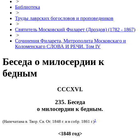
>
Библиотека
>
Труды лаврских богословов и проповедников
>
Святитель Московский Филарет (Дроздов) (1782 - 1867)
>
Сочинения Филарета, Митрополита Московскаго и
Коломенскаго СЛОВА И РЕЧИ. Том IV
Беседа о милосердии к
бедным
СCСXVI.
235. Беседа
о милосердии к бедным.
1
(Напечатана в. Твор. Св. От. 1848 г. и в собр. 1861 г.)
<1848 год>