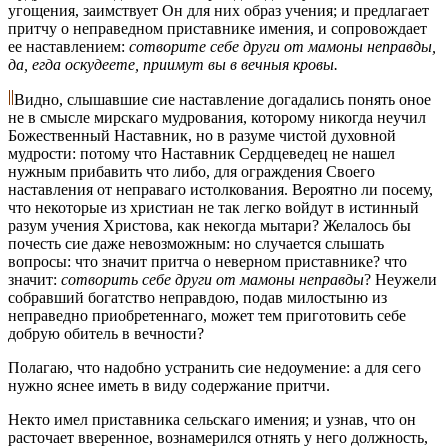
угощения, заимствует Он для них образ учения; и предлагает
притчу о неправедном приставнике имения, и сопровождает
ее наставлением:
сотворите себе други от мамоны неправды,
да, егда оскудеете, приимут вы в вечныя кровы.
Видно, слышавшие сие наставление догадались понять оное
не в смысле мирскаго мудрования, которому никогда неучил
Божественный Наставник, но в разуме чистой духовной
мудрости: потому что Наставник Сердцеведец не нашел
нужным прибавить что либо, для ограждения Своего
наставления от неправаго истолкования. Вероятно ли посему,
что некоторые из христиан не так легко войдут в истинный
разум учения Христова, как некогда мытари? Желалось бы
почесть cиe даже невозможным: но случается слышать
вопросы: что значит притча о неверном приставнике? что
значит:
сотворить ceбе други от мамоны неправды
? Неужели
собравший богатство неправдою, подав милостыню из
неправедно приобретеннаго, может тем приготовить себе
добрую обитель в вечности?
Полагаю, что надобно устранить cиe недоумение: а для сего
нужно яснее иметь в виду содержание притчи.
Некто имел приставника сельскаго имения; и узнав, что он
расточает вверенное, вознамерился отнять у него должность,