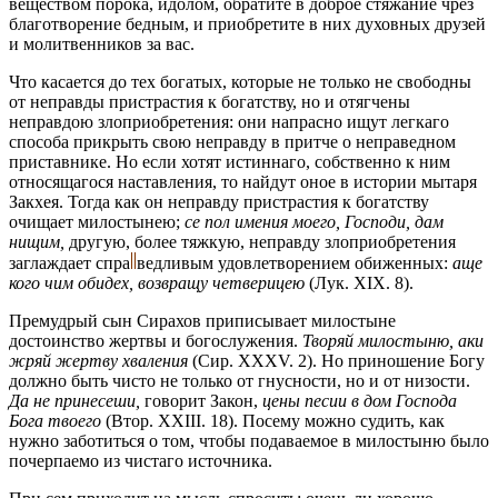
веществом порока, идолом, обратите в доброе стяжание чрез
благотворение бедным, и приобретите в них духовных друзей
и молитвенников за вас.
Что касается до тех богатых, которые не только не свободны
от неправды пристрастия к богатству, но и отягчены
неправдою злоприобретения: они напрасно ищут легкаго
способа прикрыть свою неправду в притче о неправедном
приставнике. Но если хотят истиннаго, собственно к ним
относящагося наставления, то найдут оное в истории мытаря
Закхея. Тогда как он неправду пристрастия к богатству
очищает милостынею;
се пол имения моего, Господи, дам
нищим,
другую, более тяжкую, неправду злоприобретения
заглаждает
спра
ведливым
удовлетворением обиженных:
аще
кого чим обидех, возвращу четверицею
(Лук. XIX. 8).
Премудрый сын Сирахов приписывает милостыне
достоинство жертвы и богослужения.
Творяй милостыню, аки
жряй жертву хваления
(Сир. XXXV. 2). Но приношение Богу
должно быть чисто не только от гнусности, но и от низости.
Да не принесеши,
говорит Закон,
цены песии в дом Господа
Бога твоего
(Втор. ХХIII. 18). Посему можно судить, как
нужно заботиться о том, чтобы подаваемое в милостыню было
почерпаемо из чистаго источника.