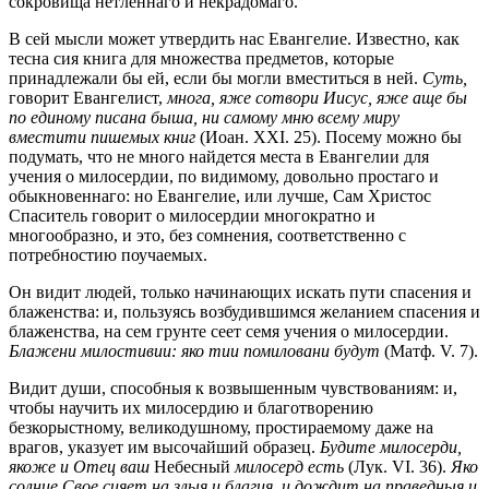
сокровища нетленнаго и некрадомаго.
В сей мысли может утвердить нас Евангелие. Известно, как
тесна сия книга для множества предметов, которые
принадлежали бы ей, если бы могли вместиться в ней.
Суть,
говорит Евангелист,
многа, яже сотвори Иисус, яже аще бы
по единому писана быша, ни самому мню всему миру
вместити пишемых книг
(Иoaн. XXI. 25). Посему можно бы
подумать, что не много найдется места в Евангелии для
учения о милосердии, по видимому, довольно простаго и
обыкновеннаго: но Евангелие, или лучше, Сам Христос
Спаситель говорит о милосердии многократно и
многообразно, и это, без сомнения, соответственно с
потребностию поучаемых.
Он видит людей, только начинающих искать пути спасения и
блаженства: и, пользуясь возбудившимся желанием спасения и
блаженства, на сем грунте сеет семя учения о милосердии.
Блажени милостивии: яко тии помиловани будут
(Матф. V. 7).
Видит души, способныя к возвышенным чувствованиям: и,
чтобы научить их милосердию и благотворению
безкорыстному, великодушному, простираемому даже на
врагов, указует им высочайший образец.
Будите милосерди,
якоже и Отец ваш
Небесный
милосерд есть
(Лук. VI. 36).
Яко
солнце Свое сияет на злыя и благия, и дождит на праведныя и