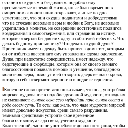
останется скудным и бездомным: подобно сему
преставляемые от земной жизни, иные благовременно в
смиренном самопознании открывают, а иные поздно
усматривают, что они скудны подвигами и добродетелями,
что не стяжали довольно веры и любви к Богу, не довольно
укрепились в молитве, не совершили достаточных подвигов
воздержания и самоотвержения, или страдания за истину,
которые отверзли бы для них одну из обителей небесных. Чтo
делать бедному приставнику? Что делать скудной душе? –
Приставник имеет надежду быть принят в домы тех, которым
он от избытка ввереннаго ему управления сделал одолжение.
Душа, при недостатке совершенства, имеет надежду, что
бедствующие и скорбящие, которым она от своего земнаго
благосостояния подавала помощь и утешение, благодарною
молитвою веры, помогут и ей отворить дверь вечнаго крова,
которую себе отверзают верностию в подвиге терпения.
Конечное слово притчи ясно показывает, что она, употребляя
мирское мудрование в подобие духовной мудрости, отнюдь их
не смешивает:
сынове века сего мудрейши паче сынов света в
роде своем суть.
То есть: как жаль, что чада мудрости мирской
имеют довольно искусства, среди самаго разрушения,
темными средствами устроить свое временное
благосостояние, а чада света, ученики мудрости
Божественной, часто не употребляют довольно тщания, чтобы