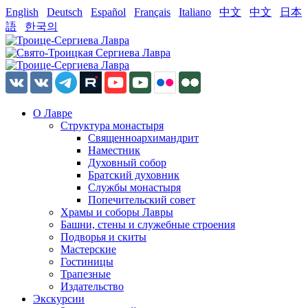
English
Deutsch
Español
Français
Italiano
中文
中文
日本
語
한국의
О Лавре
Структура монастыря
Священноархимандрит
Наместник
Духовный собор
Братский духовник
Службы монастыря
Попечительский совет
Храмы и соборы Лавры
Башни, стены и служебные строения
Подворья и скиты
Мастерские
Гостиницы
Трапезные
Издательство
Экскурсии