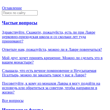
Оглавление
Частые вопросы
Здравствуйте. Скажите, пожалуйста, есть ли при Лавре
церковно-приходская школа и со скольки лет туда
принимают?
Ответьте нам, пожалуйста, можно ли в Лавре повенчаться?
Мой друг хочет принять крещение. Можно ли сделать это в
вашем монастыре?
Слышала, что есть вечное поминовение и Неусыпаемая
Псалтырь, можно ли заказать такое у вас в Лавре?
Посоветуйте, к кому из монахов Лавры я могу подойти на
исповедь или обратиться за советом, чтобы направили в
жизни?
Все вопросы
Интересные факты