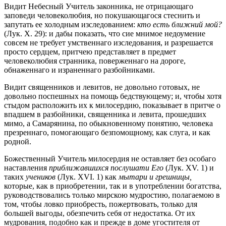
Видит Небесный Учитель законника, не отрицающаго
заповеди человеколюбия, но покушающагося стеснить и
запутать ее холодным изследованием:
кто есть ближний мой?
(Лук. X. 29): и дабы показать, что сие мнимое недоумение
совсем не требует умственнаго изследования, и разрешается
просто сердцем, притчею представляет в предмет
человеколюбия странника, поверженнаго на дороге,
обнаженнаго и израненнаго разбойниками.
Видит священников и левитов, не довольно готовых, не
довольно поспешных на помощь бедствующему; и, чтобы хотя
стыдом расположить их к милосердию, показывает в притче о
впадшем в разбойники, священника и левита, прошедших
мимо, а Самарянина, по обыкновенному понятию, человека
презреннаго, помогающаго безпомощному, как слуга, и как
родной.
Божественный Учитель милосердия не оставляет без особаго
наставления
приближавшихся послушати Его
(Лук. XV. 1) и
таких
учеников
(Лук. XVI. 1) как
мытари и грешницы,
которые, как в приобретении, так и в употреблении богатства,
руководствовались только мирскою мудростию, полагаемою в
том, чтобы ловко приобресть, пожертвовать, только для
большей выгоды, обезпечить себя от недостатка. От их
мудрования, подобно как и прежде в доме угостителя от