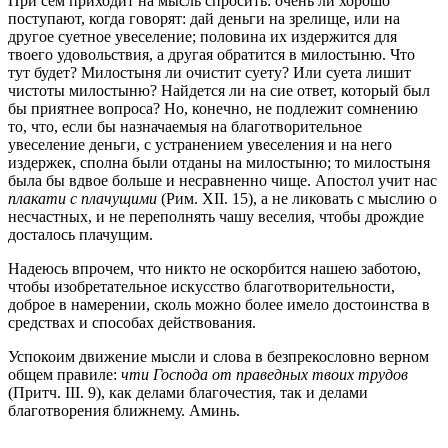
При сем приходит на мысль спросить: очень ли хорошо
поступают, когда говорят: дай деньги на зрелище, или на
другое суетное увеселение; половина их издержится для
твоего удовольствия, а другая обратится в милостыню. Что
тут будет? Милостыня ли очистит суету? Или суета лишит
чистоты милостыню? Найдется ли на сие ответ, который был
бы приятнее вопроса? Но, конечно, не подлежит сомнению
то, что, если бы назначаемыя на благотворительное
увеселение деньги, с устранением увеселения и на него
издержек, сполна были отданы на милостыню; то милостыня
была бы вдвое больше и несравненно чище. Апостол учит нас
плакати с плачущими
(Рим. ХII. 15), а не ликовать с мыслию о
несчастных, и не переполнять чашу веселия, чтобы дрождие
досталось плачущим.
Надеюсь впрочем, что никто не оскорбится нашею заботою,
чтобы изобретательное искусство благотворительности,
доброе в намерении, сколь можно более имело достоинства в
средствах и способах действования.
Успокоим движение мысли и слова в безпрекословно верном
общем правиле:
чти Господа от праведных твоих трудов
(Притч. III. 9), как делами благочестия, так и делами
благотворения ближнему. Аминь.