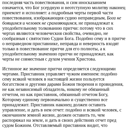
последняя часть повествования, и сим иносказанием
означается, что Бог усердную и неотступную молитву наконец
приемлет и исполняет: а подробныя черты первой части
повествования, изображающия судию неправедным,
Бога не
боящимся и человек не срамляющимся
, не принадлежат к
уподобительному толкованию притчи: потому что в сих
чертах являются человеческия свойства, очевидно, не
сообразныя с святостию Судии Бога. Подобно сему и в притче
о неправедном приставнике, неправда и неверность входят
только в повествование притчи для его полноты, а к
уподобительному значению притчи не принадлежат, как
черты не совместныя с духом учения Христова.
Истинное же значение притчи определяется следующими
чертами. Приставник управляет чужим имением: подобно
сему всякий человек в настоящей жизни пользуется
богатством и другими дарами Божия творения и провидения,
не как независимый обладатель, никому не обязанный
отчетом, но как приставник, обязанный отчетом Богу,
Которому единому первоначально и существенно все
принадлежит. Приставник наконец должен оставить
управление, и дать в нем отчет: подобно и всякий человек, с
окончанием земной жизни, должен оставить то, чем
распоряжал на земле, и дать в своих действиях отчет пред
судом Божиим. Отставляемый приставник видит, что