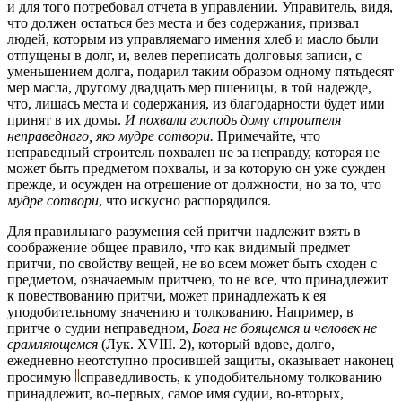
и для того потребовал отчета в управлении. Управитель, видя,
что должен остаться без места и без содержания, призвал
людей, которым из управляемаго имения хлеб и масло были
отпущены в долг, и, велев переписать долговыя записи, с
уменьшением долга, подарил таким образом одному пятьдесят
мер масла, другому двадцать мер пшеницы, в той надежде,
что, лишась места и содержания, из благодарности будет ими
принят в их домы.
И похвали господь дому строителя
неправеднаго, яко мудре сотвори.
Примечайте, что
неправедный строитель похвален не за неправду, которая не
может быть предметом похвалы, и за которую он уже сужден
прежде, и осужден на отрешение от должности, но за то, что
мудре сотвори
, что искусно распорядился.
Для правильнаго разумения сей притчи надлежит взять в
соображение общее правило, что как видимый предмет
притчи, по свойству вещей, не во всем может быть сходен с
предметом, означаемым притчею, то не все, что принадлежит
к повествованию притчи, может принадлежать к ея
уподобительному значению и толкованию. Например, в
притче о судии неправедном,
Бога не боящемся и человек не
срамляющемся
(Лук. ХVIII. 2), который вдове, долго,
ежедневно неотступно просившей защиты, оказывает наконец
просимую
справедливость, к уподобительному толкованию
принадлежит, во-первых, самое имя судии, во-вторых,