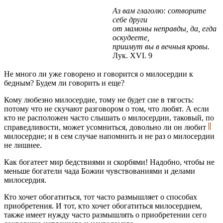
Аз вам глаголю: сотворите
себе други
от мамоны неправды, да, егда
оскудеете,
приимут вы в вечныя кровы.
Лук. XVI. 9
Не много ли уже говорено и говорится о милосердии к
бедным? Будем ли говорить и еще?
Кому любезно милосердие, тому не будет сие в тягость:
потому что не скучают разговором о том, что любят. А если
кто не расположен часто слышать о милосердии, таковый, по
справедливости, может усомниться, довольно ли он любит
милосердие; и в сем случае напомнить и не раз о милосердии
не лишнее.
Как богатеет мир бедствиями и скорбями! Надобно, чтобы не
меньше богатели чада Божии чувствованиями и делами
милосердия.
Кто хочет обогатиться, тот часто размышляет о способах
приобретения. И тот, кто хочет обогатиться милосердием,
также имеет нужду часто размышлять о приобретении сего