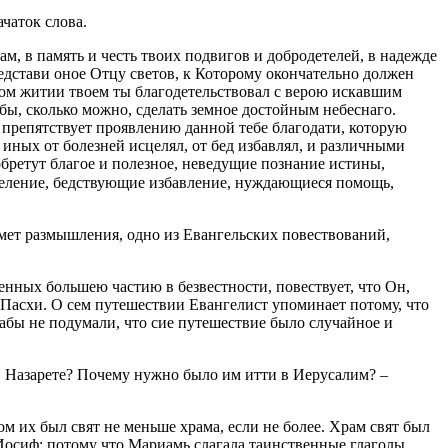
чаток слова.
м, в память и честь твоих подвигов и добродетелей, в надежде
дстави оное Отцу светов, к Которому окончательно должен
ном житии твоем ты благодетельствовал с верою искавшим
бы, сколько можно, сделать земное достойным небеснаго.
не препятствует проявлению данной тебе благодати, которую
 иных от болезней исцелял, от бед избавлял, и различными
бретут благое и полезное, неведущие познание истины,
еление, бедствующие избавление, нуждающиеся помощь,
дмет размышления, одно из Евангельских пoвествований,
енных большею частию в безвестности, пoвествует, что Он,
Пасхи. О сем путешествии Евангелист упоминает потому, что
абы не подумали, что сие путешествие было случайное и
в Назарете? Почему нужно было им итти в Иepycaлим? –
м их был свят не меньше храма, если не более. Храм свят был
е Иосиф; потому что Мариамь слагала таинственные глаголы