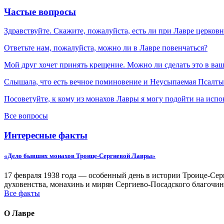
Частые вопросы
Здравствуйте. Скажите, пожалуйста, есть ли при Лавре церков
Ответьте нам, пожалуйста, можно ли в Лавре повенчаться?
Мой друг хочет принять крещение. Можно ли сделать это в ва
Слышала, что есть вечное поминовение и Неусыпаемая Псалтырь
Посоветуйте, к кому из монахов Лавры я могу подойти на испо
Все вопросы
Интересные факты
«Дело бывших монахов Троице-Сергиевой Лавры»
17 февраля 1938 года — особенный день в истории Троице-Серг
духовенства, монахинь и мирян Сергиево-Посадского благочин
Все факты
О Лавре