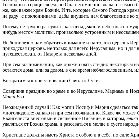
Господни в сердце своем: но Она несомненно знала от самаго
же, как важен храм Божий. И те, которые Самого Господа храм
на ряду
с поклонниками, дабы внушить нам благоговение ко 
Посему не трудно разсудить, как ненадежно и небезопасно му
нибудь местом молитвы, произвольно устроенным и неосвяще
Не безполезно нам обратить внимание и на то, что церковь Ие
приходская церковь, не только для всего Иepyсалима, но и дл
путешествовать от Назарета несколько дней.
При сем воспоминании, как должно быть стыдно некоторым из н
остаются дома, или за делом, в сие время неблагословенным, ил
Возвратимся к повествованию Святаго Луки.
Совершив праздник во храме и во Иерусалиме, Мариамь и Иоси
Мати Его.
Неожиданный случай! Как могли Иосиф и Мария сделаться так 
многолюдстве: однако и при сем неожиданно. Какое же может б
Евангелиста внес оный в священное Писание, в котором,
елика
удаляться от Божия храма, и разсеваться в молве и суете народ
Христиане должны иметь Христа с собою и в себе, по силе Хр