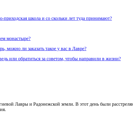
но-приходская школа и со скольки лет туда принимают?
шем монастыре?
, можно ли заказать такое у вас в Лавре?
ведь или обратиться за советом, чтобы направили в жизни?
иевой Лавры и Радонежской земли. В этот день были расстреляны
ия.