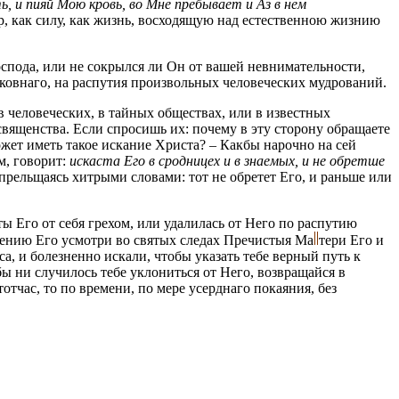
, и пияй Мою кровь, во Мне пребывает и Аз в нем
р, как силу, как жизнь, восходящую над естественною жизнию
спода, или не сокрылся ли Он от вашей невнимательности,
ковнаго, на распутия произвольных человеческих мудрований.
 человеческих, в тайных обществах, или в известных
 священства. Если спросишь их: почему в эту сторону обращаете
жет иметь такое искание Xpиста? – Какбы нарочно на сей
м, говорит:
искаста Его в сродницех и в знаемых, и не обретше
 прельщаясь хитрыми словами: тот не обретет Его, и раньше или
 Его от себя грехом, или удалилась от Него по распутию
тению Его усмотри во святых следах Пречистыя
Ма
тери
Его и
a, и болезненно искали, чтобы указать тебе верный путь к
бы ни случилось тебе уклониться от Него, возвращайся в
отчас, то по времени, по мере усерднаго покаяния, без