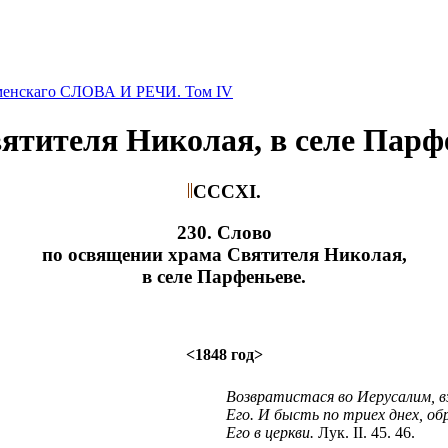
оменскаго СЛОВА И РЕЧИ. Том IV
ятителя Николая, в селе Парф
CССXI.
230. Слово
по освящении храма Святителя Николая,
в селе Парфеньеве.
<1848 год>
Возвратистася во Иерусалим, 
Его. И бысть по триех днех, о
Его в церкви.
Лук. II. 45. 46.