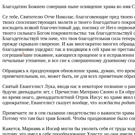
Благодатию Божиею совершив ныне освящение храма во имя Св
Се тебе, Святителю Отче Николае, благоговеющие пред твоею св
твоих споспешествующих молитв и твоего благодатнаго покро
восходить всякий благочестивый дар, поелику от Него первон
твоего сильнаго Богом покровительства: так благодетельствуй
Благодетельствуй тем паче, что твоя благодетельная сила тепе
прежде скрывало смирение. И как многократно многих обращал 
благодеяниями ущедрял: так и входящим в сей храм не престав
согрешив
шие
покаяние, кающиеся прощение и в исправлении 
печальные утешение, и все сие к совершенному душевному сп
Обращаясь к празднующим обновление храма, думаю, что время 
примечательным, но, может быть, не для всех приметным образ
Святый Евангелист Лука, вводя нас в некоторое познание о ра
будучи двенадцати лет, с Пречистою Материю Своею и Ея обру
во время онаго, двенадцатилетний Отрок Иисус во храме явил
однократное, Евангелист сказует вообще, что
хождаста родител
Примечаете ли в сем сказании свидетельство о важности храм
Потому что там был храм Божий. Чтобы празднование было сов
Кажется, Мариамь и Иосиф могли бы уволить себя от труда ход
потому, что имел в себе прообразование Христа: но они имели