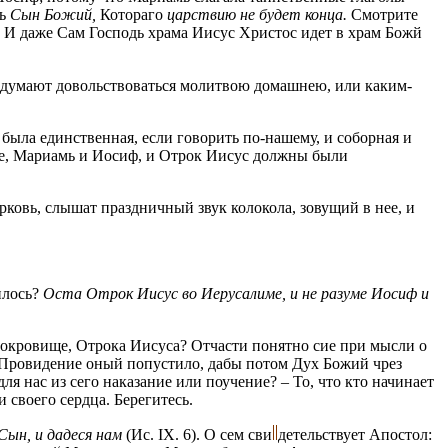
ть
Сын Божий,
Котораго
царствию не будет конца.
Смотрите
м. И даже Сам Господь храма Иисус Христос идет в храм Божй
 и думают довольствоваться молитвою домашнею, или каким-
была единственная, если говорить по-нашему, и соборная и
 нее, Мариамь и Иосиф, и Отрок Иисус должны были
рковь, слышат праздничный звук колокола, зовущий в нее, и
илось?
Оста Отрок Иисус во Иерусалиме, и не разуме Иocиф и
сокровище, Отрока Иисуса? Отчасти понятно сие при мысли о
то Провидение оный попустило, дабы потом Дух Божий чрез
для нас из сего наказание или поучение? – То, что кто начинает
и своего сердца. Берегитесь.
Сын, и дадеся нам
(Ис. IX. 6). О сем
сви
детельствует
Апостол: