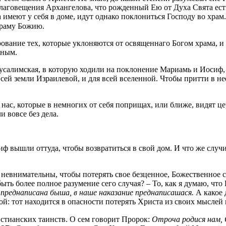
 благовещения Архангелова, что рожденный Ею от Духа Свята ес
а имеют у себя в доме, идут однако поклониться Господу во хра
храму Божию.
дрование тех, которые уклоняются от освященнаго Богом храма,
нным.
русалимская, в которую ходили на поклонение Мариамь и Иосиф, 
я всей земли Израилевой, и для всей вселенной. Чтобы притти в
ас, которые в немногих от себя поприщах, или ближе, видят це
и вовсе без дела.
ф вышли оттуда, чтобы возвратиться в свой дом. И что же случ
невнимательны, чтобы потерять свое безценное, Божественное 
ыть более полное разумение сего случая? – То, как я думаю, ч
 преднаписана быша, в наше наказание преднаписашася.
А какое 
ной: тот находится в опасности потерять Xpиcтa из своих мыслей 
истианских таинств. О сем говорит Пророк:
Ompoча родися нам, 