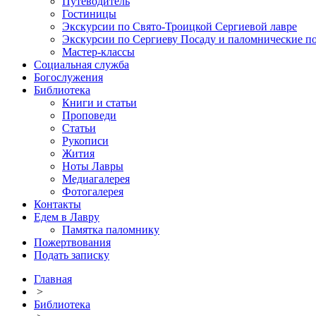
Путеводитель
Гостиницы
Экскурсии по Свято-Троицкой Сергиевой лавре
Экскурсии по Сергиеву Посаду и паломнические п
Мастер-классы
Социальная служба
Богослужения
Библиотека
Книги и статьи
Проповеди
Статьи
Рукописи
Жития
Ноты Лавры
Медиагалерея
Фотогалерея
Контакты
Едем в Лавру
Памятка паломнику
Пожертвования
Подать записку
Главная
>
Библиотека