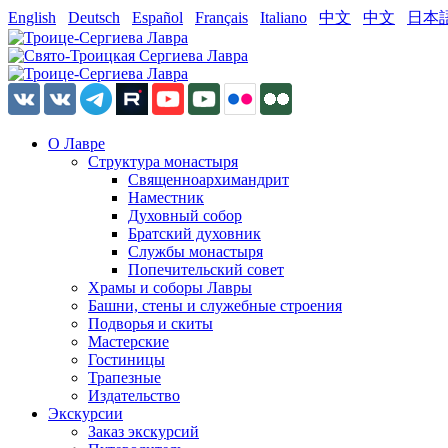
English
Deutsch
Español
Français
Italiano
中文
中文
日本
О Лавре
Структура монастыря
Священноархимандрит
Наместник
Духовный собор
Братский духовник
Службы монастыря
Попечительский совет
Храмы и соборы Лавры
Башни, стены и служебные строения
Подворья и скиты
Мастерские
Гостиницы
Трапезные
Издательство
Экскурсии
Заказ экскурсий