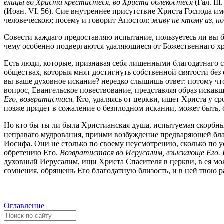
елицы во Xpиcma крестистеся, во Христа облекостеся
(Гал. II
(Иоан. VI. 56). Сие внутреннее присутствие Христа Господа и
человеческою; посему и говорит Апостол:
живу не ктому аз, н
Совести каждаго предоставляю испытание, пользуетесь ли вы 
чему особенно подвергаются удаляющиеся от Божественнаго хр
Есть люди, которые, признавая себя лишенными благодатнаго с
обществах, которыя мнят достигнуть собственной святости без с
вы ваше духовное искание? нередко слышишь ответ: потому чт
вопрос, Евангельское повествование, представляя образ иска
Его, возвратистася.
Кто, удаляясь от церкви, ищет Христа у ср
позже придет в сожаление о безплодном искании, может быть,
Но кто бы ты ли была Христианская душа, испытуемая скорбным
неправаго мудрования, приими возбуждение предваряющей бла
Иосифа. Они не столько по своему неусмотрению, сколько по у
обретению Его.
Возвратистася во Иерусалим, взыскающе Его. 
духовный Иерусалим, ищи Христа Спасителя в церкви, в ея молит
сомнения, обрящешь Его благодатную близость, и в ней твою ра
Оглавление