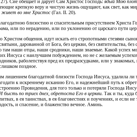
I. 27). Cиe обещает и дарует Сам Христос Господь:
ядый Мою плоть
меющие крепкую веру и чистую жизнь ощущают, как свет, как ми
о живет во мне Христос
(Гал. II. 20).
благодатною близостию и спасительным присутствием Христа Го
ама, или по нерадению, или по уклонению от царскаго пути цер
о Христом общения, идут искать его стропотными стезями сынов
вятыни, дарованной от Бога, без церкви, без святительства, без
о там наши отцы, наши сродники, наши знаемые. Какой успех мо
вших Иисуса с наилучшим побуждением, но не с желаемым успехо
одников, раболепствуя пред их предразсудками, или у знакомых,
 слишком поздное.
 лишением благодатной близости Господа Иисуса, удалила ли ты
годати к искреннему исканию Его, и надежнейший путь к обре
строению Провидения, для того только и потеряли Господа Ииcyc
И бысть по триех днех, обретоста Его в церкви.
Так и ты, куда 
вах, в ея таинствах, в ея благовестиях и поучениях, и если не т
дость, и спасение, и блаженство вечное. Аминь.