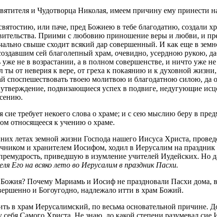
ятителя и Чудотворца Николая, имеем причину ему принести на
ятостию, или паче, пред Божиею в тебе благодатию, создали хра
вительства. Приими с любовию приношение веры и любви, и пре
ачально свыше сходит всякий дар совершенный. И как еще в зем
 создавшим сей благолепный храм, очевидно, усердною рукою, да
рь уже не в возрастании, а в полном совершенстве, и ничто уже 
ты от неверия к вере, от греха к покаянию и к духовной жизни,
ай споспешествовать твоею молитвою и благодатною силою, да о
утверждение, подвизающиеся успех в подвиге, недугующие исц
асению.
сие требует некоего слова о храме; и с сею мыслию беру в пре
ом относящееся к учению о храме.
нних летах земной жизни Господа нашего Иисуса Христа, провед
чником и хранителем Иосифом, ходил в Иерусалим на праздник 
 премудрость, приведшую в изумление учителей Иудейских. Но д
я Его на всяко лето во Иерусалим в праздник Пасхи.
а Божия? Почему Мариамь и Иосиф не праздновали Пасхи дома, 
ершенно и Богоугодно, надлежало итти в храм Божий.
ить в храм Иерусалимский, по весьма основательной причине. До
 у себя Самого Христа. Не знаю, до какой степени разумевал си