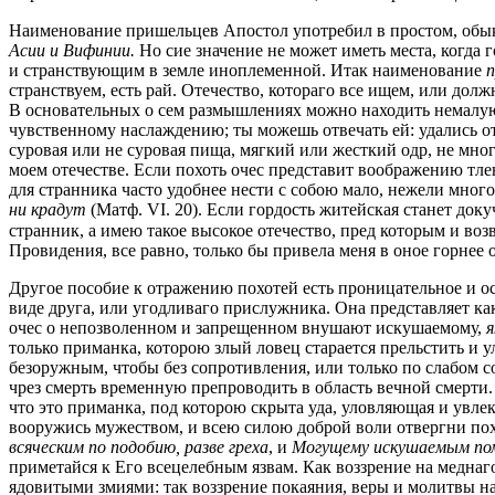
Наименование пришельцев Апостол употребил в простом, обыкн
Асии и Вифинии.
Но сие значение не может иметь места, когда г
и странствующим в земле иноплеменной. Итак наименование
п
странствуем, есть рай. Отечество, котораго все ищем, или долж
В основательных о сем размышлениях можно находить немалую 
чувственному наслаждению; ты можешь отвечать ей: удались от
суровая или не суровая пища, мягкий или жесткий одр, не мн
моем отечестве. Если похоть очес представит воображению тлен
для странника часто удобнее нести с собою мало, нежели много
ни крадут
(Матф. VI. 20). Если гордость житейская станет доку
странник, а имею такое высокое отечество, пред которым и в
Провидения, все равно, только бы привела меня в оное горнее 
Другое пособие к отражению похотей есть проницательное и о
виде друга, или угодливаго прислужника. Она представляет ка
очес о непозволенном и запрещенном внушают искушаемому,
я
только приманка, которою злый ловец старается прельстить и у
безоружным, чтобы без сопротивления, или только по слабом со
чрез смерть временную препроводить в область вечной смерти.
что это приманка, под которою скрыта уда, уловляющая и увлек
вооружись мужеством, и всею силою доброй воли отвергни пох
всяческим по подобию, разве греха
, и
Могущему искушаемым п
приметайся к Его всецелебным язвам. Как воззрение на меднаг
ядовитыми змиями: так воззрение покаяния, веры и молитвы н