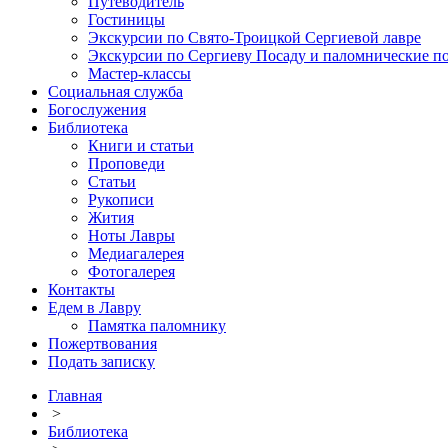
Путеводитель
Гостиницы
Экскурсии по Свято-Троицкой Сергиевой лавре
Экскурсии по Сергиеву Посаду и паломнические п
Мастер-классы
Социальная служба
Богослужения
Библиотека
Книги и статьи
Проповеди
Статьи
Рукописи
Жития
Ноты Лавры
Медиагалерея
Фотогалерея
Контакты
Едем в Лавру
Памятка паломнику
Пожертвования
Подать записку
Главная
>
Библиотека