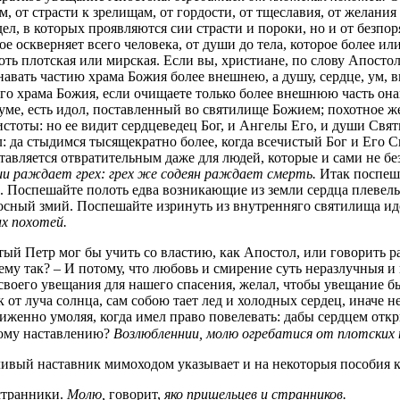
 от страсти к зрелищам, от гордости, от тщеславия, от желания
дел, в которых проявляются сии страсти и пороки, но и от безпо
е оскверняет всего человека, от души до тела, которое более и
хоть плотская или мирская. Если вы, христиане, по слову Апосто
знавать частию храма Божия более внешнею, а душу, сердце, ум,
его храма Божия, если очищаете только более внешнюю часть она
е, есть идол, поставленный во святилище Божием; похотное жел
стоты: но ее видит сердцеведец Бог, и Ангелы Его, и души Свят
 да стыдимся тысящекратно более, когда всечистый Бог и Его 
авляется отвратительным даже для людей, которые и сами не без
ши раждает грех: грех же содеян раждает смерть.
Итак поспеша
а. Поспешайте полоть едва возникающие из земли сердца плеве
осный змий. Поспешайте изринуть из внутренняго святилища идо
х похотей.
ый Петр мог бы учить со властию, как Апостол, или говорить р
му так? – И потому, что любовь и смирение суть неразлучныя и
своего увещания для нашего спасения, желал, чтобы увещание бы
как от луча солнца, сам собою тает лед и холодных сердец, иначе
женно умоляя, когда имел право повелевать: дабы сердцем откр
кому наставлению?
Возлюбленнии, молю огребатися от плотских 
ливый наставник мимоходом указывает и на некоторыя пособия 
странники.
Молю,
говорит,
яко пришельцев и странников.