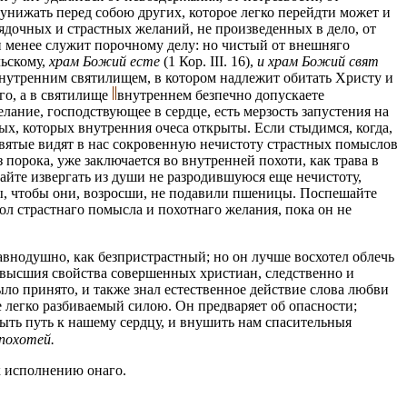
 унижать перед собою других, которое легко перейдти может и
рядочных и страстных желаний, не произведенных в дело, от
ли менее служит порочному делу: но чистый от внешняго
льскому,
храм Божий есте
(1 Кор. III. 16),
и храм Божий свят
 внутренним святилищем, в котором надлежит обитать Христу и
го, а в святилище
внутреннем безпечно допускаете
ание, господствующее в сердце, есть мерзость запустения на
ых, которых внутренния очеса открыты. Если стыдимся, когда,
Святые видят в нас сокровенную нечистоту страстных помыслов
 порока, уже заключается во внутренней похоти, как трава в
йте извергать из души не разродившуюся еще нечистоту,
лы, чтобы они, возросши, не подавили пшеницы. Поспешайте
л страстнаго помысла и похотнаго желания, пока он не
авнодушно, как безпристрастный; но он лучше восхотел облечь
 высшия свойства совершенных христиан, следственно и
ло принято, и также знал естественное действие слова любви
 не легко разбиваемый силою. Он предваряет об опасности;
ыть путь к нашему сердцу, и внушить нам спасительныя
похотей.
к исполнению онаго.