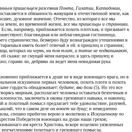
анным пришельцем разсеяния Понта, Галатии, Каппадокии,
поставляется в обязанность живущим в отечественной земле, как
шее, духовное значение. Отечество, из котораго все мы
, на земли, во временной жизни, все мы
пришельцы и странники.
Если, например, приближается похоть плотская, и призывает к
кошествуют; благовидная или неблаговидная гостинница,
оего странничества, безмерно буду вознагражден утешениями в
стараешься иметь более? отвечай и ей: я пришлец и странник;
вища, которых
ни червь, ни тля тлит, и татие не подкопывают,
и ей скажи: не смущай меня напрасно; я здесь пришлец и
жно; горами ли, дебрями ли ведет меня невидимая рука
новенно приближается к душе не в виде воюющаго врага, но в
ачальном искушении первых человеков, похоть плоти и похоть
и ныне гордость обнадеживает:
будите, яко бози
(5). Но это все
творясь мирным, располагает человека оставаться безпечным и
склонности, заключить в оковы греховнаго навыка, и наконец,
й и похотный помысл предлагает тебе удовольствие, разумей,
мышляй, что в самом деле он
воюет на душу;
и немедленно
 силы, спешно прибегни верою и молитвою к
Искушенному по
ед крестом Победителя воюющих на души наши грехов;
азованнаго им креста Христова, вскоре исцеляло уязвленных
и впечатлениями похотнаго и греховнаго помысла.