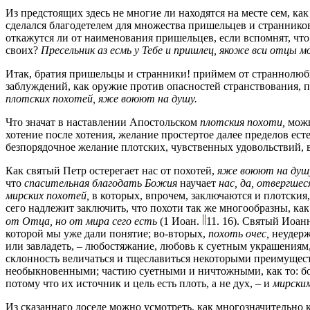
Из предстоящих здесь не многие ли находятся на месте сем, ка
сделался благодетелем для множества пришельцев и странников
откажутся ли от наименования пришельцев, если вспомнят, что 
своих?
Пресельник аз есмь у Тебе и пришлец, якоже вcu отцы м
Итак, братия пришельцы и странники! приймем от страннолюби
заблуждений, как оружие против опасностей странствования, п
плотских похотей, яже воюют на душу.
Чтo значат в наставлении Апостольском
плотския похоти,
можно
хотение после хотения, желание простертое далее пределов ест
безпорядочное желание плотских, чувственных удовольствий, 
Как святый Петр остерегает нас от похотей,
яже воюют на душ
что
спасительная благодать Божия
научает
нас, да, отвергше
мирских похотей,
в которых, впрочем, заключаются и плотския
сего надлежит заключить, что похоти так же многообразны, к
от Отца, но от мира сего есть
(1 Иоан.
11. 16).
Святый Иоанн,
которой мы уже дали понятие; во-вторых,
похоть очес,
неудерж
или завладеть, – любостяжание, любовь к суетным украшениям,
склонность величаться и тщеславиться некоторыми преимущест
необыкновенными; частию суетными и ничтожными, как то: бо
потому что их источник и цель есть плоть, а не дух, – и
мирски
Из сказаннаго доселе можно усмотреть, как многозначительно