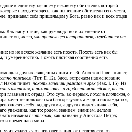
едшие к единому здешнему вековому обитателю, который
которые находятся здесь, как нынешние обитатели сего места,
ле, признавал себя пришельцем у Бога, равно как и всех отцев
. Как напутствие, как руководство и охранение от
пишет он,
молю, яко пришельцев и странников, огребатися от
ие: но не всякое желание есть похоть. Похоть есть как бы
ом, и умеренностию. Похоть плотская собственно есть
а помощь и других священных писателей. Апостол Павел пишет,
очестно поживем
(Тит. II. 12). Здесь встречаем наименование
л Иаков пишет:
похоть заченши раждает грех
(Иак. I. 15). Из
охоть плотская, и похоть очес, и гордость житейская, несть
ри главныя их отряда. Это суть, во-первых,
похоть плотская,
о
а хочет не пользоваться благоразумно, а жадно наслаждаться,
евозносить себя над другими, а других видеть ниже себя,
о уважения, как то: родом, званием, знанием, делами
 быть названы
плотскими,
как названы у Апостола Петра;
го и временнаго мира.
 учит удаляться от невоздержания, от нетрезвости, от