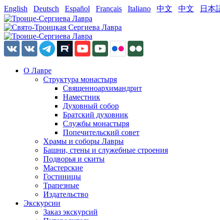
English
Deutsch
Español
Français
Italiano
中文
中文
日本
О Лавре
Структура монастыря
Священноархимандрит
Наместник
Духовный собор
Братский духовник
Службы монастыря
Попечительский совет
Храмы и соборы Лавры
Башни, стены и служебные строения
Подворья и скиты
Мастерские
Гостиницы
Трапезные
Издательство
Экскурсии
Заказ экскурсий