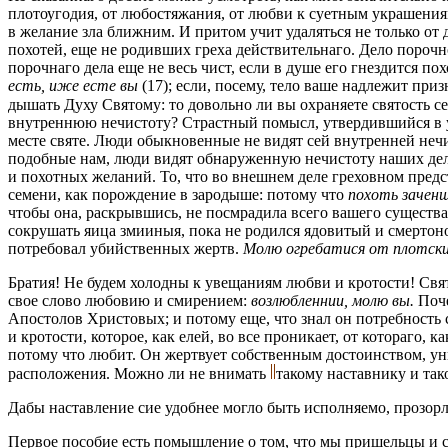
плотоугодия, от любостяжания, от любви к суетным украшениям,
в желание зла ближним. И притом учит удаляться не только от 
похотей, еще не родивших греха действительнаго. Дело порочно
порочнаго дела еще не весь чист, если в душе его гнездится по
есть, иже есте вы
(17); если, посему, тело ваше надлежит при
дышать Духу Святому: то довольно ли вы охраняете святость с
внутреннюю нечистоту? Страстный помысл, утвердившийся в ум
месте святе. Люди обыкновенные не видят сей внутренней нечи
подобные нам, люди видят обнаруженную нечистоту наших дел:
и похотных желаний. То, чтo во внешнем деле греховном предст
семени, как порождение в зародыше: потому что
похоть зачен
чтобы она, раскрывшись, не посмрадила всего вашего существ
сокрушать яица змииныя, пока не родился ядовитый и смертон
потребовал убийственных жертв.
Молю огребатися от плотски
Братия! Не будем холодны к увещаниям любви и кротости! Свят
свое слово любовию и смирением:
возлюбленнии, молю вы.
Поче
Апостолов Христовых; и потому еще, что знал он потребность 
и кротости, которое, как елей, во все проникает, от котораго, 
потому что любит. Он жертвует собственным достоинством, уни
расположения. Можно ли не внимать
такому наставнику и та
Дабы наставление cиe удобнее могло быть исполняемо, прозор
Первое пособие есть помышление о том, что мы пришельцы и 