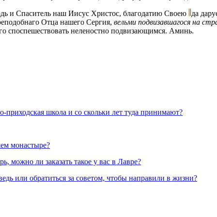
подь и Спаситель наш Иисус Христос, благодатию Своею
да дару
еподобнаго Отца нашего Сергия,
вельми подвизавшагося на стр
го споспешествовать неленостно подвизающимся. Аминь.
но-приходская школа и со скольки лет туда принимают?
шем монастыре?
, можно ли заказать такое у вас в Лавре?
ведь или обратиться за советом, чтобы направили в жизни?