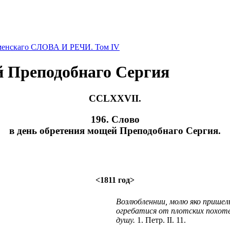
оменскаго СЛОВА И РЕЧИ. Том IV
й Преподобнаго Сергия
CCLXXVII.
196. Слово
в день обретения мощей Преподобнаго Cepгия.
<1811 год>
Возлюбленнии, молю яко пришел
огребатися от плотских похот
душу.
1. Петр. II. 11.