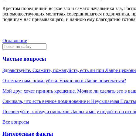
Крестом победивший всякое зло и самаго начальника зла, Гос
вспомоществующих молитвах совершившагося подвижника, пр
подвигам нас призывающаго, и данною ему благодатию готова
Оглавление
Частые вопросы
Здравствуйте. Скажите, пожалуйста, есть ли при Лавре церков
Ответьте нам, пожалуйста, можно ли в Лавре повенчаться?
Мой друг хочет принять крещение. Можно ли сделать это в ва
Слышала, что есть вечное поминовение и Неусыпаемая Псалтырь
Посоветуйте, к кому из монахов Лавры я могу подойти на испо
Все вопросы
Интересные факты