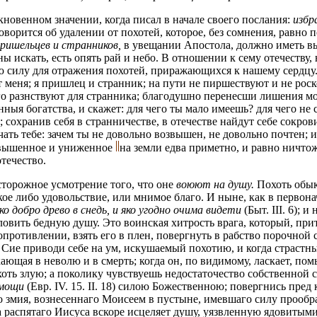
овенном значении, когда писал в начале своего послания:
избр
оворится об удалении от похотей, которое, без сомнения, равно 
ришельцев и странников,
в увещании Апостола, должно иметь выс
ны искать, есть опять рай и небо. В отношении к сему отечеству
силу для отражения похотей, приражающихся к нашему сердцу. 
 меня; я пришлец и странник; на пути не пиршествуют и не рос
ого разнствуют для странника; благодушно перенесши лишения м
ныя богатства, и скажет: для чего ты мало имеешь? для чего не 
; сохранив себя в странничестве, в отечестве найдут себе сокро
чать тебе: зачем ты не довольно возвышен, не довольно почтен; 
озвышенное и униженное
на земли едва приметно, и равно ничто
отечество.
сторожное усмотрение того, что оне
воюют на душу.
Похоть обык
кое либо удовольствие, или мнимое благо. И ныне, как в первон
ко добро древо в снедь, и яко угодно очима видети
(Быт. III. 6); 
ловить бедную душу. Это воинская хитрость врага, который, при
противлении, взять его в плен, повергнуть в рабство порочной 
 Сие приводи себе на ум, искушаемый похотию, и когда страстны
ающая в неволю и в смерть; когда он, по видимому, ласкает, по
оть злую; а поколику чувствуешь недостаточество собственной
омощи
(Евр. IV. 15. II. 18) силою Божественною; повергнись пр
о змия, вознесеннаго Моисеем в пустыне, имевшаго силу прообр
а распятаго Иисуса вскоре исцеляет душу, уязвленную ядовитым