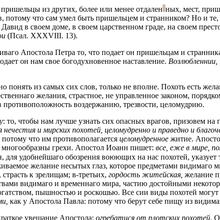
к пришельцы из других, более или менее
отдален
ных,
мест, приш
, потому что сам умел быть пришельцем и странником? Но и те, 
Давид в своем доме, в своем царственном граде, на своем престо
ои
(Псал. XXXVIII. 13).
ваго Апостола Петра то, чтo подает он пришельцам и странникам
одает он нам свое богодухновенное наставление.
Возлюбленнии,
 понять из самых сих слов, только не вполне. Похоть есть желан
ественнаго желания, страстное, не управленное законом, порядк
в противоположность воздержанию, трезвости, целомудрию.
у
: то, чтобы нам лучше узнать сих опасных врагов, призовем н
ся нечестия и мирских похотей, целомудренно и праведно и благ
, потому что им противополагается
целомудренное
житие. Апосто
ак многообразны грехи. Апостол Иоанн пишет:
все, еже в мире, п
 для удобнейшаго обозрения воюющих на нас похотей, указует т
иваемое желание несытых глаз, которое предметами видимаго мир
 страсть к зрелищам; в-третьих,
гордость житейская,
желание пр
вами видимаго и временнаго мира, частию достойными некотораг
гатством, пышностью и роскошью. Все сии виды похотей могут
ми,
как у Апостола Павла: потому что берут себе пищу из видима
 краткое увещание Апостола:
огребатися от плотских похотей.
Он