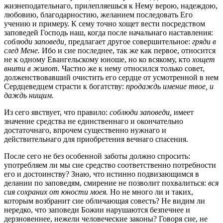
жизнеподательнаго, прилепляешься к Нему верою, надеждою,
любовию, благодарностию, желанием последовать Его
учению и примеру. К сему точно хощет вести посредством
заповедей Господь наш, когда после начальнаго наставления:
соблюди заповеди,
предлагает другое совершительное:
гряди в
след Мене.
Ибо и сие последнее, так же как первое, относится
не к одному Евангельскому юноше, но ко всякому, кто
хощет
внити в живот.
Частно же к нему относился только совет,
долженствовавший очистить его сердце от усмотренной в нем
Сердцеведцем страсти к богатству:
продаждь имение твое, и
даждь нищим.
Из сего явствует, что правило:
соблюди заповеди,
имеет
значение средства не единственнаго и окончательно
достаточнаго, впрочем существенно нужнаго и
действительнаго для приобретения вечнаго спасения.
После сего не без особенной заботы должно спросить:
употребляем ли мы cиe средство соответственно потребности
его и достоинству? Знаю, что истинно подвизающимся в
делании по заповедям, смирение не позволит похвалиться:
вся
сия сохраних от юности моея.
Но не много ли и таких,
которым возбранит сие обличающая совесть? Не видим ли
нередко, что заповеди Божии нарушаются безпечнее и
дерзновеннее, нежели человеческие законы? Говоря сие, не