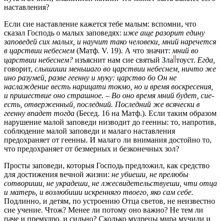
наставления?
Если сие наставление кажется тебе малым: вспомни, что
сказал Господь о малых заповедях:
иже аще разорит едину
заповедей сих малых, и научит тако человеки, мний наречется
в царствии небеснем
(Матф. V. 19). А что значит:
мний во
царствии небеснем?
изъяснит нам cиe святый
Зла
тоуст.
Егда,
говорит,
слышиши меньшаго во царствии небеснем, ничто же
ино разумей, разве геенну и муку: царство бо Он не
наслаждение весть нарицати токмо, но и время воскресения,
и пpuшecmвиe оно страшное. – Во оно время мний будет, cие-
есть, отверженный, последний. Последний же всячески в
геенну впадет тогда
(Бесед. 16 на Матф.). Если таким образом
нарушение малой заповеди низводит до геенны: то, напротив,
соблюдение малой заповеди и малаго наставления
предохраняет от геенны. И малаго ли внимания достойно то,
что предохраняет от безмерных и безконечных зол?
Просты заповеди, которыя Господь предложил, как средство
для достижения вечной жизни:
не yбиeшu, не прелюбы
сотвориши, не украдеши, не лжесвидетельствуеши, чти отца
и матерь, и возлюбиши искренняго твоего, яко сам себе.
Подлинно, и детям, по устроению Отца светов, не неизвестно
cиe учение. Чтож? Менее ли потому оно важно? Не тем ли
паче и премудро, и сильно? Сколько мудрецы мира мучили и