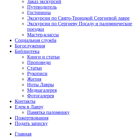
Заказ экскурсий
Путеводитель
Гостиницы
Экскурсии по Свято-Троицкой Сергиевой лавре
Экскурсии по Сергиеву Посаду и паломнические
поездки
Мастер-классы
Социальная служба
Богослужения
Библиотека
Книги и статьи
Проповеди
Статьи
Рукописи
Жития
Ноты Лавры
Медиагалерея
Фотогалерея
Контакты
Едем в Лавру
Памятка паломнику
Пожертвования
Подать записку
Главная