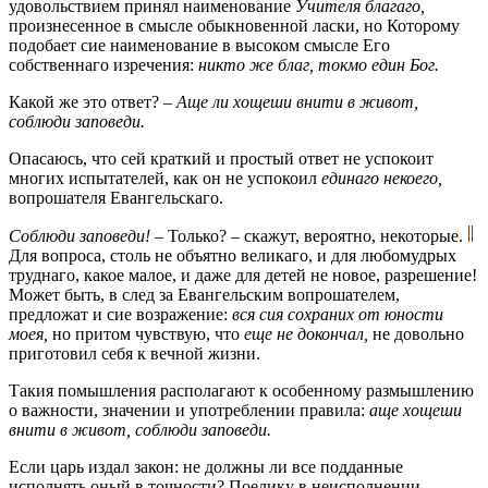
удовольствием принял наименование
Учителя благаго,
произнесенное в смысле обыкновенной ласки, но Которому
подобает сие наименование в высоком смысле Его
собственнаго изречения:
никто же благ, токмо един Бог.
Какой же это ответ? –
Аще ли хощеши внити в живот,
соблюди заповеди.
Опасаюсь, что сей краткий и простый ответ не успокоит
многих испытателей, как он не успокоил
единаго некоего,
вопрошателя Евангельскаго.
Соблюди заповеди!
– Только? – скажут, вероятно, некоторые.
Для вопроса, столь не объятно великаго, и для любомудрых
труднаго, какое малое, и даже для детей не новое, разрешение!
Может быть, в след за Евангельским вопрошателем,
предложат и cиe возражение:
вся сия сохраних от юности
моея,
но притом чувствую, что
еще не докончал,
не довольно
приготовил себя к вечной жизни.
Такия помышления располагают к особенному размышлению
о важности, значении и употреблении правила:
аще хощеши
внити в живот, соблюди заповеди.
Если царь издал закон: не должны ли все подданные
исполнять оный в точности? Поелику в неисполнении