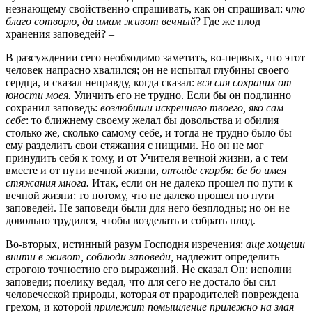
незнающему свойственно спрашивать, как он спрашивал:
что
благо сотворю, да имам живот вечный
? Где же плод
хранения заповедей? –
В разсуждении сего необходимо заметить, во-первых, что этот
человек напрасно хвалился; он не испытал глубины своего
сердца, и сказал неправду, когда сказал:
вся сия сохраних от
юности моея.
Уличить его не трудно. Если бы он подлинно
сохранил заповедь:
возлюбиши искренняго твоего, яко сам
себе
: то ближнему своему желал бы довольства и обилия
столько же, сколько самому себе, и тогда не трудно было бы
ему разделить свои стяжания с нищими. Но он не мог
принудить себя к тому, и от Учителя вечной жизни, а с тем
вместе и от пути вечной жизни,
отъиде скорбя: бе бо имея
стяжания многа.
Итак, если он не далеко прошел по пути к
вечной жизни: то потому, что не далеко прошел по пути
заповедей. Не заповеди были для него безплодны; но он не
довольно трудился, чтобы возделать и собрать плод.
Во-вторых, истинный разум Господня изречения:
аще хощеши
внити в живот, соблюди заповеди,
надлежит определить
строгою точностию его выражений. Не сказал Он: исполни
заповеди; поелику ведал, что для сего не достало бы сил
человеческой природы, которая от прародителей повреждена
грехом, и которой
прилежит помышление прилежно на злая