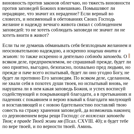
виновность против законов облегчаю, но тяжесть виновности
против заповедей Божиих взвешиваю. Помышляют ли
нерадящие, что значит их нерадение? Если верный во
словесех, и неизменный в обетованиях Своих Господь
желание и надежду вечнаго живота связал с соблюдением
заповедей: то не хотеть соблюдать заповеди не значит ли не
хотеть внити в живот?
Если ты не думаешь обманывать себя безплодным желанием и
неосновательною надеждою, а искренно
хощеши внити в
живот:
то также искренно и деятельно
соблюди заповеди.
О
всяком деле, предприемлемом, не спрашивай прежде, будет ли
оно приятно, выгодно, безопасно, похвально пред людьми, но
прежде и паче всего испытывай, будет ли оно угодно Богу, не
будет ли противно Его заповедям. По всяком деле, сделанном,
не хвали себя в похотех души твоея, но испытывай вновь, не
нарушена ли в нем какая заповедь Божия, и успех восписуй
содействующей и покрывающей благодати, а в претыканиях и
падениях с покаянием и верою взывай к благодати милующей
и возставляющей и с новою бдительностию поставляй твою
совесть на стражу хранения заповедей, да возможешь наконец
со дерзновением веры рещи Господу:
се возжелах заповеди
Твоя; в правде Твоей живи мя
(Псал. CXVIII. 40); и будет тебе
по вере твоей, и пo верности твоей. Аминь.