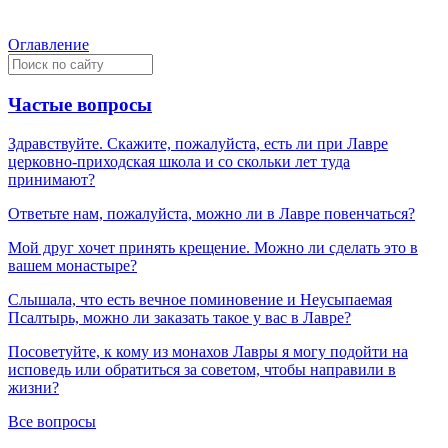
Оглавление
Частые вопросы
Здравствуйте. Скажите, пожалуйста, есть ли при Лавре
церковно-приходская школа и со скольки лет туда
принимают?
Ответьте нам, пожалуйста, можно ли в Лавре повенчаться?
Мой друг хочет принять крещение. Можно ли сделать это в
вашем монастыре?
Слышала, что есть вечное поминовение и Неусыпаемая
Псалтырь, можно ли заказать такое у вас в Лавре?
Посоветуйте, к кому из монахов Лавры я могу подойти на
исповедь или обратиться за советом, чтобы направили в
жизни?
Все вопросы