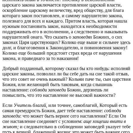
царскаго закона заключается противление царской власти,
оскорбление царскому величеству, вред обществу, для блага
котораго закон постановлен, и самому нарушителю закона,
полезнаго для всех и каждаго. Притом власть, которая нашла
нужным постановить закон, находится к необходимости
поддерживать его в исполнении, а следственно и наказывать
нарушителей онаго. Что сказать о
заповедях
Божиих, о сих
законах Царя царствующих? Колико еще выше и сильнее здесь
долг, и благоговения к Законодателю, и повиновения закону!
Колико еще больший предстоит страх вреда от нарушения
закона, и праведнаго за то наказания!
Добрый подданный, которому сказал бы кто нибудь: исполняй
царские законы, позволил ли бы себе дать на сие такой отзыв,
что это совет не очень важный? Кольми паче ты, сын царствия
Божия, или желающий быть таковым, когда слышишь
наставление:
соблюди заповеди
Божии, дерзнешь ли
помыслить, что это наставление не высокой важности?
Если
Учитель благий,
или точнее, самоблагий, Который есть
самая премудрость Божия, дает тебе наставление:
соблюди
заповеди
: что может быть вернее сего наставления? Если Он
cиe наставление соединяет с условием:
аще хощеши внити в
живот;
и следовательно в соблюдении заповедей указует тебе
путь к вечной, блаженной жизни: что может быть важнее сего