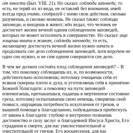
от юности
(Быт. VIII. 21). Но сказал:
соблюди заповеди,
то
есть, не теряй их из вида, не оставляй без внимания, имей
всегда пред очами, сообразуй с ними свои действия, сколько
разумеешь, и сколько можешь. Не сказал также: соблюди
заповеди, и внидешь в живот; ибо ведал, что человек не
достигнет жизни вечной одним соблюдением заповедей,
которых не может исполнить в совершенстве. Но сказал:
аще
хощеши внити в живот, соблюди заповеди;
то есть,
желающему достигнуть вечной жизни нужно начать и
продолжать сие дело соблюдением заповедей, хотя впрочем не
одно сие нужно, и не сим одним совершится сие дело.
В чем же должен состоять плод соблюдения заповедей? – В
том, что поколику соблюдаешь их, и, по возможности,
действительно исполняешь; потолику очищаешь себя от
всякия скверны плоти и духа, и уготовляешь себя к принятию
Божией
благодати: а поколику на пути заповедей
изнемогаешь, претыкаешься, падаешь в мертвенное состояние
греха, потолику испытываешь свою немощь, смиряешь свой
помысл, ощущаешь потребность искупления от грехов, и
вышней помощи к благоделанию, побуждаешься прибегнуть
от закона к благодати: глубоко и внутренно познаешь
достоинство и силу заслуг и благодеяний Иисуса Христа, Его
страдания и смерти, для нас умилостивительной и
очистительной от грехов, Его воскресения, для нас