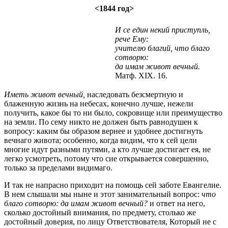
<1844 год>
И се един некий приступль,
рече Ему:
учителю благий, что благо
сотворю:
да имам живот вечный.
Матф. XIX. 16.
Иметь живот вечный,
наследовать безсмертную и
блаженную жизнь на небесах, конечно лучше, нежели
получить, какое бы то ни было, сокровище или преимущество
на земли. По сему никто не должен быть равнодушен к
вопросу: каким бы образом вернее и удобнее достигнуть
вечнаго живота; особенно, когда видим, что к сей цели
многие идут разными путями, а кто лучше достигает ея, не
легко усмотреть, потому что сие открывается совершенно,
только за пределами видимаго.
И так не напрасно приходит на помощь сей заботе Евангелие.
В нем слышали мы ныне и этот занимательный вопрос:
что
благо сотворю: да имам живот вечный?
и ответ на него,
сколько достойный внимания, по предмету, столько же
достойный доверия, по лицу Ответствователя, Который не с