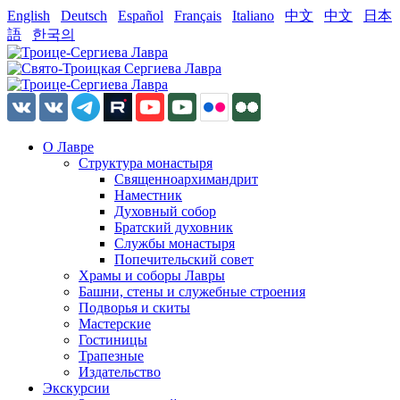
English
Deutsch
Español
Français
Italiano
中文
中文
日本
語
한국의
О Лавре
Структура монастыря
Священноархимандрит
Наместник
Духовный собор
Братский духовник
Службы монастыря
Попечительский совет
Храмы и соборы Лавры
Башни, стены и служебные строения
Подворья и скиты
Мастерские
Гостиницы
Трапезные
Издательство
Экскурсии