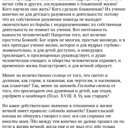
мучат себя и других, изследованиями о блаженной жизни!
Кого научили они жить? Кого сделали блаженным? Их учение
конечно не для детскаго разумения и деятельности: потому
что их собственное разумение никогда не выходит
окончательно из борьбы с недоразумениями; их собственная
деятельность не помнит их учения. Вот ничтожность
важности человеческой! Напротив того, вот величие
простоты Божией: Бог изрек не многия, простыя заповеди, и в
них преподал учение жизни, которое и для мудрых глубоко–
знаменательно, и для детей доступно, и неведущих
просвещает, и просвещенных руководствует, и души
человеческия очищает, и общества человеческия охраняет, и
временную жизнь благоустрояет, и для вечной образует.
Менее ли величественно солнце от того, что светит и
долинам, как горам, и хижинам, как чертогам, и насекомым,
как планетам? Так, менее ли
заповедь Господня светла
от
того, что
просвещает очи
душевныя и детей, как отцев,
умудряет и младенцев
(Псал. XVIII. 8. 9), как старцев?
Но какое действительно значение в отношении к жизни
вечной имеет правило:
соблюди заповеди
? Евангельский
юноша не обинуясь говорил о них:
вся сия сохраних от
юности моея.
Но между тем конечно не далеко прошел он по
пути к жизни вечной, когда еще и не знал его; ибо только