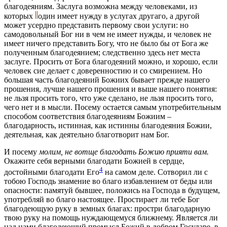
благодеяниям. Заслуга возможна между человеками, из
которых
один имеет нужду в услугах другаго, а другой
может усердно представить первому свои услуги: но
самодовольный Бог ни в чем не имеет нужды, и человек не
имеет ничего представить Богу, что не было бы от Бога же
полученным благодеянием; следственно здесь нет места
заслуге. Просить от Бога благодеяний можно, и хорошо, если
человек сие делает с доверенностию и со смирением. Но
большая часть благодеяний Божиих бывает прежде нашего
прошения, лучше нашего прошения и выше нашего понятия:
не льзя просить того, что уже сделано, не льзя просить того,
чего нет и в мысли. Посему остается самым употребительным
способом соответствия благодеяниям Божиим –
благодарность, истинная, как истинны благодеяния Божии,
деятельная, как деятельно благотворит нам Бог.
И посему
молим, не вотще благодать Божию прияти вам.
Окажите себя верными благодати Божией в сердце,
4
достойными благодати Его
на самом деле. Сотворил ли с
тобою Господь знамение во благо избавлением от беды или
опасности: памятуй бывшее, положись на Господа в будущем,
употребляй во благо настоящее. Простирает ли тебе Бог
благодеющую руку в земных благах: простри благодарную
твою руку на помощь нуждающемуся ближнему. Является ли
над нами благодеющий промысл Божий в добром Государе, в