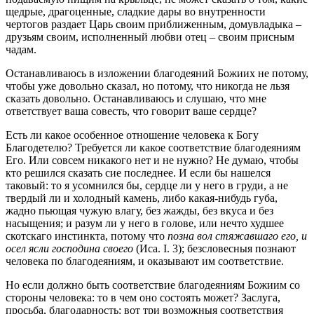
щедрые, драгоценные, сладкие дары во внутренности
чертогов раздает Царь своим приближенным, домувладыка –
друзьям своим, исполненный любви отец – своим присным
чадам.
Останавливаюсь в изложении благодеяний Божиих не потому,
чтобы уже довольно сказал, но потому, что никогда не льзя
сказать довольно. Останавливаюсь и слушаю, что мне
ответствует ваша совесть, что говорит ваше сердце?
Есть ли какое особенное отношение человека к Богу
Благодетелю? Требуется ли какое соответствие благодеяниям
Его. Или совсем никакого нет и не нужно? Не думаю, чтобы
кто решился сказать сие последнее. И если бы нашелся
таковый: то я усомнился бы, сердце ли у него в груди, а не
твердый ли и холодный камень, либо какая-нибудь губа,
жадно пьющая чужую влагу, без жажды, без вкуса и без
насыщения; и разум ли у него в голове, или нечто худшее
скотскаго инстинкта, потому что
noзнa вол стяжавшаго его, и
осел ясли господина своего
(Иса. I. 3); безсловесныя познают
человека по благодеяниям, и оказывают им соответствие.
Но если должно быть соответствие благодеяниям Божиим со
стороны человека: то в чем оно состоять может? Заслуга,
просьба, благодарность: вот три возможныя соответствия