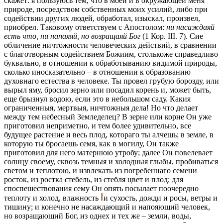
скажет: я пользуюсь тем, что в моей и в окружающей меня
природе, посредством собственных моих усилий, либо при
содействии других людей, обработал, изыскал, произвел,
приобрел. Таковому ответствуем с Апостолом:
ни насаждаяй
есть что, ни напаяяй, но возращаяй Бог
(1 Кор. III. 7). Cиe
обличение ничтожности человеческих действий, в сравнении
с благотворным содействием Божиим, столькоже справедливо
буквально, в oтношении к обработыванию видимой природы,
сколько иносказательно – в отношении к образованию
духовнаго естества в человеке. Ты провел грубую борозду, или
вырыл яму, бросил зерно или посадил корень и, может быть,
еще брызнул водою, если это в небольшом саду. Какия
ограниченныя, мертвыя, ничтожныя дела! Но что делает
между тем небесный Земледелец? В зерне или корне Он уже
приготовил неприметно, и тем более удивительно, все
будущее растение и весь плод, котораго ты алчешь; в земле, в
которую ты бросаешь семя, как в могилу, Он также
приготовил для него матернюю утробу; далее Он повелевает
солнцу своему, сквозь темныя и холодныя глыбы, пробиваться
светом и теплотою, и извлекать из погребеннаго семени
росток, из ростка стебель, из стебля цвет и плод; для
споспешествования сему Он опять посылает поочередно
теплоту и холод, влажность
и сухость, дожди и росы, ветры и
тишину; и конечно не насаждающий и напояющий человек,
но возращающий Бог, из однех и тех же – земли, воды,