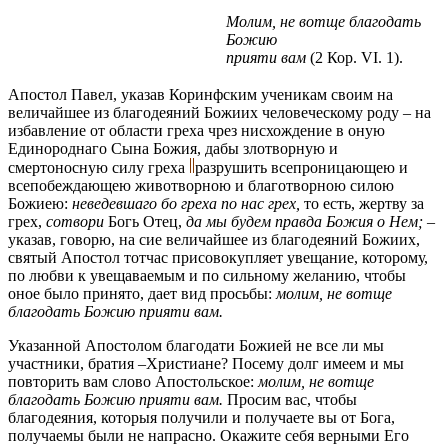
Молим, не вотще благодать
Божию
прияти вам
(2 Кор. VI. 1).
Апостол Павел, указав Коринфским ученикам своим на
величайшее из благодеяний Божиих человеческому роду – на
избавление от области греха чрез нисхождение в оную
Единороднаго Сына Божия, дабы злотворную и
смертоносную силу греха
разрушить всепроницающею и
всепобеждающею животворною и благотворною силою
Божиею:
неведевшаго бо греха по нас грех,
то есть, жертву за
грех,
сотвори
Богь Отец,
да мы будем правда Божия о Нем;
–
указав, говорю, на сие величайшее из благодеяний Божиих,
святый Апостол тотчас присовокупляет увещание, которому,
по любви к увещаваемым и по сильному желанию, чтобы
оное было принято, дает вид просьбы:
молим, не вотще
благодать Божию прияти вам.
Указанной Апостолом благодати Божией не все ли мы
участники, братия –Христиане? Посему долг имеем и мы
повторить вам слово Апостольское:
молим, не вотще
благодать Божию npиятu вам.
Просим вас, чтобы
благодеяния, которыя получили и получаете вы от Бога,
получаемы были не напрасно. Окажите себя верными Его