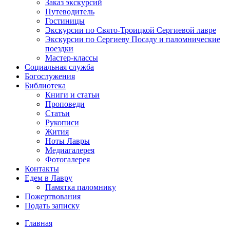
Заказ экскурсий
Путеводитель
Гостиницы
Экскурсии по Свято-Троицкой Сергиевой лавре
Экскурсии по Сергиеву Посаду и паломнические
поездки
Мастер-классы
Социальная служба
Богослужения
Библиотека
Книги и статьи
Проповеди
Статьи
Рукописи
Жития
Ноты Лавры
Медиагалерея
Фотогалерея
Контакты
Едем в Лавру
Памятка паломнику
Пожертвования
Подать записку
Главная