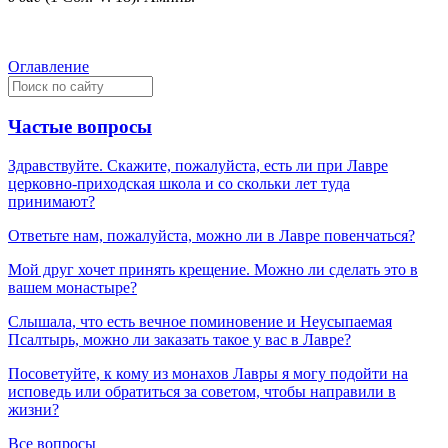
Оглавление
Частые вопросы
Здравствуйте. Скажите, пожалуйста, есть ли при Лавре
церковно-приходская школа и со скольки лет туда
принимают?
Ответьте нам, пожалуйста, можно ли в Лавре повенчаться?
Мой друг хочет принять крещение. Можно ли сделать это в
вашем монастыре?
Слышала, что есть вечное поминовение и Неусыпаемая
Псалтырь, можно ли заказать такое у вас в Лавре?
Посоветуйте, к кому из монахов Лавры я могу подойти на
исповедь или обратиться за советом, чтобы направили в
жизни?
Все вопросы