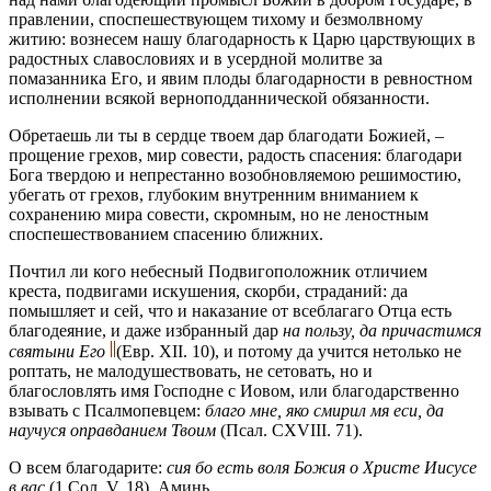
правлении, споспешествующем тихому и безмолвному
житию: вознесем нашу благодарность к Царю царствующих в
радостных славословиях и в усердной молитве за
помазанника Его, и явим плоды благодарности в ревностном
исполнении всякой верноподданнической обязанности.
Обретаешь ли ты в сердце твоем дар благодати Божией, –
прощение грехов, мир совести, радость спасения: благодари
Бога твердою и непрестанно возобновляемою решимостию,
убегать от грехов, глубоким внутренним вниманием к
сохранению мира совести, скромным, но не леностным
споспешествованием спасению ближних.
Почтил ли кого небесный Подвигоположник отличием
креста, подвигами искушения, скорби, страданий: да
помышляет и сей, что и наказание от всеблагаго Отца есть
благодеяние, и даже избранный дар
на пользу, да причастимся
святыни Его
(Евр. XII. 10), и потому да учится нетолько не
роптать, не малодушествовать, не сетовать, но и
благословлять имя Господне с Иовом, или благодарственно
взывать с Псалмопевцем:
благо мне, яко смирил мя ecu, да
научуся оправданием Твоим
(Псал. CXVIII. 71).
О всем благодарите:
сия бо есть воля Божия о Христе Иисусе
в вас
(1 Сол. V. 18). Аминь.