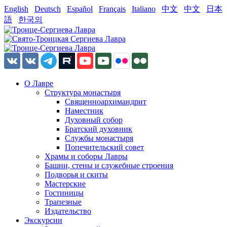
English
Deutsch
Español
Français
Italiano
中文
中文
日本
語
한국의
О Лавре
Структура монастыря
Священноархимандрит
Наместник
Духовный собор
Братский духовник
Службы монастыря
Попечительский совет
Храмы и соборы Лавры
Башни, стены и служебные строения
Подворья и скиты
Мастерские
Гостиницы
Трапезные
Издательство
Экскурсии