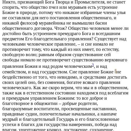
Никто, признающий Бога Творца и Промыслителя, не станет
спорить, что общество пчел или муравьев есть устроение
Божие в природе, потому что никакие избранные члены улья
не составляли для него постановления общественнаго, и
никакой философ муравейника не вымышлял басни
общественнаго договора. Чтож? Общество человеков менее ли
достойно быть устроением премудраго Бога и всегдашним
предметом Его благодетельнаго управления? Существует над
человеками человеческое правление, – и сие нимало не
противоречит тому, что каждый из них имеет, по естеству,
свободную волю; равным образом существование сей
свободы нимало не противоречит существованию верховнаго
3
правления Божия и над родом человеческим
, и над
семейством, и над государством. Сие правление Божие
не
бездейственно от того, что невидимо, и средствами достигать
своих целей оно, без сомнения, богатее всякаго правления
человеческаго. Как же скоро верим, что мы и в общественном,
также как в естественном состоянии находимся под всеблагим
и премудрым управлением Божиим: то все доброе и
благотворное в общежитии – добрые родители,
благоразумные воспитатели, просвещенные наставники,
правдивые судии, попечительные начальники, а наипаче
мудрый и благодетельный Государь и его благословенные
успехи в благих для государства намерениях, победа над
врагом, уничтожение крамол, достижение, сохранение,