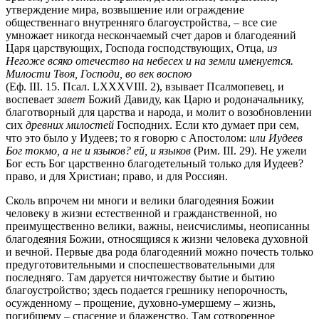
утверждение мира, возвышение или ограждение
общественнаго внутренняго благоустройства, – все сие
умножает никогда нескончаемый счет даров и благодеяний
Царя царствующих, Господа господствующих, Отца,
из
Негоже всяко отечество на небесех и на земли именуется.
Милости Твоя, Господи, во век воспою
(Еф. III. 15. Псал. LXXXVIII. 2), взывает Псалмопевец, и
воспевает
завет
Божий Давиду, как Царю и родоначальнику,
благотворный для царства и народа, и молит о возобновлении
сих
древних милостей
Господних. Если кто думает при сем,
что это было у Иудеев; то я говорю с Апостолом:
или Иудеев
Бог токмо, а не и языков? ей, и языков
(Рим. III. 29). Не ужели
Бог есть Бог царственно благодетельный только для Иудеев?
право, и для Христиан; право, и для Россиян.
Сколь впрочем ни многи и велики благодеяния Божии
человеку в жизни естественной и гражданственной, но
преимущественно велики, важны, неисчислимы, неописанны
благодеяния Божии, относящияся к жизни человека духовной
и вечной. Первые два рода благодеяний можно почесть только
предуготовительными и споспешествовательными для
последняго. Там даруется ничтожеству бытие и бытию
благоустройство; здесь подается грешнику непорочность,
осужденному – прощение, духовно-умершему – жизнь,
погибшему – спасение и блаженство. Там сотворенное