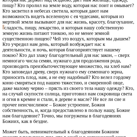
пищу? Кто пролил на земле воду, которая нас поит и омывает?
Кто засветил в небесах светила, которыя дают нам
возможность видеть вселенную с ея чудесами, которыя из
мертвой земли вызывают для нас жизнь, красоту, благоухание,
сладость, пищу, лекарство, и которыя нашу собственную
земную жизнь питают тонкою, но не менее земной
существенною пищею? Чей это воздух, которым мы дышем?
Кто учредил нам день, который возбуждает нас к
деятельности, и ночь, которая благоприятствует нашему
покою? Кто дал злаку благодетельный для нас закон, – сверх
немногаго числа семян, нужнаго для продолжения рода,
производить преизбыточествующее множество, на хлеб нам?
Кто заповедал древу, сверх нужнаго ему семеннаго зерна,
приносить плод, нам, а не ему надобный? Кто велел гордому
коню смиряться под нашею тяжестию, и смиренной овце,
даже малому червю – прясть из своего тела нашу одежду? Кто,
на случай скупости солнца, приготовил нам сокровища света
и огня в кремне и стали, в дереве и масле? Не все ли сиe и
прочее неисчислимое – Божие устроение, Божия
собственность, и, когда предоставлено в пользу нашу, Божие
нам благодеяние? Точно, мы погружены в благодеяниях
Божиих, как в бездне.
Может быть, невнимательный к благодеяниям Божиим