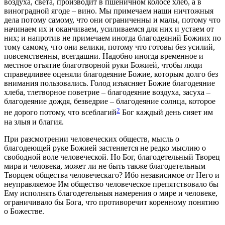
воздуха, света, производит в пшеничном колосе хлеб, а в
виноградной ягоде – вино. Мы примечаем наши ничтожныя
дела потому самому, что они ограниченны и малы, потому что
начинаем их и оканчиваем, усиливаемся для них и устаем от
них; и напротив не примечаем иногда благодеяний Божиих по
тому самому, что они велики, потому что готовы без усилий,
повсемственны, всегдашни. Надобно иногда временное и
местное отъятие благотворной руки Божией, чтобы люди
справедливее оценяли благодеяние Божие, которым долго без
внимания пользовались. Голод изъясняет Божие благодеяние
хлеба, тлетворное поветрие – благодеяние воздуха, засуха –
благодеяние дождя, безведрие – благодеяние солнца, которое
2
не дорого потому, что всеблагий
Бог каждый день сияет им
на злыя и благия.
При разсмотрении человеческих обществ, мысль о
благодеющей руке Божией застеняется не редко мыслию о
свободной воле человеческой. Но Бог, благодетельный Творец
мира и человека, может ли не быть также благодетельным
Творцем общества человеческаго? Ибо независимое от Него и
неуправляемое Им общество человеческое препятствовало бы
Ему исполнять благодетельныя намерения о мире и человеке,
ограничивало бы Бога, что противоречит коренному понятию
о Божестве.