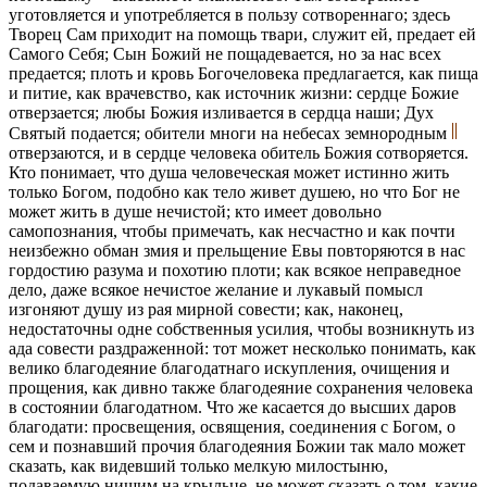
уготовляется и употребляется в пользу сотвореннаго; здесь
Творец Сам приходит на помощь твари, служит ей, предает ей
Самого Себя; Сын Божий не пощадевается, но за нас всех
предается; плоть и кровь Богочеловека предлагается, как пища
и питие, как врачевство, как источник жизни: сердце Божие
отверзается; любы Божия изливается в сердца наши; Дух
Святый подается; обители многи на небесах земнородным
отверзаются, и в сердце человека обитель Божия сотворяется.
Кто понимает, что душа человеческая может истинно жить
только Богом, подобно как тело живет душею, но что Бог не
может жить в душе нечистой; кто имеет довольно
самопознания, чтобы примечать, как несчастно и как почти
неизбежно обман змия и прельщение Евы повторяются в нас
гордостию разума и похотию плоти; как всякое неправедное
дело, даже всякое нечистое желание и лукавый помысл
изгоняют душу из рая мирной совести; как, наконец,
недостаточны одне собственныя усилия, чтобы возникнуть из
ада совести раздраженной: тот может несколько понимать, как
велико благодеяние благодатнаго искупления, очищения и
прощения, как дивно также благодеяние сохранения человека
в состоянии благодатном. Что же касается до высших даров
благодати: просвещения, освящения, соединения с Богом, о
сем и познавший прочия благодеяния Божии так мало может
сказать, как видевший только мелкую милостыню,
подаваемую нищим на крыльце, не может сказать о том, какие