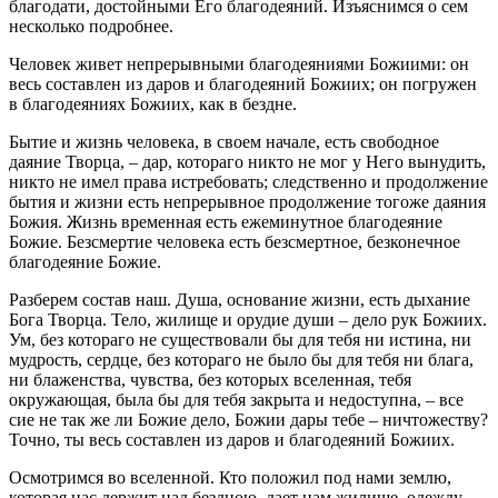
благодати, достойными Его благодеяний. Изъяснимся о сем
несколько подробнее.
Человек живет непрерывными благодеяниями Божиими: он
весь составлен из даров и благодеяний Божиих; он погружен
в благодеяниях Божиих, как в бездне.
Бытие и жизнь человека, в своем начале, есть свободное
даяние Творца, – дар, котораго никто не мог у Него вынудить,
никто не имел права истребовать; следственно и продолжение
бытия и жизни есть непрерывное продолжение тогоже даяния
Божия. Жизнь временная есть ежеминутное благодеяние
Божие. Безсмертие человека есть безсмертное, безконечное
благодеяние Божие.
Разберем состав наш. Душа, основание жизни, есть дыхание
Бога Творца. Тело, жилище и орудие души – дело рук Божиих.
Ум, без котораго не существовали бы для тебя ни истина, ни
мудрость, сердце, без котораго не было бы для тебя ни блага,
ни блаженства, чувства, без которых вселенная, тебя
окружающая, была бы для тебя закрыта и недоступна, – все
сие не так же ли Божие дело, Божии дары тебе – ничтожеству?
Точно, ты весь составлен из даров и благодеяний Божиих.
Осмотримся во вселенной. Кто положил под нами землю,
которая нас держит над бездною, дает нам жилище, одежду,